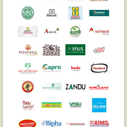
Паслён черный
(13)
Ипомея
(12)
Коричник цейлонский
(12)
Мирра
(12)
Розовая соль
(12)
Сверция
(12)
Виноград
(11)
Каменная соль
(11)
Коровье молоко
(11)
Мукуна жгучая
(11)
Ним
(11)
Патала
(11)
Перец чаба
(11)
Соссюрея/кушта
(11)
Турпет
(11)
Алойное дерево
(10)
Асафетида
(10)
Пармелия
(10)
Тмин обыкновенный
(10)
Ашока
(9)
Вишня гималайская
(9)
Данти
(9)
Мурва
(9)
Птерокарпус мешковидный
(9)
Юстиция сосудистая/Васака
(9)