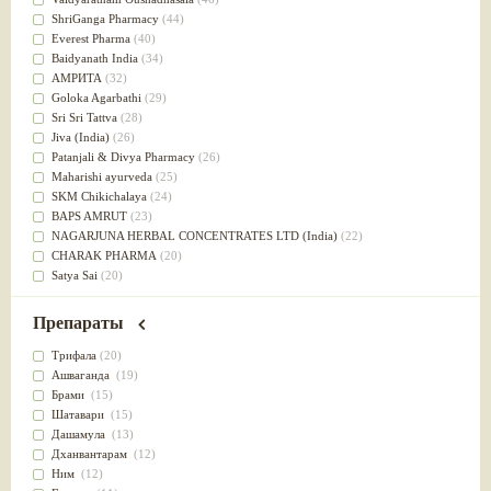
Успокоительное
(36)
ShriGanga Pharmacy
(44)
Для глаз
(34)
Everest Pharma
(40)
от геморроя
(34)
Baidyanath India
(34)
Противовоспалительное
(34)
АМРИТА
(32)
Для Питта доши
(32)
Goloka Agarbathi
(29)
Для сердца
(32)
Sri Sri Tattva
(28)
Для сосудов головного мозга
(32)
Jiva (India)
(26)
Для полости рта
(32)
Patanjali & Divya Pharmacy
(26)
Дефицит железа
(31)
Maharishi ayurveda
(25)
Для лица
(31)
SKM Chikichalaya
(24)
Употребление в пищу
(30)
BAPS AMRUT
(23)
Ароматерапия
(29)
NAGARJUNA HERBAL CONCENTRATES LTD (India)
(22)
Жаропонижающее
(29)
CHARAK PHARMA
(20)
для памяти
(28)
Satya Sai
(20)
для почек
(28)
Vyas
(20)
Обезболивающие
(28)
Bipha
(19)
Препараты
Слабительное
(28)
Kerala Ayurveda
(19)
Афродизиак
(27)
Organic India pvt ltd
(18)
Трифала
(20)
Напитки
(27)
Lalita
(16)
Ашваганда
(19)
Для йоги
(27)
Ashtang Herbals
(15)
Брами
(15)
Для потенции
(26)
Alarsin
(14)
Шатавари
(15)
Для душа
(25)
Vasu Health care
(14)
Дашамула
(13)
для концентрации внимания
(25)
Baraka
(13)
Дханвантарам
(12)
при нарушении эрекции
(25)
Dabur India Ltd
(13)
Ним
(12)
при неврозе
(25)