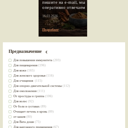
пишите на e-mail, мы
оперативно отвечаем
16.03.2026
Подробнее
Предназначение
Для повышения иммунитета
(203)
Для пищеварения
(196)
Для кожи
(165)
Для женского здоровья
(116)
Для очищения
(115)
Для опорно-двигательной системы
(112)
Для омоложения
(111)
От простуды и гриппа
(106)
Для волос
(92)
От боли в суставах
(89)
Очищает печень и кровь
(89)
от кашля
(80)
Для Вата доши
(75)
Для наружного применения
(67)