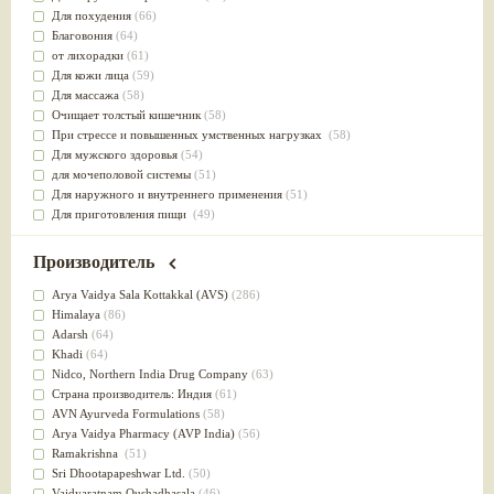
Для похудения
(66)
Благовония
(64)
от лихорадки
(61)
Для кожи лица
(59)
Для массажа
(58)
Очищает толстый кишечник
(58)
При стрессе и повышенных умственных нагрузках
(58)
Для мужского здоровья
(54)
для мочеполовой системы
(51)
Для наружного и внутреннего применения
(51)
Для приготовления пищи
(49)
от инфекций мочеполовой системы
(49)
Для стабилизации деятельности ЦНС
(47)
Производитель
для суставов
(47)
Лечит опухоли и отеки
(46)
Arya Vaidya Sala Kottakkal (AVS)
(286)
Для медитации
(44)
Himalaya
(86)
выводит токсины
(43)
Adarsh
(64)
Для здоровья печени
(41)
Khadi
(64)
Для тела
(39)
Nidсo, Northern India Drug Company
(63)
для очищения крови
(38)
Страна производитель: Индия
(61)
При диабете
(38)
AVN Ayurveda Formulations
(58)
Антиоксидант
(37)
Arya Vaidya Pharmacy (AVP India)
(56)
Для Капха(Кафа) доши
(37)
Ramakrishna
(51)
От паразитов
(37)
Sri Dhootapapeshwar Ltd.
(50)
При расстройстве желудка
(36)
Vaidyaratnam Oushadhasala
(46)