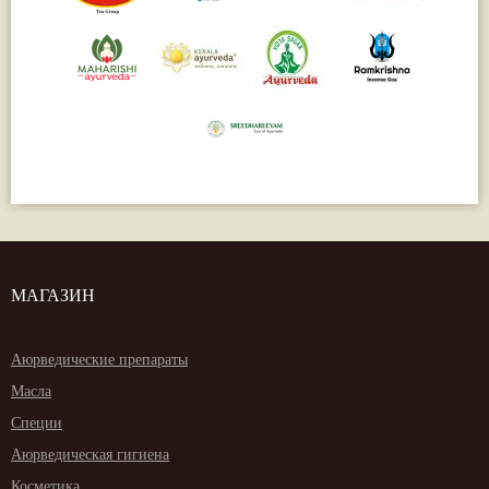
Жасмин
(8)
Каранджа
(8)
Касторовое масло
(8)
Кутаки
(8)
Мята
(8)
Пушкара
(8)
more...
МАГАЗИН
Аюрведические препараты
Масла
Специи
Аюрведическая гигиена
Косметика