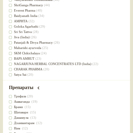
Успокоительное
(36)
ShriGanga Pharmacy
(44)
Для глаз
(34)
Everest Pharma
(40)
от геморроя
(34)
Baidyanath India
(34)
Противовоспалительное
(34)
АМРИТА
(32)
Для Питта доши
(32)
Goloka Agarbathi
(29)
Для сердца
(32)
Sri Sri Tattva
(28)
Для сосудов головного мозга
(32)
Jiva (India)
(26)
Для полости рта
(32)
Patanjali & Divya Pharmacy
(26)
Дефицит железа
(31)
Maharishi ayurveda
(25)
Для лица
(31)
SKM Chikichalaya
(24)
Употребление в пищу
(30)
BAPS AMRUT
(23)
Ароматерапия
(29)
NAGARJUNA HERBAL CONCENTRATES LTD (India)
(22)
Жаропонижающее
(29)
CHARAK PHARMA
(20)
для памяти
(28)
Satya Sai
(20)
для почек
(28)
Vyas
(20)
Обезболивающие
(28)
Bipha
(19)
Препараты
Слабительное
(28)
Kerala Ayurveda
(19)
Афродизиак
(27)
Organic India pvt ltd
(18)
Трифала
(20)
Напитки
(27)
Lalita
(16)
Ашваганда
(19)
Для йоги
(27)
Ashtang Herbals
(15)
Брами
(15)
Для потенции
(26)
Alarsin
(14)
Шатавари
(15)
Для душа
(25)
Vasu Health care
(14)
Дашамула
(13)
для концентрации внимания
(25)
Baraka
(13)
Дханвантарам
(12)
при нарушении эрекции
(25)
Dabur India Ltd
(13)
Ним
(12)
при неврозе
(25)