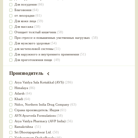
Для похудения
(66)
Благовония
(64)
от лихорадки
(61)
Для кожи лица
(59)
Для массажа
(58)
Очищает толстый кишечник
(58)
При стрессе и повышенных умственных нагрузках
(58)
Для мужского здоровья
(54)
для мочеполовой системы
(51)
Для наружного и внутреннего применения
(51)
Для приготовления пищи
(49)
от инфекций мочеполовой системы
(49)
Для стабилизации деятельности ЦНС
(47)
Производитель
для суставов
(47)
Лечит опухоли и отеки
(46)
Arya Vaidya Sala Kottakkal (AVS)
(286)
Для медитации
(44)
Himalaya
(86)
выводит токсины
(43)
Adarsh
(64)
Для здоровья печени
(41)
Khadi
(64)
Для тела
(39)
Nidсo, Northern India Drug Company
(63)
для очищения крови
(38)
Страна производитель: Индия
(61)
При диабете
(38)
AVN Ayurveda Formulations
(58)
Антиоксидант
(37)
Arya Vaidya Pharmacy (AVP India)
(56)
Для Капха(Кафа) доши
(37)
Ramakrishna
(51)
От паразитов
(37)
Sri Dhootapapeshwar Ltd.
(50)
При расстройстве желудка
(36)
Vaidyaratnam Oushadhasala
(46)