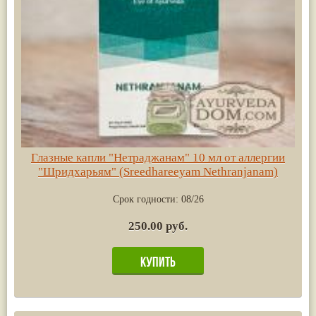
Глазные капли "Нетраджанам" 10 мл от аллергии
"Шридхарьям" (Sreedhareeyam Nethranjanam)
Срок годности:
08/26
250.00 руб.