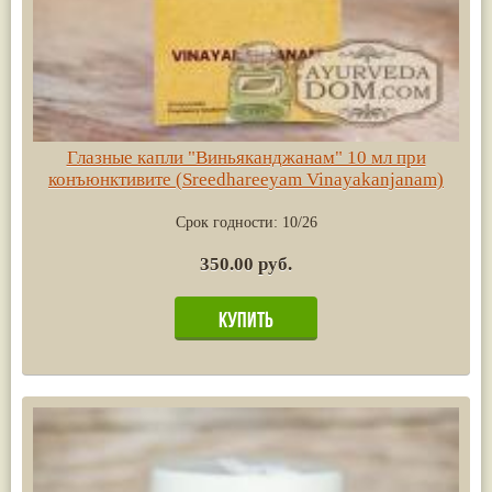
Глазные капли "Виньяканджанам" 10 мл при
конъюнктивите (Sreedhareeyam Vinayakanjanam)
Срок годности:
10/26
350.00 руб.