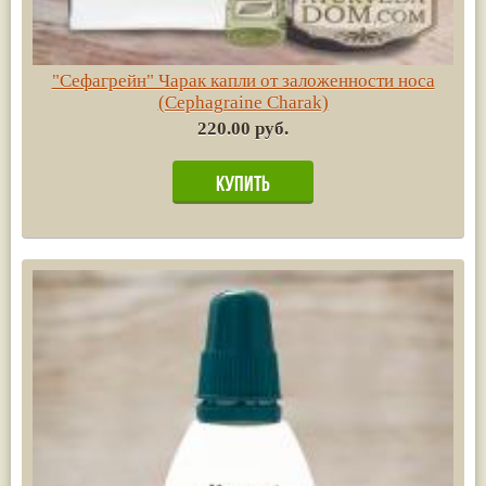
"Сефагрейн" Чарак капли от заложенности носа
(Cephagraine Charak)
220.00 руб.