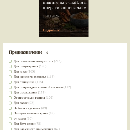
пишите на e-mail, мы
оперативно отвечаем
16.03.2026
Подробнее
Предназначение
Для повышения иммунитета
(203)
Для пищеварения
(196)
Для кожи
(165)
Для женского здоровья
(116)
Для очищения
(115)
Для опорно-двигательной системы
(112)
Для омоложения
(111)
От простуды и гриппа
(106)
Для волос
(92)
От боли в суставах
(89)
Очищает печень и кровь
(89)
от кашля
(80)
Для Вата доши
(75)
Для наружного применения
(67)