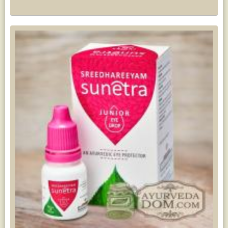
Жасмин
(8)
Каранджа
(8)
Касторовое масло
(8)
Кутаки
(8)
Мята
(8)
Пушкара
(8)
more...