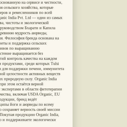
снованную на сервисе и честности,
 сельского хозяйства, которые
еров и ремесленников по всей
anic India Pvt. Ltd — один из самых
ва, чистоты и экологической
 руководством Бхарати и Капила
древнюю мудрость аюрведы,
ия. Философия бренда основана на
анеты и поддержка сельских
ативов по выращиванию
стение выращивается без
гий контроль качества на каждом
 продуктами, среди которых Tulsi
ты для поддержки печени, иммунитета
ной целостности активных веществ
х природную силу. Organic India
при этом остаётся верной
с экспертами в области фитотерапии
чества, включая USDA Organic, EU
одукции, бренд ведёт
нципы йоги и аюрведы по всему
но сохраняет верность своей миссии
окупая продукцию Organic India,
но и поддерживаете экологически