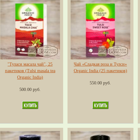
"Туласи масала чай", 25
Чай «Сладкая роза и Тулси»
пакетиков (Tulsi masala tea
Organic India (25 пакетиков)
Organic India)
550.00 руб.
500.00 руб.