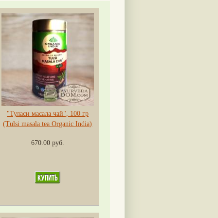
"Туласи масала чай", 100 гр
(Tulsi masala tea Organic India)
670.00 руб.