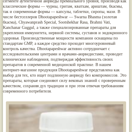
сегменте аутентичной аюрведы премиального уровня, производя как
Паслён черный
(13)
классические формы — чурны, гритам, кватхам, ариштам, бхасмы,
Ипомея
(12)
так и современные формы — капсулы, таблетки, сиропы, мази. В
Коричник цейлонский
(12)
числе бестселлеров Dhootapapeshwar — Swarna Bhasma (золотая
Мирра
(12)
бхасма), Chyawanprash Special, Sootshekhar Rasa, Brahmi Vati,
Розовая соль
(12)
Kanchanar Guggul, а также специализированные препараты для
Сверция
(12)
укрепления иммунитета, нервной системы, суставов и эндокринного
Виноград
(11)
здоровья. Производственные мощности компании оснащены по
Каменная соль
(11)
стандартам GMP, а каждое средство проходит многоуровневый
Коровье молоко
(11)
контроль качества. Dhootapapeshwar активно сотрудничает с
Мукуна жгучая
(11)
исследовательскими центрами и врачами-аюрведистами, проводит
Ним
(11)
клинические наблюдения, подтверждая эффективность своих
Патала
(11)
препаратов в современной медицинской практике. В нашем
Перец чаба
(11)
интернет-магазине продукция Dhootapapeshwar представлена как
Соссюрея/кушта
(11)
выбор для тех, кто ищет подлинную аюрведу без компромиссов. Это
Турпет
(11)
препараты, которые соединяют силу вековых знаний с проверенным
Алойное дерево
(10)
качеством, сохраняя дух традиции и при этом отвечая требованиям
Асафетида
(10)
современного потребителя.
Пармелия
(10)
Тмин обыкновенный
(10)
Ашока
(9)
Вишня гималайская
(9)
Данти
(9)
Мурва
(9)
Птерокарпус мешковидный
(9)
Юстиция сосудистая/Васака
(9)