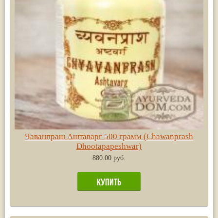
Чаванпраш Аштаварг 500 грамм (Chawanprash
Dhootapapeshwar)
880.00 руб.