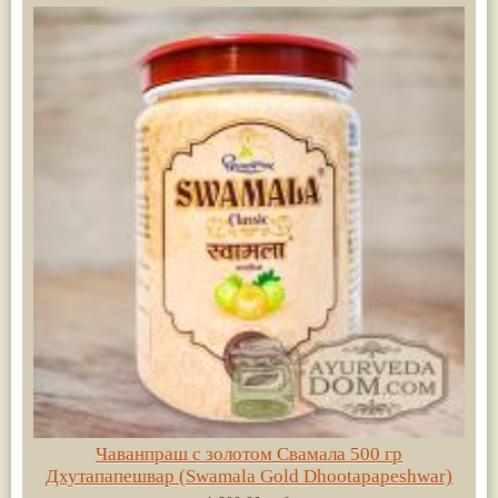
Чаванпраш c золотом Свамала 500 гр
Дхутапапешвар (Swamala Gold Dhootapapeshwar)