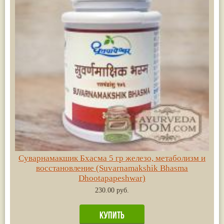
Суварнамакшик Бхасма 5 гр железо, метаболизм и
восстановление (Suvarnamakshik Bhasma
Dhootapapeshwar)
230.00 руб.