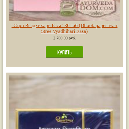
"Стри Вьядхихари Раса" 30 таб (Dhootapapeshwar
Stree Vyadhihari Rasа)
2 700.00 руб.