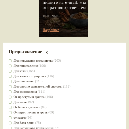
пишите на e-mail, мы
оперативно отвечаем
16.03.2026
Подробнее
Предназначение
Для повышения иммунитета
(203)
Для пищеварения
(196)
Для кожи
(165)
Для женского здоровья
(116)
Для очищения
(115)
Для опорно-двигательной системы
(112)
Для омоложения
(111)
От простуды и гриппа
(106)
Для волос
(92)
От боли в суставах
(89)
Очищает печень и кровь
(89)
от кашля
(80)
Для Вата доши
(75)
Для наружного применения
(67)