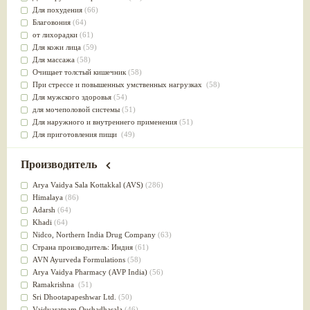
Для похудения
(66)
Благовония
(64)
от лихорадки
(61)
Для кожи лица
(59)
Для массажа
(58)
Очищает толстый кишечник
(58)
При стрессе и повышенных умственных нагрузках
(58)
Для мужского здоровья
(54)
для мочеполовой системы
(51)
Для наружного и внутреннего применения
(51)
Для приготовления пищи
(49)
от инфекций мочеполовой системы
(49)
Для стабилизации деятельности ЦНС
(47)
Производитель
для суставов
(47)
Лечит опухоли и отеки
(46)
Arya Vaidya Sala Kottakkal (AVS)
(286)
Для медитации
(44)
Himalaya
(86)
выводит токсины
(43)
Adarsh
(64)
Для здоровья печени
(41)
Khadi
(64)
Для тела
(39)
Nidсo, Northern India Drug Company
(63)
для очищения крови
(38)
Страна производитель: Индия
(61)
При диабете
(38)
AVN Ayurveda Formulations
(58)
Антиоксидант
(37)
Arya Vaidya Pharmacy (AVP India)
(56)
Для Капха(Кафа) доши
(37)
Ramakrishna
(51)
От паразитов
(37)
Sri Dhootapapeshwar Ltd.
(50)
При расстройстве желудка
(36)
Vaidyaratnam Oushadhasala
(46)