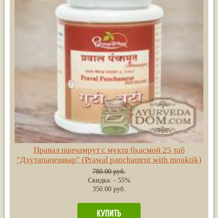
Жасмин
(8)
Каранджа
(8)
Касторовое масло
(8)
Кутаки
(8)
Мята
(8)
Пушкара
(8)
more...
Правал панчамрут с мукта бхасмой 25 таб
"Дхутапапешвар" (Prawal panchamrut with mouktik)
780.00 руб.
Скидка: - 55%
350.00 руб.