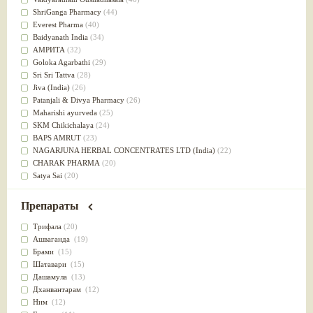
Успокоительное
(36)
ShriGanga Pharmacy
(44)
Для глаз
(34)
Everest Pharma
(40)
от геморроя
(34)
Baidyanath India
(34)
Противовоспалительное
(34)
АМРИТА
(32)
Для Питта доши
(32)
Goloka Agarbathi
(29)
Для сердца
(32)
Sri Sri Tattva
(28)
Для сосудов головного мозга
(32)
Jiva (India)
(26)
Для полости рта
(32)
Patanjali & Divya Pharmacy
(26)
Дефицит железа
(31)
Maharishi ayurveda
(25)
Для лица
(31)
SKM Chikichalaya
(24)
Употребление в пищу
(30)
BAPS AMRUT
(23)
Ароматерапия
(29)
NAGARJUNA HERBAL CONCENTRATES LTD (India)
(22)
Жаропонижающее
(29)
CHARAK PHARMA
(20)
для памяти
(28)
Satya Sai
(20)
для почек
(28)
Vyas
(20)
Обезболивающие
(28)
Bipha
(19)
Препараты
Слабительное
(28)
Kerala Ayurveda
(19)
Афродизиак
(27)
Organic India pvt ltd
(18)
Трифала
(20)
Напитки
(27)
Lalita
(16)
Ашваганда
(19)
Для йоги
(27)
Ashtang Herbals
(15)
Брами
(15)
Для потенции
(26)
Alarsin
(14)
Шатавари
(15)
Для душа
(25)
Vasu Health care
(14)
Дашамула
(13)
для концентрации внимания
(25)
Baraka
(13)
Дханвантарам
(12)
при нарушении эрекции
(25)
Dabur India Ltd
(13)
Ним
(12)
при неврозе
(25)