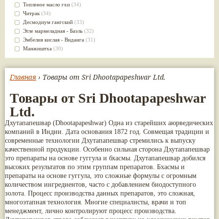
Kudos
(1)
Сахачаради
(5)
Топленое масло гхи
(34)
Swadeshi
(1)
Шанкапушпи
(5)
Читрак
(34)
The Sidhpur Sat-Isabgol Factory
(1)
Dabur Red
(4)
Десмодиум гангский
(33)
Vedika Herbals
(1)
Vyoshadi Vatakam
(4)
Эгле мармеладная - Баэль
(32)
Премиум Групп
(1)
Арагвадха
(4)
Эмбелия кислая - Виданга
(31)
Страна происхождения: Грузия
(1)
Гандхарвахастади
(4)
Манжиштха
(30)
Югведа
(1)
Дашамулакатутраяди
(4)
Сандал белый
(30)
Дханвантарам гулика
(4)
Брихати
(29)
Камдудха рас
(4)
Яштимадху
(28)
Главная
› Товары от Sri Dhootapapeshwar Ltd.
Капикачху (Мукуна)
(4)
Алоэ
(27)
Касторовое масло
(4)
Золотой турмерик
(27)
Товары от Sri Dhootapapeshwar
Колакулатхади чурна
(4)
Бала
(26)
Ltd.
Лакшади
(4)
Джатаманси
(26)
Моринга (Шигру)
(4)
Патра
(26)
Дхутапапешвар (Dhootapapeshwar) Одна из старейших аюрведических
Патолади
(4)
Чёрный кардамон
(26)
компаний в Индии. Дата основания 1872 год. Совмещая традиции и
Пунарнава
(4)
Брахми
(23)
современные технологии Дхутапапешвар стремились к выпуску
Розовая вода
(4)
Валерьяна индийская
(23)
качественной продукции. Особенно сильная сторона Дхутапапешвар
Тиктака
(4)
Кокосовое масло
(23)
это препараты на основе гуггула и бхасмы. Дхутапапешвар добился
Трикату
(4)
Сассапариль
(23)
высоких результатов по этим группам препаратов. Бхасмы и
Туласи
(4)
Брингарадж
(22)
препараты на основе гуггула, это сложные формулы с огромным
Харидракхандам
(4)
Клещевина обыкновенная
(21)
количеством ингредиентов, часто с добавлением биодоступного
Читракади
(4)
Трикату
(21)
золота. Процесс производства данных препаратов, это сложная,
Шанкха Бхасма
(4)
Шафран
(21)
многоэтапная технология. Многие специалисты, врачи и топ
Шатавари гулам
(4)
Ативиша
(20)
менеджмент, лично контролируют процесс производства.
Neeri Aimil
(3)
Шиладжит
(20)