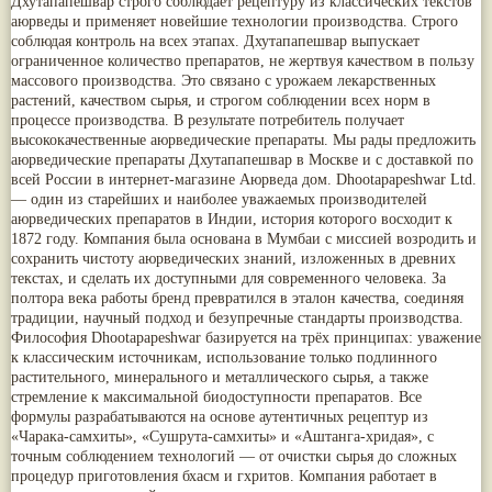
Дхутапапешвар строго соблюдает рецептуру из классических текстов
Nirdosh
(3)
Арджуна
(19)
аюрведы и применяет новейшие технологии производства. Строго
Агастья расаяна
(3)
Касмарья
(19)
соблюдая контроль на всех этапах. Дхутапапешвар выпускает
Ашта чурна
(3)
Кориандр
(19)
ограниченное количество препаратов, не жертвуя качеством в пользу
Аштаваргам
(3)
Туласи
(18)
массового производства. Это связано с урожаем лекарственных
Брами вати с золотом
(3)
Барбарис индийский
(17)
растений, качеством сырья, и строгом соблюдении всех норм в
Брахма расаяна
(3)
Зира
(17)
процессе производства. В результате потребитель получает
Брихатьяди
(3)
Крапива индийская
(17)
высококачественные аюрведические препараты. Мы рады предложить
Видарьяди
(3)
Патола
(17)
аюрведические препараты Дхутапапешвар в Москве и с доставкой по
Гуггул
(3)
Холарена - Кутаджа
(17)
всей России в интернет-магазине Аюрведа дом. Dhootapapeshwar Ltd.
Дханвантарам 101
(3)
Шионака
(17)
— один из старейших и наиболее уважаемых производителей
Дханвантарам тайлам
(3)
Аджван/Ажгон
(16)
аюрведических препаратов в Индии, история которого восходит к
Кайлаш дживан
(3)
Акация катеху
(16)
1872 году. Компания была основана в Мумбаи с миссией возродить и
Кальянака гритам
(3)
Кальций
(16)
сохранить чистоту аюрведических знаний, изложенных в древних
Кримикутхар рас
(3)
Укроп пахучий
(16)
текстах, и сделать их доступными для современного человека. За
Кунжутное масло
(3)
Дашамула
(15)
полтора века работы бренд превратился в эталон качества, соединяя
Кутаджа
(3)
Лодхра
(14)
традиции, научный подход и безупречные стандарты производства.
Кширабала
(3)
Моринга
(14)
Философия Dhootapapeshwar базируется на трёх принципах: уважение
Лив 52
(3)
Перец кубеба
(14)
к классическим источникам, использование только подлинного
more...
Сахарный тростник
(14)
растительного, минерального и металлического сырья, а также
Бхунимба/Андрографис метельчатый
(13)
стремление к максимальной биодоступности препаратов. Все
Гвоздика
(13)
формулы разрабатываются на основе аутентичных рецептур из
Кассия трубчатая
(13)
«Чарака-самхиты», «Сушрута-самхиты» и «Аштанга-хридая», с
Мезуя железная
(13)
точным соблюдением технологий — от очистки сырья до сложных
Мускатный орех
(13)
процедур приготовления бхасм и гхритов. Компания работает в
Пажитник
(13)