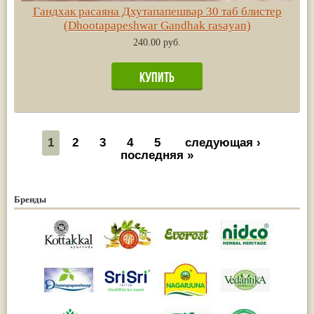
Гандхак расаяна Дхутапапешвар 30 таб блистер
(Dhootapapeshwar Gandhak rasayan)
240.00 руб.
1
2
3
4
5
следующая ›
последняя »
Бренды