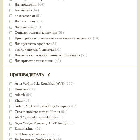
Для похудения
(66)
Благовония
(64)
от лихорадки
(61)
Для кожи лица
(59)
Для массажа
(58)
Очищает толстый кишечник
(58)
При стрессе и повышенных умственных нагрузках
(58)
Для мужского здоровья
(54)
для мочеполовой системы
(51)
Для наружного и внутреннего применения
(51)
Для приготовления пищи
(49)
от инфекций мочеполовой системы
(49)
Для стабилизации деятельности ЦНС
(47)
Производитель
для суставов
(47)
Лечит опухоли и отеки
(46)
Arya Vaidya Sala Kottakkal (AVS)
(286)
Для медитации
(44)
Himalaya
(86)
выводит токсины
(43)
Adarsh
(64)
Для здоровья печени
(41)
Khadi
(64)
Для тела
(39)
Nidсo, Northern India Drug Company
(63)
для очищения крови
(38)
Страна производитель: Индия
(61)
При диабете
(38)
AVN Ayurveda Formulations
(58)
Антиоксидант
(37)
Arya Vaidya Pharmacy (AVP India)
(56)
Для Капха(Кафа) доши
(37)
Ramakrishna
(51)
От паразитов
(37)
Sri Dhootapapeshwar Ltd.
(50)
При расстройстве желудка
(36)
Vaidyaratnam Oushadhasala
(46)