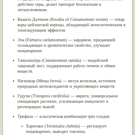
действие серы, делает препарат безопасным и
легкоусвояемым.
Квашта Далчини (Kwatha of Cinnamomum verum)
— отвар
коры цейлонской корицы, обладающий антисептическим и
тонизирующим эффектом.
Эла (Elettaria cardamomum)
— кардамон, придающий
охлаждающее и ароматическое свойство, улучшает
пищеварение.
Тамалапатра (Cinnamomum tamala)
— индийский
лавровый лист, поддерживает работу печени и обмен
веществ.
Нагкешар (Mesua ferrea)
— мезуя железная, источник
природных антиоксидантов и укрепляющих веществ.
Гудучи (Tinospora cordifolia)
— амрита, универсальное
очищающее растение, усиливающее иммунитет и
регенерацию тканей.
Трифала
— классическая комбинация трёх плодов:
Харитаки (Terminalia chebula)
— регулирует
пищеварение, выводит токсины;