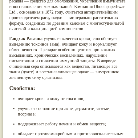
расаяна — средство для омоложения, укрепления иммунитета
Паслён черный
(13)
и восстановления кожных тканей. Компания
Dhootapapeshwar
Ипомея
(12)
Ltd.
, основанная в 1872 году, считается авторитетнейшим
Коричник цейлонский
(12)
производителем расаушадхи — минерально-растительных
Мирра
(12)
формул, созданных по древним канонам с многоступенчатой
Розовая соль
(12)
очисткой и кальцинацией компонентов.
Сверция
(12)
Виноград
(11)
Гандхак Расаяна
улучшает качество крови, способствует
Каменная соль
(11)
выведению токсинов (
ама
), очищает кожу и нормализует
Коровье молоко
(11)
обмен веществ. Препарат особенно ценится при кожных
Мукуна жгучая
(11)
высыпаниях, хронических воспалениях, нарушении
Ним
(11)
пигментации и снижении иммунной защиты. В аюрведе
Патала
(11)
очищенная сера описывается как вещество, питающее все
Перец чаба
(11)
ткани (
дхату
) и восстанавливающее
оджас
— внутреннюю
Соссюрея/кушта
(11)
жизненную силу организма.
Турпет
(11)
Свойства:
Алойное дерево
(10)
Асафетида
(10)
Пармелия
очищает кровь и кожу от токсинов;
(10)
Тмин обыкновенный
(10)
улучшает состояние при акне, дерматите, экземе,
Ашока
(9)
псориазе;
Вишня гималайская
(9)
Данти
(9)
поддерживает работу печени и обмен веществ;
Мурва
(9)
Птерокарпус мешковидный
(9)
обладает противомикробным и противовоспалительным
Юстиция сосудистая/Васака
(9)