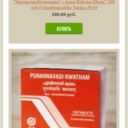
"Чандрапрабхаватика" «Арья Вайдья Шала" 100
таб (Chandraprabha Vatika AVS)
680.00 руб.