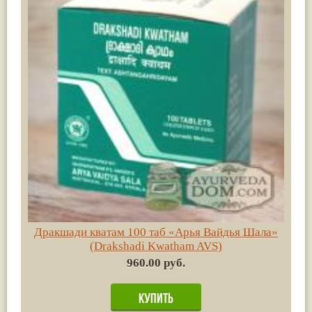
Дракшади кватам 100 таб «Арья Вайдья Шала»
(Drakshadi Kwatham AVS)
960.00 руб.