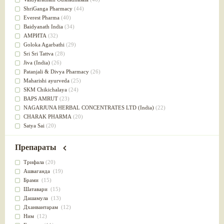
Успокоительное
(36)
ShriGanga Pharmacy
(44)
Для глаз
(34)
Everest Pharma
(40)
от геморроя
(34)
Baidyanath India
(34)
Противовоспалительное
(34)
АМРИТА
(32)
Для Питта доши
(32)
Goloka Agarbathi
(29)
Для сердца
(32)
Sri Sri Tattva
(28)
Для сосудов головного мозга
(32)
Jiva (India)
(26)
Для полости рта
(32)
Patanjali & Divya Pharmacy
(26)
Дефицит железа
(31)
Maharishi ayurveda
(25)
Для лица
(31)
SKM Chikichalaya
(24)
Употребление в пищу
(30)
BAPS AMRUT
(23)
Ароматерапия
(29)
NAGARJUNA HERBAL CONCENTRATES LTD (India)
(22)
Жаропонижающее
(29)
CHARAK PHARMA
(20)
для памяти
(28)
Satya Sai
(20)
для почек
(28)
Vyas
(20)
Обезболивающие
(28)
Bipha
(19)
Препараты
Слабительное
(28)
Kerala Ayurveda
(19)
Афродизиак
(27)
Organic India pvt ltd
(18)
Трифала
(20)
Напитки
(27)
Lalita
(16)
Ашваганда
(19)
Для йоги
(27)
Ashtang Herbals
(15)
Брами
(15)
Для потенции
(26)
Alarsin
(14)
Шатавари
(15)
Для душа
(25)
Vasu Health care
(14)
Дашамула
(13)
для концентрации внимания
(25)
Baraka
(13)
Дханвантарам
(12)
при нарушении эрекции
(25)
Dabur India Ltd
(13)
Ним
(12)
при неврозе
(25)