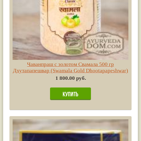
Чаванпраш c золотом Свамала 500 гр
Дхутапапешвар (Swamala Gold Dhootapapeshwar)
1 800.00 руб.