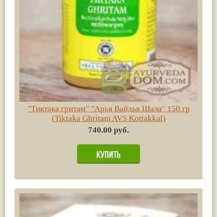
"Tиктака гритам" "Арья Вайдья Шала" 150 гр
(Tiktaka Ghritam AVS Kottakkal)
740.00 руб.