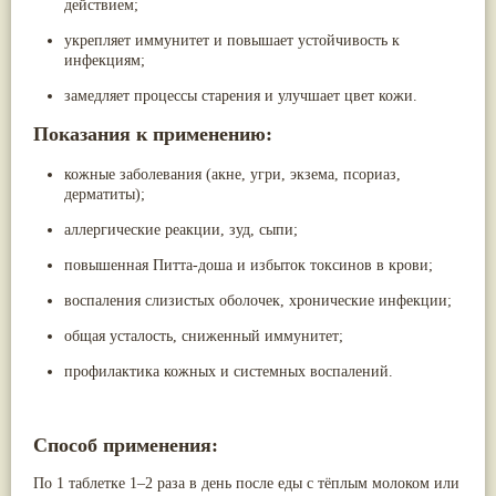
действием;
Жасмин
(8)
Каранджа
(8)
укрепляет иммунитет и повышает устойчивость к
Касторовое масло
(8)
инфекциям;
Кутаки
(8)
замедляет процессы старения и улучшает цвет кожи.
Мята
(8)
Пушкара
(8)
Показания к применению:
more...
кожные заболевания (акне, угри, экзема, псориаз,
дерматиты);
аллергические реакции, зуд, сыпи;
повышенная Питта-доша и избыток токсинов в крови;
воспаления слизистых оболочек, хронические инфекции;
общая усталость, сниженный иммунитет;
профилактика кожных и системных воспалений.
Способ применения:
По 1 таблетке 1–2 раза в день после еды с тёплым молоком или