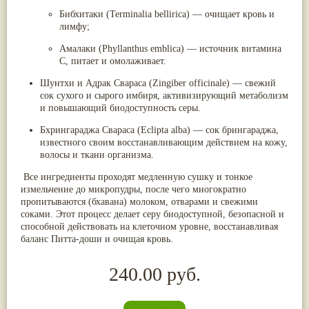
Бибхитаки (Terminalia bellirica)
— очищает кровь и
лимфу;
Амалаки (Phyllanthus emblica)
— источник витамина
С, питает и омолаживает.
Шунтхи и Адрак Свараса (Zingiber officinale)
— свежий
сок сухого и сырого имбиря, активизирующий метаболизм
и повышающий биодоступность серы.
Бхрингараджа Свараса (Eclipta alba)
— сок брингараджа,
известного своим восстанавливающим действием на кожу,
волосы и ткани организма.
Все ингредиенты проходят медленную сушку и тонкое
измельчение до микропудры, после чего многократно
пропитываются (
бхавана
) молоком, отварами и свежими
соками. Этот процесс делает серу биодоступной, безопасной и
способной действовать на клеточном уровне, восстанавливая
баланс
Питта-доши
и очищая кровь.
240.00 руб.