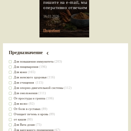
пишите на e-mail, мы
оперативно отвечаем
16.03.2026
Подробнее
Предназначение
Для повышения иммунитета
(203)
Для пищеварения
(196)
Для кожи
(165)
Для женского здоровья
(116)
Для очищения
(115)
Для опорно-двигательной системы
(112)
Для омоложения
(111)
От простуды и гриппа
(106)
Для волос
(92)
От боли в суставах
(89)
Очищает печень и кровь
(89)
от кашля
(80)
Для Вата доши
(75)
Для наружного применения
(67)