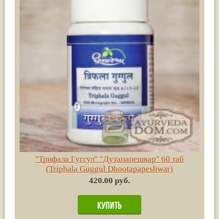
"Трифала Гуггул" "Дутапапешвар" 60 таб
(Triphala Guggul Dhootapapeshwar)
420.00 руб.