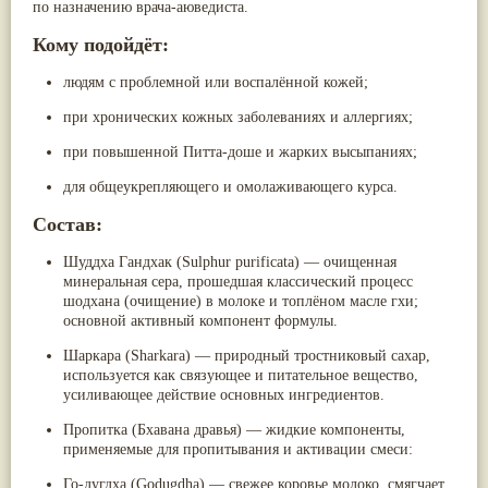
по назначению врача-аюведиста.
Кому подойдёт:
людям с проблемной или воспалённой кожей;
при хронических кожных заболеваниях и аллергиях;
при повышенной Питта-доше и жарких высыпаниях;
для общеукрепляющего и омолаживающего курса.
Состав:
Шуддха Гандхак (Sulphur purificata)
— очищенная
минеральная сера, прошедшая классический процесс
шодхана
(очищение) в молоке и топлёном масле гхи;
основной активный компонент формулы.
Шаркара (Sharkara)
— природный тростниковый сахар,
используется как связующее и питательное вещество,
усиливающее действие основных ингредиентов.
Пропитка (Бхавана дравья) — жидкие компоненты,
применяемые для пропитывания и активации смеси:
Го-дугдха (Godugdha)
— свежее коровье молоко, смягчает