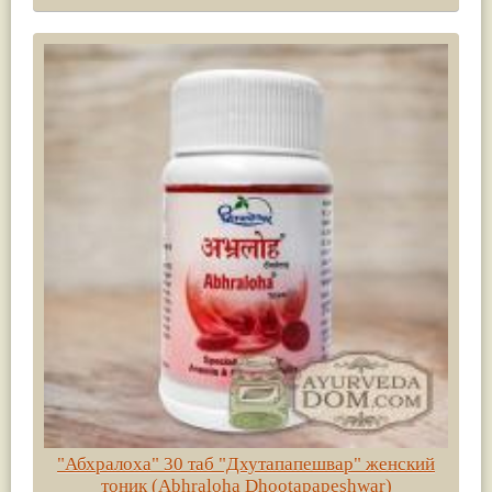
"Абхралоха" 30 таб "Дхутапапешвар" женский
тоник (Abhraloha Dhootapapeshwar)