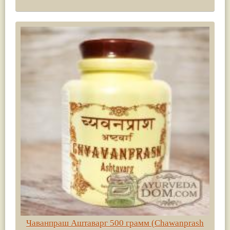
Чаванпраш Аштаварг 500 грамм (Chawanprash