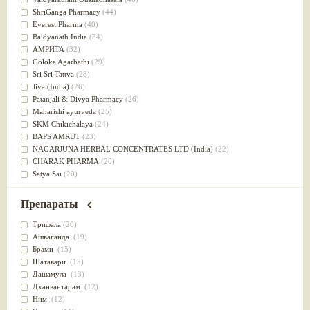
Успокоительное
(36)
ShriGanga Pharmacy
(44)
Для глаз
(34)
Everest Pharma
(40)
от геморроя
(34)
Baidyanath India
(34)
Противовоспалительное
(34)
АМРИТА
(32)
Для Питта доши
(32)
Goloka Agarbathi
(29)
Для сердца
(32)
Sri Sri Tattva
(28)
Для сосудов головного мозга
(32)
Jiva (India)
(26)
Для полости рта
(32)
Patanjali & Divya Pharmacy
(26)
Дефицит железа
(31)
Maharishi ayurveda
(25)
Для лица
(31)
SKM Chikichalaya
(24)
Употребление в пищу
(30)
BAPS AMRUT
(23)
Ароматерапия
(29)
NAGARJUNA HERBAL CONCENTRATES LTD (India)
(22)
Жаропонижающее
(29)
CHARAK PHARMA
(20)
для памяти
(28)
Satya Sai
(20)
для почек
(28)
Vyas
(20)
Обезболивающие
(28)
Bipha
(19)
Препараты
Слабительное
(28)
Kerala Ayurveda
(19)
Афродизиак
(27)
Organic India pvt ltd
(18)
Трифала
(20)
Напитки
(27)
Lalita
(16)
Ашваганда
(19)
Для йоги
(27)
Ashtang Herbals
(15)
Брами
(15)
Для потенции
(26)
Alarsin
(14)
Шатавари
(15)
Для душа
(25)
Vasu Health care
(14)
Дашамула
(13)
для концентрации внимания
(25)
Baraka
(13)
Дханвантарам
(12)
при нарушении эрекции
(25)
Dabur India Ltd
(13)
Ним
(12)
при неврозе
(25)