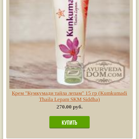
Крем "Кумкумади тайла лепам" 15 гр (Kumkumadi
Thaila Lepam SKM Siddha)
270.00 руб.