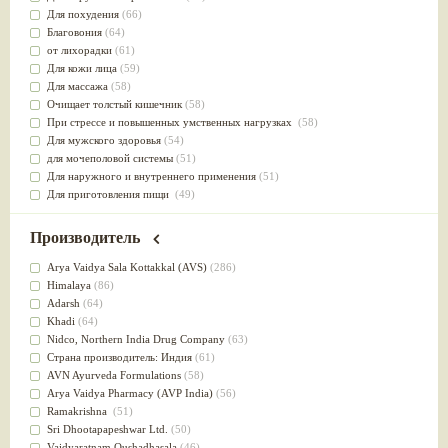
Для похудения
(66)
Благовония
(64)
от лихорадки
(61)
Для кожи лица
(59)
Для массажа
(58)
Очищает толстый кишечник
(58)
При стрессе и повышенных умственных нагрузках
(58)
Для мужского здоровья
(54)
для мочеполовой системы
(51)
Для наружного и внутреннего применения
(51)
Для приготовления пищи
(49)
от инфекций мочеполовой системы
(49)
Для стабилизации деятельности ЦНС
(47)
Производитель
для суставов
(47)
Лечит опухоли и отеки
(46)
Arya Vaidya Sala Kottakkal (AVS)
(286)
Для медитации
(44)
Himalaya
(86)
выводит токсины
(43)
Adarsh
(64)
Для здоровья печени
(41)
Khadi
(64)
Для тела
(39)
Nidсo, Northern India Drug Company
(63)
для очищения крови
(38)
Страна производитель: Индия
(61)
При диабете
(38)
AVN Ayurveda Formulations
(58)
Антиоксидант
(37)
Arya Vaidya Pharmacy (AVP India)
(56)
Для Капха(Кафа) доши
(37)
Ramakrishna
(51)
От паразитов
(37)
Sri Dhootapapeshwar Ltd.
(50)
При расстройстве желудка
(36)
Vaidyaratnam Oushadhasala
(46)