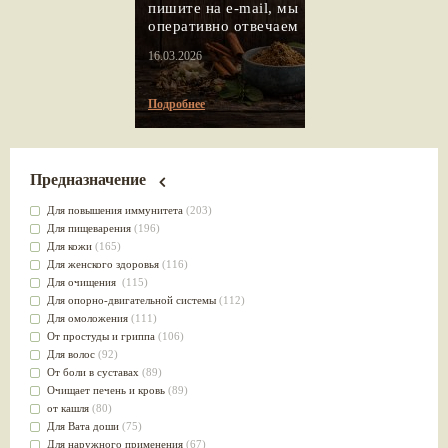
пишите на e-mail, мы
оперативно отвечаем
16.03.2026
Подробнее
Предназначение
Для повышения иммунитета
(203)
Для пищеварения
(196)
Для кожи
(165)
Для женского здоровья
(116)
Для очищения
(115)
Для опорно-двигательной системы
(112)
Для омоложения
(111)
От простуды и гриппа
(106)
Для волос
(92)
От боли в суставах
(89)
Очищает печень и кровь
(89)
от кашля
(80)
Для Вата доши
(75)
Для наружного применения
(67)