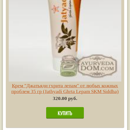
Крем "Джатьяди гхрита лепам" от любых кожных
проблем 35 гр (Jathyadi Ghrta Lepam SKM Siddha)
320.00 руб.