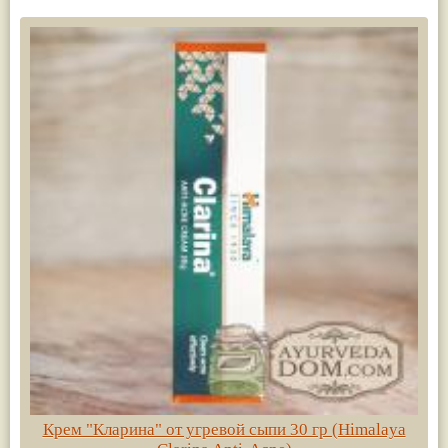
Крем "Кларина" от угревой сыпи 30 гр (Himalaya