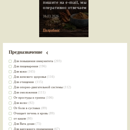
пишите на e-mail, мы
оперативно отвечаем
16.03.2026
Подробнее
Предназначение
Для повышения иммунитета
(203)
Для пищеварения
(196)
Для кожи
(165)
Для женского здоровья
(116)
Для очищения
(115)
Для опорно-двигательной системы
(112)
Для омоложения
(111)
От простуды и гриппа
(106)
Для волос
(92)
От боли в суставах
(89)
Очищает печень и кровь
(89)
от кашля
(80)
Для Вата доши
(75)
Для наружного применения
(67)