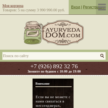
Моя корзина
Вход
|
Регистрация
Товаров: 5 на сумму 3 990 990.00 руб.
+7 (926) 892 32 76
Звоните по будням с 10:00 до 19:00
Внимание
Если вы не можете с
нами связаться в
мессенджерах,