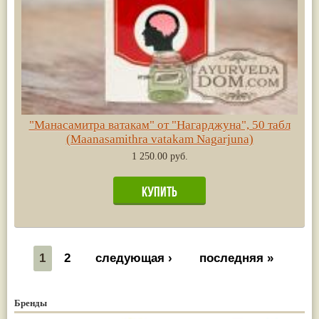
"Манасамитра ватакам" от "Нагарджуна", 50 табл
(Maanasamithra vatakam Nagarjuna)
1 250.00 руб.
1
2
следующая ›
последняя »
Бренды