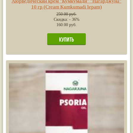
Аюрведический крем "Кумкумади" "Нагарджуна"
Жасмин
(8)
10 гр (Cream Kumkumadi lepam)
Каранджа
(8)
250.00 руб.
Касторовое масло
(8)
Скидка: - 36%
Кутаки
(8)
160.00 руб.
Мята
(8)
Пушкара
(8)
more...