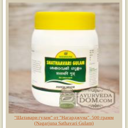
"Шатавари гулам" от "Нагарджуна", 500 грамм
(Nagarjuna Sathavari Gulam)