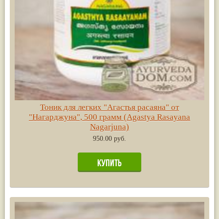
Тоник для легких "Агастья расаяна" от
"Нагарджуна", 500 грамм (Agastya Rasayana
Nagarjuna)
950.00 руб.