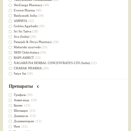
Успокоительное
(36)
ShriGanga Pharmacy
(44)
Для глаз
(34)
Everest Pharma
(40)
от геморроя
(34)
Baidyanath India
(34)
Противовоспалительное
(34)
АМРИТА
(32)
Для Питта доши
(32)
Goloka Agarbathi
(29)
Для сердца
(32)
Sri Sri Tattva
(28)
Для сосудов головного мозга
(32)
Jiva (India)
(26)
Для полости рта
(32)
Patanjali & Divya Pharmacy
(26)
Дефицит железа
(31)
Maharishi ayurveda
(25)
Для лица
(31)
SKM Chikichalaya
(24)
Употребление в пищу
(30)
BAPS AMRUT
(23)
Ароматерапия
(29)
NAGARJUNA HERBAL CONCENTRATES LTD (India)
(22)
Жаропонижающее
(29)
CHARAK PHARMA
(20)
для памяти
(28)
Satya Sai
(20)
для почек
(28)
Vyas
(20)
Обезболивающие
(28)
Bipha
(19)
Препараты
Слабительное
(28)
Kerala Ayurveda
(19)
Афродизиак
(27)
Organic India pvt ltd
(18)
Трифала
(20)
Напитки
(27)
Lalita
(16)
Ашваганда
(19)
Для йоги
(27)
Ashtang Herbals
(15)
Брами
(15)
Для потенции
(26)
Alarsin
(14)
Шатавари
(15)
Для душа
(25)
Vasu Health care
(14)
Дашамула
(13)
для концентрации внимания
(25)
Baraka
(13)
Дханвантарам
(12)
при нарушении эрекции
(25)
Dabur India Ltd
(13)
Ним
(12)
при неврозе
(25)