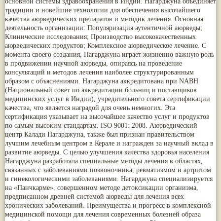
основной системы здравоохранения в Индии. Нагарджуна объединяет
Nirdosh
(3)
Арджуна
(19)
традиции и новейшие технологии для обеспечения высочайшего
Агастья расаяна
(3)
Касмарья
(19)
качества аюрведических препаратов и методик лечения. Основная
Ашта чурна
(3)
Кориандр
(19)
деятельность организации: Популяризация аутентичной аюрведы;
Аштаваргам
(3)
Туласи
(18)
Клинические исследования; Производство высококачественных
Брами вати с золотом
(3)
Барбарис индийский
(17)
аюрведических продуктов; Комплексное аюрведическое лечение. С
Брахма расаяна
(3)
Зира
(17)
момента своего создания, Нагарджуна играет жизненно важную роль
Брихатьяди
(3)
Крапива индийская
(17)
в продвижении научной аюрведы, опираясь на проведение
Видарьяди
(3)
Патола
(17)
консультаций и методов лечения наиболее структурированным
Гуггул
(3)
Холарена - Кутаджа
(17)
образом с объяснениями. Нагарджуна аккредитована при NABH
Дханвантарам 101
(3)
Шионака
(17)
(Национальный совет по аккредитации больниц и поставщиков
Дханвантарам тайлам
(3)
Аджван/Ажгон
(16)
медицинских услуг в Индии), учредительного совета сертификации
Кайлаш дживан
(3)
Акация катеху
(16)
качества, что является наградой для очень немногих. Эта
Кальянака гритам
(3)
Кальций
(16)
сертификация указывает на высочайшее качество услуг и продуктов
Кримикутхар рас
(3)
Укроп пахучий
(16)
по самым высоким стандартам. ISO 9001: 2008. Аюрведический
Кунжутное масло
(3)
Дашамула
(15)
центр Калади Нагарджуна, также был признан правительством
Кутаджа
(3)
Лодхра
(14)
лучшим лечебным центром в Керале и награжден за научный вклад в
Кширабала
(3)
Моринга
(14)
развитие аюрведы. С целью улучшения качества здоровья населения
Лив 52
(3)
Перец кубеба
(14)
Нагарджуна разработала специальные методы лечения в областях,
more...
Сахарный тростник
(14)
связанных с заболеваниями позвоночника, ревматизмом и артритом
Бхунимба/Андрографис метельчатый
(13)
и гинекологическими заболеваниями. Нагарджуна специализируется
Гвоздика
(13)
на «Панчкарме», совершенном методе детоксикации организма,
Кассия трубчатая
(13)
предписанном древней системой аюрведы для лечения всех
Мезуя железная
(13)
хронических заболеваний. Преимущества и прогресс в комплексной
Мускатный орех
(13)
медицинской помощи для лечения современных болезней образа
Пажитник
(13)