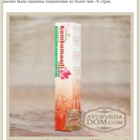
жизни были оценены пациентами из более чем 70 стран.
Паслён черный
(13)
Ипомея
(12)
Коричник цейлонский
(12)
Мирра
(12)
Розовая соль
(12)
Сверция
(12)
Виноград
(11)
Каменная соль
(11)
Коровье молоко
(11)
Мукуна жгучая
(11)
Ним
(11)
Патала
(11)
Перец чаба
(11)
Соссюрея/кушта
(11)
Турпет
(11)
Алойное дерево
(10)
Асафетида
(10)
Пармелия
(10)
Тмин обыкновенный
(10)
Ашока
(9)
Вишня гималайская
(9)
Данти
(9)
Мурва
(9)
Птерокарпус мешковидный
(9)
Юстиция сосудистая/Васака
(9)