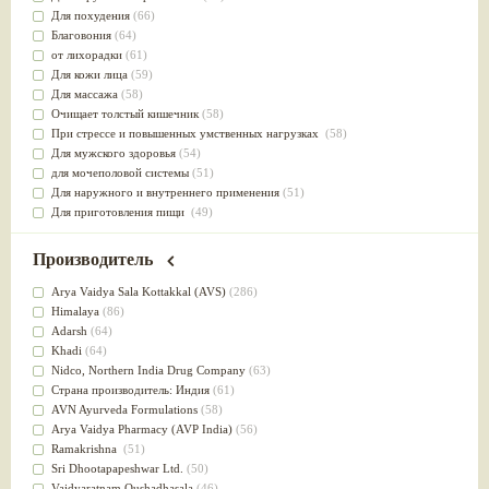
Для похудения
(66)
Благовония
(64)
от лихорадки
(61)
Для кожи лица
(59)
Для массажа
(58)
Очищает толстый кишечник
(58)
При стрессе и повышенных умственных нагрузках
(58)
Для мужского здоровья
(54)
для мочеполовой системы
(51)
Для наружного и внутреннего применения
(51)
Для приготовления пищи
(49)
от инфекций мочеполовой системы
(49)
Для стабилизации деятельности ЦНС
(47)
Производитель
для суставов
(47)
Лечит опухоли и отеки
(46)
Arya Vaidya Sala Kottakkal (AVS)
(286)
Для медитации
(44)
Himalaya
(86)
выводит токсины
(43)
Adarsh
(64)
Для здоровья печени
(41)
Khadi
(64)
Для тела
(39)
Nidсo, Northern India Drug Company
(63)
для очищения крови
(38)
Страна производитель: Индия
(61)
При диабете
(38)
AVN Ayurveda Formulations
(58)
Антиоксидант
(37)
Arya Vaidya Pharmacy (AVP India)
(56)
Для Капха(Кафа) доши
(37)
Ramakrishna
(51)
От паразитов
(37)
Sri Dhootapapeshwar Ltd.
(50)
При расстройстве желудка
(36)
Vaidyaratnam Oushadhasala
(46)