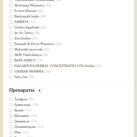
Успокоительное
(36)
ShriGanga Pharmacy
(44)
Для глаз
(34)
Everest Pharma
(40)
от геморроя
(34)
Baidyanath India
(34)
Противовоспалительное
(34)
АМРИТА
(32)
Для Питта доши
(32)
Goloka Agarbathi
(29)
Для сердца
(32)
Sri Sri Tattva
(28)
Для сосудов головного мозга
(32)
Jiva (India)
(26)
Для полости рта
(32)
Patanjali & Divya Pharmacy
(26)
Дефицит железа
(31)
Maharishi ayurveda
(25)
Для лица
(31)
SKM Chikichalaya
(24)
Употребление в пищу
(30)
BAPS AMRUT
(23)
Ароматерапия
(29)
NAGARJUNA HERBAL CONCENTRATES LTD (India)
(22)
Жаропонижающее
(29)
CHARAK PHARMA
(20)
для памяти
(28)
Satya Sai
(20)
для почек
(28)
Vyas
(20)
Обезболивающие
(28)
Bipha
(19)
Препараты
Слабительное
(28)
Kerala Ayurveda
(19)
Афродизиак
(27)
Organic India pvt ltd
(18)
Трифала
(20)
Напитки
(27)
Lalita
(16)
Ашваганда
(19)
Для йоги
(27)
Ashtang Herbals
(15)
Брами
(15)
Для потенции
(26)
Alarsin
(14)
Шатавари
(15)
Для душа
(25)
Vasu Health care
(14)
Дашамула
(13)
для концентрации внимания
(25)
Baraka
(13)
Дханвантарам
(12)
при нарушении эрекции
(25)
Dabur India Ltd
(13)
Ним
(12)
при неврозе
(25)