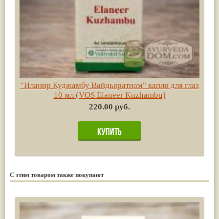
"Иланир Куджамбу Вайдьяратнам" капли для глаз
10 мл (VOS Elaneer Kuzhambu)
220.00 руб.
С этим товаром также покупают