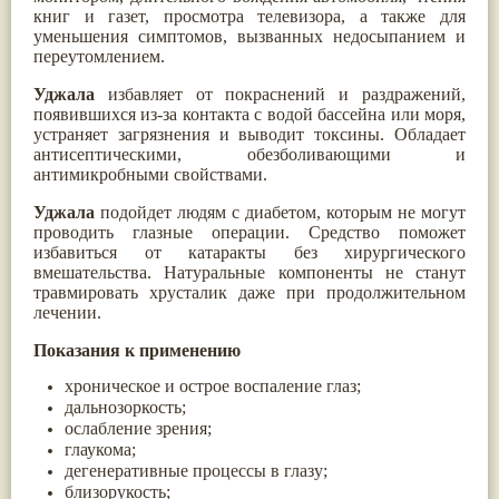
книг и газет, просмотра телевизора, а также для
Паслён черный
(13)
уменьшения симптомов, вызванных недосыпанием и
Ипомея
(12)
переутомлением.
Коричник цейлонский
(12)
Мирра
(12)
Уджала
избавляет от покраснений и раздражений,
Розовая соль
(12)
появившихся из-за контакта с водой бассейна или моря,
Сверция
(12)
устраняет загрязнения и выводит токсины. Обладает
Виноград
(11)
антисептическими, обезболивающими и
Каменная соль
(11)
антимикробными свойствами.
Коровье молоко
(11)
Мукуна жгучая
(11)
Уджала
подойдет людям с диабетом, которым не могут
Ним
(11)
проводить глазные операции. Средство поможет
Патала
(11)
избавиться от катаракты без хирургического
Перец чаба
(11)
вмешательства. Натуральные компоненты не станут
Соссюрея/кушта
(11)
травмировать хрусталик даже при продолжительном
Турпет
(11)
лечении.
Алойное дерево
(10)
Асафетида
(10)
Показания к применению
Пармелия
(10)
Тмин обыкновенный
(10)
хроническое и острое воспаление глаз;
Ашока
(9)
дальнозоркость;
Вишня гималайская
(9)
ослабление зрения;
Данти
(9)
глаукома;
Мурва
(9)
дегенеративные процессы в глазу;
Птерокарпус мешковидный
(9)
близорукость;
Юстиция сосудистая/Васака
(9)