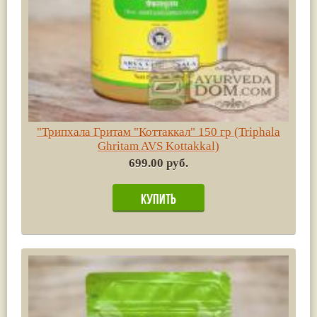
"Трипхала Гритам "Коттаккал" 150 гр (Triphala
Ghritam AVS Kottakkal)
699.00 руб.