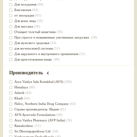
Для похудения
(66)
Благовония
(64)
от лихорадки
(61)
Для кожи лица
(59)
Для массажа
(58)
Очищает толстый кишечник
(58)
При стрессе и повышенных умственных нагрузках
(58)
Для мужского здоровья
(54)
для мочеполовой системы
(51)
Для наружного и внутреннего применения
(51)
Для приготовления пищи
(49)
от инфекций мочеполовой системы
(49)
Для стабилизации деятельности ЦНС
(47)
Производитель
для суставов
(47)
Лечит опухоли и отеки
(46)
Arya Vaidya Sala Kottakkal (AVS)
(286)
Для медитации
(44)
Himalaya
(86)
выводит токсины
(43)
Adarsh
(64)
Для здоровья печени
(41)
Khadi
(64)
Для тела
(39)
Nidсo, Northern India Drug Company
(63)
для очищения крови
(38)
Страна производитель: Индия
(61)
При диабете
(38)
AVN Ayurveda Formulations
(58)
Антиоксидант
(37)
Arya Vaidya Pharmacy (AVP India)
(56)
Для Капха(Кафа) доши
(37)
Ramakrishna
(51)
От паразитов
(37)
Sri Dhootapapeshwar Ltd.
(50)
При расстройстве желудка
(36)
Vaidyaratnam Oushadhasala
(46)