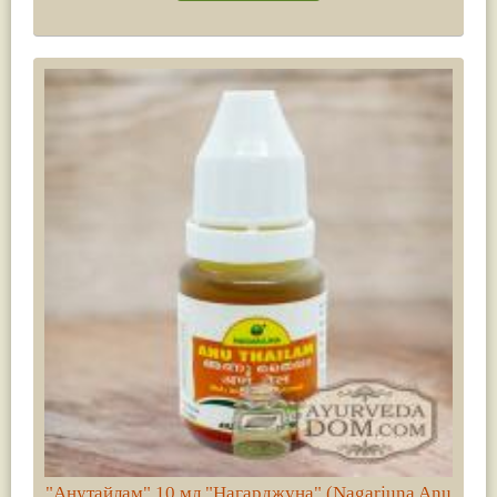
"Анутайлам" 10 мл "Нагарджуна" (Nagarjuna Anu