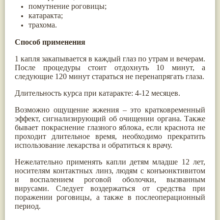
помутнение роговицы;
Жасмин
(8)
катаракта;
Каранджа
(8)
трахома.
Касторовое масло
(8)
Кутаки
(8)
Способ применения
Мята
(8)
Пушкара
(8)
1 капля закапывается в каждый глаз по утрам и вечерам.
more...
После процедуры стоит отдохнуть 10 минут, а
следующие 120 минут стараться не перенапрягать глаза.
Длительность курса при катаракте: 4-12 месяцев.
Возможно ощущение жжения – это кратковременный
эффект, сигнализирующий об очищении органа. Также
бывает покраснение глазного яблока, если краснота не
проходит длительное время, необходимо прекратить
использование лекарства и обратиться к врачу.
Нежелательно применять капли детям младше 12 лет,
носителям контактных линз, людям с конъюнктивитом
и воспалением роговой оболочки, вызванным
вирусами. Следует воздержаться от средства при
поражении роговицы, а также в послеоперационный
период.