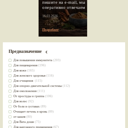
пишите на e-mail, мы
оперативно отвечаем
16.03.2026
Подробнее
Предназначение
Для повышения иммунитета
(203)
Для пищеварения
(196)
Для кожи
(165)
Для женского здоровья
(116)
Для очищения
(115)
Для опорно-двигательной системы
(112)
Для омоложения
(111)
От простуды и гриппа
(106)
Для волос
(92)
От боли в суставах
(89)
Очищает печень и кровь
(89)
от кашля
(80)
Для Вата доши
(75)
Для наружного применения
(67)