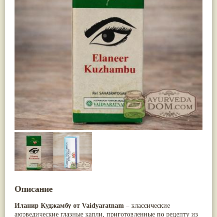
Neeri Aimil
(3)
Ативиша
(20)
Nirdosh
(3)
Шиладжит
(20)
Агастья расаяна
(3)
Арджуна
(19)
Ашта чурна
(3)
Касмарья
(19)
Аштаваргам
(3)
Кориандр
(19)
Брами вати с золотом
(3)
Туласи
(18)
Брахма расаяна
(3)
Барбарис индийский
(17)
Брихатьяди
(3)
Зира
(17)
Видарьяди
(3)
Крапива индийская
(17)
Гуггул
(3)
Патола
(17)
Дханвантарам 101
(3)
Холарена - Кутаджа
(17)
Дханвантарам тайлам
(3)
Шионака
(17)
Кайлаш дживан
(3)
Аджван/Ажгон
(16)
Кальянака гритам
(3)
Акация катеху
(16)
Кримикутхар рас
(3)
Кальций
(16)
Кунжутное масло
(3)
Укроп пахучий
(16)
Кутаджа
(3)
Дашамула
(15)
Кширабала
(3)
Лодхра
(14)
Лив 52
(3)
Моринга
(14)
more...
Перец кубеба
(14)
Сахарный тростник
(14)
Описание
Бхунимба/Андрографис метельчатый
(13)
Гвоздика
(13)
Иланир Куджамбу от Vaidyaratnam
– классические
Кассия трубчатая
(13)
аюрведические глазные капли, приготовленные по рецепту из
Мезуя железная
(13)