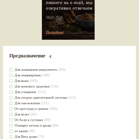
пишите на e-mail, мы
оперативно отвечаем
16.03.2026
Подробнее
Предназначение
Для повышения иммунитета
(203)
Для пищеварения
(196)
Для кожи
(165)
Для женского здоровья
(116)
Для очищения
(115)
Для опорно-двигательной системы
(112)
Для омоложения
(111)
От простуды и гриппа
(106)
Для волос
(92)
От боли в суставах
(89)
Очищает печень и кровь
(89)
от кашля
(80)
Для Вата доши
(75)