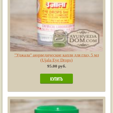
"Уджала" аюрведические капли для глаз, 5 мл
(Ujala Eye Drops)
95.00 руб.