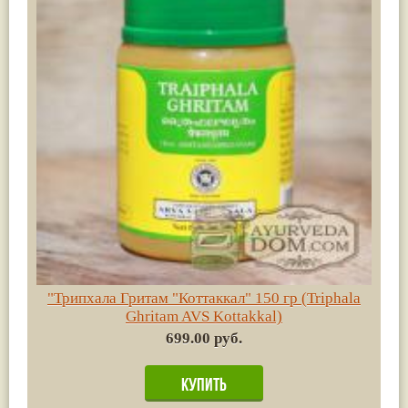
"Трипхала Гритам "Коттаккал" 150 гр (Triphala
Ghritam AVS Kottakkal)
699.00 руб.