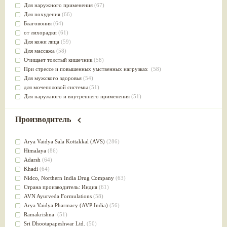
Для наружного применения
(67)
Для похудения
(66)
Благовония
(64)
от лихорадки
(61)
Для кожи лица
(59)
Для массажа
(58)
Очищает толстый кишечник
(58)
При стрессе и повышенных умственных нагрузках
(58)
Для мужского здоровья
(54)
для мочеполовой системы
(51)
Для наружного и внутреннего применения
(51)
Для приготовления пищи
(49)
от инфекций мочеполовой системы
(49)
Производитель
Для стабилизации деятельности ЦНС
(47)
для суставов
(47)
Arya Vaidya Sala Kottakkal (AVS)
(286)
Лечит опухоли и отеки
(46)
Himalaya
(86)
Для медитации
(44)
Adarsh
(64)
выводит токсины
(43)
Khadi
(64)
Для здоровья печени
(41)
Nidсo, Northern India Drug Company
(63)
Для тела
(39)
Страна производитель: Индия
(61)
для очищения крови
(38)
AVN Ayurveda Formulations
(58)
При диабете
(38)
Arya Vaidya Pharmacy (AVP India)
(56)
Антиоксидант
(37)
Ramakrishna
(51)
Для Капха(Кафа) доши
(37)
Sri Dhootapapeshwar Ltd.
(50)
От паразитов
(37)