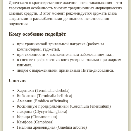
Допускается кратковременное жжение после закапывания – это
характерная особенность многих традиционных аюрведических
глазных средств. В этот момент рекомендуется держать глаза
закрытыми и расслабленными до полного исчезновения
ощущения.
Кому особенно подойдёт
при хронической зрительной нагрузке (работа за
компьютером, гаджеты),
при склонности к воспалительным заболеваниям глаз,
в составе профилактического ухода за глазами при жарком
климате,
людям с выраженными признаками Питта-дисбаланса.
Состав
Харитаки (
Terminalia chebula
)
Бибхитаки (
Terminalia bellirica
)
Амалаки (
Emblica officinalis
)
Косциниум продырявленный (
Coscinium fenestratum
)
Лакрица (
Glycyrrhiza glabra
)
Корица (
Cinnamomum
)
Камфора (
Camphora
)
Гмелина древовидная (
Gmelina arborea
)