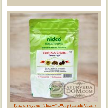
"Трифала чурна" "Нидко" 100 гр (Trifala Сhurna