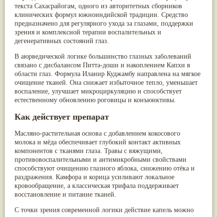
текста
Сахасрайогам
, одного из авторитетных сборников
Мускатный орех
(13)
клинических формул южноиндийской традиции. Средство
Пажитник
(13)
предназначено для регулярного ухода за глазами, поддержки
Паслён черный
(13)
зрения и комплексной терапии воспалительных и
Ипомея
(12)
дегенеративных состояний глаз.
Коричник цейлонский
(12)
Мирра
(12)
В аюрведической логике большинство глазных заболеваний
Розовая соль
(12)
связано с дисбалансом Питта-доши и накоплением Капхи в
Сверция
(12)
области глаз. Формула Иланир Куджамбу направлена на мягкое
Виноград
(11)
очищение тканей. Она снижает избыточное тепло, уменьшает
Каменная соль
(11)
воспаление, улучшает микроциркуляцию и способствует
Коровье молоко
(11)
естественному обновлению роговицы и конъюнктивы.
Мукуна жгучая
(11)
Ним
(11)
Как действует препарат
Патала
(11)
Перец чаба
(11)
Масляно-растительная основа с добавлением кокосового
Соссюрея/кушта
(11)
молока и мёда обеспечивает глубокий контакт активных
Турпет
(11)
компонентов с тканями глаза. Травы с вяжущими,
Алойное дерево
(10)
противовоспалительными и антимикробными свойствами
Асафетида
(10)
способствуют очищению глазного яблока, снижению отёка и
Пармелия
(10)
раздражения. Камфора и корица усиливают локальное
Тмин обыкновенный
(10)
кровообращение, а классическая трифала поддерживает
Ашока
(9)
восстановление и питание тканей.
Вишня гималайская
(9)
Данти
(9)
С точки зрения современной логики действие капель можно
Мурва
(9)