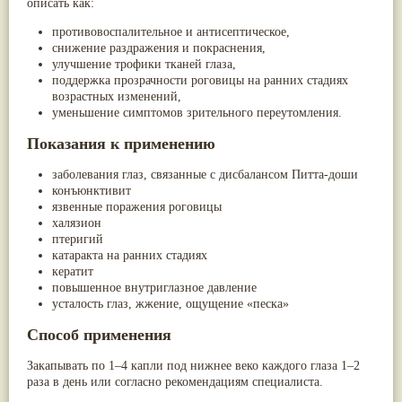
описать как:
Птерокарпус мешковидный
(9)
Юстиция сосудистая/Васака
(9)
противовоспалительное и антисептическое,
Жасмин
(8)
снижение раздражения и покраснения,
Каранджа
(8)
улучшение трофики тканей глаза,
Касторовое масло
(8)
поддержка прозрачности роговицы на ранних стадиях
Кутаки
(8)
возрастных изменений,
Мята
(8)
уменьшение симптомов зрительного переутомления.
Пушкара
(8)
Показания к применению
more...
заболевания глаз, связанные с дисбалансом Питта-доши
конъюнктивит
язвенные поражения роговицы
халязион
птеригий
катаракта на ранних стадиях
кератит
повышенное внутриглазное давление
усталость глаз, жжение, ощущение «песка»
Способ применения
Закапывать по 1–4 капли под нижнее веко каждого глаза 1–2
раза в день или согласно рекомендациям специалиста.