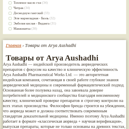
Kudos
(1)
Сахачаради
(5)
Топленое масло гхи
(34)
Swadeshi
(1)
Шанкапушпи
(5)
Читрак
(34)
The Sidhpur Sat-Isabgol Factory
(1)
Dabur Red
(4)
Десмодиум гангский
(33)
Vedika Herbals
(1)
Vyoshadi Vatakam
(4)
Эгле мармеладная - Баэль
(32)
Премиум Групп
(1)
Арагвадха
(4)
Эмбелия кислая - Виданга
(31)
Страна происхождения: Грузия
(1)
Гандхарвахастади
(4)
Манжиштха
(30)
Югведа
(1)
Дашамулакатутраяди
(4)
Сандал белый
(30)
Дханвантарам гулика
(4)
Брихати
(29)
Камдудха рас
(4)
Яштимадху
(28)
Главная
› Товары от Arya Aushadhi
Капикачху (Мукуна)
(4)
Алоэ
(27)
Касторовое масло
(4)
Золотой турмерик
(27)
Товары от Arya Aushadhi
Колакулатхади чурна
(4)
Бала
(26)
Arya Aushadhi — индийский производитель аюрведических
Лакшади
(4)
Джатаманси
(26)
препаратов с фокусом на качество и клиническую эффективность
Моринга (Шигру)
(4)
Патра
(26)
Arya Aushadhi Pharmaceutical Works Ltd. — это авторитетная
Патолади
(4)
Чёрный кардамон
(26)
индийская компания, сочетающая в своей работе глубокие знания
Пунарнава
(4)
Брахми
(23)
аюрведической медицины и современный фармацевтический подход.
Розовая вода
(4)
Валерьяна индийская
(23)
Основанная более полувека назад, она завоевала доверие
Тиктака
(4)
Кокосовое масло
(23)
потребителей и медицинского сообщества благодаря неизменному
Трикату
(4)
Сассапариль
(23)
качеству, клинической проверке препаратов и строгому контролю на
Туласи
(4)
Брингарадж
(22)
всех этапах производства. Философия бренда строится на убеждении,
Харидракхандам
(4)
Клещевина обыкновенная
(21)
что аюрведа может и должна соответствовать современным
Читракади
(4)
Трикату
(21)
стандартам доказательной медицины. Именно поэтому Arya Aushadhi
Шанкха Бхасма
(4)
Шафран
(21)
работает в формате «классическая аюрведа + научная верификация»,
Шатавари гулам
(4)
Ативиша
(20)
выпуская препараты, которые не только основаны на древних текстах,
Neeri Aimil
(3)
Шиладжит
(20)