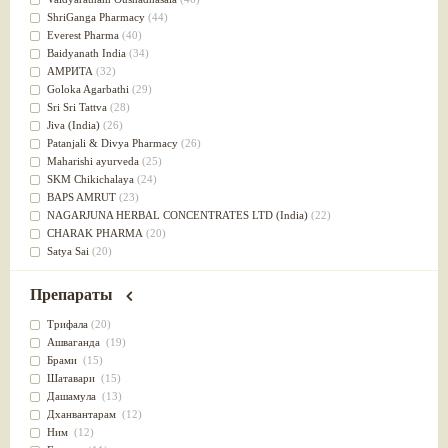
Успокоительное
(36)
ShriGanga Pharmacy
(44)
Для глаз
(34)
Everest Pharma
(40)
от геморроя
(34)
Baidyanath India
(34)
Противовоспалительное
(34)
АМРИТА
(32)
Для Питта доши
(32)
Goloka Agarbathi
(29)
Для сердца
(32)
Sri Sri Tattva
(28)
Для сосудов головного мозга
(32)
Jiva (India)
(26)
Для полости рта
(32)
Patanjali & Divya Pharmacy
(26)
Дефицит железа
(31)
Maharishi ayurveda
(25)
Для лица
(31)
SKM Chikichalaya
(24)
Употребление в пищу
(30)
BAPS AMRUT
(23)
Ароматерапия
(29)
NAGARJUNA HERBAL CONCENTRATES LTD (India)
(22)
Жаропонижающее
(29)
CHARAK PHARMA
(20)
для памяти
(28)
Satya Sai
(20)
для почек
(28)
Vyas
(20)
Обезболивающие
(28)
Bipha
(19)
Препараты
Слабительное
(28)
Kerala Ayurveda
(19)
Афродизиак
(27)
Organic India pvt ltd
(18)
Трифала
(20)
Напитки
(27)
Lalita
(16)
Ашваганда
(19)
Для йоги
(27)
Ashtang Herbals
(15)
Брами
(15)
Для потенции
(26)
Alarsin
(14)
Шатавари
(15)
Для душа
(25)
Vasu Health care
(14)
Дашамула
(13)
для концентрации внимания
(25)
Baraka
(13)
Дханвантарам
(12)
при нарушении эрекции
(25)
Dabur India Ltd
(13)
Ним
(12)
при неврозе
(25)