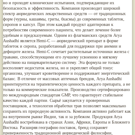
но и проходят клинические испытания, подтверждающие их
Nirdosh
(3)
Арджуна
(19)
безопасность и эффективность. Компания производит широкий
Агастья расаяна
(3)
Касмарья
(19)
спектр аюрведических лекарственных средств — от традиционных
Ашта чурна
(3)
Кориандр
(19)
форм (чурны, кашаямы, гриты, бхасмы) до современных таблеток,
Аштаваргам
(3)
Туласи
(18)
сиропов и капсул. При этом каждый продукт адаптирован к
Брами вати с золотом
(3)
Барбарис индийский
(17)
потребностям современного пациента, что делает лечение более
Брахма расаяна
(3)
Зира
(17)
удобным и предсказуемым. Одним из флагманских средств Arya
Брихатьяди
(3)
Крапива индийская
(17)
Aushadhi является Hemi-C — аюрведический препарат в форме
Видарьяди
(3)
Патола
(17)
таблеток и сиропа, разработанный для поддержки при анемии и
Гуггул
(3)
Холарена - Кутаджа
(17)
дефиците железа. Hemi-C сочетает растительные источники железа с
Дханвантарам 101
(3)
Шионака
(17)
травами, способствующими его лучшему усвоению и мягкому
Дханвантарам тайлам
(3)
Аджван/Ажгон
(16)
действию на пищеварительную систему. Эта формула не только
Кайлаш дживан
(3)
Акация катеху
(16)
восполняет недостаток железа, но и укрепляет общий тонус
Кальянака гритам
(3)
Кальций
(16)
организма, улучшает кроветворение и поддерживает энергетический
Кримикутхар рас
(3)
Укроп пахучий
(16)
баланс. В отличие от массовых аптечных брендов, Arya Aushadhi
Кунжутное масло
(3)
Дашамула
(15)
ориентируется на терапевтическую ценность каждого препарата, а не
Кутаджа
(3)
Лодхра
(14)
только на коммерческие показатели. Производство сертифицировано
Кширабала
(3)
Моринга
(14)
по международным стандартам GMP, что гарантирует стабильное
Лив 52
(3)
Перец кубеба
(14)
more...
качество каждой партии. Сырьё закупается у проверенных
Сахарный тростник
(14)
поставщиков, а технология обработки трав позволяет максимально
Бхунимба/Андрографис метельчатый
(13)
сохранить их природную активность. Компания активно работает как
Гвоздика
(13)
на внутреннем рынке Индии, так и за рубежом. Продукция Arya
Кассия трубчатая
(13)
Aushadhi востребована в странах Азии, Африки, Европы и Ближнего
Мезуя железная
(13)
Востока. Расширяя географию поставок, бренд сохраняет
Мускатный орех
(13)
приверженность традиционной аюрведической философии,
Пажитник
(13)