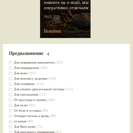
пишите на e-mail, мы
оперативно отвечаем
16.03.2026
Подробнее
Предназначение
Для повышения иммунитета
(203)
Для пищеварения
(196)
Для кожи
(165)
Для женского здоровья
(116)
Для очищения
(115)
Для опорно-двигательной системы
(112)
Для омоложения
(111)
От простуды и гриппа
(106)
Для волос
(92)
От боли в суставах
(89)
Очищает печень и кровь
(89)
от кашля
(80)
Для Вата доши
(75)
Для наружного применения
(67)