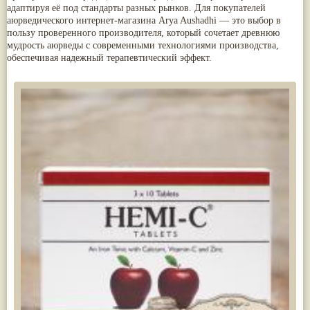
адаптируя её под стандарты разных рынков. Для покупателей
Паслён черный
(13)
аюрведического интернет-магазина Arya Aushadhi — это выбор в
Ипомея
(12)
пользу проверенного производителя, который сочетает древнюю
Коричник цейлонский
(12)
мудрость аюрведы с современными технологиями производства,
Мирра
(12)
обеспечивая надежный терапевтический эффект.
Розовая соль
(12)
Сверция
(12)
Виноград
(11)
Каменная соль
(11)
Коровье молоко
(11)
Мукуна жгучая
(11)
Ним
(11)
Патала
(11)
Перец чаба
(11)
Соссюрея/кушта
(11)
Турпет
(11)
Алойное дерево
(10)
Асафетида
(10)
Пармелия
(10)
Тмин обыкновенный
(10)
Ашока
(9)
Вишня гималайская
(9)
Данти
(9)
Мурва
(9)
Птерокарпус мешковидный
(9)
Юстиция сосудистая/Васака
(9)