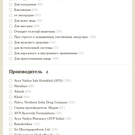
Для похудения
(66)
Благовония
(64)
от лихорадки
(61)
Для кожи лица
(59)
Для массажа
(58)
Очищает толстый кишечник
(58)
При стрессе и повышенных умственных нагрузках
(58)
Для мужского здоровья
(54)
для мочеполовой системы
(51)
Для наружного и внутреннего применения
(51)
Для приготовления пищи
(49)
от инфекций мочеполовой системы
(49)
Для стабилизации деятельности ЦНС
(47)
Производитель
для суставов
(47)
Лечит опухоли и отеки
(46)
Arya Vaidya Sala Kottakkal (AVS)
(286)
Для медитации
(44)
Himalaya
(86)
выводит токсины
(43)
Adarsh
(64)
Для здоровья печени
(41)
Khadi
(64)
Для тела
(39)
Nidсo, Northern India Drug Company
(63)
для очищения крови
(38)
Страна производитель: Индия
(61)
При диабете
(38)
AVN Ayurveda Formulations
(58)
Антиоксидант
(37)
Arya Vaidya Pharmacy (AVP India)
(56)
Для Капха(Кафа) доши
(37)
Ramakrishna
(51)
От паразитов
(37)
Sri Dhootapapeshwar Ltd.
(50)
При расстройстве желудка
(36)
Vaidyaratnam Oushadhasala
(46)