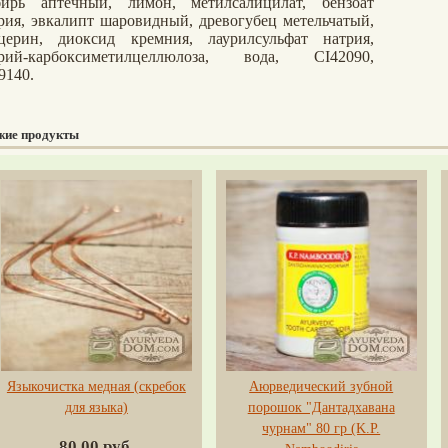
ирь аптечный, лимон, метилсалицилат, бензоат
рия, эвкалипт шаровидный, древогубец метельчатый,
церин, диоксид кремния, лаурилсульфат натрия,
трий-карбоксиметилцеллюлоза, вода, CI42090,
9140.
жие продукты
Языкочистка медная (скребок
Аюрведический зубной
для языка)
порошок "Дантадхавана
чурнам" 80 гр (K.P.
80.00 руб.