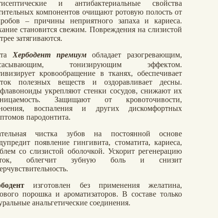
тисептические и антибактериальные свойства
тительных компонентов очищают ротовую полость от
робов – причины неприятного запаха и кариеса.
ание становится свежим. Повреждения на слизистой
трее затягиваются.
ста
Хербодент премиум
обладает разогревающим,
ссасывающим, тонизирующим эффектом.
ивизирует кровообращение в тканях, обеспечивает
иток полезных веществ и оздоравливает десны.
флавоноиды укрепляют стенки сосудов, снижают их
оницаемость. Защищают от кровоточивости,
гноения, воспаления и других дискомфортных
птомов пародонтита.
ательная чистка зубов на постоянной основе
дупредит появление гингивита, стоматита, кариеса,
блем со слизистой оболочкой. Ускорит регенерацию
еток, облегчит зубную боль и снизит
ерчувствительность.
бодент
изготовлен без применения желатина,
ового порошка и ароматизаторов. В составе только
уральные анальгетические соединения.