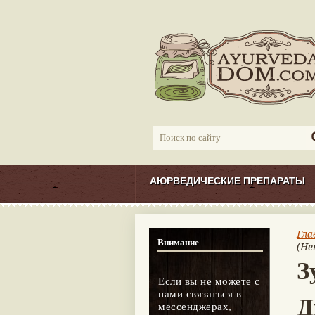
АЮРВЕДИЧЕСКИЕ ПРЕПАРАТЫ
Гла
Внимание
(He
З
Если вы не можете с
нами связаться в
Д
мессенджерах,