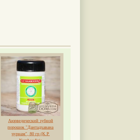
Аюрведический зубной
порошок "Дантадхавана
чурнам", 80 гр (K.P.