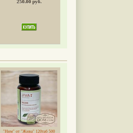
250.00 руб.
"Ним" от "Жива" 120таб 500