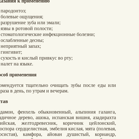
азания к применению
пародонтоз;
болевые ощущения;
разрушение зуба или эмали;
язвы в ротовой полости;
стоматологические инфекционные болезни;
ослабленные десны;
неприятный запах;
гингивит;
сухость и кислый привкус во рту;
налет на языке.
соб применения
омендуется тщательно очищать зубы после еды или
 раза в день, по утрам и вечерам.
тав
дамон, фенхель обыкновенный, альпиния галанга,
здичное дерево, ашока, испанская вишня, азадирахта
ийская, желтодревесник, коричник цейлонский,
оспора сердцелистная, эмбелия кислая, мята (полевая,
осистая), камфора, айован душистый, кориандр,