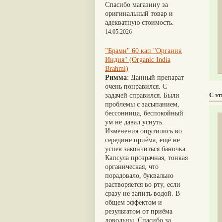
Nirdosh
(3)
Шиладжит
(20)
Спасибо магазину за
Агастья расаяна
(3)
Арджуна
(19)
оригинальный товар и
Ашта чурна
(3)
Касмарья
(19)
адекватную стоимость.
Аштаваргам
(3)
Кориандр
(19)
14.05.2026
Брами вати с золотом
(3)
Туласи
(18)
Брахма расаяна
(3)
Барбарис индийский
(17)
"Брами" 60 кап "Органик
Брихатьяди
(3)
Зира
(17)
Индия" (Organic India
Видарьяди
(3)
Крапива индийская
(17)
Brahmi)
Гуггул
(3)
Патола
(17)
Римма
: Данный препарат
Дханвантарам 101
(3)
Холарена - Кутаджа
(17)
очень понравился. С
Дханвантарам тайлам
(3)
Шионака
(17)
С э
задачей справился. Были
Кайлаш дживан
(3)
Аджван/Ажгон
(16)
проблемы с засыпанием,
Кальянака гритам
(3)
Акация катеху
(16)
бессонница, беспокойный
Кримикутхар рас
(3)
Кальций
(16)
ум не давал уснуть.
Кунжутное масло
(3)
Укроп пахучий
(16)
Изменения ощутились во
Кутаджа
(3)
Дашамула
(15)
середине приёма, ещё не
Кширабала
(3)
Лодхра
(14)
успев закончиться баночка.
Лив 52
(3)
Моринга
(14)
Капсула прозрачная, тонкая
more...
Перец кубеба
(14)
органическая, что
Сахарный тростник
(14)
порадовало, буквально
Бхунимба/Андрографис
растворяется во рту, если
метельчатый
(13)
сразу не запить водой. В
Гвоздика
(13)
общем эффектом и
Кассия трубчатая
(13)
результатом от приёма
Мезуя железная
(13)
довольны. Спасибо за