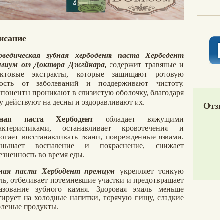
исание
рведическая зубная хербодент паста Хербодент
емиум от
Доктора Джейкара,
содержит травяные и
уктовые экстракты, которые защищают ротовую
лость от заболеваний и поддерживают чистоту.
поненты проникают в слизистую оболочку, благодаря
у действуют на десны и оздоравливают их.
Отз
бная паста Хербодент
обладает вяжущими
рактеристиками, останавливает кровотечения и
огает восстанавливать ткани, поврежденные язвами.
еньшает воспаление и покраснение, снижает
езненность во время еды.
бная паста
Хербодент премиум
укрепляет тонкую
ль, отбеливает потемневшие участки и предотвращает
азование зубного камня. Здоровая эмаль меньше
гирует на холодные напитки, горячую пищу, сладкие
оленые продукты.