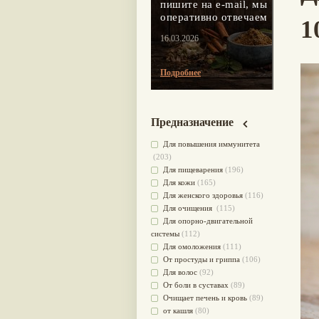
пишите на e-mail, мы
оперативно отвечаем
1
16.03.2026
Подробнее
Предназначение
Для повышения иммунитета
(203)
Для пищеварения
(196)
Для кожи
(165)
Для женского здоровья
(116)
Для очищения
(115)
Для опорно-двигательной
системы
(112)
Для омоложения
(111)
От простуды и гриппа
(106)
Для волос
(92)
От боли в суставах
(89)
Очищает печень и кровь
(89)
от кашля
(80)