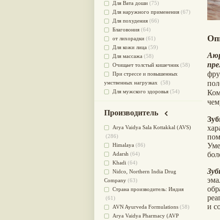
Для Вата доши
(75)
Для наружного применения
(67)
Для похудения
(66)
Благовония
(64)
Оп
от лихорадки
(61)
Для кожи лица
(59)
Аю
Для массажа
(58)
пр
Очищает толстый кишечник
(58)
фр
При стрессе и повышенных
по
умственных нагрузках
(58)
Для мужского здоровья
(54)
Ком
для мочеполовой системы
(51)
чем
Для наружного и внутреннего
Производитель
применения
(51)
Зу
Для приготовления пищи
(49)
ха
Arya Vaidya Sala Kottakkal (AVS)
от инфекций мочеполовой
пом
(286)
системы
(49)
Ум
Himalaya
(86)
Для стабилизации деятельности
бол
Adarsh
(64)
ЦНС
(47)
Khadi
(64)
Зу
для суставов
(47)
Nidсo, Northern India Drug
эма
Лечит опухоли и отеки
(46)
Company
(63)
обр
Для медитации
(44)
Страна производитель: Индия
реа
выводит токсины
(43)
(61)
и с
Для здоровья печени
(41)
AVN Ayurveda Formulations
(58)
Для тела
(39)
Arya Vaidya Pharmacy (AVP