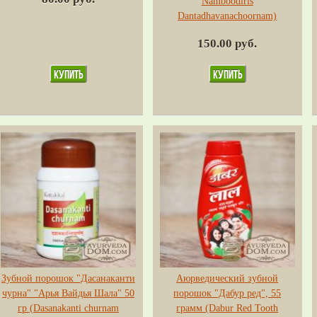
Namboodiris
Dantadhavanachoornam)
150.00 руб.
Зубной порошок "Дасанаканти
Аюрведический зубной
чурна" "Арья Вайдья Шала" 50
порошок "Дабур ред", 55
гр (Dasanakanti churnam
грамм (Dabur Red Tooth