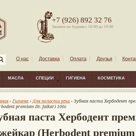
+7 (926) 892 32 76
Звоните по будням с 10:00 до 19:00
О нас
Доставка
Оплата
Друзья
Конта
МАСЛА
СПЕЦИИ
ГИГИЕНА
КОСМЕТИКА
вная
›
Гигиена
›
Для полости рта
› Зубная паста Хербодент пр
rbodent premium Dr. Jaikar) 100г
убная паста Хербодент пре
жейкар (Herbodent premium 