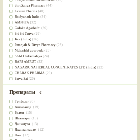
Успокоительное
(36)
ShriGanga Pharmacy
(44)
Для глаз
(34)
Everest Pharma
(40)
от геморроя
(34)
Baidyanath India
(34)
Противовоспалительное
(34)
АМРИТА
(32)
Для Питта доши
(32)
Goloka Agarbathi
(29)
Для сердца
(32)
Sri Sri Tattva
(28)
Для сосудов головного мозга
(32)
Jiva (India)
(26)
Для полости рта
(32)
Patanjali & Divya Pharmacy
(26)
Дефицит железа
(31)
Maharishi ayurveda
(25)
Для лица
(31)
SKM Chikichalaya
(24)
Употребление в пищу
(30)
BAPS AMRUT
(23)
Ароматерапия
(29)
NAGARJUNA HERBAL CONCENTRATES LTD (India)
(22)
Жаропонижающее
(29)
CHARAK PHARMA
(20)
для памяти
(28)
Satya Sai
(20)
для почек
(28)
Vyas
(20)
Обезболивающие
(28)
Bipha
(19)
Препараты
Слабительное
(28)
Kerala Ayurveda
(19)
Афродизиак
(27)
Organic India pvt ltd
(18)
Трифала
(20)
Напитки
(27)
Lalita
(16)
Ашваганда
(19)
Для йоги
(27)
Ashtang Herbals
(15)
Брами
(15)
Для потенции
(26)
Alarsin
(14)
Шатавари
(15)
Для душа
(25)
Vasu Health care
(14)
Дашамула
(13)
для концентрации внимания
(25)
Baraka
(13)
Дханвантарам
(12)
при нарушении эрекции
(25)
Dabur India Ltd
(13)
Ним
(12)
при неврозе
(25)