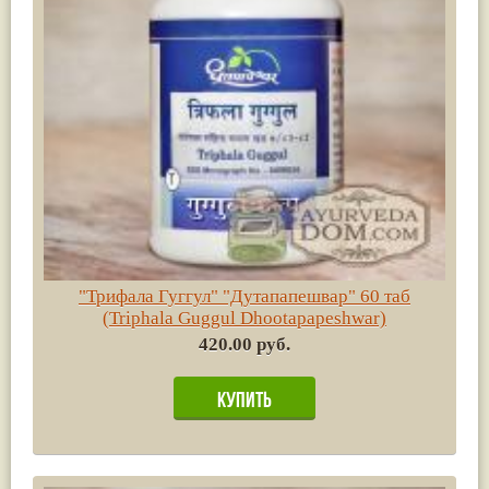
"Трифала Гуггул" "Дутапапешвар" 60 таб
(Triphala Guggul Dhootapapeshwar)
420.00 руб.