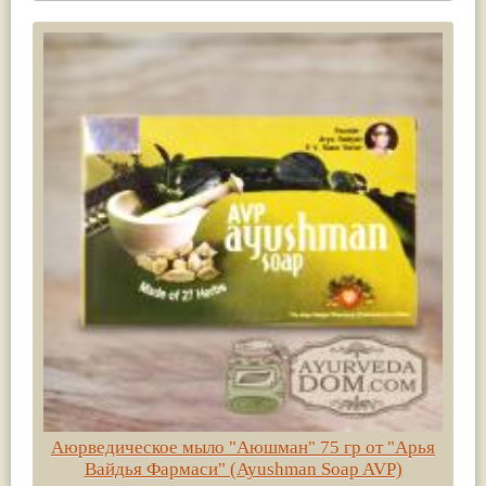
Аюрведическое мыло "Аюшман" 75 гр от "Арья
Вайдья Фармаси" (Ayushman Soap AVP)