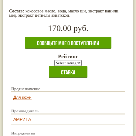
Жасмин
(8)
Каранджа
(8)
Состав:
кокосовое масло, вода, масло ши, экстракт ванили,
мёд, экстракт цетнелы азиатской.
Касторовое масло
(8)
Кутаки
(8)
170.00 руб.
Мята
(8)
Пушкара
(8)
more...
Рейтинг
Предназначение
Для кожи
Производитель
АМРИТА
Ингредиенты