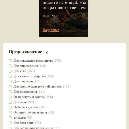
пишите на e-mail, мы
оперативно отвечаем
16.03.2026
Подробнее
Предназначение
Для повышения иммунитета
(203)
Для пищеварения
(196)
Для кожи
(165)
Для женского здоровья
(116)
Для очищения
(115)
Для опорно-двигательной системы
(112)
Для омоложения
(111)
От простуды и гриппа
(106)
Для волос
(92)
От боли в суставах
(89)
Очищает печень и кровь
(89)
от кашля
(80)
Для Вата доши
(75)
Для наружного применения
(67)