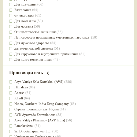
Для похудения
(66)
Благовония
(64)
от лихорадки
(61)
Для кожи лица
(59)
Для массажа
(58)
Очищает толстый кишечник
(58)
При стрессе и повышенных умственных нагрузках
(58)
Для мужского здоровья
(54)
для мочеполовой системы
(51)
Для наружного и внутреннего применения
(51)
Для приготовления пищи
(49)
от инфекций мочеполовой системы
(49)
Для стабилизации деятельности ЦНС
(47)
Производитель
для суставов
(47)
Лечит опухоли и отеки
(46)
Arya Vaidya Sala Kottakkal (AVS)
(286)
Для медитации
(44)
Himalaya
(86)
выводит токсины
(43)
Adarsh
(64)
Для здоровья печени
(41)
Khadi
(64)
Для тела
(39)
Nidсo, Northern India Drug Company
(63)
для очищения крови
(38)
Страна производитель: Индия
(61)
При диабете
(38)
AVN Ayurveda Formulations
(58)
Антиоксидант
(37)
Arya Vaidya Pharmacy (AVP India)
(56)
Для Капха(Кафа) доши
(37)
Ramakrishna
(51)
От паразитов
(37)
Sri Dhootapapeshwar Ltd.
(50)
При расстройстве желудка
(36)
Vaidyaratnam Oushadhasala
(46)