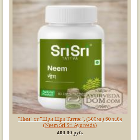
"Ним" от "Шри Шри Таттва", (300мг) 60 табл
(Neem Sri Sri Ayurveda)
400.00 руб.