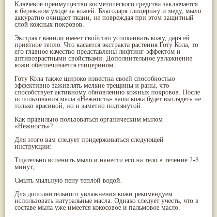
Ключевое преимущество косметического средства заключается
Паслён черный
(13)
в бережном уходе за кожей. Благодаря глицерину и меду, мыло
Ипомея
(12)
аккуратно очищает ткани, не повреждая при этом защитный
слой кожных покровов.
Коричник цейлонский
(12)
Мирра
(12)
Экстракт ванили имеет свойство успокаивать кожу, даря ей
Розовая соль
(12)
приятное тепло. Что касается экстракта растения Готу Кола, то
Сверция
(12)
его главное качество представлены лифтинг-эффектом и
антивозрастными свойствами. Дополнительное увлажнение
Виноград
(11)
кожи обеспечивается глицерином.
Каменная соль
(11)
Коровье молоко
(11)
Готу Кола также широко известна своей способностью
эффективно заживлять мелкие трещины и раны, что
Мукуна жгучая
(11)
способствует активному обновлению кожных покровов. После
Ним
(11)
использования мыла «Нежность» ваша кожа будет выглядеть не
Патала
(11)
только красивой, но и заметно подтянутой.
Перец чаба
(11)
Как правильно пользоваться органическим мылом
Соссюрея/кушта
(11)
«Нежность»?
Турпет
(11)
Алойное дерево
(10)
Для этого вам следует придерживаться следующей
инструкции:
Асафетида
(10)
Пармелия
(10)
Тщательно вспенить мыло и нанести его на тело в течение 2-3
Тмин обыкновенный
(10)
минут;
Ашока
(9)
Смыть мыльную пену теплой водой.
Вишня гималайская
(9)
Данти
(9)
Для дополнительного увлажнения кожи рекомендуем
Мурва
(9)
использовать натуральные масла. Однако следует учесть, что в
составе мыла уже имеется кокосовое и пальмовое масло.
Птерокарпус мешковидный
(9)
Юстиция сосудистая/Васака
(9)