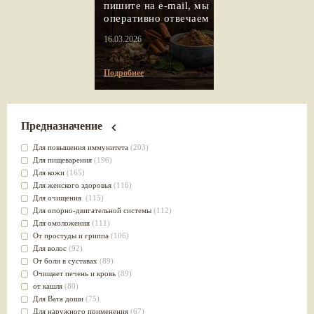
пишите на e-mail, мы
оперативно отвечаем
16.03.2026
Подробнее
Предназначение
Для повышения иммунитета
(203)
Для пищеварения
(196)
Для кожи
(165)
Для женского здоровья
(116)
Для очищения
(115)
Для опорно-двигательной системы
(112)
Для омоложения
(111)
От простуды и гриппа
(106)
Для волос
(92)
От боли в суставах
(89)
Очищает печень и кровь
(89)
от кашля
(80)
Для Вата доши
(75)
Для наружного применения
(67)