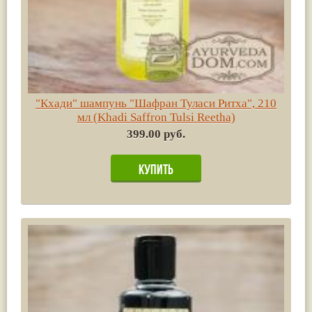
"Кхади" шампунь "Шафран Туласи Ритха", 210
мл (Khadi Saffron Tulsi Reetha)
399.00 руб.