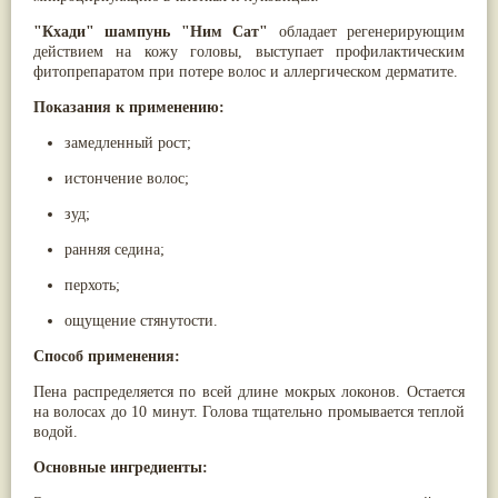
Жасмин
(8)
"Кхади" шампунь "Ним Сат"
обладает регенерирующим
Каранджа
(8)
действием на кожу головы, выступает профилактическим
Касторовое масло
(8)
фитопрепаратом при потере волос и аллергическом дерматите.
Кутаки
(8)
Мята
(8)
Показания к применению:
Пушкара
(8)
more...
замедленный рост;
истончение волос;
зуд;
ранняя седина;
перхоть;
ощущение стянутости.
Способ применения:
Пена распределяется по всей длине мокрых локонов. Остается
на волосах до 10 минут. Голова тщательно промывается теплой
водой.
Основные ингредиенты: