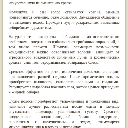
искусственную пигментацию краски.
Паслён черный
(13)
Ипомея
(12)
Фолликула и сам волос становятся крепче, меньше
Коричник цейлонский
(12)
подвергаются сечению, реже ломаются. Замедляется облысение
Мирра
(12)
и выпадение волос. Проходит зуд и раздражение, вызванные
Розовая соль
(12)
себорейным дерматитом.
Сверция
(12)
Виноград
(11)
Натуральные экстракты обладают антисептическими
Каменная соль
(11)
свойствами, оперативно избавляют от грибковых поражений, в
Коровье молоко
(11)
том числе перхоти. Шампунь совмещает возможности
Мукуна жгучая
(11)
кондиционера: нежно обволакивает волоски, защищает от
Ним
(11)
агрессивного воздействия солнечных лучей и косметических
Патала
(11)
средств, смягчает, оздоравливает, возвращает блеск.
Перец чаба
(11)
Соссюрея/кушта
(11)
Средство эффективно против истончения волосков, алопеции,
Турпет
(11)
возникновения ранней седины. После применения локоны
Алойное дерево
(10)
приобретают пышность, становятся ровными и гладкими.
Асафетида
(10)
Регулируется выработка кожного сала, которая ранее приводила
Пармелия
(10)
к жирной себорее.
Тмин обыкновенный
(10)
Сухие волосы приобретают увлажненный и ухоженный вид,
Ашока
(9)
начинают лучше расчесываться после мытья и меньше
Вишня гималайская
(9)
спутываться, шевелюра увеличивают густоту. Средство
Данти
(9)
поддерживает водно-липидный баланс эпидермиса,
Мурва
(9)
справляется с шелушением и зудом, стимулирует
Птерокарпус мешковидный
(9)
микроциркуляцию в клетках и луковицах.
Юстиция сосудистая/Васака
(9)