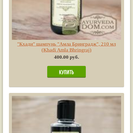
"Кхади" шампунь "Амла Бринградж", 210 мл
(Khadi Amla Bhringraj)
400.00 руб.