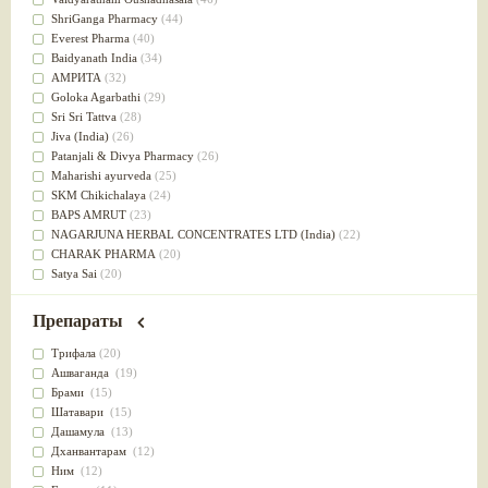
Успокоительное
(36)
ShriGanga Pharmacy
(44)
Для глаз
(34)
Everest Pharma
(40)
от геморроя
(34)
Baidyanath India
(34)
Противовоспалительное
(34)
АМРИТА
(32)
Для Питта доши
(32)
Goloka Agarbathi
(29)
Для сердца
(32)
Sri Sri Tattva
(28)
Для сосудов головного мозга
(32)
Jiva (India)
(26)
Для полости рта
(32)
Patanjali & Divya Pharmacy
(26)
Дефицит железа
(31)
Maharishi ayurveda
(25)
Для лица
(31)
SKM Chikichalaya
(24)
Употребление в пищу
(30)
BAPS AMRUT
(23)
Ароматерапия
(29)
NAGARJUNA HERBAL CONCENTRATES LTD (India)
(22)
Жаропонижающее
(29)
CHARAK PHARMA
(20)
для памяти
(28)
Satya Sai
(20)
для почек
(28)
Vyas
(20)
Обезболивающие
(28)
Bipha
(19)
Препараты
Слабительное
(28)
Kerala Ayurveda
(19)
Афродизиак
(27)
Organic India pvt ltd
(18)
Трифала
(20)
Напитки
(27)
Lalita
(16)
Ашваганда
(19)
Для йоги
(27)
Ashtang Herbals
(15)
Брами
(15)
Для потенции
(26)
Alarsin
(14)
Шатавари
(15)
Для душа
(25)
Vasu Health care
(14)
Дашамула
(13)
для концентрации внимания
(25)
Baraka
(13)
Дханвантарам
(12)
при нарушении эрекции
(25)
Dabur India Ltd
(13)
Ним
(12)
при неврозе
(25)