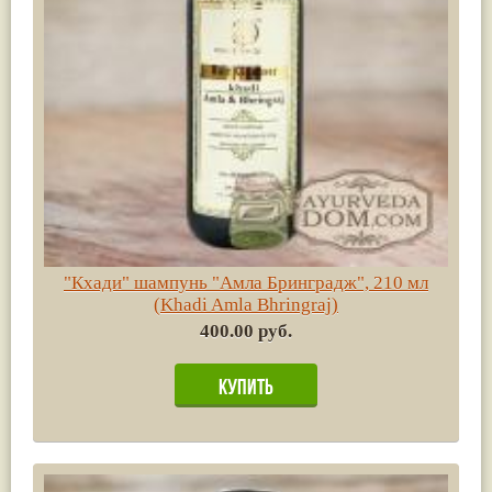
"Кхади" шампунь "Амла Бринградж", 210 мл
(Khadi Amla Bhringraj)
400.00 руб.