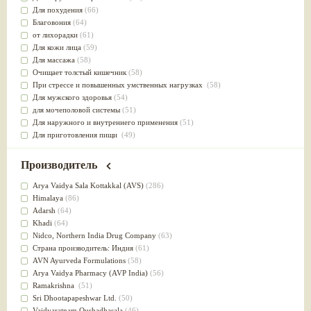
Для похудения
(66)
Благовония
(64)
от лихорадки
(61)
Для кожи лица
(59)
Для массажа
(58)
Очищает толстый кишечник
(58)
При стрессе и повышенных умственных нагрузках
(58)
Для мужского здоровья
(54)
для мочеполовой системы
(51)
Для наружного и внутреннего применения
(51)
Для приготовления пищи
(49)
от инфекций мочеполовой системы
(49)
Для стабилизации деятельности ЦНС
(47)
Производитель
для суставов
(47)
Лечит опухоли и отеки
(46)
Arya Vaidya Sala Kottakkal (AVS)
(286)
Для медитации
(44)
Himalaya
(86)
выводит токсины
(43)
Adarsh
(64)
Для здоровья печени
(41)
Khadi
(64)
Для тела
(39)
Nidсo, Northern India Drug Company
(63)
для очищения крови
(38)
Страна производитель: Индия
(61)
При диабете
(38)
AVN Ayurveda Formulations
(58)
Антиоксидант
(37)
Arya Vaidya Pharmacy (AVP India)
(56)
Для Капха(Кафа) доши
(37)
Ramakrishna
(51)
От паразитов
(37)
Sri Dhootapapeshwar Ltd.
(50)
При расстройстве желудка
(36)
Vaidyaratnam Oushadhasala
(46)