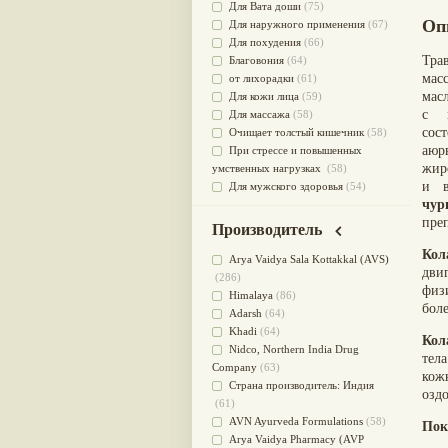
Для Вата доши
(75)
Оп
Для наружного применения
(67)
Для похудения
(66)
Тра
Благовония
(64)
мас
от лихорадки
(61)
мас
Для кожи лица
(59)
с 
Для массажа
(58)
сос
Очищает толстый кишечник
(58)
аюр
При стрессе и повышенных
жир
умственных нагрузках
(58)
и в
Для мужского здоровья
(54)
чур
для мочеполовой системы
(51)
пре
Для наружного и внутреннего
Производитель
применения
(51)
Кол
Для приготовления пищи
(49)
Arya Vaidya Sala Kottakkal (AVS)
дви
от инфекций мочеполовой
(286)
физ
системы
(49)
Himalaya
(86)
боле
Для стабилизации деятельности
Adarsh
(64)
ЦНС
(47)
Khadi
(64)
Кол
для суставов
(47)
Nidсo, Northern India Drug
тел
Лечит опухоли и отеки
(46)
Company
(63)
кож
Для медитации
(44)
Страна производитель: Индия
озд
выводит токсины
(43)
(61)
Для здоровья печени
(41)
AVN Ayurveda Formulations
(58)
Пок
Для тела
(39)
Arya Vaidya Pharmacy (AVP