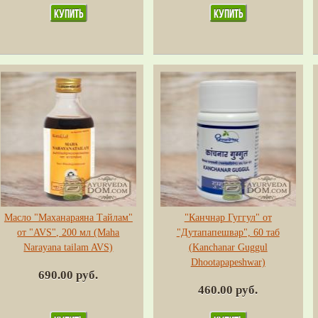
Масло "Маханараяна Тайлам"
"Канчнар Гуггул" от
от "AVS", 200 мл (Maha
"Дутапапешвар", 60 таб
Narayana tailam AVS)
(Kanchanar Guggul
Dhootapapeshwar)
690.00 руб.
460.00 руб.