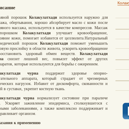
Колак
исание
вяной порошок
Колакулатхади
используется наружно для
сажа, обертывания, хорошо абсорбирует масло с кожи после
ляного массажа, используется в качестве компрессов. Массаж
порошком
Колакулатхади
улучшает кровообращение,
тояние кожи, помогает избавится от целлюлита.Натуральный
ведический порошок
Колакулатхади
поможет уменьшить
овую прослойку в области живота, ускорить кровообращение
осстановить здоровый обмен веществ.
Колакулатхади
на
снизит лишний вес, повысит эффект от других
паратов, которые используются для борьбы с ожирением.
акулатхади чурна
поддержит здоровье опорно-
гательного аппарата, который страдает от чрезмерных
ических нагрузок. Избавит от дискомфорта, скованности и
й в суставах, укрепит костную ткань.
акулатхади чурна
нормализует состояние при параличе
а. Ускоряет заживление эпидермиса, столкнувшегося с
ными заболеваниями, а также комплексно поддерживает и
оравливает организм.
азания к применению