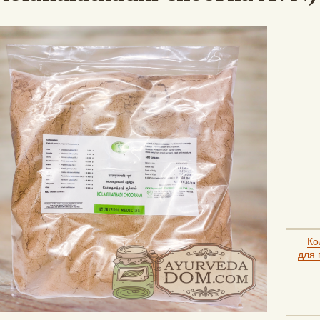
Ко
для 