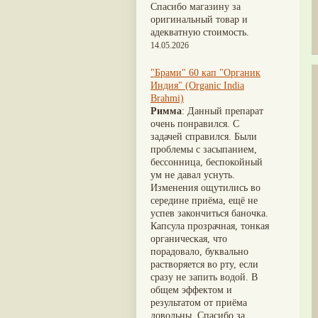
Nirdosh
(3)
Шиладжит
(20)
Спасибо магазину за
Агастья расаяна
(3)
Арджуна
(19)
оригинальный товар и
Ашта чурна
(3)
Касмарья
(19)
адекватную стоимость.
Аштаваргам
(3)
Кориандр
(19)
14.05.2026
Брами вати с золотом
(3)
Туласи
(18)
Брахма расаяна
(3)
Барбарис индийский
(17)
"Брами" 60 кап "Органик
Брихатьяди
(3)
Зира
(17)
Индия" (Organic India
Видарьяди
(3)
Крапива индийская
(17)
Brahmi)
Гуггул
(3)
Патола
(17)
Римма
: Данный препарат
Дханвантарам 101
(3)
Холарена - Кутаджа
(17)
очень понравился. С
Дханвантарам тайлам
(3)
Шионака
(17)
задачей справился. Были
Кайлаш дживан
(3)
Аджван/Ажгон
(16)
проблемы с засыпанием,
Кальянака гритам
(3)
Акация катеху
(16)
бессонница, беспокойный
Кримикутхар рас
(3)
Кальций
(16)
ум не давал уснуть.
Кунжутное масло
(3)
Укроп пахучий
(16)
Изменения ощутились во
Кутаджа
(3)
Дашамула
(15)
середине приёма, ещё не
Кширабала
(3)
Лодхра
(14)
успев закончиться баночка.
Лив 52
(3)
Моринга
(14)
Капсула прозрачная, тонкая
more...
Перец кубеба
(14)
органическая, что
Сахарный тростник
(14)
порадовало, буквально
Бхунимба/Андрографис
растворяется во рту, если
метельчатый
(13)
сразу не запить водой. В
Гвоздика
(13)
общем эффектом и
Кассия трубчатая
(13)
результатом от приёма
Мезуя железная
(13)
довольны. Спасибо за