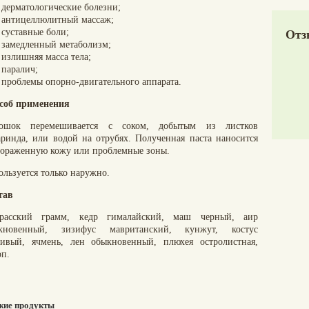
дерматологические болезни;
антицеллюлитный массаж;
суставные боли;
Отз
замедленный метаболизм;
излишняя масса тела;
паралич;
проблемы опорно-двигательного аппарата.
соб применения
ошок перемешивается с соком, добытым из листков
аринда, или водой на отрубях. Полученная паста наносится
пораженную кожу или проблемные зоны.
ользуется только наружно.
тав
расский грамм, кедр гималайский, маш черный, аир
кновенный, зизифус мавританский, кунжут, костус
сивый, ячмень, лен обыкновенный, плюхея остролистная,
оп.
жие продукты