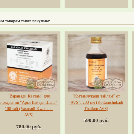
тим товаром также покупают
"Варанади Кватам" для
"Коттамчукади тайлам" от
похудения "Арья Вайдья Шала"
"AVS", 200 мл (Kottamchukadi
100 таб (Varanadi Kwatham
Thailam AVS)
AVS)
590.00 руб.
780.00 руб.