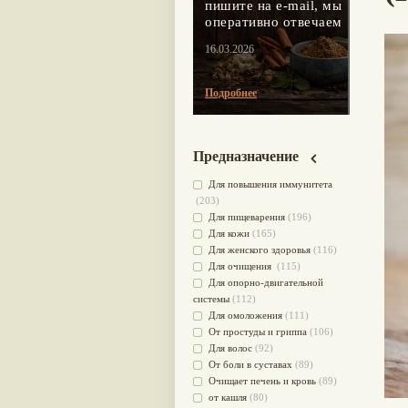
пишите на e-mail, мы
оперативно отвечаем
16.03.2026
Подробнее
Предназначение
Для повышения иммунитета
(203)
Для пищеварения
(196)
Для кожи
(165)
Для женского здоровья
(116)
Для очищения
(115)
Для опорно-двигательной
системы
(112)
Для омоложения
(111)
От простуды и гриппа
(106)
Для волос
(92)
От боли в суставах
(89)
Очищает печень и кровь
(89)
от кашля
(80)