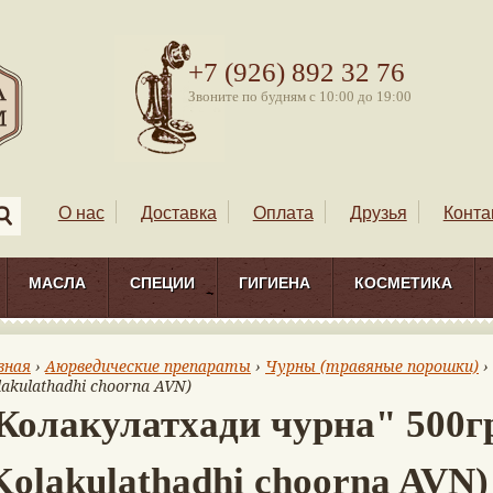
+7 (926) 892 32 76
Звоните по будням с 10:00 до 19:00
О нас
Доставка
Оплата
Друзья
Конта
МАСЛА
СПЕЦИИ
ГИГИЕНА
КОСМЕТИКА
вная
›
Аюрведические препараты
›
Чурны (травяные порошки)
›
lakulathadhi choorna AVN)
Колакулатхади чурна" 500г
Kolakulathadhi choorna AVN)