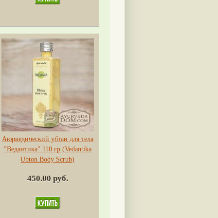
Аюрведический убтан для тела
"Ведантика" 110 гр (Vedantika
Ubton Body Scrub)
450.00 руб.