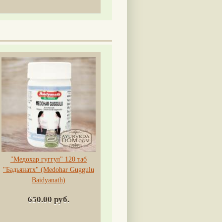
"Медохар гуггул" 120 таб
"Бадьянатх" (Medohar Guggulu
Baidyanath)
650.00 руб.