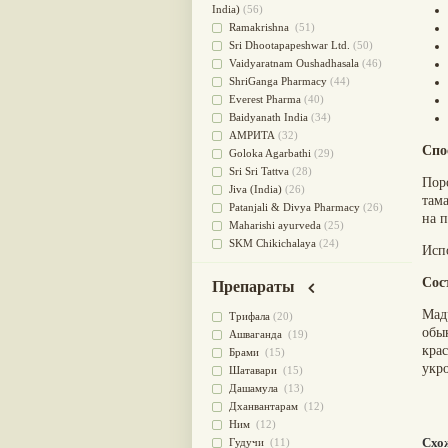
для очищения крови
(38)
India)
(56)
При диабете
(38)
Ramakrishna
(51)
Антиоксидант
(37)
Sri Dhootapapeshwar Ltd.
(50)
Для Капха(Кафа) доши
(37)
Vaidyaratnam Oushadhasala
(46)
От паразитов
(37)
ShriGanga Pharmacy
(44)
При расстройстве желудка
(36)
Everest Pharma
(40)
Успокоительное
(36)
Baidyanath India
(34)
Для глаз
(34)
АМРИТА
(32)
Спо
от геморроя
(34)
Goloka Agarbathi
(29)
Противовоспалительное
(34)
Sri Sri Tattva
(28)
Пор
Для Питта доши
(32)
Jiva (India)
(26)
там
Для сердца
(32)
Patanjali & Divya Pharmacy
(26)
на 
Для сосудов головного мозга
Maharishi ayurveda
(25)
(32)
SKM Chikichalaya
(24)
Исп
Для полости рта
(32)
BAPS AMRUT
(23)
Дефицит железа
(31)
NAGARJUNA HERBAL
Сос
Препараты
Для лица
(31)
CONCENTRATES LTD (India)
(22)
Мад
Употребление в пищу
(30)
CHARAK PHARMA
(20)
Трифала
(20)
обы
Ароматерапия
(29)
Satya Sai
(20)
Ашваганда
(19)
кра
Жаропонижающее
(29)
Vyas
(20)
Брами
(15)
укр
для памяти
(28)
Bipha
(19)
Шатавари
(15)
для почек
(28)
Kerala Ayurveda
(19)
Дашамула
(13)
Обезболивающие
(28)
Organic India pvt ltd
(18)
Дханвантарам
(12)
Слабительное
(28)
Lalita
(16)
Ним
(12)
Афродизиак
(27)
Ashtang Herbals
(15)
Схо
Гудучи
(11)