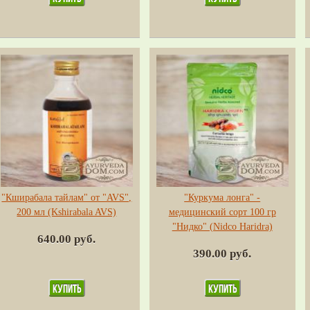
"Кширабала тайлам" от "AVS",
"Куркума лонга" -
200 мл (Kshirabala AVS)
медицинский сорт 100 гр
"Нидко" (Nidco Haridra)
640.00 руб.
390.00 руб.