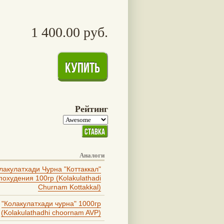
1 400.00 руб.
Рейтинг
Аналоги
лакулатхади Чурна "Коттаккал"
похудения 100гр (Kolakulathadi
Churnam Kottakkal)
"Колакулатхади чурна" 1000гр
(Kolakulathadhi choornam AVP)