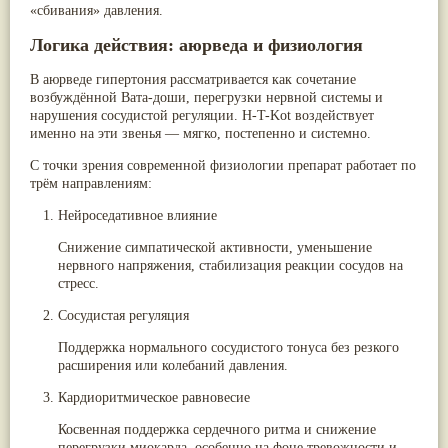
«сбивания» давления.
Паслён черный
(13)
Ипомея
(12)
Логика действия: аюрведа и физиология
Коричник цейлонский
(12)
Мирра
(12)
В аюрведе гипертония рассматривается как сочетание
Розовая соль
(12)
возбуждённой Вата-доши
, перегрузки нервной системы и
Сверция
(12)
нарушения сосудистой регуляции. H-T-Kot воздействует
Виноград
(11)
именно на эти звенья — мягко, постепенно и системно.
Каменная соль
(11)
Коровье молоко
(11)
С точки зрения современной физиологии препарат работает по
Мукуна жгучая
(11)
трём направлениям:
Ним
(11)
Патала
(11)
Нейроседативное влияние
Перец чаба
(11)
Снижение симпатической активности, уменьшение
Соссюрея/кушта
(11)
нервного напряжения, стабилизация реакции сосудов на
Турпет
(11)
стресс.
Алойное дерево
(10)
Асафетида
(10)
Сосудистая регуляция
Пармелия
(10)
Тмин обыкновенный
(10)
Поддержка нормального сосудистого тонуса без резкого
Ашока
(9)
расширения или колебаний давления.
Вишня гималайская
(9)
Данти
(9)
Кардиоритмическое равновесие
Мурва
(9)
Птерокарпус мешковидный
(9)
Косвенная поддержка сердечного ритма и снижение
Юстиция сосудистая/Васака
(9)
перегрузки миокарда, особенно на фоне тревожности и