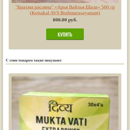
"Брахма расаяна" «Арья Вайдья Шала» 500 гр
(Kottakal AVS Brahmarasayanam)
800.00 руб.
С этим товаром также покупают