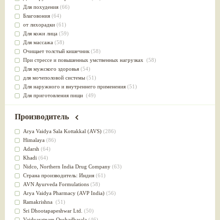
Для похудения
(66)
Благовония
(64)
от лихорадки
(61)
Для кожи лица
(59)
Для массажа
(58)
Очищает толстый кишечник
(58)
При стрессе и повышенных умственных нагрузках
(58)
Для мужского здоровья
(54)
для мочеполовой системы
(51)
Для наружного и внутреннего применения
(51)
Для приготовления пищи
(49)
от инфекций мочеполовой системы
(49)
Для стабилизации деятельности ЦНС
(47)
Производитель
для суставов
(47)
Лечит опухоли и отеки
(46)
Arya Vaidya Sala Kottakkal (AVS)
(286)
Для медитации
(44)
Himalaya
(86)
выводит токсины
(43)
Adarsh
(64)
Для здоровья печени
(41)
Khadi
(64)
Для тела
(39)
Nidсo, Northern India Drug Company
(63)
для очищения крови
(38)
Страна производитель: Индия
(61)
При диабете
(38)
AVN Ayurveda Formulations
(58)
Антиоксидант
(37)
Arya Vaidya Pharmacy (AVP India)
(56)
Для Капха(Кафа) доши
(37)
Ramakrishna
(51)
От паразитов
(37)
Sri Dhootapapeshwar Ltd.
(50)
При расстройстве желудка
(36)
Vaidyaratnam Oushadhasala
(46)