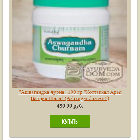
"Ашвагандха чурна" 100 гр "Коттаккал Арья
Вайдья Шала" (Ashvagandha AVS)
490.00 руб.