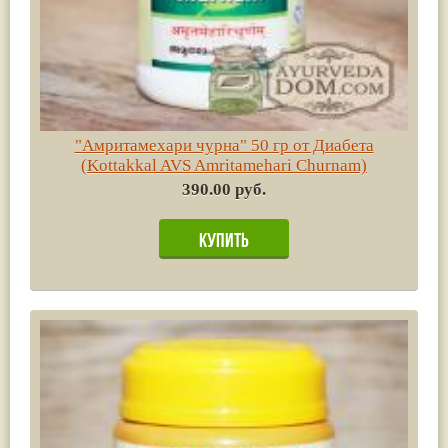
"Амритамехари чурна" 50 гр от Диабета
(Kottakkal AVS Amritamehari Churnam)
390.00 руб.