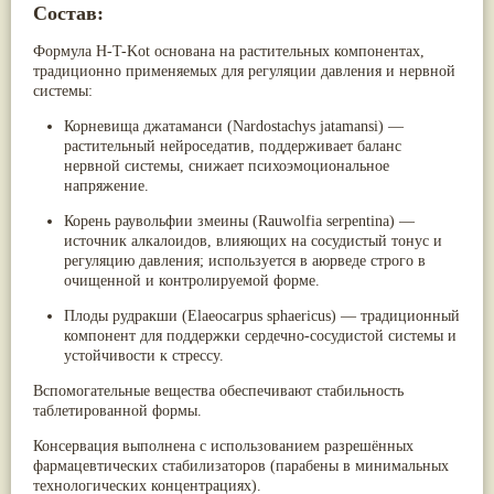
Состав:
Формула H-T-Kot основана на растительных компонентах,
традиционно применяемых для регуляции давления и нервной
системы:
Корневища джатаманси (Nardostachys jatamansi)
—
растительный нейроседатив, поддерживает баланс
нервной системы, снижает психоэмоциональное
напряжение.
Корень раувольфии змеины (Rauwolfia serpentina)
—
источник алкалоидов, влияющих на сосудистый тонус и
регуляцию давления; используется в аюрведе строго в
очищенной и контролируемой форме.
Плоды рудракши (Elaeocarpus sphaericus)
— традиционный
компонент для поддержки сердечно-сосудистой системы и
устойчивости к стрессу.
Вспомогательные вещества обеспечивают стабильность
таблетированной формы.
Консервация выполнена с использованием разрешённых
фармацевтических стабилизаторов (парабены в минимальных
технологических концентрациях).