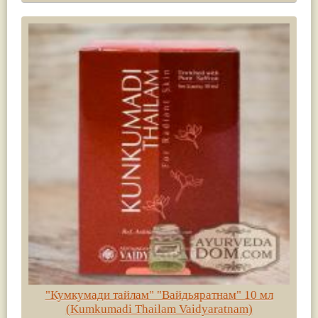
"Кумкумади тайлам" "Вайдьяратнам" 10 мл
(Kumkumadi Thailam Vaidyaratnam)