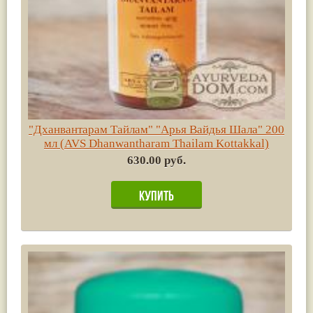
"Дханвантарам Тайлам" "Арья Вайдья Шала" 200
мл (AVS Dhanwantharam Thailam Kottakkal)
630.00 руб.