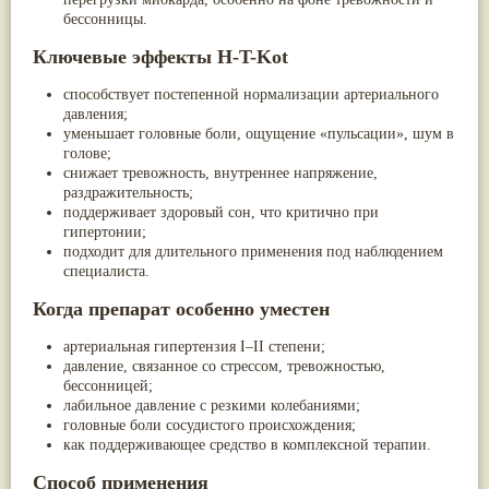
Жасмин
(8)
бессонницы.
Каранджа
(8)
Ключевые эффекты H-T-Kot
Касторовое масло
(8)
Кутаки
(8)
способствует постепенной нормализации артериального
Мята
(8)
давления;
Пушкара
(8)
more...
уменьшает головные боли, ощущение «пульсации», шум в
голове;
снижает тревожность, внутреннее напряжение,
раздражительность;
поддерживает здоровый сон, что критично при
гипертонии;
подходит для
длительного применения под наблюдением
специалиста
.
Когда препарат особенно уместен
артериальная гипертензия I–II степени;
давление, связанное со стрессом, тревожностью,
бессонницей;
лабильное давление с резкими колебаниями;
головные боли сосудистого происхождения;
как поддерживающее средство в комплексной терапии.
Способ применения