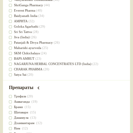
Успокоительное
(36)
ShriGanga Pharmacy
(44)
Для глаз
(34)
Everest Pharma
(40)
от геморроя
(34)
Baidyanath India
(34)
Противовоспалительное
(34)
АМРИТА
(32)
Для Питта доши
(32)
Goloka Agarbathi
(29)
Для сердца
(32)
Sri Sri Tattva
(28)
Для сосудов головного мозга
(32)
Jiva (India)
(26)
Для полости рта
(32)
Patanjali & Divya Pharmacy
(26)
Дефицит железа
(31)
Maharishi ayurveda
(25)
Для лица
(31)
SKM Chikichalaya
(24)
Употребление в пищу
(30)
BAPS AMRUT
(23)
Ароматерапия
(29)
NAGARJUNA HERBAL CONCENTRATES LTD (India)
(22)
Жаропонижающее
(29)
CHARAK PHARMA
(20)
для памяти
(28)
Satya Sai
(20)
для почек
(28)
Vyas
(20)
Обезболивающие
(28)
Bipha
(19)
Препараты
Слабительное
(28)
Kerala Ayurveda
(19)
Афродизиак
(27)
Organic India pvt ltd
(18)
Трифала
(20)
Напитки
(27)
Lalita
(16)
Ашваганда
(19)
Для йоги
(27)
Ashtang Herbals
(15)
Брами
(15)
Для потенции
(26)
Alarsin
(14)
Шатавари
(15)
Для душа
(25)
Vasu Health care
(14)
Дашамула
(13)
для концентрации внимания
(25)
Baraka
(13)
Дханвантарам
(12)
при нарушении эрекции
(25)
Dabur India Ltd
(13)
Ним
(12)
при неврозе
(25)