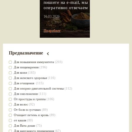
пишите на e-mail, мы
оперативно отвечаем
16.03.2026
Подробнее
Предназначение
Для повышения иммунитета
(203)
Для пищеварения
(196)
Для кожи
(165)
Для женского здоровья
(116)
Для очищения
(115)
Для опорно-двигательной системы
(112)
Для омоложения
(111)
От простуды и гриппа
(106)
Для волос
(92)
От боли в суставах
(89)
Очищает печень и кровь
(89)
от кашля
(80)
Для Вата доши
(75)
Для наружного применения
(67)