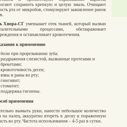
огают сохранить крепкую и целую эмаль. Очищают
ость рта от микробов, стимулируют заживление ранок
в.
ль
Хиора-СГ
уменьшает отек тканей, который вызван
спалительными процессами, обеззараживает
реждения и останавливает кровотечения.
азания к применению
боли при прорезывании зуба;
раздражения слизистой, вызванные протезами и
брекетами;
кровоточивость десен;
язвы и раны во рту;
гингивит;
стоматит;
поддержка гигиены.
соб применения
тельно вымыть руки, нанести небольшое количество
я на палец, аккуратно втереть в десну и пораженную
асть во рту. Частота использования – 4-5 раз в сутки.