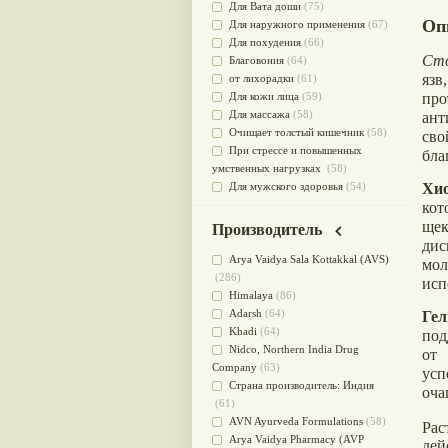
Для Вата доши
(75)
Оп
Для наружного применения
(67)
Для похудения
(66)
Сто
Благовония
(64)
яз
от лихорадки
(61)
Для кожи лица
(59)
про
Для массажа
(58)
ан
Очищает толстый кишечник
(58)
сво
При стрессе и повышенных
бла
умственных нагрузках
(58)
Для мужского здоровья
(54)
Хио
для мочеполовой системы
(51)
кот
Для наружного и внутреннего
ще
Производитель
применения
(51)
ди
Для приготовления пищи
(49)
Arya Vaidya Sala Kottakkal (AVS)
мол
от инфекций мочеполовой
(286)
исп
системы
(49)
Himalaya
(86)
Для стабилизации деятельности
Adarsh
(64)
Ге
ЦНС
(47)
Khadi
(64)
под
для суставов
(47)
Nidсo, Northern India Drug
от
Лечит опухоли и отеки
(46)
Company
(63)
усп
Для медитации
(44)
Страна производитель: Индия
оча
выводит токсины
(43)
(61)
Для здоровья печени
(41)
AVN Ayurveda Formulations
(58)
Рас
Для тела
(39)
Arya Vaidya Pharmacy (AVP
де