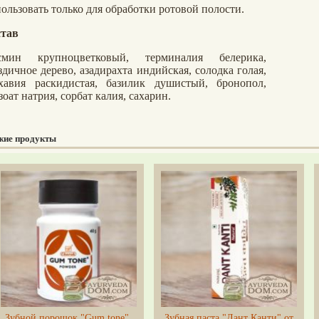
ользовать только для обработки ротовой полости.
тав
смин крупноцветковый, терминалия белерика,
здичное дерево, азадирахта индийская, солодка голая,
хавия раскидистая, базилик душистый, бронопол,
зоат натрия, сорбат калия, сахарин.
жие продукты
Зубной порошок "Gum tone",
Зубная паста "Дант Канти" от