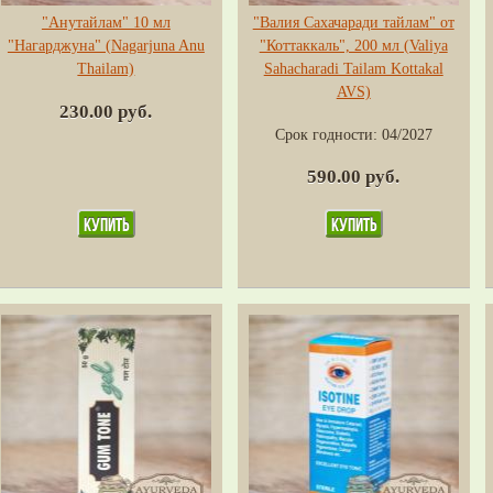
"Анутайлам" 10 мл
"Валия Сахачаради тайлам" от
"Нагарджуна" (Nagarjuna Anu
"Коттаккаль", 200 мл (Valiya
Thailam)
Sahacharadi Tailam Kottakal
AVS)
230.00 руб.
Срок годности:
04/2027
590.00 руб.