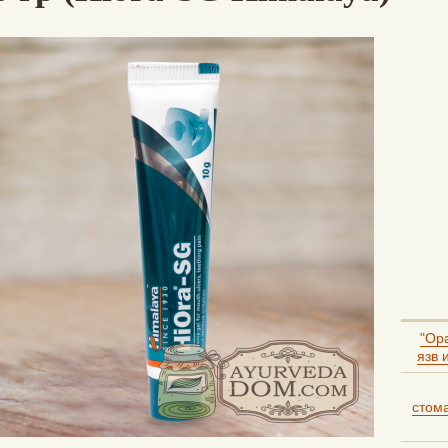
"Ора
язв 
стома