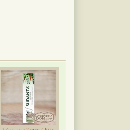
Зубная паста "Суданта" 100гр