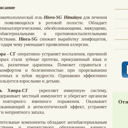
исание
матологический гель
Hiora-SG Himalaya
для лечения
в, появляющихся в ротовой полости. Обладает
тивоаллергическими, обезболивающими, вяжущими,
тибактериальными и противовоспалительными
йствами.
Hiora-SG
снижает выработку лимфоцитов,
годаря чему уменьшает проявления аллергии.
ра - СГ
оперативно устраняет воспаления, причиной
орых стали зубные протезы, прикушенный язык и
ки, различные царапины. Поможет справиться с
скомфортом и болезненностью при прорезывании
очных и зубов мудрости. Одинаково эффективно
ользуется взрослыми и детьми.
ль
Хиора-СГ
укрепляет иммунную систему,
держивает местный иммунитет и уберегает организм
Отз
 повторного язвенного поражения. Оказывает
окаивающий и антисептический эффект, устраняет
ги неприятного запаха.
тительные компоненты обладают антибактериальным
йствием и препятствуют образованию кариеса,