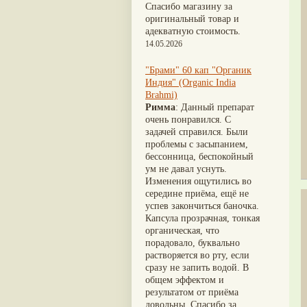
Nirdosh
(3)
Шиладжит
(20)
Спасибо магазину за
Агастья расаяна
(3)
Арджуна
(19)
оригинальный товар и
Ашта чурна
(3)
Касмарья
(19)
адекватную стоимость.
Аштаваргам
(3)
Кориандр
(19)
14.05.2026
Брами вати с золотом
(3)
Туласи
(18)
Брахма расаяна
(3)
Барбарис индийский
(17)
"Брами" 60 кап "Органик
Брихатьяди
(3)
Зира
(17)
Индия" (Organic India
Видарьяди
(3)
Крапива индийская
(17)
Brahmi)
Гуггул
(3)
Патола
(17)
Римма
: Данный препарат
Дханвантарам 101
(3)
Холарена - Кутаджа
(17)
очень понравился. С
Дханвантарам тайлам
(3)
Шионака
(17)
задачей справился. Были
Кайлаш дживан
(3)
Аджван/Ажгон
(16)
проблемы с засыпанием,
Кальянака гритам
(3)
Акация катеху
(16)
бессонница, беспокойный
Кримикутхар рас
(3)
Кальций
(16)
ум не давал уснуть.
Кунжутное масло
(3)
Укроп пахучий
(16)
Изменения ощутились во
Кутаджа
(3)
Дашамула
(15)
середине приёма, ещё не
Кширабала
(3)
Лодхра
(14)
успев закончиться баночка.
Лив 52
(3)
Моринга
(14)
Капсула прозрачная, тонкая
more...
Перец кубеба
(14)
органическая, что
Сахарный тростник
(14)
порадовало, буквально
Бхунимба/Андрографис
растворяется во рту, если
метельчатый
(13)
сразу не запить водой. В
Гвоздика
(13)
общем эффектом и
Кассия трубчатая
(13)
результатом от приёма
Мезуя железная
(13)
довольны. Спасибо за