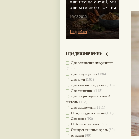
пишите на e-mail, мы
оперативно отвечаем
16.03.2026
Подробнее
Предназначение
Для повышения иммунитета
(203)
Для пищеварения
(196)
Для кожи
(165)
Для женского здоровья
(116)
Для очищения
(115)
Для опорно-двигательной
системы
(112)
Для омоложения
(111)
От простуды и гриппа
(106)
Для волос
(92)
От боли в суставах
(89)
Очищает печень и кровь
(89)
от кашля
(80)