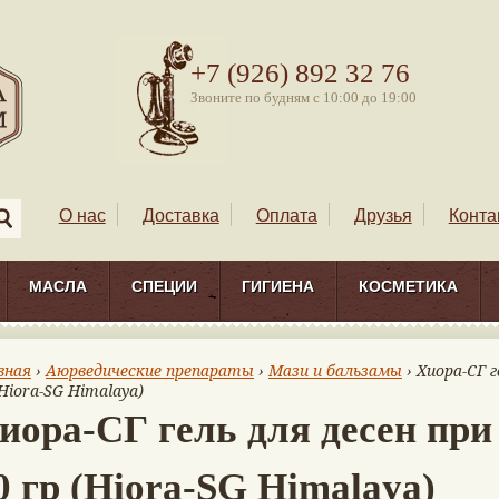
+7 (926) 892 32 76
Звоните по будням с 10:00 до 19:00
О нас
Доставка
Оплата
Друзья
Конта
МАСЛА
СПЕЦИИ
ГИГИЕНА
КОСМЕТИКА
вная
›
Аюрведические препараты
›
Мази и бальзамы
› Хиора-СГ г
(Hiora-SG Himalaya)
иора-СГ гель для десен при
0 гр (Hiora-SG Himalaya)