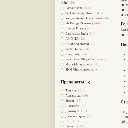
для очищения крови
(38)
India)
(56)
пом
При диабете
(38)
Ramakrishna
(51)
пол
Антиоксидант
(37)
Sri Dhootapapeshwar Ltd.
(50)
и яз
Для Капха(Кафа) доши
(37)
Vaidyaratnam Oushadhasala
(46)
От паразитов
(37)
ShriGanga Pharmacy
(44)
Ге
При расстройстве желудка
(36)
Everest Pharma
(40)
во
Успокоительное
(36)
Baidyanath India
(34)
пов
Для глаз
(34)
АМРИТА
(32)
от геморроя
(34)
Goloka Agarbathi
(29)
Пок
Противовоспалительное
(34)
Sri Sri Tattva
(28)
Для Питта доши
(32)
Jiva (India)
(26)
Для сердца
(32)
Patanjali & Divya Pharmacy
(26)
Для сосудов головного мозга
Maharishi ayurveda
(25)
(32)
SKM Chikichalaya
(24)
Для полости рта
(32)
BAPS AMRUT
(23)
Дефицит железа
(31)
NAGARJUNA HERBAL
Препараты
Для лица
(31)
CONCENTRATES LTD (India)
(22)
Употребление в пищу
(30)
CHARAK PHARMA
(20)
Трифала
(20)
Ароматерапия
(29)
Satya Sai
(20)
Ашваганда
(19)
Жаропонижающее
(29)
Vyas
(20)
Брами
(15)
Спо
для памяти
(28)
Bipha
(19)
Шатавари
(15)
для почек
(28)
Kerala Ayurveda
(19)
Тща
Дашамула
(13)
Обезболивающие
(28)
Organic India pvt ltd
(18)
гел
Дханвантарам
(12)
Слабительное
(28)
Lalita
(16)
обл
Ним
(12)
Афродизиак
(27)
Ashtang Herbals
(15)
Гудучи
(11)