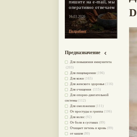
пишите на e-mail, мы
оперативно отвечаем
D
16.03.2026
Подробнее
Предназначение
Для повышения иммунитета
(203)
Для пищеварения
(196)
Для кожи
(165)
Для женского здоровья
(116)
Для очищения
(115)
Для опорно-двигательной
системы
(112)
Для омоложения
(111)
От простуды и гриппа
(106)
Для волос
(92)
От боли в суставах
(89)
Очищает печень и кровь
(89)
от кашля
(80)