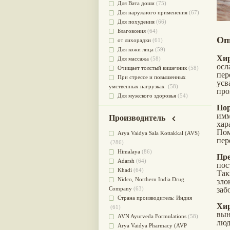
Для Вата доши
(75)
Для наружного применения
(67)
Для похудения
(66)
Благовония
(64)
Оп
от лихорадки
(61)
Для кожи лица
(59)
Хи
Для массажа
(58)
ос
Очищает толстый кишечник
(58)
пер
При стрессе и повышенных
усв
умственных нагрузках
(58)
про
Для мужского здоровья
(54)
для мочеполовой системы
(51)
По
Для наружного и внутреннего
им
Производитель
хар
применения
(51)
Пом
Для приготовления пищи
(49)
Arya Vaidya Sala Kottakkal (AVS)
пер
от инфекций мочеполовой
(286)
системы
(49)
Himalaya
(86)
Пр
Для стабилизации деятельности
Adarsh
(64)
по
ЦНС
(47)
Khadi
(64)
Так
для суставов
(47)
Nidсo, Northern India Drug
зл
Лечит опухоли и отеки
(46)
Company
(63)
заб
Для медитации
(44)
Страна производитель: Индия
Хи
выводит токсины
(43)
(61)
вын
Для здоровья печени
(41)
AVN Ayurveda Formulations
(58)
люд
Для тела
(39)
Arya Vaidya Pharmacy (AVP