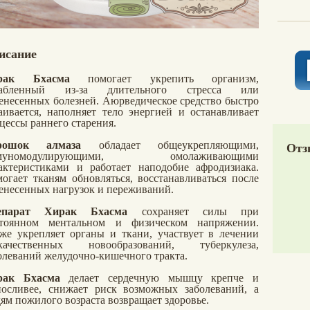
исание
рак Бхасма
помогает укрепить организм,
лабленный из-за длительного стресса или
енесенных болезней. Аюрведическое средство быстро
аивается, наполняет тело энергией и останавливает
цессы раннего старения.
рошок алмаза
обладает общеукрепляющими,
Отз
муномодулирующими, омолаживающими
актеристиками и работает наподобие афродизиака.
огает тканям обновляться, восстанавливаться после
енесенных нагрузок и переживаний.
епарат
Хирак Бхасма
сохраняет силы при
стоянном ментальном и физическом напряжении.
же укрепляет органы и ткани, участвует в лечении
окачественных новообразований, туберкулеза,
олеваний желудочно-кишечного тракта.
рак Бхасма
делает сердечную мышцу крепче и
осливее, снижает риск возможных заболеваний, а
ям пожилого возраста возвращает здоровье.