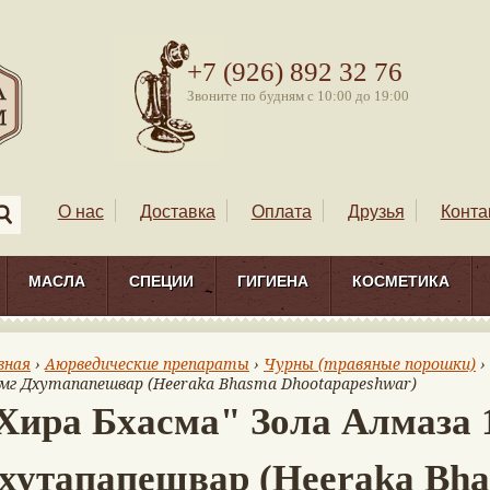
+7 (926) 892 32 76
Звоните по будням с 10:00 до 19:00
О нас
Доставка
Оплата
Друзья
Конта
МАСЛА
СПЕЦИИ
ГИГИЕНА
КОСМЕТИКА
вная
›
Аюрведические препараты
›
Чурны (травяные порошки)
›
мг Дхутапапешвар (Heeraka Bhasma Dhootapapeshwar)
Хира Бхасма" Зола Алмаза 
хутапапешвар (Heeraka Bh