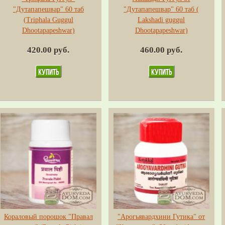
"Дутапапешвар" 60 таб
"Дутапапешвар" 60 таб (
(Triphala Guggul
Lakshadi guggul
Dhootapapeshwar)
Dhootapapeshwar)
420.00 руб.
460.00 руб.
Кораловый порошок "Правал
"Арогьявардхини Гутика" от