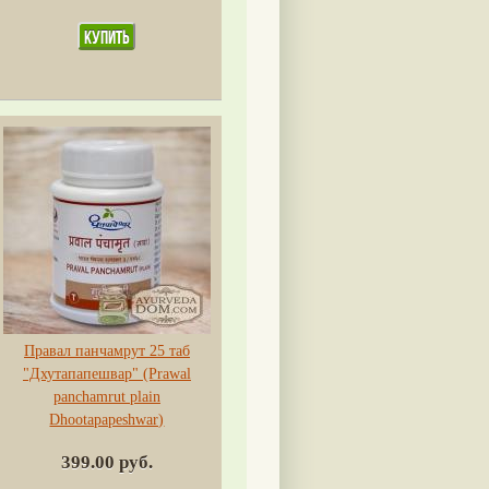
Правал панчамрут 25 таб
"Дхутапапешвар" (Prawal
panchamrut plain
Dhootapapeshwar)
399.00 руб.