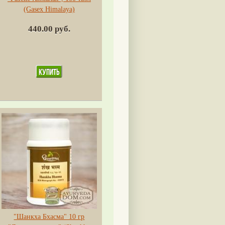
(Gasex Himalaya)
440.00 руб.
"Шанкха Бхасма" 10 гр