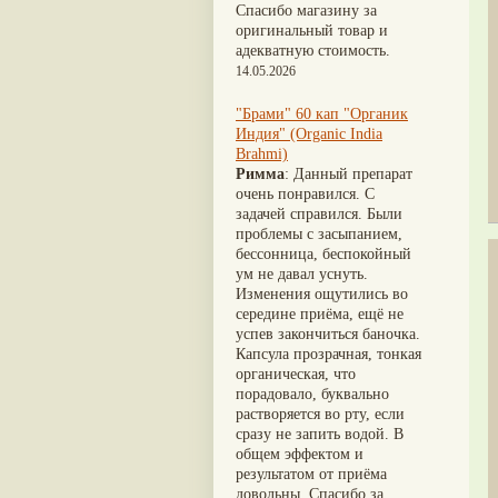
Nirdosh
(3)
Шиладжит
(20)
Спасибо магазину за
Агастья расаяна
(3)
Арджуна
(19)
оригинальный товар и
Ашта чурна
(3)
Касмарья
(19)
адекватную стоимость.
Аштаваргам
(3)
Кориандр
(19)
14.05.2026
Брами вати с золотом
(3)
Туласи
(18)
Брахма расаяна
(3)
Барбарис индийский
(17)
"Брами" 60 кап "Органик
Брихатьяди
(3)
Зира
(17)
Индия" (Organic India
Видарьяди
(3)
Крапива индийская
(17)
Brahmi)
Гуггул
(3)
Патола
(17)
Римма
: Данный препарат
Дханвантарам 101
(3)
Холарена - Кутаджа
(17)
очень понравился. С
Дханвантарам тайлам
(3)
Шионака
(17)
задачей справился. Были
Кайлаш дживан
(3)
Аджван/Ажгон
(16)
проблемы с засыпанием,
Кальянака гритам
(3)
Акация катеху
(16)
бессонница, беспокойный
Кримикутхар рас
(3)
Кальций
(16)
ум не давал уснуть.
Кунжутное масло
(3)
Укроп пахучий
(16)
Изменения ощутились во
Кутаджа
(3)
Дашамула
(15)
середине приёма, ещё не
Кширабала
(3)
Лодхра
(14)
успев закончиться баночка.
Лив 52
(3)
Моринга
(14)
Капсула прозрачная, тонкая
more...
Перец кубеба
(14)
органическая, что
Сахарный тростник
(14)
порадовало, буквально
Бхунимба/Андрографис
растворяется во рту, если
метельчатый
(13)
сразу не запить водой. В
Гвоздика
(13)
общем эффектом и
Кассия трубчатая
(13)
результатом от приёма
Мезуя железная
(13)
довольны. Спасибо за