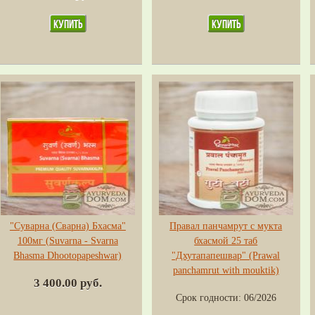
"Суварна (Сварна) Бхасма"
Правал панчамрут с мукта
100мг (Suvarna - Svarna
бхасмой 25 таб
Bhasma Dhootopapeshwar)
"Дхутапапешвар" (Prawal
panchamrut with mouktik)
3 400.00 руб.
Срок годности:
06/2026