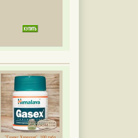
"Газекс Хималая", 100 табл