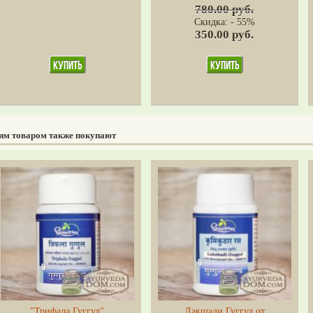
780.00 руб.
Скидка: - 55%
350.00 руб.
тим товаром также покупают
"Трифала Гуггул"
Лакшади Гуггул от