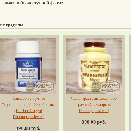
а алмаза в биодоступной форме.
жие продукты
"Кайшор гуггул" от
Чаванпраш Аштаварг 500
"Дутапапешвар", 60 таблеток
грамм (Chawanprash
(Kaishor Guggul
Dhootapapeshwar)
Dhootapapeshwar)
880.00 руб.
490.00 руб.