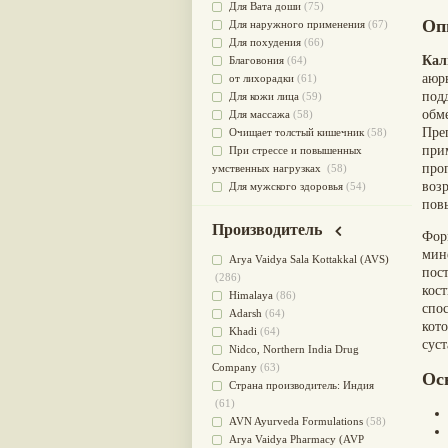
Для Вата доши
(75)
Оп
Для наружного применения
(67)
Для похудения
(66)
Кал
Благовония
(64)
аюр
от лихорадки
(61)
под
Для кожи лица
(59)
обм
Для массажа
(58)
Преп
Очищает толстый кишечник
(58)
при
При стрессе и повышенных
про
умственных нагрузках
(58)
воз
Для мужского здоровья
(54)
пов
для мочеполовой системы
(51)
Для наружного и внутреннего
Производитель
Фор
применения
(51)
мин
Для приготовления пищи
(49)
Arya Vaidya Sala Kottakkal (AVS)
пост
от инфекций мочеполовой
(286)
кос
системы
(49)
Himalaya
(86)
спо
Для стабилизации деятельности
Adarsh
(64)
кот
ЦНС
(47)
Khadi
(64)
сус
для суставов
(47)
Nidсo, Northern India Drug
Лечит опухоли и отеки
(46)
Company
(63)
Ос
Для медитации
(44)
Страна производитель: Индия
выводит токсины
(43)
(61)
Для здоровья печени
(41)
AVN Ayurveda Formulations
(58)
Для тела
(39)
Arya Vaidya Pharmacy (AVP