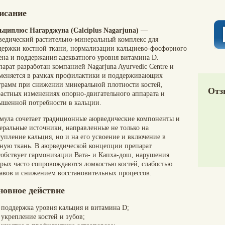
исание
ьциплюс Нагарджуна (Calciplus Nagarjuna)
—
ведический растительно-минеральный комплекс для
держки костной ткани, нормализации кальциево-фосфорного
ена и поддержания адекватного уровня витамина D.
арат разработан компанией Nagarjuna Ayurvedic Centre и
меняется в рамках профилактики и поддерживающих
грамм при снижении минеральной плотности костей,
Отз
растных изменениях опорно-двигательного аппарата и
ышенной потребности в кальции.
мула сочетает традиционные аюрведические компоненты и
еральные источники, направленные не только на
упление кальция, но и на его усвоение и включение в
тную ткань. В аюрведической концепции препарат
собствует гармонизации Вата- и Капха-дош, нарушения
орых часто сопровождаются ломкостью костей, слабостью
тавов и снижением восстановительных процессов.
новное действие
поддержка уровня кальция и витамина D;
укрепление костей и зубов;