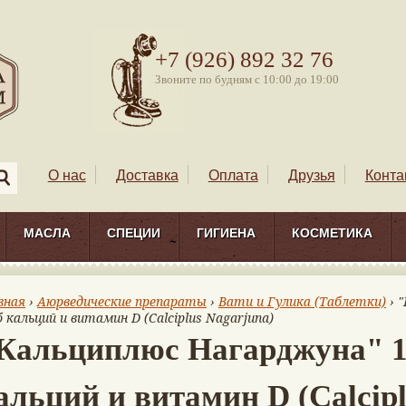
+7 (926) 892 32 76
Звоните по будням с 10:00 до 19:00
О нас
Доставка
Оплата
Друзья
Конта
МАСЛА
СПЕЦИИ
ГИГИЕНА
КОСМЕТИКА
вная
›
Аюрведические препараты
›
Вати и Гулика (Таблетки)
› 
 кальций и витамин D (Calciplus Nagarjuna)
Кальциплюс Нагарджуна" 1
альций и витамин D (Calcipl