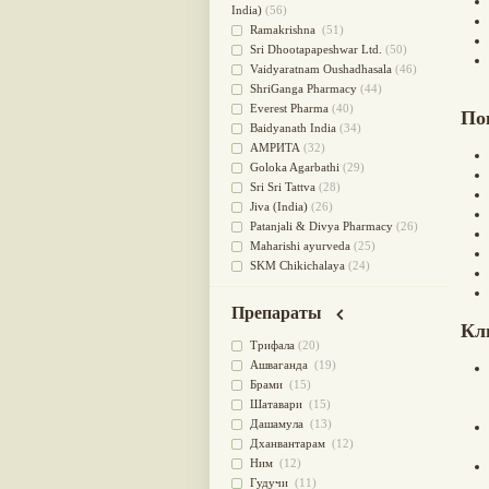
для очищения крови
(38)
India)
(56)
При диабете
(38)
Ramakrishna
(51)
Антиоксидант
(37)
Sri Dhootapapeshwar Ltd.
(50)
Для Капха(Кафа) доши
(37)
Vaidyaratnam Oushadhasala
(46)
От паразитов
(37)
ShriGanga Pharmacy
(44)
При расстройстве желудка
(36)
Everest Pharma
(40)
По
Успокоительное
(36)
Baidyanath India
(34)
Для глаз
(34)
АМРИТА
(32)
от геморроя
(34)
Goloka Agarbathi
(29)
Противовоспалительное
(34)
Sri Sri Tattva
(28)
Для Питта доши
(32)
Jiva (India)
(26)
Для сердца
(32)
Patanjali & Divya Pharmacy
(26)
Для сосудов головного мозга
Maharishi ayurveda
(25)
(32)
SKM Chikichalaya
(24)
Для полости рта
(32)
BAPS AMRUT
(23)
Дефицит железа
(31)
NAGARJUNA HERBAL
Препараты
Для лица
(31)
CONCENTRATES LTD (India)
(22)
Кл
Употребление в пищу
(30)
CHARAK PHARMA
(20)
Трифала
(20)
Ароматерапия
(29)
Satya Sai
(20)
Ашваганда
(19)
Жаропонижающее
(29)
Vyas
(20)
Брами
(15)
для памяти
(28)
Bipha
(19)
Шатавари
(15)
для почек
(28)
Kerala Ayurveda
(19)
Дашамула
(13)
Обезболивающие
(28)
Organic India pvt ltd
(18)
Дханвантарам
(12)
Слабительное
(28)
Lalita
(16)
Ним
(12)
Афродизиак
(27)
Ashtang Herbals
(15)
Гудучи
(11)