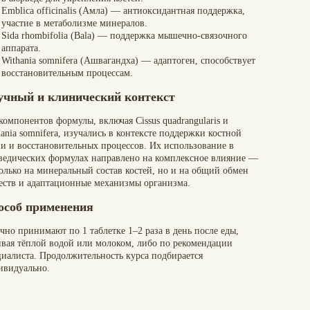
Emblica officinalis (Амла)
— антиоксидантная поддержка,
участие в метаболизме минералов.
Sida rhombifolia (Bala)
— поддержка мышечно-связочного
аппарата.
Withania somnifera (Ашвагандха)
— адаптоген, способствует
восстановительным процессам.
учный и клинический контекст
компонентов формулы, включая Cissus quadrangularis и
ania somnifera, изучались в контексте поддержки костной
ни и восстановительных процессов. Их использование в
ведических формулах направлено на комплексное влияние —
только на минеральный состав костей, но и на общий обмен
еств и адаптационные механизмы организма.
особ применения
чно принимают по 1 таблетке 1–2 раза в день после еды,
ивая тёплой водой или молоком, либо по рекомендации
циалиста. Продолжительность курса подбирается
ивидуально.