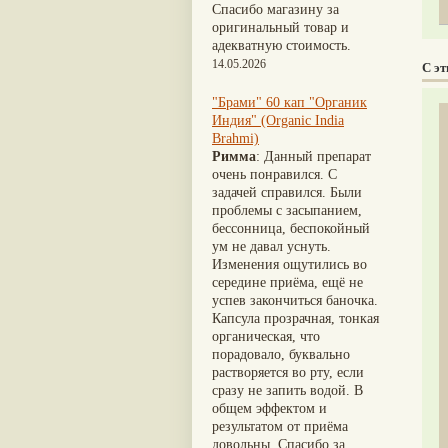
Nirdosh
(3)
Шиладжит
(20)
Спасибо магазину за
Агастья расаяна
(3)
Арджуна
(19)
оригинальный товар и
Ашта чурна
(3)
Касмарья
(19)
адекватную стоимость.
Аштаваргам
(3)
Кориандр
(19)
14.05.2026
С э
Брами вати с золотом
(3)
Туласи
(18)
Брахма расаяна
(3)
Барбарис индийский
(17)
"Брами" 60 кап "Органик
Брихатьяди
(3)
Зира
(17)
Индия" (Organic India
Видарьяди
(3)
Крапива индийская
(17)
Brahmi)
Гуггул
(3)
Патола
(17)
Римма
: Данный препарат
Дханвантарам 101
(3)
Холарена - Кутаджа
(17)
очень понравился. С
Дханвантарам тайлам
(3)
Шионака
(17)
задачей справился. Были
Кайлаш дживан
(3)
Аджван/Ажгон
(16)
проблемы с засыпанием,
Кальянака гритам
(3)
Акация катеху
(16)
бессонница, беспокойный
Кримикутхар рас
(3)
Кальций
(16)
ум не давал уснуть.
Кунжутное масло
(3)
Укроп пахучий
(16)
Изменения ощутились во
Кутаджа
(3)
Дашамула
(15)
середине приёма, ещё не
Кширабала
(3)
Лодхра
(14)
успев закончиться баночка.
Лив 52
(3)
Моринга
(14)
Капсула прозрачная, тонкая
more...
Перец кубеба
(14)
органическая, что
Сахарный тростник
(14)
порадовало, буквально
Бхунимба/Андрографис
растворяется во рту, если
метельчатый
(13)
сразу не запить водой. В
Гвоздика
(13)
общем эффектом и
Кассия трубчатая
(13)
результатом от приёма
Мезуя железная
(13)
довольны. Спасибо за