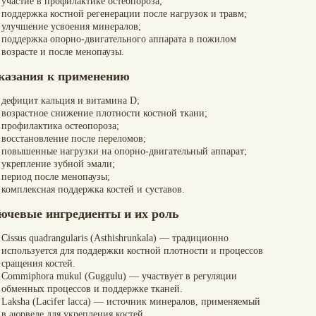
участие в профилактике остеопороза;
поддержка костной регенерации после нагрузок и травм;
улучшение усвоения минералов;
поддержка опорно-двигательного аппарата в пожилом
возрасте и после менопаузы.
казания к применению
дефицит кальция и витамина D;
возрастное снижение плотности костной ткани;
профилактика остеопороза;
восстановление после переломов;
повышенные нагрузки на опорно-двигательный аппарат;
укрепление зубной эмали;
период после менопаузы;
комплексная поддержка костей и суставов.
ючевые ингредиенты и их роль
Cissus quadrangularis (Asthishrunkala)
— традиционно
используется для поддержки костной плотности и процессов
сращения костей.
Commiphora mukul (Guggulu)
— участвует в регуляции
обменных процессов и поддержке тканей.
Laksha (Lacifer lacca)
— источник минералов, применяемый
в аюрведе для укрепления костей.