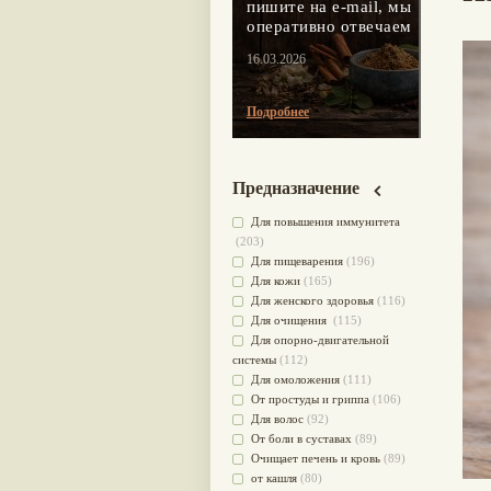
пишите на e-mail, мы
оперативно отвечаем
16.03.2026
Подробнее
Предназначение
Для повышения иммунитета
(203)
Для пищеварения
(196)
Для кожи
(165)
Для женского здоровья
(116)
Для очищения
(115)
Для опорно-двигательной
системы
(112)
Для омоложения
(111)
От простуды и гриппа
(106)
Для волос
(92)
От боли в суставах
(89)
Очищает печень и кровь
(89)
от кашля
(80)