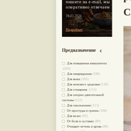
пишите на e-mail, мы
оперативно отвечаем
C
16.03.2026
Подробнее
Предназначение
Для повышения иммунитета
(203)
Для пищеварения
(196)
Для кожи
(165)
Для женского здоровья
(116)
Для очищения
(115)
Для опорно-двигательной
системы
(112)
Для омоложения
(111)
От простуды и гриппа
(106)
Для волос
(92)
От боли в суставах
(89)
Очищает печень и кровь
(89)