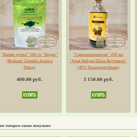
"Брами чурна" 100 гр "Нидко"
"Сарасватариштам" 450 мл
(Brahami Centella Asiatica
"Арья Вайдья Шала Коттаккал"
Nidco)
(AVS Saraswatarishtam)
400.00 руб.
3 150.00 руб.
тим товаром также покупают