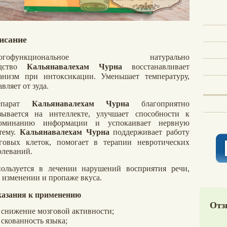
исание
ногофункциональное натурально
едство
Кальянавалехам Чурна
восстанавливает
анизм при интоксикации. Уменьшает температуру,
авляет от зуда.
епарат
Кальянавалехам Чурна
благоприятно
зывается на интеллекте, улучшает способности к
поминанию информации и успокаивает нервную
тему.
Кальянавалехам Чурна
поддерживает работу
говых клеток, помогает в терапии невротических
олеваний.
ользуется в лечении нарушений восприятия речи,
 изменении и пропаже вкуса.
азания к применению
Отз
снижение мозговой активности;
скованность языка;