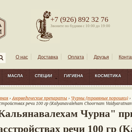
+7 (926) 892 32 76
Звоните по будням с 10:00 до 19:00
О нас
Доставка
Оплата
Друзья
Конта
МАСЛА
СПЕЦИИ
ГИГИЕНА
КОСМЕТИКА
вная
›
Аюрведические препараты
›
Чурны (травяные порошки)
›
стройствах речи 100 гр (Kalyanavaleham Choornam Vaidyaratna
Кальянавалехам Чурна" пр
асстройствах речи 100 гр (