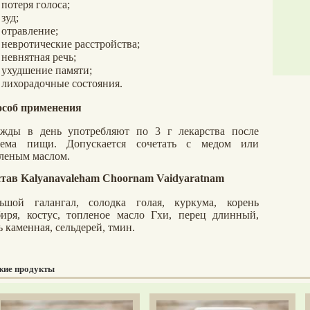
потеря голоса;
зуд;
отравление;
невротические расстройства;
невнятная речь;
ухудшение памяти;
лихорадочные состояния.
соб применения
жды в день употребляют по 3 г лекарства после
иема пищи. Допускается сочетать с медом или
леным маслом.
став
Kalyanavaleham Choornam Vaidyaratnam
ьшой галангал, солодка голая, куркума, корень
иря, костус, топленое масло Гхи, перец длинный,
ь каменная, сельдерей, тмин.
жие продукты