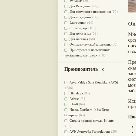
от кашля
(80)
Для Вата доши
(75)
Для наружного применения
(67)
Для похудения
(66)
Благовония
(64)
Оп
от лихорадки
(61)
Для кожи лица
(59)
М
Для массажа
(58)
ср
Очищает толстый кишечник
(58)
орг
При стрессе и повышенных
изб
умственных нагрузках
(58)
Для мужского здоровья
(54)
Пр
для мочеполовой системы
(51)
ска
Производитель
Для наружного и внутреннего
за
применения
(51)
сис
Arya Vaidya Sala Kottakkal (AVS)
Для приготовления пищи
(49)
моз
(286)
от инфекций мочеполовой
заб
Himalaya
(86)
системы
(49)
Adarsh
(64)
Для стабилизации деятельности
Исп
Khadi
(64)
ЦНС
(47)
при
Nidсo, Northern India Drug
для суставов
(47)
Company
(63)
Лечит опухоли и отеки
(46)
Пок
Страна производитель: Индия
Для медитации
(44)
(61)
выводит токсины
(43)
AVN Ayurveda Formulations
(58)
Для здоровья печени
(41)