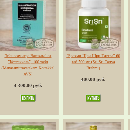
"Манасамитра Ватакам" от
"Брахми Шри Шри Таттва" 60
"Коттаккаль", 100 табл
таб 500 мг (Sri Sri Tattva
(Manasamitravatakam Kottakkal
Brahmi)
AVS)
400.00 руб.
4 300.00 руб.