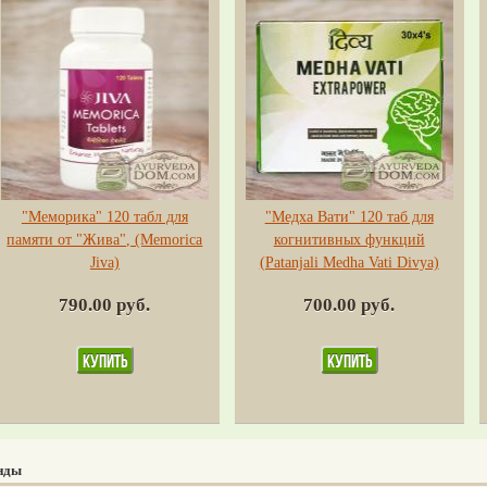
"Меморика" 120 табл для
"Медха Вати" 120 таб для
памяти от "Жива", (Memorica
когнитивных функций
Jiva)
(Patanjali Medha Vati Divya)
790.00 руб.
700.00 руб.
нды