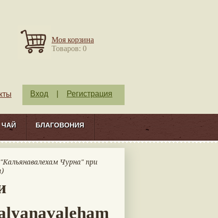
Моя корзина
Товаров: 0
Вход
|
Регистрация
кты
ЧАЙ
БЛАГОВОНИЯ
 "Кальянавалехам Чурна" при
m)
и
Kalyanavaleham