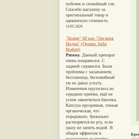
Шафран
(21)
Nirdosh
(3)
побочек и спокойный сон.
Ативиша
(20)
Агастья расаяна
(3)
Спасибо магазину за
Шиладжит
(20)
Ашта чурна
(3)
оригинальный товар и
Арджуна
(19)
Аштаваргам
(3)
адекватную стоимость.
Касмарья
(19)
Брами вати с золотом
(3)
14.05.2026
Кориандр
(19)
Брахма расаяна
(3)
Туласи
(18)
Брихатьяди
(3)
"Брами" 60 кап "Органик
Барбарис индийский
(17)
Видарьяди
(3)
Индия" (Organic India
Зира
(17)
Гуггул
(3)
Brahmi)
Крапива индийская
(17)
Дханвантарам 101
(3)
Римма
: Данный препарат
Патола
(17)
Дханвантарам тайлам
(3)
очень понравился. С
Холарена - Кутаджа
(17)
Кайлаш дживан
(3)
задачей справился. Были
Шионака
(17)
Кальянака гритам
(3)
проблемы с засыпанием,
Аджван/Ажгон
(16)
Кримикутхар рас
(3)
бессонница, беспокойный
Акация катеху
(16)
Кунжутное масло
(3)
ум не давал уснуть.
Кальций
(16)
Кутаджа
(3)
Изменения ощутились во
Укроп пахучий
(16)
Кширабала
(3)
середине приёма, ещё не
Дашамула
(15)
Лив 52
(3)
успев закончиться баночка.
Лодхра
(14)
more...
Капсула прозрачная, тонкая
Моринга
(14)
органическая, что
Перец кубеба
(14)
порадовало, буквально
Сахарный тростник
(14)
растворяется во рту, если
Бхунимба/Андрографис
сразу не запить водой. В
метельчатый
(13)
общем эффектом и
Бре
Гвоздика
(13)
результатом от приёма