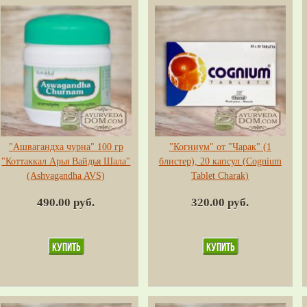
"Ашвагандха чурна" 100 гр
"Когниум" от "Чарак" (1
"Коттаккал Арья Вайдья Шала"
блистер), 20 капсул (Cognium
(Ashvagandha AVS)
Tablet Charak)
490.00 руб.
320.00 руб.