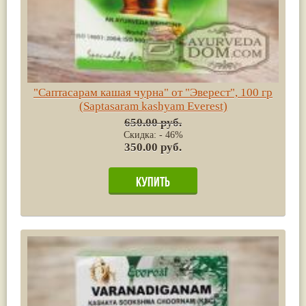
"Саптасарам кашая чурна" от "Эверест", 100 гр
(Saptasaram kashyam Everest)
650.00 руб.
Скидка: - 46%
350.00 руб.