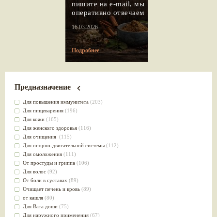
пишите на e-mail, мы
оперативно отвечаем
16.03.2026
Подробнее
Предназначение
Для повышения иммунитета
(203)
Для пищеварения
(196)
Для кожи
(165)
Для женского здоровья
(116)
Для очищения
(115)
Для опорно-двигательной системы
(112)
Для омоложения
(111)
От простуды и гриппа
(106)
Для волос
(92)
От боли в суставах
(89)
Очищает печень и кровь
(89)
от кашля
(80)
Для Вата доши
(75)
Для наружного применения
(67)