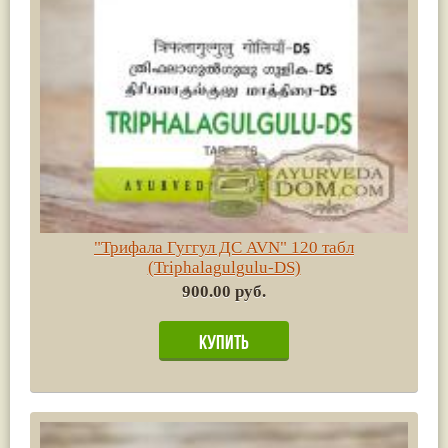
"Трифала Гуггул ДС AVN" 120 табл
(Triphalagulgulu-DS)
900.00 руб.