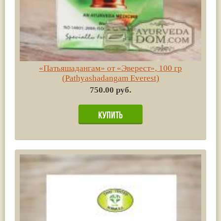
«Патьяшадангам» от «Эверест», 100 гр
(Pathyashadangam Everest)
750.00 руб.