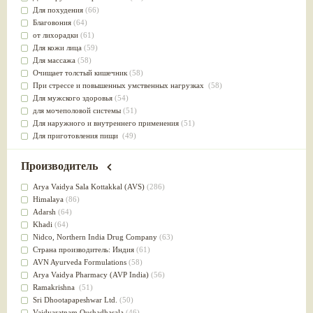
Для похудения
(66)
Благовония
(64)
от лихорадки
(61)
Для кожи лица
(59)
Для массажа
(58)
Очищает толстый кишечник
(58)
При стрессе и повышенных умственных нагрузках
(58)
Для мужского здоровья
(54)
для мочеполовой системы
(51)
Для наружного и внутреннего применения
(51)
Для приготовления пищи
(49)
от инфекций мочеполовой системы
(49)
Для стабилизации деятельности ЦНС
(47)
Производитель
для суставов
(47)
Лечит опухоли и отеки
(46)
Arya Vaidya Sala Kottakkal (AVS)
(286)
Для медитации
(44)
Himalaya
(86)
выводит токсины
(43)
Adarsh
(64)
Для здоровья печени
(41)
Khadi
(64)
Для тела
(39)
Nidсo, Northern India Drug Company
(63)
для очищения крови
(38)
Страна производитель: Индия
(61)
При диабете
(38)
AVN Ayurveda Formulations
(58)
Антиоксидант
(37)
Arya Vaidya Pharmacy (AVP India)
(56)
Для Капха(Кафа) доши
(37)
Ramakrishna
(51)
От паразитов
(37)
Sri Dhootapapeshwar Ltd.
(50)
При расстройстве желудка
(36)
Vaidyaratnam Oushadhasala
(46)