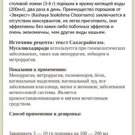
столовой ложки (3-6 г) порошка в кружку кипящей воды
Паслён черный
(13)
(200мл), два раза в день. Преимущество порошков от
Ипомея
(12)
«Эверест» (Kashaya Sookshma Choornams) заключается в
Коричник цейлонский
(12)
Мирра
(12)
отсутствии консервантов, их легко приготовить, они
Розовая соль
(12)
эффективны без каких-либо побочных эффектов и
Сверция
(12)
очень экономичны, чем другие виды кашьям.
Виноград
(11)
Источник рецепта: текст Сахасрайогам.
Каменная соль
(11)
Мусаликхадиради
Коровье молоко
(11)
и
спользуется при гинекологических
Мукуна жгучая
(11)
заболеваниях, таких как меноррагия, лейкорея и
Ним
(11)
метроррагия.
Патала
(11)
Показания к применению:
Перец чаба
(11)
Меноррагия, метроррагия, полименорея, бели,
Соссюрея/кушта
(11)
Турпет
(11)
вагинальные выделения, вагинальный зуд, все
Алойное дерево
(10)
заболевания влагалища, матки и яичников; заболевания
Асафетида
(10)
мочеполовой системы. Является
Пармелия
(10)
кровоостанавливающим и мягким мочегонным
Тмин обыкновенный
(10)
средством.
Ашока
(9)
Вишня гималайская
(9)
Способ применения и дозировка:
Данти
(9)
Мурва
(9)
Птерокарпус мешковидный
(9)
Заваривать 3 — 10 гр порошка на 100 — 200 мл
Юстиция сосудистая/Васака
(9)