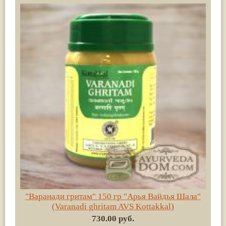
"Варанади гритам" 150 гр "Арья Вайдья Шала"
(Varanadi ghritam AVS Kottakkal)
730.00 руб.