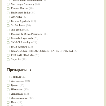
Успокоительное
(36)
ShriGanga Pharmacy
(44)
Для глаз
(34)
Everest Pharma
(40)
от геморроя
(34)
Baidyanath India
(34)
Противовоспалительное
(34)
АМРИТА
(32)
Для Питта доши
(32)
Goloka Agarbathi
(29)
Для сердца
(32)
Sri Sri Tattva
(28)
Для сосудов головного мозга
(32)
Jiva (India)
(26)
Для полости рта
(32)
Patanjali & Divya Pharmacy
(26)
Дефицит железа
(31)
Maharishi ayurveda
(25)
Для лица
(31)
SKM Chikichalaya
(24)
Употребление в пищу
(30)
BAPS AMRUT
(23)
Ароматерапия
(29)
NAGARJUNA HERBAL CONCENTRATES LTD (India)
(22)
Жаропонижающее
(29)
CHARAK PHARMA
(20)
для памяти
(28)
Satya Sai
(20)
для почек
(28)
Vyas
(20)
Обезболивающие
(28)
Bipha
(19)
Препараты
Слабительное
(28)
Kerala Ayurveda
(19)
Афродизиак
(27)
Organic India pvt ltd
(18)
Трифала
(20)
Напитки
(27)
Lalita
(16)
Ашваганда
(19)
Для йоги
(27)
Ashtang Herbals
(15)
Брами
(15)
Для потенции
(26)
Alarsin
(14)
Шатавари
(15)
Для душа
(25)
Vasu Health care
(14)
Дашамула
(13)
для концентрации внимания
(25)
Baraka
(13)
Дханвантарам
(12)
при нарушении эрекции
(25)
Dabur India Ltd
(13)
Ним
(12)
при неврозе
(25)