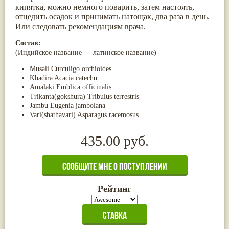
кипятка, можно немного поварить, затем настоять,
Жасмин
(8)
отцедить осадок и принимать натощак, два раза в день.
Каранджа
(8)
Или следовать рекомендациям врача.
Касторовое масло
(8)
Кутаки
(8)
Состав:
Мята
(8)
(Индийское название — латинское название)
Пушкара
(8)
more...
Musali Curculigo orchioides
Khadira Acacia catechu
Amalaki Emblica officinalis
Trikanta(gokshura) Tribulus terrestris
Jambu Eugenia jambolana
Vari(shathavari) Asparagus racemosus
435.00 руб.
Рейтинг