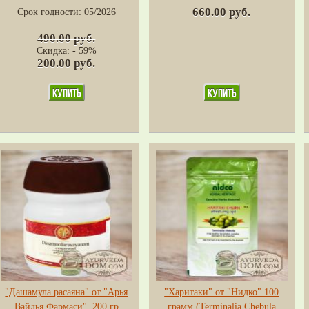
660.00 руб.
Срок годности:
05/2026
490.00 руб.
Скидка: - 59%
200.00 руб.
"Дашамула расаяна" от "Арья
"Харитаки" от "Нидко" 100
Вайдья Фармаси", 200 гр
грамм (Terminalia Chebula