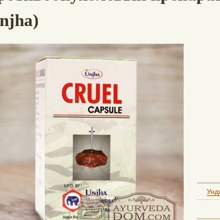
njha)
Ундж