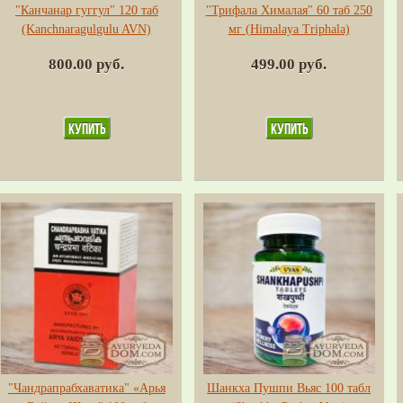
"Канчанар гуггул" 120 таб
"Трифала Хималая" 60 таб 250
(Kanchnaragulgulu AVN)
мг (Himalaya Triphala)
800.00 руб.
499.00 руб.
"Чандрапрабхаватика" «Арья
Шанкха Пушпи Вьяс 100 табл