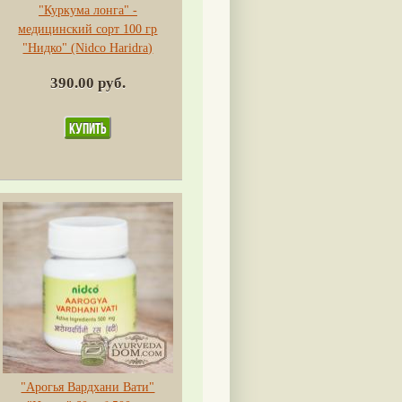
"Куркума лонга" -
медицинский сорт 100 гр
"Нидко" (Nidco Haridra)
390.00 руб.
"Арогья Вардхани Вати"