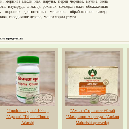
си, моринга масличная, варуна, перец черный, мумие, зола
ота, изумруда, алмаза), рохитак, солодка голая, обожженная
ь, порошок драгоценных металлов, обработанная слюда,
нава, гвоздичное дерево, монохлорид ртути.
жие продукты
"Трифала чурна" 100 гр
"Амлант" при язве 60 таб
"Адарш" (Triphla Churan
"Махариши Аюрведа" (Amlant
Adarsh)
Maharishi ayurveda)