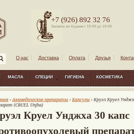
+7 (926) 892 32 76
Звоните по будням с 10:00 до 19:00
О нас
Доставка
Оплата
Друзья
Конта
МАСЛА
СПЕЦИИ
ГИГИЕНА
КОСМЕТИКА
вная
›
Аюрведические препараты
›
Капсулы
› Круэл Круел Унджх
парат (CRUEL Unjha)
руэл Круел Унджха 30 капс
ротивоопухолевый препара