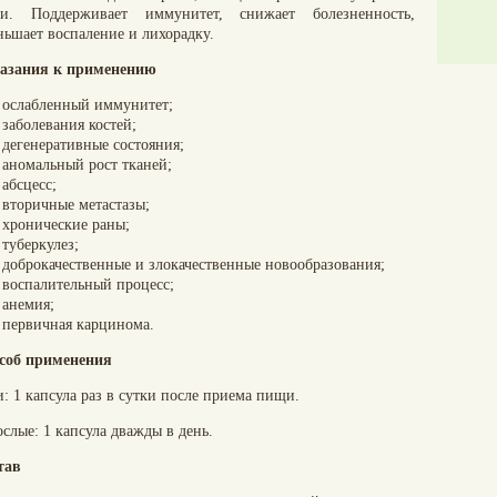
ки. Поддерживает иммунитет, снижает болезненность,
ньшает воспаление и лихорадку.
азания к применению
ослабленный иммунитет;
заболевания костей;
дегенеративные состояния;
аномальный рост тканей;
абсцесс;
вторичные метастазы;
хронические раны;
туберкулез;
доброкачественные и злокачественные новообразования;
воспалительный процесс;
анемия;
первичная карцинома.
соб применения
: 1 капсула раз в сутки после приема пищи.
слые: 1 капсула дважды в день.
тав