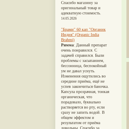
Nirdosh
(3)
Шиладжит
(20)
Спасибо магазину за
Агастья расаяна
(3)
Арджуна
(19)
оригинальный товар и
Ашта чурна
(3)
Касмарья
(19)
адекватную стоимость.
Аштаваргам
(3)
Кориандр
(19)
14.05.2026
Брами вати с золотом
(3)
Туласи
(18)
Брахма расаяна
(3)
Барбарис индийский
(17)
"Брами" 60 кап "Органик
Брихатьяди
(3)
Зира
(17)
Индия" (Organic India
Видарьяди
(3)
Крапива индийская
(17)
Brahmi)
Гуггул
(3)
Патола
(17)
Римма
: Данный препарат
Дханвантарам 101
(3)
Холарена - Кутаджа
(17)
очень понравился. С
Дханвантарам тайлам
(3)
Шионака
(17)
задачей справился. Были
Кайлаш дживан
(3)
Аджван/Ажгон
(16)
проблемы с засыпанием,
Кальянака гритам
(3)
Акация катеху
(16)
бессонница, беспокойный
Кримикутхар рас
(3)
Кальций
(16)
ум не давал уснуть.
Кунжутное масло
(3)
Укроп пахучий
(16)
Изменения ощутились во
Кутаджа
(3)
Дашамула
(15)
середине приёма, ещё не
Кширабала
(3)
Лодхра
(14)
успев закончиться баночка.
Лив 52
(3)
Моринга
(14)
Капсула прозрачная, тонкая
more...
Перец кубеба
(14)
органическая, что
Сахарный тростник
(14)
порадовало, буквально
Бхунимба/Андрографис
растворяется во рту, если
метельчатый
(13)
сразу не запить водой. В
Гвоздика
(13)
общем эффектом и
Кассия трубчатая
(13)
результатом от приёма
Мезуя железная
(13)
довольны. Спасибо за