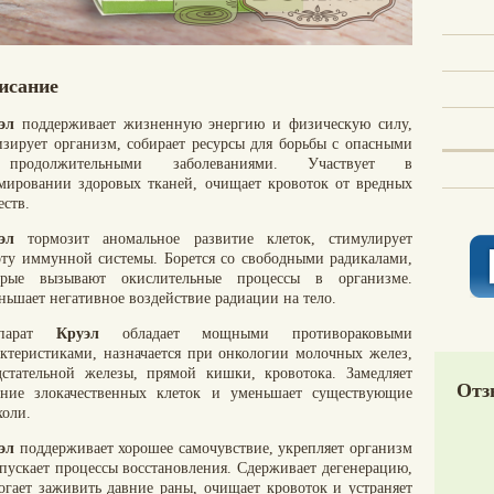
исание
эл
поддерживает жизненную энергию и физическую силу,
изирует организм, собирает ресурсы для борьбы с опасными
продолжительными заболеваниями. Участвует в
мировании здоровых тканей, очищает кровоток от вредных
еств.
эл
тормозит аномальное развитие клеток, стимулирует
оту иммунной системы. Борется со свободными радикалами,
орые вызывают окислительные процессы в организме.
ньшает негативное воздействие радиации на тело.
епарат
Круэл
обладает мощными противораковыми
актеристиками, назначается при онкологии молочных желез,
дстательной железы, прямой кишки, кровотока. Замедляет
Отз
ение злокачественных клеток и уменьшает существующие
холи.
эл
поддерживает хорошее самочувствие, укрепляет организм
апускает процессы восстановления. Сдерживает дегенерацию,
огает заживить давние раны, очищает кровоток и устраняет