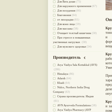
Для Вата доши
(75)
Для наружного применения
(67)
Для похудения
(66)
Благовония
(64)
Оп
от лихорадки
(61)
Для кожи лица
(59)
Кру
Для массажа
(58)
тон
Очищает толстый кишечник
(58)
и 
При стрессе и повышенных
фор
умственных нагрузках
(58)
вещ
Для мужского здоровья
(54)
для мочеполовой системы
(51)
Кру
Для наружного и внутреннего
Производитель
раб
применения
(51)
кот
Для приготовления пищи
(49)
Arya Vaidya Sala Kottakkal (AVS)
Уме
от инфекций мочеполовой
(286)
системы
(49)
Himalaya
(86)
Пр
Для стабилизации деятельности
Adarsh
(64)
хар
ЦНС
(47)
Khadi
(64)
пре
для суставов
(47)
Nidсo, Northern India Drug
дел
Лечит опухоли и отеки
(46)
Company
(63)
опу
Для медитации
(44)
Страна производитель: Индия
выводит токсины
(43)
(61)
Кру
Для здоровья печени
(41)
AVN Ayurveda Formulations
(58)
и з
Для тела
(39)
Arya Vaidya Pharmacy (AVP
пом