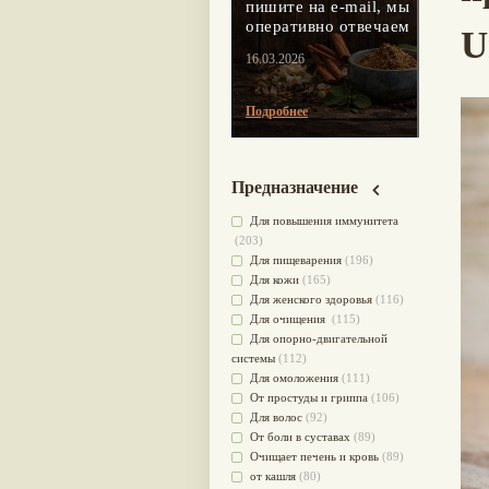
пишите на e-mail, мы
оперативно отвечаем
U
16.03.2026
Подробнее
Предназначение
Для повышения иммунитета
(203)
Для пищеварения
(196)
Для кожи
(165)
Для женского здоровья
(116)
Для очищения
(115)
Для опорно-двигательной
системы
(112)
Для омоложения
(111)
От простуды и гриппа
(106)
Для волос
(92)
От боли в суставах
(89)
Очищает печень и кровь
(89)
от кашля
(80)