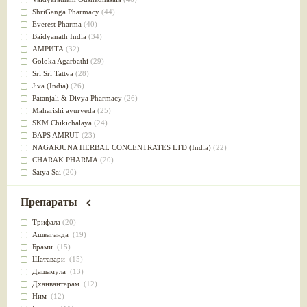
Успокоительное
(36)
ShriGanga Pharmacy
(44)
Для глаз
(34)
Everest Pharma
(40)
от геморроя
(34)
Baidyanath India
(34)
Противовоспалительное
(34)
АМРИТА
(32)
Для Питта доши
(32)
Goloka Agarbathi
(29)
Для сердца
(32)
Sri Sri Tattva
(28)
Для сосудов головного мозга
(32)
Jiva (India)
(26)
Для полости рта
(32)
Patanjali & Divya Pharmacy
(26)
Дефицит железа
(31)
Maharishi ayurveda
(25)
Для лица
(31)
SKM Chikichalaya
(24)
Употребление в пищу
(30)
BAPS AMRUT
(23)
Ароматерапия
(29)
NAGARJUNA HERBAL CONCENTRATES LTD (India)
(22)
Жаропонижающее
(29)
CHARAK PHARMA
(20)
для памяти
(28)
Satya Sai
(20)
для почек
(28)
Vyas
(20)
Обезболивающие
(28)
Bipha
(19)
Препараты
Слабительное
(28)
Kerala Ayurveda
(19)
Афродизиак
(27)
Organic India pvt ltd
(18)
Трифала
(20)
Напитки
(27)
Lalita
(16)
Ашваганда
(19)
Для йоги
(27)
Ashtang Herbals
(15)
Брами
(15)
Для потенции
(26)
Alarsin
(14)
Шатавари
(15)
Для душа
(25)
Vasu Health care
(14)
Дашамула
(13)
для концентрации внимания
(25)
Baraka
(13)
Дханвантарам
(12)
при нарушении эрекции
(25)
Dabur India Ltd
(13)
Ним
(12)
при неврозе
(25)