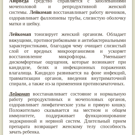
Аюрведа
средство справляется с заболеваниями
Паслён черный
(13)
мочеполовой и репродуктивной женской
Ипомея
(12)
системы.
Лейкомап
восстанавливает работу яичников,
Коричник цейлонский
(12)
оздоравливает фаллопиевы трубы, слизистую оболочку
Мирра
(12)
матки и шейку.
Розовая соль
(12)
Сверция
(12)
Лейкомап
тонизирует женский организм. Обладает
Виноград
(11)
вяжущими, противогрибковыми и антибактериальными
Каменная соль
(11)
характеристиками, благодаря чему очищает слизистый
Коровье молоко
(11)
слой от вредных микроорганизмов и ускоряет
Мукуна жгучая
(11)
восстановление микрофлоры. Уменьшает
Ним
(11)
дискомфортные ощущения, которые возникают при
Патала
(11)
кандидозе, белях и инфекционных поражениях
Перец чаба
(11)
влагалища. Кандидоз развивается на фоне инфекций,
Соссюрея/кушта
(11)
травматизации органов, введения внутриматочной
Турпет
(11)
спирали, а также из-за применения противозачаточных.
Алойное дерево
(10)
Асафетида
(10)
Лейкомап
восстанавливает состояние и нормальную
Пармелия
(10)
работу репродуктивных и мочеполовых органов,
Тмин обыкновенный
(10)
оздоравливает лимфатические узлы и прямую кишку.
Ашока
(9)
Положительно сказывается на местном и общем
Вишня гималайская
(9)
иммунитете, поддерживает функционирование
Данти
(9)
эндокринной и нервной систем. Длительный прием
Мурва
(9)
препарата возвращает женскому телу способность
Птерокарпус мешковидный
(9)
зачать ребенка.
Юстиция сосудистая/Васака
(9)