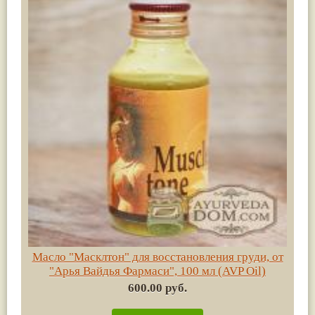
Масло "Масклтон" для восстановления груди, от
"Арья Вайдья Фармаси", 100 мл (AVP Oil)
600.00 руб.