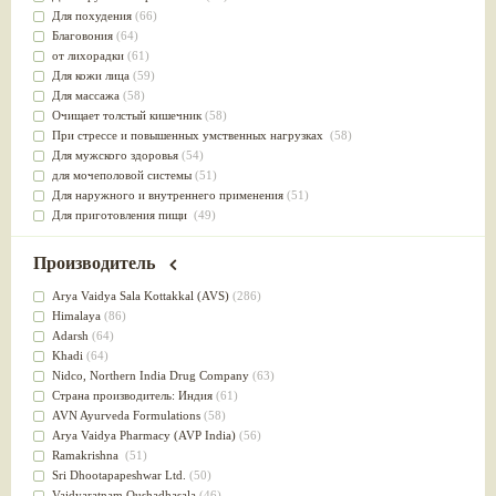
Для похудения
(66)
Благовония
(64)
от лихорадки
(61)
Для кожи лица
(59)
Для массажа
(58)
Очищает толстый кишечник
(58)
При стрессе и повышенных умственных нагрузках
(58)
Для мужского здоровья
(54)
для мочеполовой системы
(51)
Для наружного и внутреннего применения
(51)
Для приготовления пищи
(49)
от инфекций мочеполовой системы
(49)
Для стабилизации деятельности ЦНС
(47)
Производитель
для суставов
(47)
Лечит опухоли и отеки
(46)
Arya Vaidya Sala Kottakkal (AVS)
(286)
Для медитации
(44)
Himalaya
(86)
выводит токсины
(43)
Adarsh
(64)
Для здоровья печени
(41)
Khadi
(64)
Для тела
(39)
Nidсo, Northern India Drug Company
(63)
для очищения крови
(38)
Страна производитель: Индия
(61)
При диабете
(38)
AVN Ayurveda Formulations
(58)
Антиоксидант
(37)
Arya Vaidya Pharmacy (AVP India)
(56)
Для Капха(Кафа) доши
(37)
Ramakrishna
(51)
От паразитов
(37)
Sri Dhootapapeshwar Ltd.
(50)
При расстройстве желудка
(36)
Vaidyaratnam Oushadhasala
(46)