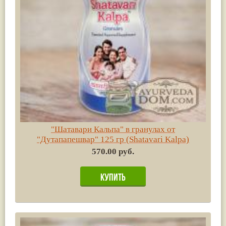
"Шатавари Кальпа" в гранулах от
"Дутапапешвар" 125 гр (Shatavari Kalpa)
570.00 руб.