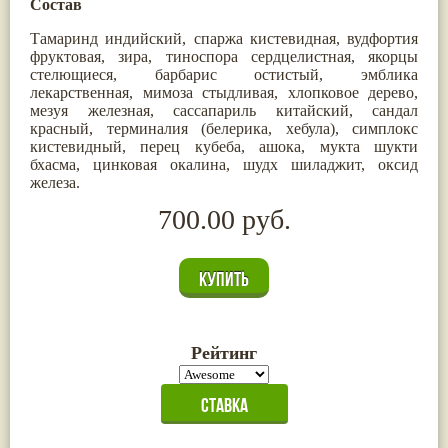
Состав
Тамаринд индийский, спаржа кистевидная, вудфортия
фруктовая, зира, тиноспора сердцелистная, якорцы
стелющиеся, барбарис остистый, эмблика
лекарственная, мимоза стыдливая, хлопковое дерево,
мезуя железная, сассапариль китайский, сандал
красный, терминалия (белерика, хебула), симплокс
кистевидный, перец кубеба, ашока, мукта шукти
бхасма, цинковая окалина, шудх шиладжит, оксид
железа.
700.00 руб.
Рейтинг