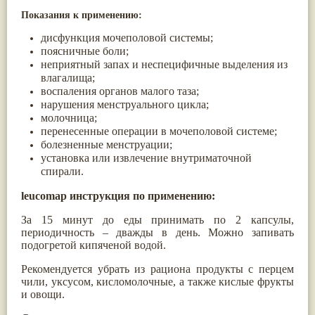
Жасмин
(8)
Показания к применению:
Каранджа
(8)
Касторовое масло
дисфункция мочеполовой системы;
(8)
Кутаки
(8)
поясничные боли;
Мята
(8)
неприятный запах и неспецифичные выделения из
Пушкара
(8)
влагалища;
more...
воспаления органов малого таза;
нарушения менструального цикла;
молочница;
перенесенные операции в мочеполовой системе;
болезненные менструации;
установка или извлечение внутриматочной
спирали.
leucomap инструкция по применению:
За 15 минут до еды принимать по 2 капсулы,
периодичность – дважды в день. Можно запивать
подогретой кипяченой водой.
Рекомендуется убрать из рациона продукты с перцем
чили, уксусом, кисломолочные, а также кислые фрукты
и овощи.