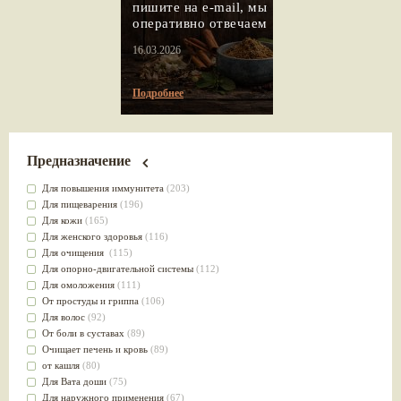
пишите на e-mail, мы
оперативно отвечаем
16.03.2026
Подробнее
Предназначение
Для повышения иммунитета
(203)
Для пищеварения
(196)
Для кожи
(165)
Для женского здоровья
(116)
Для очищения
(115)
Для опорно-двигательной системы
(112)
Для омоложения
(111)
От простуды и гриппа
(106)
Для волос
(92)
От боли в суставах
(89)
Очищает печень и кровь
(89)
от кашля
(80)
Для Вата доши
(75)
Для наружного применения
(67)