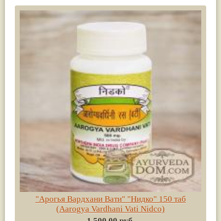
"Арогья Вардхани Вати" "Нидко" 150 таб
(Aarogya Vardhani Vati Nidco)
1 500.00 руб.