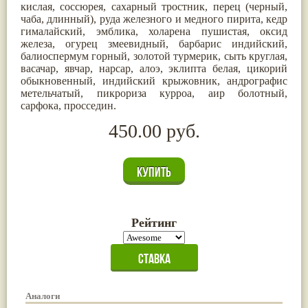
кислая, соссюрея, сахарный тростник, перец (черный,
чаба, длинный), руда железного и медного пирита, кедр
гималайский, эмблика, холарена пушистая, оксид
железа, огурец змеевидный, барбарис индийский,
балиоспермум горный, золотой турмерик, сыть круглая,
васачар, явчар, нарсар, алоэ, эклипта белая, цикорий
обыкновенный, индийский крыжовник, андрографис
метельчатый, пикрориза курроа, аир болотный,
сарфока, просседин.
450.00 руб.
Рейтинг
Аналоги