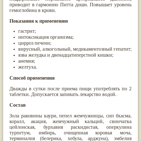
приводит в гармонию Питта доши. Повышает уровень
Жасмин
(8)
гемоглобина в крови.
Каранджа
(8)
Касторовое масло
(8)
Показания к применению
Кутаки
(8)
Мята
(8)
гастрит;
Пушкара
(8)
интоксикация организма;
more...
цирроз печени;
вирусный, алкогольный, медикаментозный гепатит;
язва желудка и двенадцатиперстной кишки;
анемия;
желтуха.
Способ применения
Дважды в сутки после приема пищи употреблять по 2
таблетки. Допускается запивать лекарство водой.
Состав
Зола раковины каури, пепел жемчужницы, сип бхасма,
коралл, акация, жемчужный кальций, свинчатка
цейлонская, бурхавия раскидистая, оперкулина
турпетум, имбирь, очищенная коровья моча,
терминалия (белерика, хебула, арджуна), эмбелия