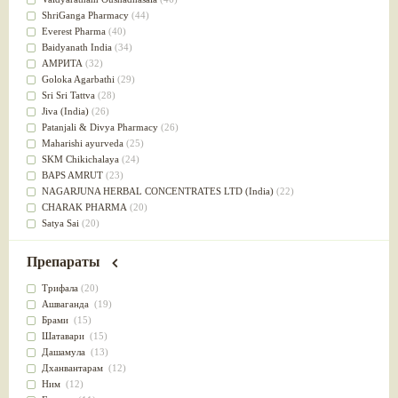
Успокоительное
(36)
ShriGanga Pharmacy
(44)
Для глаз
(34)
Everest Pharma
(40)
от геморроя
(34)
Baidyanath India
(34)
Противовоспалительное
(34)
АМРИТА
(32)
Для Питта доши
(32)
Goloka Agarbathi
(29)
Для сердца
(32)
Sri Sri Tattva
(28)
Для сосудов головного мозга
(32)
Jiva (India)
(26)
Для полости рта
(32)
Patanjali & Divya Pharmacy
(26)
Дефицит железа
(31)
Maharishi ayurveda
(25)
Для лица
(31)
SKM Chikichalaya
(24)
Употребление в пищу
(30)
BAPS AMRUT
(23)
Ароматерапия
(29)
NAGARJUNA HERBAL CONCENTRATES LTD (India)
(22)
Жаропонижающее
(29)
CHARAK PHARMA
(20)
для памяти
(28)
Satya Sai
(20)
для почек
(28)
Vyas
(20)
Обезболивающие
(28)
Bipha
(19)
Препараты
Слабительное
(28)
Kerala Ayurveda
(19)
Афродизиак
(27)
Organic India pvt ltd
(18)
Трифала
(20)
Напитки
(27)
Lalita
(16)
Ашваганда
(19)
Для йоги
(27)
Ashtang Herbals
(15)
Брами
(15)
Для потенции
(26)
Alarsin
(14)
Шатавари
(15)
Для душа
(25)
Vasu Health care
(14)
Дашамула
(13)
для концентрации внимания
(25)
Baraka
(13)
Дханвантарам
(12)
при нарушении эрекции
(25)
Dabur India Ltd
(13)
Ним
(12)
при неврозе
(25)