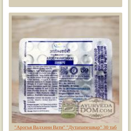
"Арогья Вадхини Вати" "Дутапапешвар" 30 таб