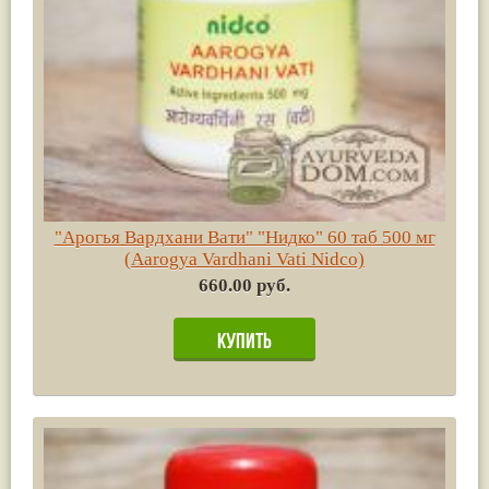
"Арогья Вардхани Вати" "Нидко" 60 таб 500 мг
(Aarogya Vardhani Vati Nidco)
660.00 руб.