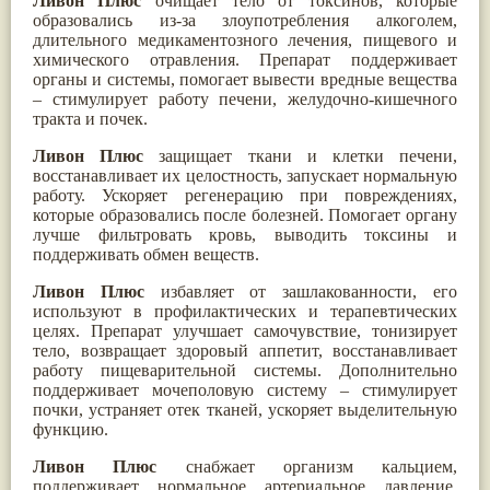
Ливон Плюс
очищает тело от токсинов, которые
Паслён черный
(13)
образовались из-за злоупотребления алкоголем,
Ипомея
(12)
длительного медикаментозного лечения, пищевого и
Коричник цейлонский
(12)
химического отравления. Препарат поддерживает
Мирра
(12)
органы и системы, помогает вывести вредные вещества
Розовая соль
(12)
– стимулирует работу печени, желудочно-кишечного
Сверция
(12)
тракта и почек.
Виноград
(11)
Каменная соль
(11)
Ливон Плюс
защищает ткани и клетки печени,
Коровье молоко
(11)
восстанавливает их целостность, запускает нормальную
Мукуна жгучая
(11)
работу. Ускоряет регенерацию при повреждениях,
Ним
(11)
которые образовались после болезней. Помогает органу
Патала
(11)
лучше фильтровать кровь, выводить токсины и
Перец чаба
(11)
поддерживать обмен веществ.
Соссюрея/кушта
(11)
Ливон Плюс
избавляет от зашлакованности, его
Турпет
(11)
используют в профилактических и терапевтических
Алойное дерево
(10)
целях. Препарат улучшает самочувствие, тонизирует
Асафетида
(10)
тело, возвращает здоровый аппетит, восстанавливает
Пармелия
(10)
работу пищеварительной системы. Дополнительно
Тмин обыкновенный
(10)
поддерживает мочеполовую систему – стимулирует
Ашока
(9)
почки, устраняет отек тканей, ускоряет выделительную
Вишня гималайская
(9)
функцию.
Данти
(9)
Мурва
(9)
Ливон Плюс
снабжает организм кальцием,
Птерокарпус мешковидный
(9)
поддерживает нормальное артериальное давление,
Юстиция сосудистая/Васака
(9)