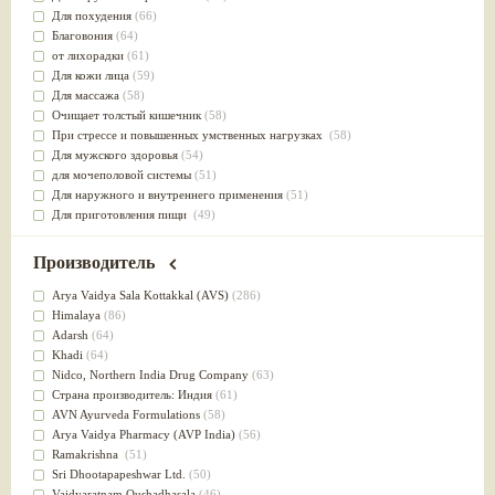
Для похудения
(66)
Благовония
(64)
от лихорадки
(61)
Для кожи лица
(59)
Для массажа
(58)
Очищает толстый кишечник
(58)
При стрессе и повышенных умственных нагрузках
(58)
Для мужского здоровья
(54)
для мочеполовой системы
(51)
Для наружного и внутреннего применения
(51)
Для приготовления пищи
(49)
от инфекций мочеполовой системы
(49)
Для стабилизации деятельности ЦНС
(47)
Производитель
для суставов
(47)
Лечит опухоли и отеки
(46)
Arya Vaidya Sala Kottakkal (AVS)
(286)
Для медитации
(44)
Himalaya
(86)
выводит токсины
(43)
Adarsh
(64)
Для здоровья печени
(41)
Khadi
(64)
Для тела
(39)
Nidсo, Northern India Drug Company
(63)
для очищения крови
(38)
Страна производитель: Индия
(61)
При диабете
(38)
AVN Ayurveda Formulations
(58)
Антиоксидант
(37)
Arya Vaidya Pharmacy (AVP India)
(56)
Для Капха(Кафа) доши
(37)
Ramakrishna
(51)
От паразитов
(37)
Sri Dhootapapeshwar Ltd.
(50)
При расстройстве желудка
(36)
Vaidyaratnam Oushadhasala
(46)