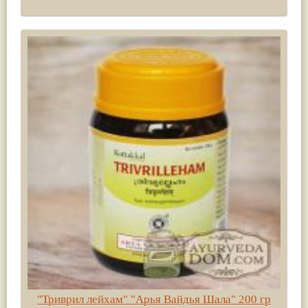
"Триврил лейхам" "Арья Вайдья Шала" 200 гр