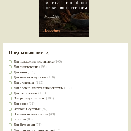
пишите на e-mail, мы
оперативно отвечаем
16.03.2026
Подробнее
Предназначение
Для повышения иммунитета
(203)
Для пищеварения
(196)
Для кожи
(165)
Для женского здоровья
(116)
Для очищения
(115)
Для опорно-двигательной системы
(112)
Для омоложения
(111)
От простуды и гриппа
(106)
Для волос
(92)
От боли в суставах
(89)
Очищает печень и кровь
(89)
от кашля
(80)
Для Вата доши
(75)
Для наружного применения
(67)