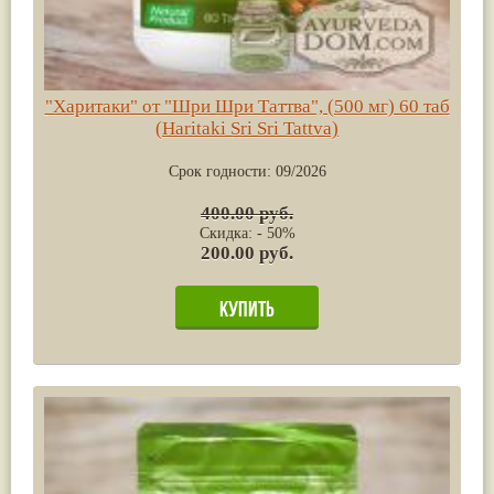
"Харитаки" от "Шри Шри Таттва", (500 мг) 60 таб
(Haritaki Sri Sri Tattva)
Срок годности:
09/2026
400.00 руб.
Скидка: - 50%
200.00 руб.