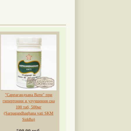
"Сарпагандхана Вати" при
гипертонии и улучшения сна
100 таб, 500мг
(Sarpagandhaghana vati SKM
Siddha)
500.00 руб.