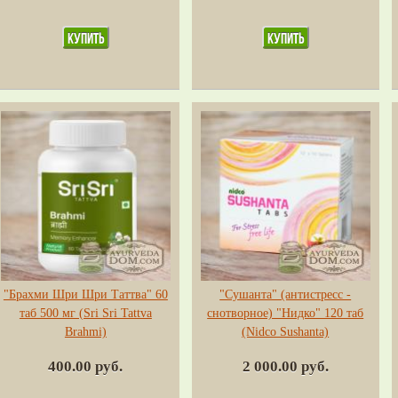
"Брахми Шри Шри Таттва" 60
"Сушанта" (антистресс -
таб 500 мг (Sri Sri Tattva
снотворное) "Нидко" 120 таб
Brahmi)
(Nidco Sushanta)
400.00 руб.
2 000.00 руб.