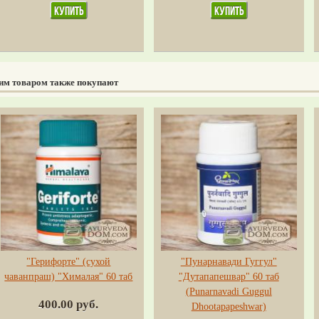
тим товаром также покупают
"Герифорте" (сухой
"Пунарнавади Гуггул"
чаванпраш) "Хималая" 60 таб
"Дутапапешвар" 60 таб
(Punarnavadi Guggul
400.00 руб.
Dhootapapeshwar)