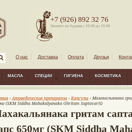
+7 (926) 892 32 76
Звоните по будням с 10:00 до 19:00
О нас
Доставка
Оплата
Друзья
Конта
МАСЛА
СПЕЦИИ
ГИГИЕНА
КОСМЕТИКА
вная
›
Аюрведические препараты
›
Капсулы
› Махакальянака гр
мг (SKM Siddha Mahakalyanaka Ghritam Saptavarti)
ахакальянака гритам сапта
апс 650мг (SKM Siddha Mah