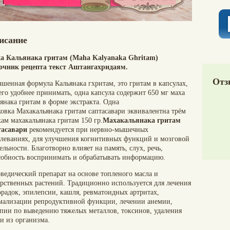
исание
а Кальянака гритам (Maha Kalyanaka Ghritam)
очник рецепта текст Аштангахридаям.
Отз
чшенная формула Кальянака гхритам, это гритам в капсулах,
его удобнее принимать, одна капсула содержит 650 мг маха
янака гритам в форме экстракта. Одна
ковка Махакальянака гритам саптасавари эквивалентна трём
ам махакальянака гритам 150 гр.
Махакальянака гритам
тасавари
рекомендуется при нервно-мышечных
олеваниях, для улучшения когнитивных функций и мозговой
ельности. Благотворно влияет на память, слух, речь,
собность воспринимать и обрабатывать информацию.
ведический препарат на основе топленого масла и
арственных растений. Традиционно используется для лечения
орадок, эпилепсии, кашля, ревматоидных артритах,
мализации репродуктивной функции, лечении анемии,
апии по выведению тяжелых металлов, токсинов, удаления
и из организма.