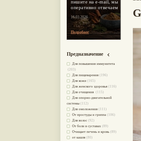
пишите на e-mail, мы
оперативно отвечаем
G
16.03.2026
Подробнее
Предназначение
Для повышения иммунитета
(203)
Для пищеварения
(196)
Для кожи
(165)
Для женского здоровья
(116)
Для очищения
(115)
Для опорно-двигательной
системы
(112)
Для омоложения
(111)
От простуды и гриппа
(106)
Для волос
(92)
От боли в суставах
(89)
Очищает печень и кровь
(89)
от кашля
(80)