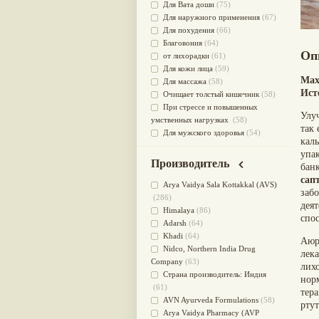
Для Вата доши
(75)
Для наружного применения
(67)
Для похудения
(66)
Благовония
(64)
Оп
от лихорадки
(61)
Для кожи лица
(59)
Мах
Для массажа
(58)
Ист
Очищает толстый кишечник
(58)
При стрессе и повышенных
Улу
умственных нагрузках
(58)
так 
Для мужского здоровья
(54)
каль
для мочеполовой системы
(51)
упа
Для наружного и внутреннего
Производитель
банк
применения
(51)
сап
Для приготовления пищи
(49)
Arya Vaidya Sala Kottakkal (AVS)
заб
от инфекций мочеполовой
(286)
деят
системы
(49)
Himalaya
(86)
спо
Для стабилизации деятельности
Adarsh
(64)
ЦНС
(47)
Khadi
(64)
Аюр
для суставов
(47)
Nidсo, Northern India Drug
лек
Лечит опухоли и отеки
(46)
Company
(63)
лих
Для медитации
(44)
Страна производитель: Индия
нор
выводит токсины
(43)
(61)
тер
Для здоровья печени
(41)
AVN Ayurveda Formulations
(58)
ртут
Для тела
(39)
Arya Vaidya Pharmacy (AVP