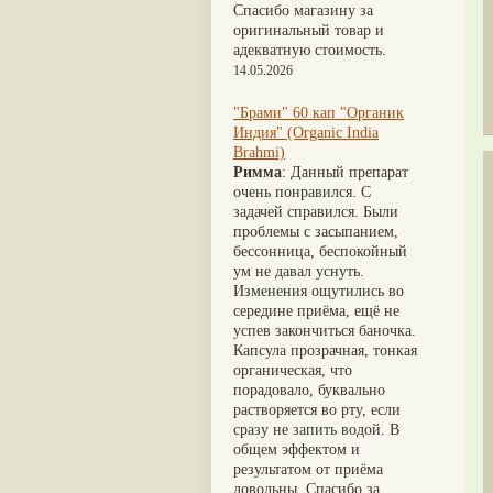
Nirdosh
(3)
Шиладжит
(20)
Спасибо магазину за
Агастья расаяна
(3)
Арджуна
(19)
оригинальный товар и
Ашта чурна
(3)
Касмарья
(19)
адекватную стоимость.
Аштаваргам
(3)
Кориандр
(19)
14.05.2026
Брами вати с золотом
(3)
Туласи
(18)
Брахма расаяна
(3)
Барбарис индийский
(17)
"Брами" 60 кап "Органик
Брихатьяди
(3)
Зира
(17)
Индия" (Organic India
Видарьяди
(3)
Крапива индийская
(17)
Brahmi)
Гуггул
(3)
Патола
(17)
Римма
: Данный препарат
Дханвантарам 101
(3)
Холарена - Кутаджа
(17)
очень понравился. С
Дханвантарам тайлам
(3)
Шионака
(17)
задачей справился. Были
Кайлаш дживан
(3)
Аджван/Ажгон
(16)
проблемы с засыпанием,
Кальянака гритам
(3)
Акация катеху
(16)
бессонница, беспокойный
Кримикутхар рас
(3)
Кальций
(16)
ум не давал уснуть.
Кунжутное масло
(3)
Укроп пахучий
(16)
Изменения ощутились во
Кутаджа
(3)
Дашамула
(15)
середине приёма, ещё не
Кширабала
(3)
Лодхра
(14)
успев закончиться баночка.
Лив 52
(3)
Моринга
(14)
Капсула прозрачная, тонкая
more...
Перец кубеба
(14)
органическая, что
Сахарный тростник
(14)
порадовало, буквально
Бхунимба/Андрографис
растворяется во рту, если
метельчатый
(13)
сразу не запить водой. В
Гвоздика
(13)
общем эффектом и
Кассия трубчатая
(13)
результатом от приёма
Мезуя железная
(13)
довольны. Спасибо за