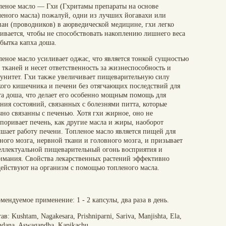
леное масло — Гхи (Гхритамы препараты на основе
леного масла) пожалуй, одни из лучших йогавахи или
пан (проводников) в аюрведической медицине, гхи легко
аивается, чтобы не способствовать накоплению лишнего веса
збытка капха доша.
леное масло усиливает оджас, что является тонкой сущностью
 тканей и несет ответственность за жизнеспособность и
унитет. Гхи также увеличивает пищеварительную силу
кого кишечника и печени без отягчающих последствий для
та доша, что делает его особенно мощным помощь для
ния состояний, связанных с болезнями питта, которые
чно связанны с печенью. Хотя гхи жирное, оно не
поривает печень, как другие масла и жиры, наоборот
чшает работу печени. Топленое масло является пищей для
ного мозга, нервной ткани и головного мозга, и призывает
еллектуальной пищеварительный огонь восприятия и
имания. Свойства лекарственных растений эффективно
действуют на организм с помощью топленого масла.
мендуемое применение: 1 - 2 капсулы, два раза в день.
ав: Kushtam, Nagakesara, Prishniparni, Sariva, Manjishta, Ela,
dana, Aswagandha, Kapikachu