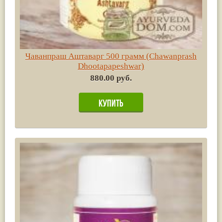
Чаванпраш Аштаварг 500 грамм (Chawanprash
Dhootapapeshwar)
880.00 руб.