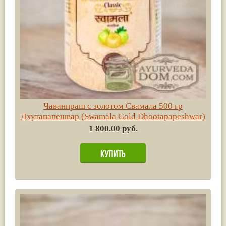
Чаванпраш c золотом Свамала 500 гр
Дхутапапешвар (Swamala Gold Dhootapapeshwar)
1 800.00 руб.