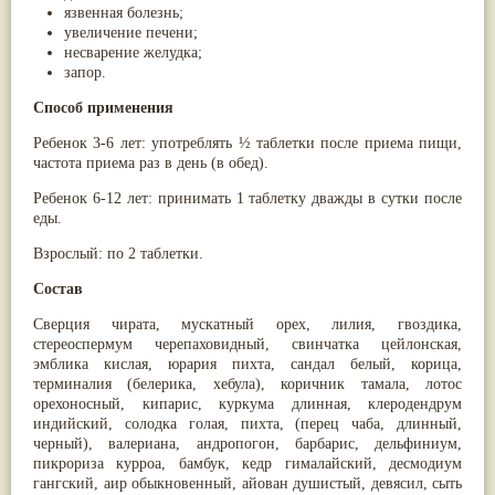
язвенная болезнь;
увеличение печени;
несварение желудка;
запор.
Способ применения
Ребенок 3-6 лет: употреблять ½ таблетки после приема пищи,
частота приема раз в день (в обед).
Ребенок 6-12 лет: принимать 1 таблетку дважды в сутки после
еды.
Взрослый: по 2 таблетки.
Состав
Сверция чирата, мускатный орех, лилия, гвоздика,
стереоспермум черепаховидный, свинчатка цейлонская,
эмблика кислая, юрария пихта, сандал белый, корица,
терминалия (белерика, хебула), коричник тамала, лотос
орехоносный, кипарис, куркума длинная, клеродендрум
индийский, солодка голая, пихта, (перец чаба, длинный,
черный), валериана, андропогон, барбарис, дельфиниум,
пикрориза курроа, бамбук, кедр гималайский, десмодиум
гангский, аир обыкновенный, айован душистый, девясил, сыть