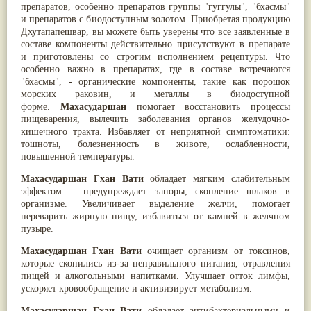
препаратов, особенно препаратов группы "гуггулы", "бхасмы"
Мускатный орех
(13)
и препаратов с биодоступным золотом. Приобретая продукцию
Пажитник
(13)
Дхутапапешвар, вы можете быть уверены что все заявленные в
Паслён черный
(13)
составе компоненты действительно присутствуют в препарате
Ипомея
(12)
и приготовлены со строгим исполнением рецептуры. Что
Коричник цейлонский
(12)
особенно важно в препаратах, где в составе встречаются
Мирра
(12)
"бхасмы", - органические компоненты, такие как порошок
Розовая соль
(12)
морских раковин, и металлы в биодоступной
Сверция
(12)
форме.
Махасударшан
помогает восстановить процессы
Виноград
(11)
пищеварения, вылечить заболевания органов желудочно-
Каменная соль
(11)
кишечного тракта. Избавляет от неприятной симптоматики:
Коровье молоко
(11)
тошноты, болезненность в животе, ослабленности,
Мукуна жгучая
(11)
повышенной температуры.
Ним
(11)
Патала
(11)
Махасударшан Гхан Вати
обладает мягким слабительным
Перец чаба
(11)
эффектом – предупреждает запоры, скопление шлаков в
Соссюрея/кушта
(11)
организме. Увеличивает выделение желчи, помогает
Турпет
(11)
переварить жирную пищу, избавиться от камней в желчном
Алойное дерево
(10)
пузыре.
Асафетида
(10)
Пармелия
(10)
Махасударшан Гхан Вати
очищает организм от токсинов,
Тмин обыкновенный
(10)
которые скопились из-за неправильного питания, отравления
Ашока
(9)
пищей и алкогольными напитками. Улучшает отток лимфы,
Вишня гималайская
(9)
ускоряет кровообращение и активизирует метаболизм.
Данти
(9)
Мурва
(9)
Махасударшан Гхан Вати
обладает антибактериальными и