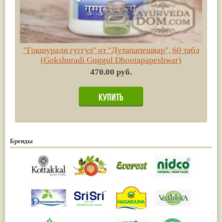
"Гокшуради гуггул" от "Дутапапешвар", 60 табл
(Gokshuradi Guggul Dhootapapeshwar)
470.00 руб.
Бренды