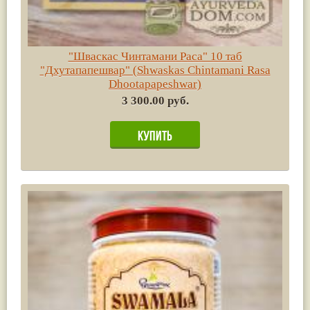
"Шваскас Чинтамани Раса" 10 таб
"Дхутапапешвар" (Shwaskas Chintamani Rasa
Dhootapapeshwar)
3 300.00 руб.