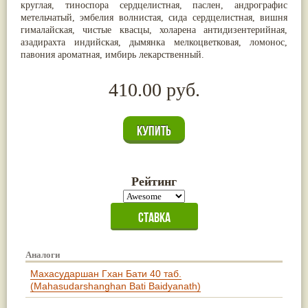
круглая, тиноспора сердцелистная, паслен, андрографис
метельчатый, эмбелия волнистая, сида сердцелистная, вишня
гималайская, чистые квасцы, холарена антидизентерийная,
азадирахта индийская, дымянка мелкоцветковая, ломонос,
павония ароматная, имбирь лекарственный.
410.00 руб.
Рейтинг
Аналоги
Махасударшан Гхан Бати 40 таб.
(Mahasudarshanghan Bati Baidyanath)