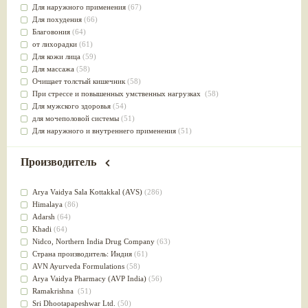
Для наружного применения
(67)
Для похудения
(66)
Благовония
(64)
от лихорадки
(61)
Для кожи лица
(59)
Для массажа
(58)
Очищает толстый кишечник
(58)
При стрессе и повышенных умственных нагрузках
(58)
Для мужского здоровья
(54)
для мочеполовой системы
(51)
Для наружного и внутреннего применения
(51)
Для приготовления пищи
(49)
от инфекций мочеполовой системы
(49)
Производитель
Для стабилизации деятельности ЦНС
(47)
для суставов
(47)
Arya Vaidya Sala Kottakkal (AVS)
(286)
Лечит опухоли и отеки
(46)
Himalaya
(86)
Для медитации
(44)
Adarsh
(64)
выводит токсины
(43)
Khadi
(64)
Для здоровья печени
(41)
Nidсo, Northern India Drug Company
(63)
Для тела
(39)
Страна производитель: Индия
(61)
для очищения крови
(38)
AVN Ayurveda Formulations
(58)
При диабете
(38)
Arya Vaidya Pharmacy (AVP India)
(56)
Антиоксидант
(37)
Ramakrishna
(51)
Для Капха(Кафа) доши
(37)
Sri Dhootapapeshwar Ltd.
(50)
От паразитов
(37)