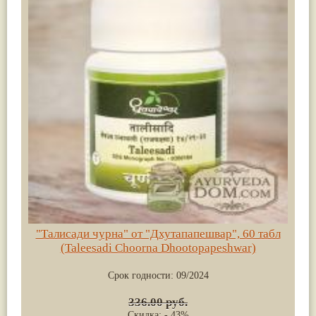
"Талисади чурна" от "Дхутапапешвар", 60 табл
(Taleesadi Choorna Dhootopapeshwar)
Срок годности:
09/2024
336.00 руб.
Скидка: - 43%