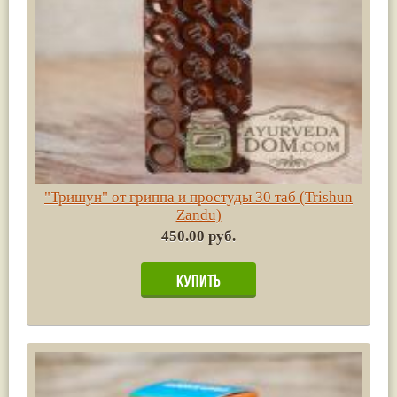
"Тришун" от гриппа и простуды 30 таб (Trishun
Zandu)
450.00 руб.