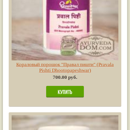
Кораловый порошок "Правал пишти" (Pravala
Pishti Dhootopapeshwar)
700.00 руб.