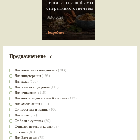
пишите на e-mail, мы
оперативно отвечаем
16.03.2026
Подробнее
Предназначение
Для повышения иммунитета
(203)
Для пищеварения
(196)
Для кожи
(165)
Для женского здоровья
(116)
Для очищения
(115)
Для опорно-двигательной системы
(112)
Для омоложения
(111)
От простуды и гриппа
(106)
Для волос
(92)
От боли в суставах
(89)
Очищает печень и кровь
(89)
от кашля
(80)
Для Вата доши
(75)