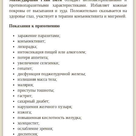
Птерокарпус мешковидный
(9)
противопаразитными характеристиками. Избавляет кожные
Юстиция сосудистая/Васака
(9)
покровы от высыпания и зуда. Положительно сказывается на
Жасмин
(8)
здоровье глаз, участвует в терапии конъюнктивита и мигреней.
Каранджа
(8)
Показания к применению
Касторовое масло
(8)
Кутаки
(8)
заражение паразитами;
Мята
(8)
конъюнктивит;
Пушкара
(8)
лихорадка;
more...
интоксикация пищей или алкоголем;
потеря аппетита;
увеличение селезенки;
гепатит;
дисфункция поджелудочной железы;
излишняя масса тела;
малярия;
приступы тошноты;
гастрит;
сахарный диабет;
нарушения желчного пузыря;
изжога;
повышенная кислотность желудка;
холецистит;
ослабление зрения;
диспепсия;