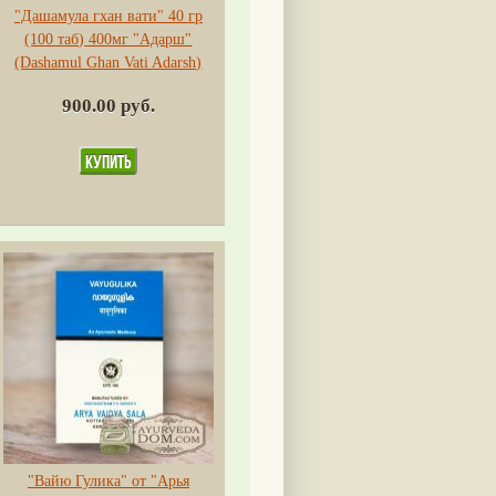
"Дашамула гхан вати" 40 гр
(100 таб) 400мг "Адарш"
(Dashamul Ghan Vati Adarsh)
900.00 руб.
"Вайю Гулика" от "Арья