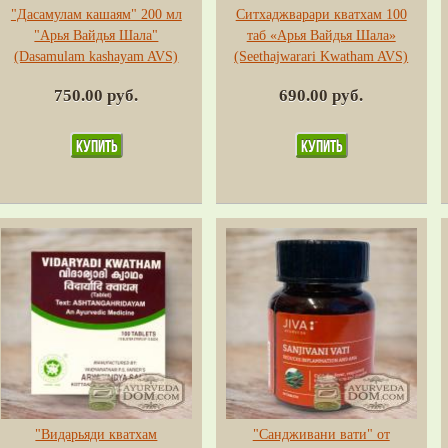
"Дасамулам кашаям" 200 мл
Ситхаджварари кватхам 100
"Арья Вайдья Шала"
таб «Арья Вайдья Шала»
(Dasamulam kashayam AVS)
(Seethajwarari Kwatham AVS)
750.00 руб.
690.00 руб.
"Видарьяди кватхам
"Сандживани вати" от