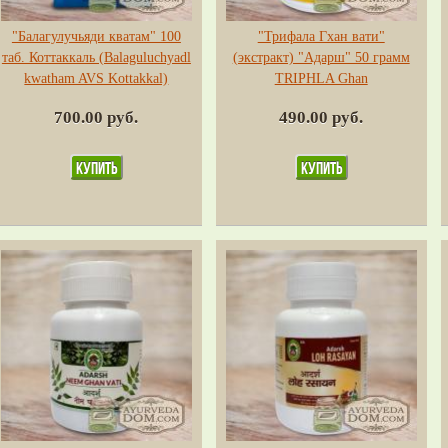
"Балагулучьяди кватам" 100
"Трифала Гхан вати"
таб. Коттаккаль (Balaguluchyadl
(экстракт) "Адарш" 50 грамм
kwatham AVS Kottakkal)
TRIPHLA Ghan
700.00 руб.
490.00 руб.