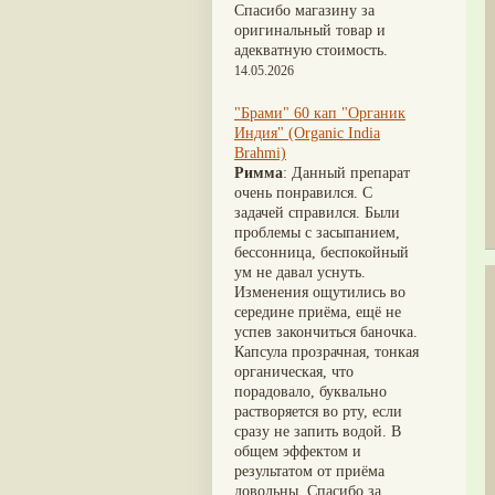
Nirdosh
(3)
Шиладжит
(20)
Спасибо магазину за
Агастья расаяна
(3)
Арджуна
(19)
оригинальный товар и
Ашта чурна
(3)
Касмарья
(19)
адекватную стоимость.
Аштаваргам
(3)
Кориандр
(19)
14.05.2026
Брами вати с золотом
(3)
Туласи
(18)
Брахма расаяна
(3)
Барбарис индийский
(17)
"Брами" 60 кап "Органик
Брихатьяди
(3)
Зира
(17)
Индия" (Organic India
Видарьяди
(3)
Крапива индийская
(17)
Brahmi)
Гуггул
(3)
Патола
(17)
Римма
: Данный препарат
Дханвантарам 101
(3)
Холарена - Кутаджа
(17)
очень понравился. С
Дханвантарам тайлам
(3)
Шионака
(17)
задачей справился. Были
Кайлаш дживан
(3)
Аджван/Ажгон
(16)
проблемы с засыпанием,
Кальянака гритам
(3)
Акация катеху
(16)
бессонница, беспокойный
Кримикутхар рас
(3)
Кальций
(16)
ум не давал уснуть.
Кунжутное масло
(3)
Укроп пахучий
(16)
Изменения ощутились во
Кутаджа
(3)
Дашамула
(15)
середине приёма, ещё не
Кширабала
(3)
Лодхра
(14)
успев закончиться баночка.
Лив 52
(3)
Моринга
(14)
Капсула прозрачная, тонкая
more...
Перец кубеба
(14)
органическая, что
Сахарный тростник
(14)
порадовало, буквально
Бхунимба/Андрографис
растворяется во рту, если
метельчатый
(13)
сразу не запить водой. В
Гвоздика
(13)
общем эффектом и
Кассия трубчатая
(13)
результатом от приёма
Мезуя железная
(13)
довольны. Спасибо за