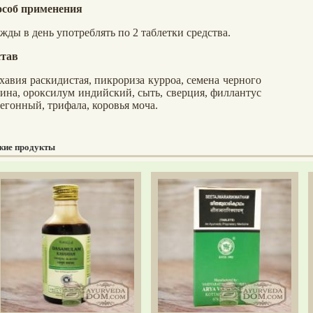
соб применения
жды в день употреблять по 2 таблетки средства.
тав
хавия раскидистая, пикрориза курроа, семена черного
ина, ороксилум индийский, сыть, сверция, филлантус
егонный, трифала, коровья моча.
жие продукты