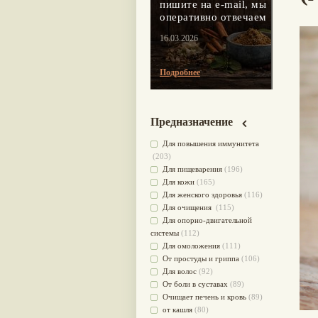
пишите на e-mail, мы
оперативно отвечаем
16.03.2026
Подробнее
Предназначение
Для повышения иммунитета
(203)
Для пищеварения
(196)
Для кожи
(165)
Для женского здоровья
(116)
Для очищения
(115)
Для опорно-двигательной
системы
(112)
Для омоложения
(111)
От простуды и гриппа
(106)
Для волос
(92)
От боли в суставах
(89)
Очищает печень и кровь
(89)
от кашля
(80)