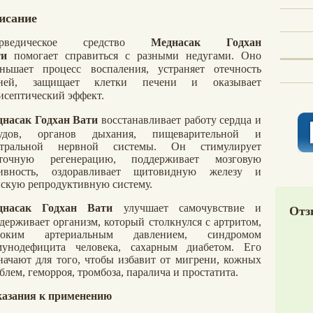
исание
рведическое средство
Меднасак Годхан
ти
помогает справиться с разными недугами. Оно
ньшает процесс воспаления, устраняет отечность
аней, защищает клетки печени и оказывает
исептический эффект.
насак Годхан Вати
восстанавливает работу сердца и
судов, органов дыхания, пищеварительной и
нтральной нервной системы. Он стимулирует
еточную регенерацию, поддерживает мозговую
тивность, оздоравливает щитовидную железу и
скую репродуктивную систему.
днасак Годхан Вати
улучшает самочувствие и
Отз
держивает организм, который столкнулся с артритом,
соким артериальным давлением, синдромом
унодефицита человека, сахарным диабетом. Его
начают для того, чтобы избавит от мигрени, кожных
блем, геморроя, тромбоза, паралича и простатита.
азания к применению