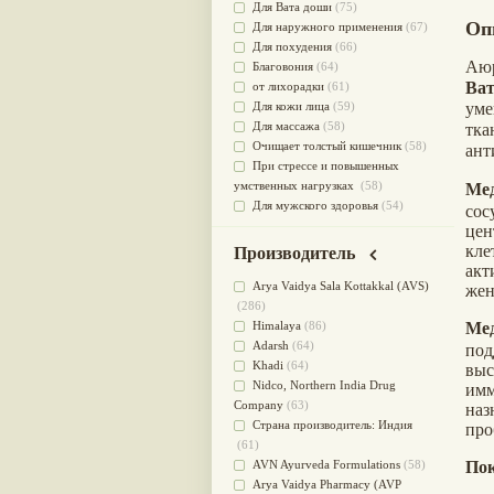
Для Вата доши
(75)
Оп
Для наружного применения
(67)
Для похудения
(66)
Аю
Благовония
(64)
Ва
от лихорадки
(61)
Для кожи лица
(59)
уме
Для массажа
(58)
тк
Очищает толстый кишечник
(58)
ант
При стрессе и повышенных
умственных нагрузках
(58)
Мед
Для мужского здоровья
(54)
со
для мочеполовой системы
(51)
це
Для наружного и внутреннего
кл
Производитель
применения
(51)
ак
Для приготовления пищи
(49)
Arya Vaidya Sala Kottakkal (AVS)
жен
от инфекций мочеполовой
(286)
системы
(49)
Himalaya
(86)
Ме
Для стабилизации деятельности
Adarsh
(64)
под
ЦНС
(47)
Khadi
(64)
вы
для суставов
(47)
Nidсo, Northern India Drug
имм
Лечит опухоли и отеки
(46)
Company
(63)
наз
Для медитации
(44)
Страна производитель: Индия
про
выводит токсины
(43)
(61)
Для здоровья печени
(41)
AVN Ayurveda Formulations
(58)
Пок
Для тела
(39)
Arya Vaidya Pharmacy (AVP