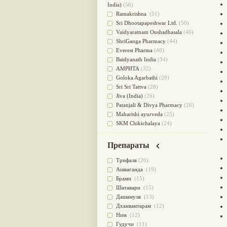
для очищения крови
(38)
India)
(56)
При диабете
(38)
Ramakrishna
(51)
Антиоксидант
(37)
Sri Dhootapapeshwar Ltd.
(50)
Для Капха(Кафа) доши
(37)
Vaidyaratnam Oushadhasala
(46)
От паразитов
(37)
ShriGanga Pharmacy
(44)
При расстройстве желудка
(36)
Everest Pharma
(40)
Успокоительное
(36)
Baidyanath India
(34)
Для глаз
(34)
АМРИТА
(32)
от геморроя
(34)
Goloka Agarbathi
(29)
Противовоспалительное
(34)
Sri Sri Tattva
(28)
Для Питта доши
(32)
Jiva (India)
(26)
Для сердца
(32)
Patanjali & Divya Pharmacy
(26)
Для сосудов головного мозга
Maharishi ayurveda
(25)
(32)
SKM Chikichalaya
(24)
Для полости рта
(32)
BAPS AMRUT
(23)
Дефицит железа
(31)
NAGARJUNA HERBAL
Препараты
Для лица
(31)
CONCENTRATES LTD (India)
(22)
Употребление в пищу
(30)
CHARAK PHARMA
(20)
Трифала
(20)
Ароматерапия
(29)
Satya Sai
(20)
Ашваганда
(19)
Жаропонижающее
(29)
Vyas
(20)
Брами
(15)
для памяти
(28)
Bipha
(19)
Шатавари
(15)
для почек
(28)
Kerala Ayurveda
(19)
Дашамула
(13)
Обезболивающие
(28)
Organic India pvt ltd
(18)
Дханвантарам
(12)
Слабительное
(28)
Lalita
(16)
Ним
(12)
Афродизиак
(27)
Ashtang Herbals
(15)
Гудучи
(11)