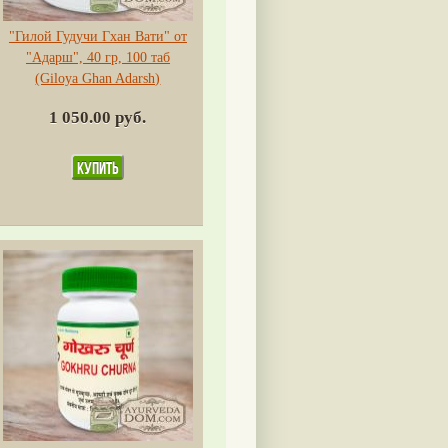
"Гилой Гудучи Гхан Вати" от
"Адарш", 40 гр, 100 таб
(Giloya Ghan Adarsh)
1 050.00 руб.