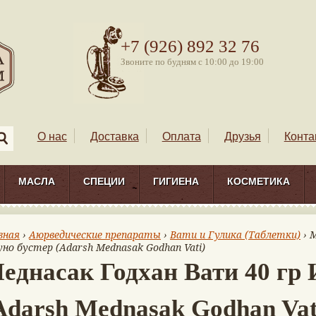
+7 (926) 892 32 76
Звоните по будням с 10:00 до 19:00
О нас
Доставка
Оплата
Друзья
Конта
МАСЛА
СПЕЦИИ
ГИГИЕНА
КОСМЕТИКА
вная
›
Аюрведические препараты
›
Вати и Гулика (Таблетки)
› 
но бустер (Adarsh Mednasak Godhan Vati)
еднасак Годхан Вати 40 гр 
Adarsh Mednasak Godhan Vat