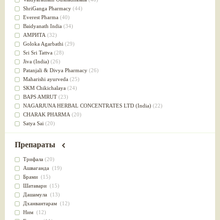
Успокоительное
(36)
ShriGanga Pharmacy
(44)
Для глаз
(34)
Everest Pharma
(40)
от геморроя
(34)
Baidyanath India
(34)
Противовоспалительное
(34)
АМРИТА
(32)
Для Питта доши
(32)
Goloka Agarbathi
(29)
Для сердца
(32)
Sri Sri Tattva
(28)
Для сосудов головного мозга
(32)
Jiva (India)
(26)
Для полости рта
(32)
Patanjali & Divya Pharmacy
(26)
Дефицит железа
(31)
Maharishi ayurveda
(25)
Для лица
(31)
SKM Chikichalaya
(24)
Употребление в пищу
(30)
BAPS AMRUT
(23)
Ароматерапия
(29)
NAGARJUNA HERBAL CONCENTRATES LTD (India)
(22)
Жаропонижающее
(29)
CHARAK PHARMA
(20)
для памяти
(28)
Satya Sai
(20)
для почек
(28)
Vyas
(20)
Обезболивающие
(28)
Bipha
(19)
Препараты
Слабительное
(28)
Kerala Ayurveda
(19)
Афродизиак
(27)
Organic India pvt ltd
(18)
Трифала
(20)
Напитки
(27)
Lalita
(16)
Ашваганда
(19)
Для йоги
(27)
Ashtang Herbals
(15)
Брами
(15)
Для потенции
(26)
Alarsin
(14)
Шатавари
(15)
Для душа
(25)
Vasu Health care
(14)
Дашамула
(13)
для концентрации внимания
(25)
Baraka
(13)
Дханвантарам
(12)
при нарушении эрекции
(25)
Dabur India Ltd
(13)
Ним
(12)
при неврозе
(25)