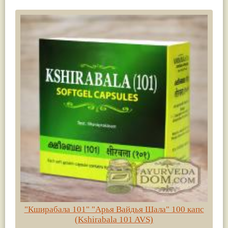
"Кширабала 101" "Арья Вайдья Шала" 100 капс
(Kshirabala 101 AVS)