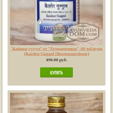
"Кайшор гуггул" от "Дутапапешвар", 60 таблеток
(Kaishor Guggul Dhootapapeshwar)
490.00 руб.