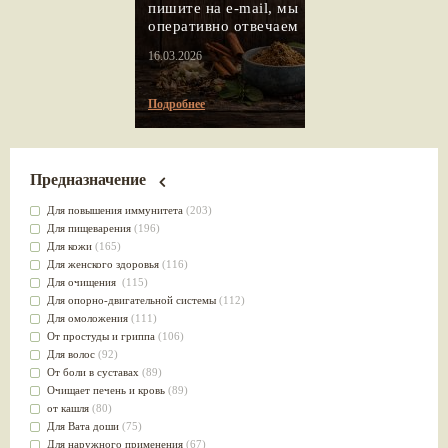
пишите на e-mail, мы
оперативно отвечаем
16.03.2026
Подробнее
Предназначение
Для повышения иммунитета
(203)
Для пищеварения
(196)
Для кожи
(165)
Для женского здоровья
(116)
Для очищения
(115)
Для опорно-двигательной системы
(112)
Для омоложения
(111)
От простуды и гриппа
(106)
Для волос
(92)
От боли в суставах
(89)
Очищает печень и кровь
(89)
от кашля
(80)
Для Вата доши
(75)
Для наружного применения
(67)