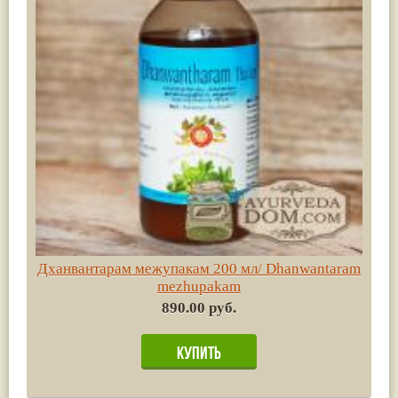
Дханвантарам межупакам 200 мл/ Dhanwantaram
mezhupakam
890.00 руб.