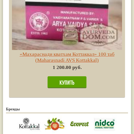
«Махараснади кватхам Коттаккал» 100 таб
(Maharasnadi AVS Kottakkal)
1 200.00 руб.
Бренды