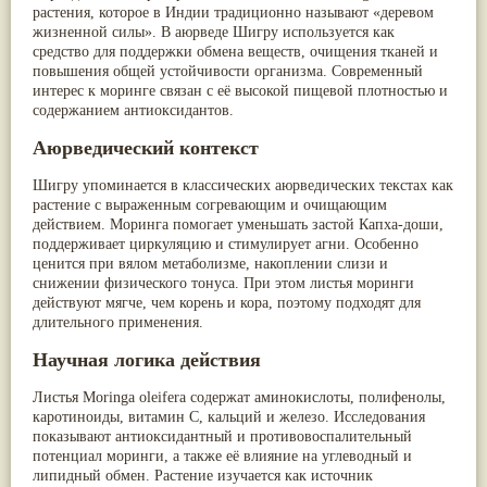
растения, которое в Индии традиционно называют «деревом
Паслён черный
(13)
жизненной силы». В аюрведе Шигру используется как
Ипомея
(12)
средство для поддержки обмена веществ, очищения тканей и
Коричник цейлонский
(12)
повышения общей устойчивости организма. Современный
Мирра
(12)
интерес к моринге связан с её высокой пищевой плотностью и
Розовая соль
(12)
содержанием антиоксидантов.
Сверция
(12)
Виноград
(11)
Аюрведический контекст
Каменная соль
(11)
Коровье молоко
(11)
Шигру упоминается в классических аюрведических текстах как
Мукуна жгучая
(11)
растение с выраженным согревающим и очищающим
Ним
(11)
действием. Моринга помогает уменьшать застой Капха-доши,
Патала
(11)
поддерживает циркуляцию и стимулирует агни. Особенно
Перец чаба
(11)
ценится при вялом метаболизме, накоплении слизи и
Соссюрея/кушта
(11)
снижении физического тонуса. При этом листья моринги
Турпет
(11)
действуют мягче, чем корень и кора, поэтому подходят для
Алойное дерево
(10)
длительного применения.
Асафетида
(10)
Пармелия
(10)
Научная логика действия
Тмин обыкновенный
(10)
Ашока
(9)
Листья Moringa oleifera содержат аминокислоты, полифенолы,
Вишня гималайская
(9)
каротиноиды, витамин С, кальций и железо. Исследования
Данти
(9)
показывают антиоксидантный и противовоспалительный
Мурва
(9)
потенциал моринги, а также её влияние на углеводный и
Птерокарпус мешковидный
(9)
липидный обмен. Растение изучается как источник
Юстиция сосудистая/Васака
(9)