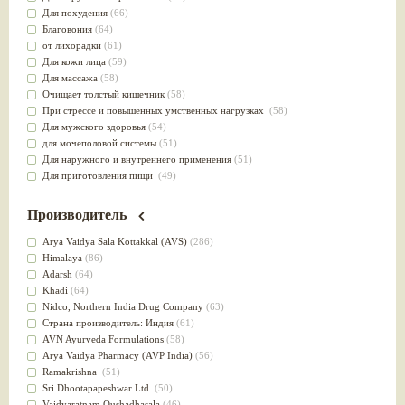
Для похудения
(66)
Благовония
(64)
от лихорадки
(61)
Для кожи лица
(59)
Для массажа
(58)
Очищает толстый кишечник
(58)
При стрессе и повышенных умственных нагрузках
(58)
Для мужского здоровья
(54)
для мочеполовой системы
(51)
Для наружного и внутреннего применения
(51)
Для приготовления пищи
(49)
от инфекций мочеполовой системы
(49)
Для стабилизации деятельности ЦНС
(47)
Производитель
для суставов
(47)
Лечит опухоли и отеки
(46)
Arya Vaidya Sala Kottakkal (AVS)
(286)
Для медитации
(44)
Himalaya
(86)
выводит токсины
(43)
Adarsh
(64)
Для здоровья печени
(41)
Khadi
(64)
Для тела
(39)
Nidсo, Northern India Drug Company
(63)
для очищения крови
(38)
Страна производитель: Индия
(61)
При диабете
(38)
AVN Ayurveda Formulations
(58)
Антиоксидант
(37)
Arya Vaidya Pharmacy (AVP India)
(56)
Для Капха(Кафа) доши
(37)
Ramakrishna
(51)
От паразитов
(37)
Sri Dhootapapeshwar Ltd.
(50)
При расстройстве желудка
(36)
Vaidyaratnam Oushadhasala
(46)