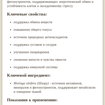
фитонутриентов, поддерживающих энергетический обмен и
Жасмин
(8)
устойчивость клеток к оксидативному стрессу.
Каранджа
(8)
Касторовое масло
(8)
Ключевые свойства:
Кутаки
(8)
Мята
(8)
поддержка обмена веществ
Пушкара
(8)
more...
повышение общего тонуса
источник природных антиоксидантов
поддержка суставов и сосудов
улучшение пищеварения
снижение вялости и чувства тяжести
поддержка иммунной системы
Ключевой ингредиент:
Moringa oleifera (Шигру)
- источник витаминов,
минералов и фитонутриентов, поддерживает метаболизм
и очищение тканей.
Показания к применению: