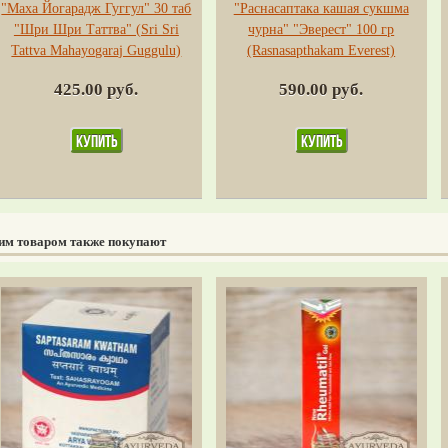
"Маха Йогарадж Гуггул" 30 таб
"Раснасаптака кашая сукшма
"Шри Шри Таттва" (Sri Sri
чурна" "Эверест" 100 гр
Tattva Mahayogaraj Guggulu)
(Rasnasapthakam Everest)
425.00 руб.
590.00 руб.
тим товаром также покупают