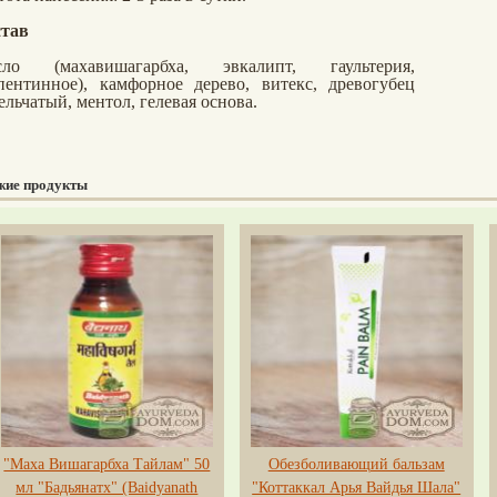
тав
сло (м
ахавишагарбха
, эвкалипт, гаультерия,
пентинное), камфорное дерево, витекс, древогубец
ельчатый, ментол, гелевая основа.
жие продукты
"Маха Вишагарбха Тайлам" 50
Обезболивающий бальзам
мл "Бадьянатх" (Baidyanath
"Коттаккал Арья Вайдья Шала"