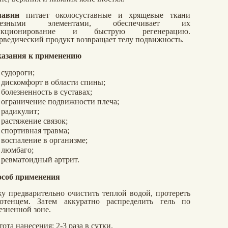
мавин
питает околосуставные и хрящевые ткани
лезными элементами, обеспечивает их
нкционирование и быструю регенерацию.
ведический продукт возвращает телу подвижность.
азания к применению
судороги;
дискомфорт в области спины;
болезненность в суставах;
ограничение подвижности плеча;
радикулит;
растяжение связок;
спортивная травма;
воспаление в организме;
люмбаго;
ревматоидный артрит.
соб применения
у предварительно очистить теплой водой, протереть
отенцем. Затем аккуратно распределить гель по
езненной зоне.
тота нанесения: 2-3 раза в сутки.