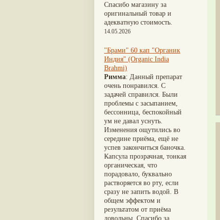
Nirdosh
(3)
Шиладжит
(20)
Спасибо магазину за
Агастья расаяна
(3)
Арджуна
(19)
оригинальный товар и
Ашта чурна
(3)
Касмарья
(19)
адекватную стоимость.
Аштаваргам
(3)
Кориандр
(19)
14.05.2026
Брами вати с золотом
(3)
Туласи
(18)
Брахма расаяна
(3)
Барбарис индийский
(17)
"Брами" 60 кап "Органик
Брихатьяди
(3)
Зира
(17)
Индия" (Organic India
Видарьяди
(3)
Крапива индийская
(17)
Brahmi)
Гуггул
(3)
Патола
(17)
Римма
: Данный препарат
Дханвантарам 101
(3)
Холарена - Кутаджа
(17)
очень понравился. С
Дханвантарам тайлам
(3)
Шионака
(17)
задачей справился. Были
Кайлаш дживан
(3)
Аджван/Ажгон
(16)
проблемы с засыпанием,
Кальянака гритам
(3)
Акация катеху
(16)
бессонница, беспокойный
Кримикутхар рас
(3)
Кальций
(16)
ум не давал уснуть.
Кунжутное масло
(3)
Укроп пахучий
(16)
Изменения ощутились во
Кутаджа
(3)
Дашамула
(15)
середине приёма, ещё не
Кширабала
(3)
Лодхра
(14)
успев закончиться баночка.
Лив 52
(3)
Моринга
(14)
Капсула прозрачная, тонкая
more...
Перец кубеба
(14)
органическая, что
Сахарный тростник
(14)
порадовало, буквально
Бхунимба/Андрографис
растворяется во рту, если
метельчатый
(13)
сразу не запить водой. В
Гвоздика
(13)
общем эффектом и
Кассия трубчатая
(13)
результатом от приёма
Мезуя железная
(13)
довольны. Спасибо за