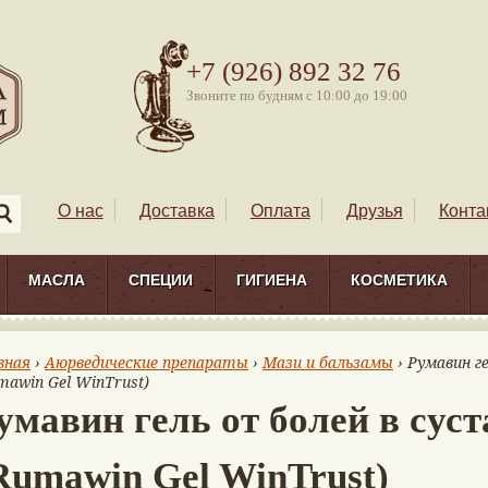
+7 (926) 892 32 76
Звоните по будням с 10:00 до 19:00
О нас
Доставка
Оплата
Друзья
Конта
МАСЛА
СПЕЦИИ
ГИГИЕНА
КОСМЕТИКА
вная
›
Аюрведические препараты
›
Мази и бальзамы
› Румавин ге
mawin Gel WinTrust)
умавин гель от болей в суст
Rumawin Gel WinTrust)