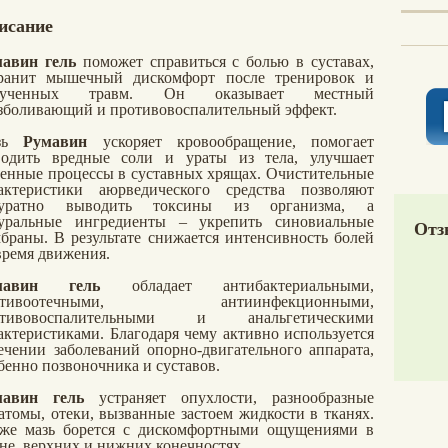
исание
авин гель
поможет справиться с болью в суставах,
ранит мышечный дискомфорт после тренировок и
лученных травм. Он оказывает местный
зболивающий и противовоспалительный эффект.
зь
Румавин
ускоряет кровообращение, помогает
одить вредные соли и ураты из тела, улучшает
енные процессы в суставных хрящах. Очистительные
актеристики аюрведического средства позволяют
куратно выводить токсины из организма, а
уральные ингредиенты – укрепить синовиальные
Отз
браны. В результате снижается интенсивность болей
время движения.
мавин гель
обладает антибактериальными,
отивоотечными, антиинфекционными,
отивовоспалительными и анальгетическими
актеристиками. Благодаря чему активно используется
ечении заболеваний опорно-двигательного аппарата,
бенно позвоночника и суставов.
мавин гель
устраняет опухлости, разнообразные
атомы, отеки, вызванные застоем жидкости в тканях.
же мазь борется с дискомфортными ощущениями в
не, верхних и нижних конечностях.