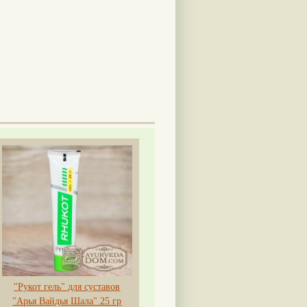
"Рукот гель" для суставов
"Арья Вайдья Шала" 25 гр