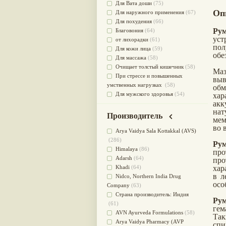
Для Вата доши
(75)
Оп
Для наружного применения
(67)
Для похудения
(66)
Рум
Благовония
(64)
уст
от лихорадки
(61)
по
Для кожи лица
(59)
обе
Для массажа
(58)
Очищает толстый кишечник
(58)
Ма
При стрессе и повышенных
выв
умственных нагрузках
(58)
обм
Для мужского здоровья
(54)
хар
ак
для мочеполовой системы
(51)
нат
Для наружного и внутреннего
Производитель
мем
применения
(51)
во 
Для приготовления пищи
(49)
Arya Vaidya Sala Kottakkal (AVS)
от инфекций мочеполовой
(286)
Ру
системы
(49)
Himalaya
(86)
пр
Для стабилизации деятельности
Adarsh
(64)
пр
ЦНС
(47)
Khadi
(64)
хар
в л
для суставов
(47)
Nidсo, Northern India Drug
осо
Лечит опухоли и отеки
(46)
Company
(63)
Для медитации
(44)
Страна производитель: Индия
Ру
выводит токсины
(43)
(61)
гем
Для здоровья печени
(41)
AVN Ayurveda Formulations
(58)
Так
Для тела
(39)
Arya Vaidya Pharmacy (AVP
спи