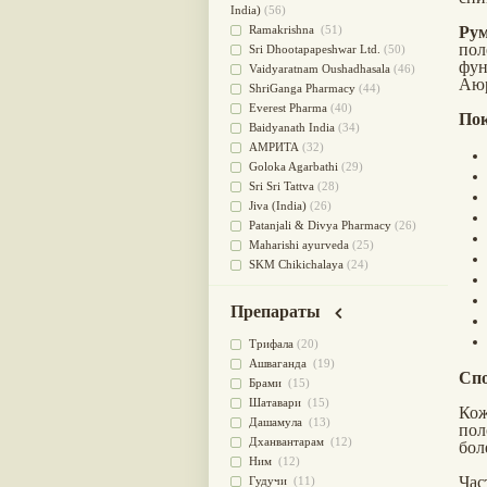
для очищения крови
(38)
India)
(56)
При диабете
(38)
Ramakrishna
(51)
Ру
по
Антиоксидант
(37)
Sri Dhootapapeshwar Ltd.
(50)
фу
Для Капха(Кафа) доши
(37)
Vaidyaratnam Oushadhasala
(46)
Аюр
От паразитов
(37)
ShriGanga Pharmacy
(44)
При расстройстве желудка
(36)
Everest Pharma
(40)
Пок
Успокоительное
(36)
Baidyanath India
(34)
Для глаз
(34)
АМРИТА
(32)
от геморроя
(34)
Goloka Agarbathi
(29)
Противовоспалительное
(34)
Sri Sri Tattva
(28)
Для Питта доши
(32)
Jiva (India)
(26)
Для сердца
(32)
Patanjali & Divya Pharmacy
(26)
Для сосудов головного мозга
Maharishi ayurveda
(25)
(32)
SKM Chikichalaya
(24)
Для полости рта
(32)
BAPS AMRUT
(23)
Дефицит железа
(31)
NAGARJUNA HERBAL
Препараты
Для лица
(31)
CONCENTRATES LTD (India)
(22)
Употребление в пищу
(30)
CHARAK PHARMA
(20)
Трифала
(20)
Ароматерапия
(29)
Satya Sai
(20)
Ашваганда
(19)
Спо
Жаропонижающее
(29)
Vyas
(20)
Брами
(15)
для памяти
(28)
Bipha
(19)
Шатавари
(15)
Кож
для почек
(28)
Kerala Ayurveda
(19)
Дашамула
(13)
пол
Обезболивающие
(28)
Organic India pvt ltd
(18)
Дханвантарам
(12)
бол
Слабительное
(28)
Lalita
(16)
Ним
(12)
Афродизиак
(27)
Час
Ashtang Herbals
(15)
Гудучи
(11)