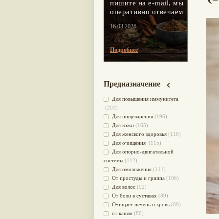
пишите на e-mail, мы
оперативно отвечаем
16.03.2026
Подробнее
Предназначение
Для повышения иммунитета
(203)
Для пищеварения
(196)
Для кожи
(165)
Для женского здоровья
(116)
Для очищения
(115)
Для опорно-двигательной
системы
(112)
Для омоложения
(111)
От простуды и гриппа
(106)
Для волос
(92)
От боли в суставах
(89)
Очищает печень и кровь
(89)
от кашля
(80)