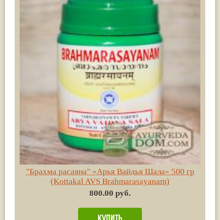
"Брахма расаяна" «Арья Вайдья Шала» 500 гр
(Kottakal AVS Brahmarasayanam)
800.00 руб.