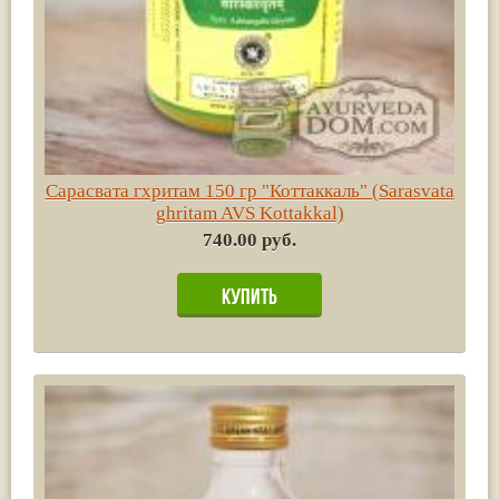
Сарасвата гхритам 150 гр "Коттаккаль" (Sarasvata
ghritam AVS Kottakkal)
740.00 руб.