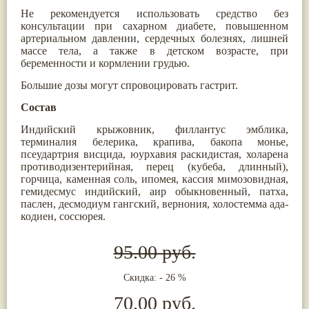
Жасмин
(8)
Не рекомендуется использовать средство без
Каранджа
(8)
консультации при сахарном диабете, повышенном
Касторовое масло
(8)
артериальном давлении, сердечных болезнях, лишней
Кутаки
(8)
массе тела, а также в детском возрасте, при
Мята
(8)
беременности и кормлении грудью.
Пушкара
(8)
Большие дозы могут спровоцировать гастрит.
more...
Состав
Индийский крыжовник, филлантус эмблика,
терминалия белерика, крапива, бакопа монье,
псеудартрия висцида, юурхавия раскидистая, холарена
противодизентерийная, перец (кубеба, длинный),
горчица, каменная соль, ипомея, кассия мимозовидная,
гемидесмус индийский, аир обыкновенный, патха,
паслен, десмодиум гангский, вернония, холостемма ада-
кодиен, соссюрея.
95.00 руб.
Скидка: - 26 %
70.00 руб.