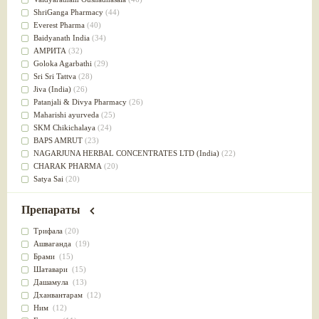
Успокоительное
(36)
ShriGanga Pharmacy
(44)
Для глаз
(34)
Everest Pharma
(40)
от геморроя
(34)
Baidyanath India
(34)
Противовоспалительное
(34)
АМРИТА
(32)
Для Питта доши
(32)
Goloka Agarbathi
(29)
Для сердца
(32)
Sri Sri Tattva
(28)
Для сосудов головного мозга
(32)
Jiva (India)
(26)
Для полости рта
(32)
Patanjali & Divya Pharmacy
(26)
Дефицит железа
(31)
Maharishi ayurveda
(25)
Для лица
(31)
SKM Chikichalaya
(24)
Употребление в пищу
(30)
BAPS AMRUT
(23)
Ароматерапия
(29)
NAGARJUNA HERBAL CONCENTRATES LTD (India)
(22)
Жаропонижающее
(29)
CHARAK PHARMA
(20)
для памяти
(28)
Satya Sai
(20)
для почек
(28)
Vyas
(20)
Обезболивающие
(28)
Bipha
(19)
Препараты
Слабительное
(28)
Kerala Ayurveda
(19)
Афродизиак
(27)
Organic India pvt ltd
(18)
Трифала
(20)
Напитки
(27)
Lalita
(16)
Ашваганда
(19)
Для йоги
(27)
Ashtang Herbals
(15)
Брами
(15)
Для потенции
(26)
Alarsin
(14)
Шатавари
(15)
Для душа
(25)
Vasu Health care
(14)
Дашамула
(13)
для концентрации внимания
(25)
Baraka
(13)
Дханвантарам
(12)
при нарушении эрекции
(25)
Dabur India Ltd
(13)
Ним
(12)
при неврозе
(25)