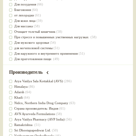
Для похудения
(66)
Благовония
(64)
от лихорадки
(61)
Для кожи лица
(59)
Для массажа
(58)
Очищает толстый кишечник
(58)
При стрессе и повышенных умственных нагрузках
(58)
Для мужского здоровья
(54)
для мочеполовой системы
(51)
Для наружного и внутреннего применения
(51)
Для приготовления пищи
(49)
от инфекций мочеполовой системы
(49)
Для стабилизации деятельности ЦНС
(47)
Производитель
для суставов
(47)
Лечит опухоли и отеки
(46)
Arya Vaidya Sala Kottakkal (AVS)
(286)
Для медитации
(44)
Himalaya
(86)
выводит токсины
(43)
Adarsh
(64)
Для здоровья печени
(41)
Khadi
(64)
Для тела
(39)
Nidсo, Northern India Drug Company
(63)
для очищения крови
(38)
Страна производитель: Индия
(61)
При диабете
(38)
AVN Ayurveda Formulations
(58)
Антиоксидант
(37)
Arya Vaidya Pharmacy (AVP India)
(56)
Для Капха(Кафа) доши
(37)
Ramakrishna
(51)
От паразитов
(37)
Sri Dhootapapeshwar Ltd.
(50)
При расстройстве желудка
(36)
Vaidyaratnam Oushadhasala
(46)