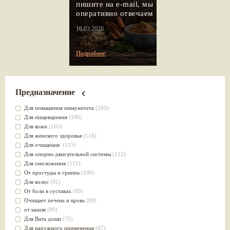
пишите на e-mail, мы
оперативно отвечаем
16.03.2026
Подробнее
Предназначение
Для повышения иммунитета
(203)
Для пищеварения
(196)
Для кожи
(165)
Для женского здоровья
(116)
Для очищения
(115)
Для опорно-двигательной системы
(112)
Для омоложения
(111)
От простуды и гриппа
(106)
Для волос
(92)
От боли в суставах
(89)
Очищает печень и кровь
(89)
от кашля
(80)
Для Вата доши
(75)
Для наружного применения
(67)