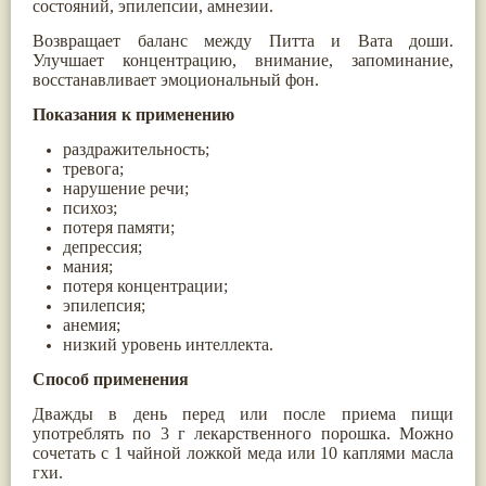
состояний, эпилепсии, амнезии.
Паслён черный
(13)
Ипомея
(12)
Возвращает баланс между Питта и Вата доши.
Коричник цейлонский
(12)
Улучшает концентрацию, внимание, запоминание,
Мирра
(12)
восстанавливает эмоциональный фон.
Розовая соль
(12)
Показания к применению
Сверция
(12)
Виноград
(11)
раздражительность;
Каменная соль
(11)
тревога;
Коровье молоко
(11)
нарушение речи;
Мукуна жгучая
(11)
психоз;
Ним
(11)
потеря памяти;
Патала
(11)
депрессия;
Перец чаба
(11)
мания;
Соссюрея/кушта
(11)
потеря концентрации;
Турпет
(11)
эпилепсия;
Алойное дерево
(10)
анемия;
Асафетида
(10)
низкий уровень интеллекта.
Пармелия
(10)
Тмин обыкновенный
(10)
Способ применения
Ашока
(9)
Вишня гималайская
(9)
Дважды в день перед или после приема пищи
Данти
(9)
употреблять по 3 г лекарственного порошка. Можно
Мурва
(9)
сочетать с 1 чайной ложкой меда или 10 каплями масла
Птерокарпус мешковидный
(9)
гхи.
Юстиция сосудистая/Васака
(9)