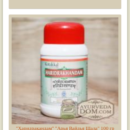
"Харидракандам" "Арья Вайдья Шала" 100 гр