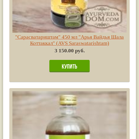
"Сарасватариштам" 450 мл "Арья Вайдья Шала
Коттаккал" (AVS Saraswatarishtam)
3 150.00 руб.