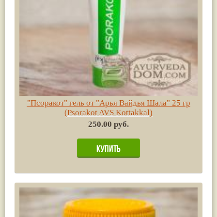
"Псоракот" гель от "Арья Вайдья Шала" 25 гр
(Psorakot AVS Kottakkal)
250.00 руб.