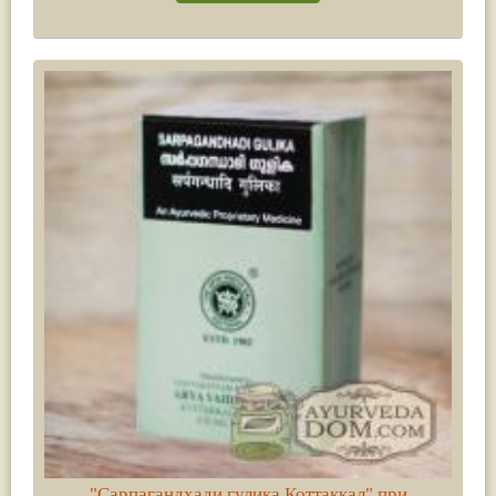
"Сарпагандхади гулика Коттаккал" при