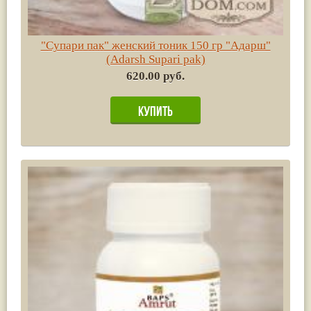
"Супари пак" женский тоник 150 гр "Адарш"
(Adarsh Supari pak)
620.00 руб.