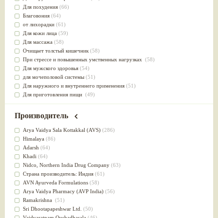
Для похудения
(66)
Благовония
(64)
от лихорадки
(61)
Для кожи лица
(59)
Для массажа
(58)
Очищает толстый кишечник
(58)
При стрессе и повышенных умственных нагрузках
(58)
Для мужского здоровья
(54)
для мочеполовой системы
(51)
Для наружного и внутреннего применения
(51)
Для приготовления пищи
(49)
от инфекций мочеполовой системы
(49)
Для стабилизации деятельности ЦНС
(47)
Производитель
для суставов
(47)
Лечит опухоли и отеки
(46)
Arya Vaidya Sala Kottakkal (AVS)
(286)
Для медитации
(44)
Himalaya
(86)
выводит токсины
(43)
Adarsh
(64)
Для здоровья печени
(41)
Khadi
(64)
Для тела
(39)
Nidсo, Northern India Drug Company
(63)
для очищения крови
(38)
Страна производитель: Индия
(61)
При диабете
(38)
AVN Ayurveda Formulations
(58)
Антиоксидант
(37)
Arya Vaidya Pharmacy (AVP India)
(56)
Для Капха(Кафа) доши
(37)
Ramakrishna
(51)
От паразитов
(37)
Sri Dhootapapeshwar Ltd.
(50)
При расстройстве желудка
(36)
Vaidyaratnam Oushadhasala
(46)