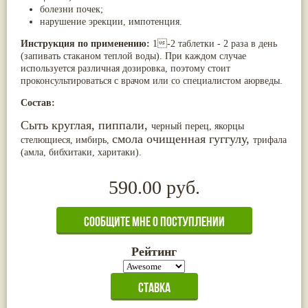
болезни почек;
Жасмин
(8)
нарушение эрекции, импотенция.
Каранджа
(8)
Касторовое масло
(8)
Инструкция по применению:
1-2 таблетки - 2 раза в день
Кутаки
(8)
(запивать стаканом теплой воды). При каждом случае
Мята
(8)
используется различная дозировка, поэтому стоит
Пушкара
(8)
проконсультироваться с врачом или со специалистом аюрведы.
more...
Состав:
Сыть круглая, пиппали,
черный перец, якорцы
смола очищенная
гуггулу,
стелющиеся, имбирь,
трифала
(амла, бибхитаки, харитаки).
590.00 руб.
Рейтинг