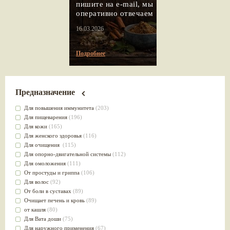
пишите на e-mail, мы
оперативно отвечаем
16.03.2026
Подробнее
Предназначение
Для повышения иммунитета
(203)
Для пищеварения
(196)
Для кожи
(165)
Для женского здоровья
(116)
Для очищения
(115)
Для опорно-двигательной системы
(112)
Для омоложения
(111)
От простуды и гриппа
(106)
Для волос
(92)
От боли в суставах
(89)
Очищает печень и кровь
(89)
от кашля
(80)
Для Вата доши
(75)
Для наружного применения
(67)