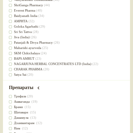
Успокоительное
(36)
ShriGanga Pharmacy
(44)
Для глаз
(34)
Everest Pharma
(40)
от геморроя
(34)
Baidyanath India
(34)
Противовоспалительное
(34)
АМРИТА
(32)
Для Питта доши
(32)
Goloka Agarbathi
(29)
Для сердца
(32)
Sri Sri Tattva
(28)
Для сосудов головного мозга
(32)
Jiva (India)
(26)
Для полости рта
(32)
Patanjali & Divya Pharmacy
(26)
Дефицит железа
(31)
Maharishi ayurveda
(25)
Для лица
(31)
SKM Chikichalaya
(24)
Употребление в пищу
(30)
BAPS AMRUT
(23)
Ароматерапия
(29)
NAGARJUNA HERBAL CONCENTRATES LTD (India)
(22)
Жаропонижающее
(29)
CHARAK PHARMA
(20)
для памяти
(28)
Satya Sai
(20)
для почек
(28)
Vyas
(20)
Обезболивающие
(28)
Bipha
(19)
Препараты
Слабительное
(28)
Kerala Ayurveda
(19)
Афродизиак
(27)
Organic India pvt ltd
(18)
Трифала
(20)
Напитки
(27)
Lalita
(16)
Ашваганда
(19)
Для йоги
(27)
Ashtang Herbals
(15)
Брами
(15)
Для потенции
(26)
Alarsin
(14)
Шатавари
(15)
Для душа
(25)
Vasu Health care
(14)
Дашамула
(13)
для концентрации внимания
(25)
Baraka
(13)
Дханвантарам
(12)
при нарушении эрекции
(25)
Dabur India Ltd
(13)
Ним
(12)
при неврозе
(25)