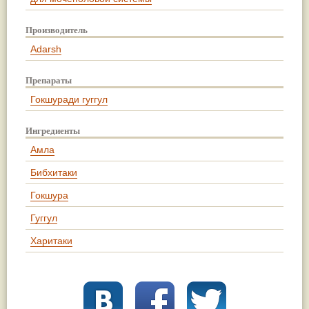
Производитель
Adarsh
Препараты
Гокшуради гуггул
Ингредиенты
Амла
Бибхитаки
Гокшура
Гуггул
Харитаки