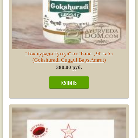
"Гокшуради Гуггул" от "Бапс", 90 табл
(Gokshuradi Guggul Baps Amrut)
380.00 руб.