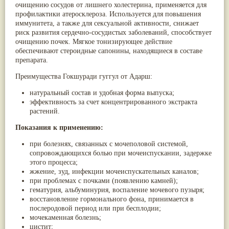
очищению сосудов от лишнего холестерина, применяется для
Паслён черный
(13)
профилактики атеросклероза. Используется для повышения
Ипомея
(12)
иммунитета, а также для сексуальной активности, снижает
Коричник цейлонский
(12)
риск развития сердечно-сосудистых заболеваний, способствует
Мирра
(12)
очищению почек. Мягкое тонизирующее действие
Розовая соль
(12)
обеспечивают стероидные сапонины, находящиеся в составе
Сверция
(12)
препарата.
Виноград
(11)
Каменная соль
(11)
Преимущества Гокшуради гуггул от Адарш:
Коровье молоко
(11)
Мукуна жгучая
(11)
натуральный состав и удобная форма выпуска;
Ним
(11)
эффективность за счет концентрированного экстракта
Патала
(11)
растений.
Перец чаба
(11)
Соссюрея/кушта
(11)
Показания к применению:
Турпет
(11)
при болезнях, связанных с мочеполовой системой,
Алойное дерево
(10)
сопровождающихся болью при мочеиспускании, задержке
Асафетида
(10)
этого процесса;
Пармелия
(10)
жжение, зуд, инфекции мочеиспускательных каналов;
Тмин обыкновенный
(10)
при проблемах с почками (появлению камней);
Ашока
(9)
гематурия, альбуминурия, воспаление мочевого пузыря;
Вишня гималайская
(9)
восстановление гормонального фона, принимается в
Данти
(9)
послеродовой период или при бесплодии;
Мурва
(9)
мочекаменная болезнь;
Птерокарпус мешковидный
(9)
цистит;
Юстиция сосудистая/Васака
(9)