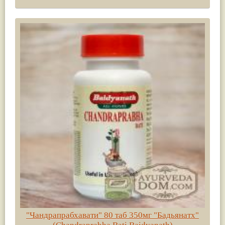
"Чандрапрабхавати" 80 таб 350мг "Бадьянатх"