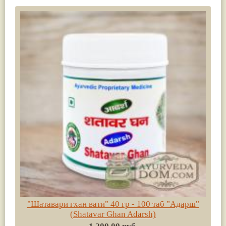
"Шатавари гхан вати" 40 гр - 100 таб "Адарш"
(Shatavar Ghan Adarsh)