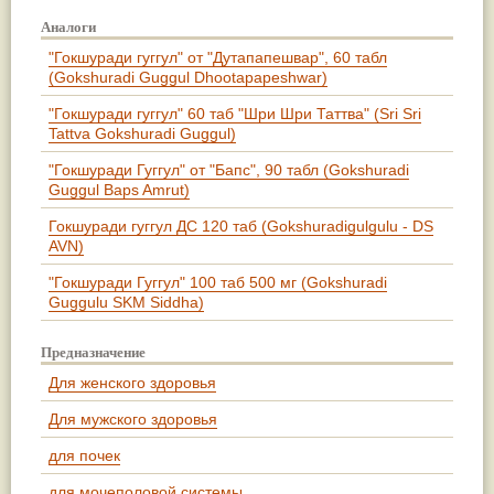
Аналоги
"Гокшуради гуггул" от "Дутапапешвар", 60 табл
(Gokshuradi Guggul Dhootapapeshwar)
"Гокшуради гуггул" 60 таб "Шри Шри Таттва" (Sri Sri
Tattva Gokshuradi Guggul)
"Гокшуради Гуггул" от "Бапс", 90 табл (Gokshuradi
Guggul Baps Amrut)
Гокшуради гуггул ДС 120 таб (Gokshuradigulgulu - DS
AVN)
"Гокшуради Гуггул" 100 таб 500 мг (Gokshuradi
Guggulu SKM Siddha)
Предназначение
Для женского здоровья
Для мужского здоровья
для почек
для мочеполовой системы