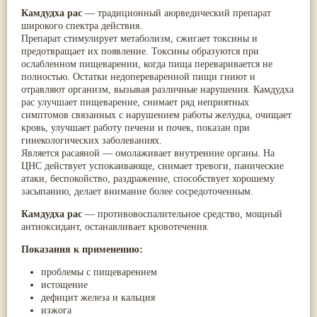
Паслён черный
(13)
Камдудха рас
— традиционный аюрведический препарат
Ипомея
(12)
широкого спектра действия.
Коричник цейлонский
(12)
Препарат стимулирует метаболизм, сжигает токсины и
Мирра
(12)
предотвращает их появление. Токсины образуются при
Розовая соль
(12)
ослабленном пищеварении, когда пища переваривается не
Сверция
(12)
полностью. Остатки недопереваренной пищи гниют и
Виноград
(11)
отравляют организм, вызывая различные нарушения. Камдудха
Каменная соль
(11)
рас улучшает пищеварение, снимает ряд неприятных
Коровье молоко
(11)
симптомов связанных с нарушением работы желудка, очищает
Мукуна жгучая
(11)
кровь, улучшает работу печени и почек, показан при
Ним
(11)
гинекологических заболеваниях.
Патала
(11)
Является расаяной — омолаживает внутренние органы. На
Перец чаба
(11)
ЦНС действует успокаивающе, снимает тревоги, панические
Соссюрея/кушта
(11)
атаки, беспокойство, раздражение, способствует хорошему
Турпет
(11)
засыпанию, делает внимание более сосредоточенным.
Алойное дерево
(10)
Камдудха рас
Асафетида
(10)
— противовоспалительное средство, мощный
антиоксидант, останавливает кровотечения.
Пармелия
(10)
Тмин обыкновенный
(10)
Показания к применению:
Ашока
(9)
Вишня гималайская
(9)
проблемы с пищеварением
Данти
(9)
истощение
Мурва
(9)
дефицит железа и кальция
Птерокарпус мешковидный
(9)
изжога
Юстиция сосудистая/Васака
(9)