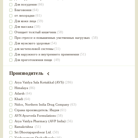
Для похудения
(66)
Благовония
(64)
от лихорадки
(61)
Для кожи лица
(59)
Для массажа
(58)
Очищает толстый кишечник
(58)
При стрессе и повышенных умственных нагрузках
(58)
Для мужского здоровья
(54)
для мочеполовой системы
(51)
Для наружного и внутреннего применения
(51)
Для приготовления пищи
(49)
от инфекций мочеполовой системы
(49)
Для стабилизации деятельности ЦНС
(47)
Производитель
для суставов
(47)
Лечит опухоли и отеки
(46)
Arya Vaidya Sala Kottakkal (AVS)
(286)
Для медитации
(44)
Himalaya
(86)
выводит токсины
(43)
Adarsh
(64)
Для здоровья печени
(41)
Khadi
(64)
Для тела
(39)
Nidсo, Northern India Drug Company
(63)
для очищения крови
(38)
Страна производитель: Индия
(61)
При диабете
(38)
AVN Ayurveda Formulations
(58)
Антиоксидант
(37)
Arya Vaidya Pharmacy (AVP India)
(56)
Для Капха(Кафа) доши
(37)
Ramakrishna
(51)
От паразитов
(37)
Sri Dhootapapeshwar Ltd.
(50)
При расстройстве желудка
(36)
Vaidyaratnam Oushadhasala
(46)