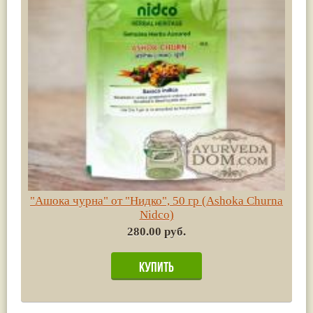
"Ашока чурна" от "Нидко", 50 гр (Ashoka Churna
Nidco)
280.00 руб.