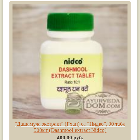
"Дашамула экстракт" (Гхан) от "Нидко", 30 табл
500мг (Dashmool extract Nidco)
400.00 руб.