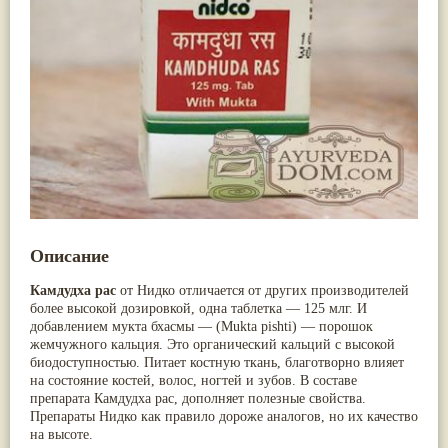
Nirdosh
(3)
Арджуна
(19)
Агастья расаяна
(3)
Касмарья
(19)
Ашта чурна
(3)
Кориандр
(19)
Аштаваргам
(3)
Туласи
(18)
Брами вати с золотом
(3)
Барбарис индийский
(17)
Брахма расаяна
(3)
Зира
(17)
Брихатьяди
(3)
Крапива индийская
(17)
Видарьяди
(3)
Патола
(17)
Гуггул
(3)
Холарена - Кутаджа
(17)
Дханвантарам 101
(3)
Шионака
(17)
Дханвантарам тайлам
(3)
Аджван/Ажгон
(16)
Кайлаш дживан
(3)
Акация катеху
(16)
Кальянака гритам
(3)
Кальций
(16)
Кримикутхар рас
(3)
Укроп пахучий
(16)
Описание
Кунжутное масло
(3)
Дашамула
(15)
Кутаджа
(3)
Лодхра
(14)
Камдудха рас
от Нидко отличается от других производителей
Кширабала
(3)
Моринга
(14)
более высокой дозировкой, одна таблетка — 125 млг. И
Лив 52
(3)
Перец кубеба
(14)
добавлением мукта бхасмы — (Mukta pishti) — порошок
more...
Сахарный тростник
(14)
жемчужного кальция. Это органический кальций с высокой
Бхунимба/Андрографис метельчатый
(13)
биодоступностью. Питает костную ткань, благотворно влияет
Гвоздика
(13)
на состояние костей, волос, ногтей и зубов. В составе
Кассия трубчатая
(13)
препарата Камдудха рас, дополняет полезные свойства.
Мезуя железная
(13)
Препараты Нидко как правило дороже аналогов, но их качество
Мускатный орех
(13)
на высоте.
Пажитник
(13)