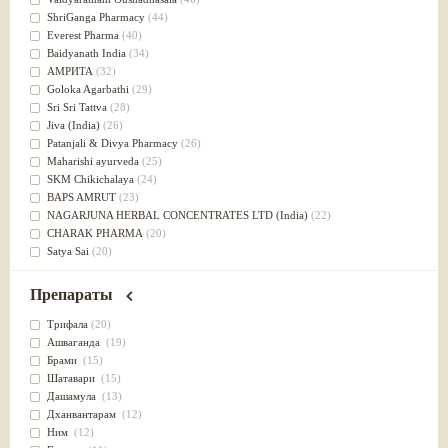
Успокоительное
(36)
ShriGanga Pharmacy
(44)
Для глаз
(34)
Everest Pharma
(40)
от геморроя
(34)
Baidyanath India
(34)
Противовоспалительное
(34)
АМРИТА
(32)
Для Питта доши
(32)
Goloka Agarbathi
(29)
Для сердца
(32)
Sri Sri Tattva
(28)
Для сосудов головного мозга
(32)
Jiva (India)
(26)
Для полости рта
(32)
Patanjali & Divya Pharmacy
(26)
Дефицит железа
(31)
Maharishi ayurveda
(25)
Для лица
(31)
SKM Chikichalaya
(24)
Употребление в пищу
(30)
BAPS AMRUT
(23)
Ароматерапия
(29)
NAGARJUNA HERBAL CONCENTRATES LTD (India)
(22)
Жаропонижающее
(29)
CHARAK PHARMA
(20)
для памяти
(28)
Satya Sai
(20)
для почек
(28)
Vyas
(20)
Обезболивающие
(28)
Bipha
(19)
Препараты
Слабительное
(28)
Kerala Ayurveda
(19)
Афродизиак
(27)
Organic India pvt ltd
(18)
Трифала
(20)
Напитки
(27)
Lalita
(16)
Ашваганда
(19)
Для йоги
(27)
Ashtang Herbals
(15)
Брами
(15)
Для потенции
(26)
Alarsin
(14)
Шатавари
(15)
Для душа
(25)
Vasu Health care
(14)
Дашамула
(13)
для концентрации внимания
(25)
Baraka
(13)
Дханвантарам
(12)
при нарушении эрекции
(25)
Dabur India Ltd
(13)
Ним
(12)
при неврозе
(25)