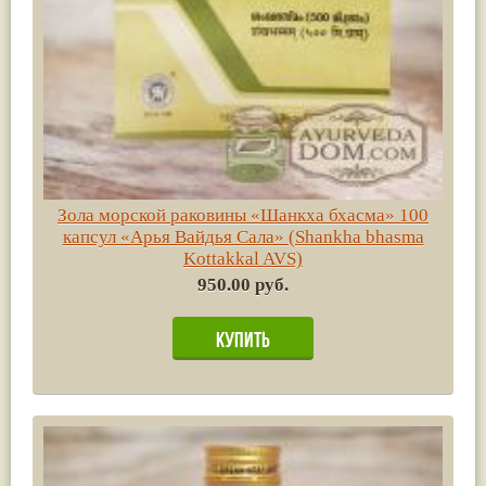
Зола морской раковины «Шанкха бхасма» 100
капсул «Арья Вайдья Сала» (Shankha bhasma
Kottakkal AVS)
950.00 руб.