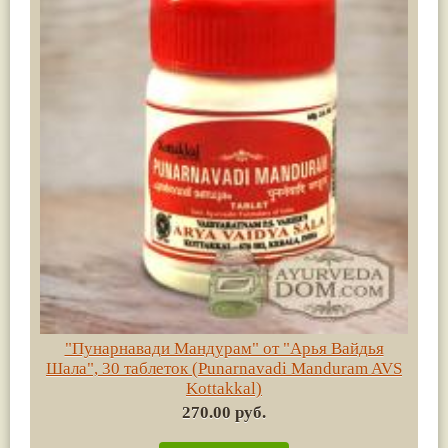
"Пунарнавади Мандурам" от "Арья Вайдья
Шала", 30 таблеток (Punarnavadi Мanduram AVS
Kottakkal)
270.00 руб.