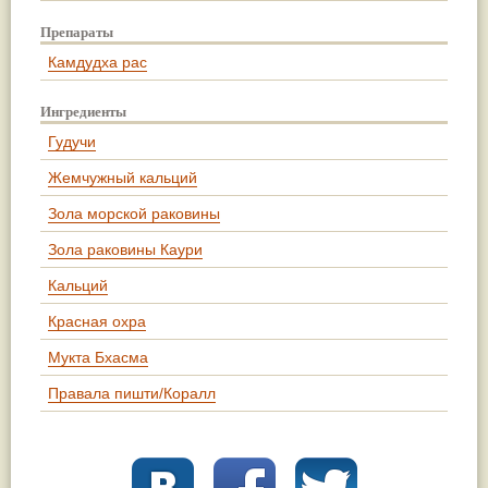
Препараты
Камдудха рас
Ингредиенты
Гудучи
Жемчужный кальций
Зола морской раковины
Зола раковины Каури
Кальций
Красная охра
Мукта Бхасма
Правала пишти/Коралл