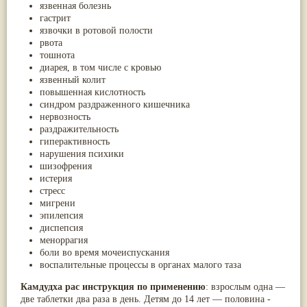
язвенная болезнь
Жасмин
(8)
гастрит
Каранджа
(8)
язвочки в ротовой полости
Касторовое масло
(8)
рвота
Кутаки
(8)
тошнота
Мята
(8)
диарея, в том числе с кровью
Пушкара
(8)
язвенный колит
more...
повышенная кислотность
синдром раздраженного кишечника
нервозность
раздражительность
гиперактивность
нарушения психики
шизофрения
истерия
стресс
мигрени
эпилепсия
диспепсия
меноррагия
боли во время мочеиспускания
воспалительные процессы в органах малого таза
Камдудха рас инструкция по применению
: взрослым одна —
две таблетки два раза в день. Детям до 14 лет — половина -