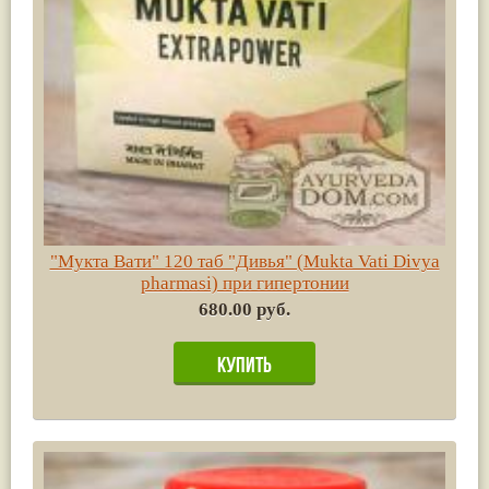
"Мукта Вати" 120 таб "Дивья" (Mukta Vati Divya
pharmasi) при гипертонии
680.00 руб.