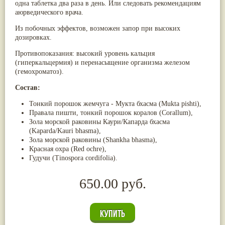
одна таблетка два раза в день. Или следовать рекомендациям
аюрведического врача.
Из побочных эффектов, возможен запор при высоких
дозировках.
Противопоказания: высокий уровень кальция
(гиперкальцермия) и перенасыщение организма железом
(гемохроматоз).
Состав:
Тонкий порошок жемчуга - Мукта бхасма (Mukta pishti),
Правала пишти, тонкий порошок коралов (Corallum),
Зола морской раковины Каури/Капарда бхасма
(Kaparda/Kauri bhasma),
Зола морской раковины (Shankha bhasma),
Красная охра (Red ochre),
Гудучи (Tinospora cordifolia).
650.00 руб.