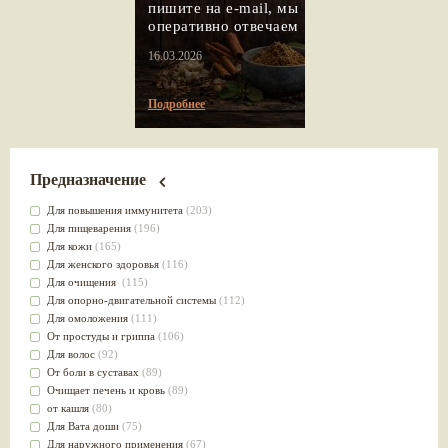
пишите на e-mail, мы
оперативно отвечаем
16.03.2026
Подробнее
Предназначение
Для повышения иммунитета
(203)
Для пищеварения
(196)
Для кожи
(165)
Для женского здоровья
(116)
Для очищения
(115)
Для опорно-двигательной системы
(112)
Для омоложения
(111)
От простуды и гриппа
(106)
Для волос
(92)
От боли в суставах
(89)
Очищает печень и кровь
(89)
от кашля
(80)
Для Вата доши
(75)
Для наружного применения
(67)