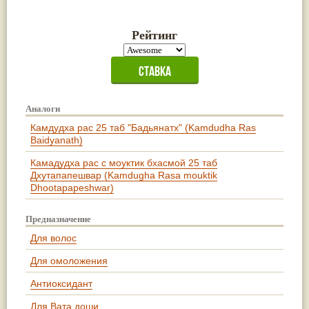
Рейтинг
Аналоги
Камдудха рас 25 таб "Бадьянатх" (Kamdudha Ras
Baidyanath)
Камадудха рас с моуктик бхасмой 25 таб
Дхутапапешвар (Kamdugha Rasa mouktik
Dhootapapeshwar)
Предназначение
Для волос
Для омоложения
Антиоксидант
Для Вата доши