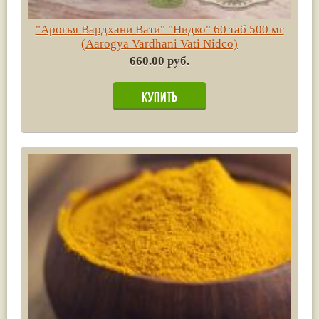
"Арогья Вардхани Вати" "Нидко" 60 таб 500 мг
(Aarogya Vardhani Vati Nidco)
660.00 руб.