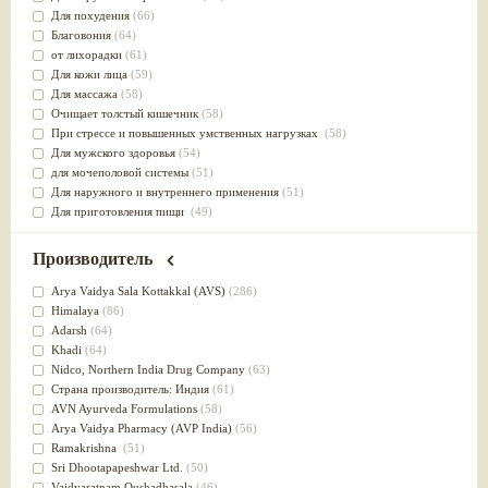
Для похудения
(66)
Благовония
(64)
от лихорадки
(61)
Для кожи лица
(59)
Для массажа
(58)
Очищает толстый кишечник
(58)
При стрессе и повышенных умственных нагрузках
(58)
Для мужского здоровья
(54)
для мочеполовой системы
(51)
Для наружного и внутреннего применения
(51)
Для приготовления пищи
(49)
от инфекций мочеполовой системы
(49)
Для стабилизации деятельности ЦНС
(47)
Производитель
для суставов
(47)
Лечит опухоли и отеки
(46)
Arya Vaidya Sala Kottakkal (AVS)
(286)
Для медитации
(44)
Himalaya
(86)
выводит токсины
(43)
Adarsh
(64)
Для здоровья печени
(41)
Khadi
(64)
Для тела
(39)
Nidсo, Northern India Drug Company
(63)
для очищения крови
(38)
Страна производитель: Индия
(61)
При диабете
(38)
AVN Ayurveda Formulations
(58)
Антиоксидант
(37)
Arya Vaidya Pharmacy (AVP India)
(56)
Для Капха(Кафа) доши
(37)
Ramakrishna
(51)
От паразитов
(37)
Sri Dhootapapeshwar Ltd.
(50)
При расстройстве желудка
(36)
Vaidyaratnam Oushadhasala
(46)