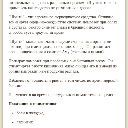
питательных веществ к различным органам. «Шунти» можно
Паслён черный
(13)
применять как средство от укачивания в дороге.
Ипомея
(12)
Коричник цейлонский
(12)
"Шунти" - универсальное аюрведическое средство. Отлично
Мирра
(12)
тонизирует сердечно-сосудистую систему, помогает при болях
Розовая соль
(12)
в суставах, быстро снимает спазм в брюшной полости,
Сверция
(12)
способствует циркуляции крови.
Виноград
(11)
Каменная соль
(11)
"Шунти" также назначают в случае скопления в организме
Коровье молоко
(11)
шлаков, при имеющихся состояниях холода. Он разжигает
Мукуна жгучая
(11)
огонь пищеварения и сжигает Аму (токсины и шлаки).
Ним
(11)
Патала
(11)
Препарат помогает при проблемах с избыточным весом. Он
Перец чаба
(11)
стимулирует работу кишечника мягко очищая его и выводя из
Соссюрея/кушта
(11)
организма различные продукты распада.
Турпет
(11)
Избавляет от тошноты и рвоты, в том числе, во время морской
Алойное дерево
(10)
болезни.
Асафетида
(10)
Пармелия
(10)
Применяется во время простуды как вспомогательное средство.
Тмин обыкновенный
(10)
Ашока
(9)
Показания к применению:
Вишня гималайская
(9)
Данти
(9)
боли в желудке,
Мурва
(9)
ларингит,
Птерокарпус мешковидный
(9)
Юстиция сосудистая/Васака
(9)