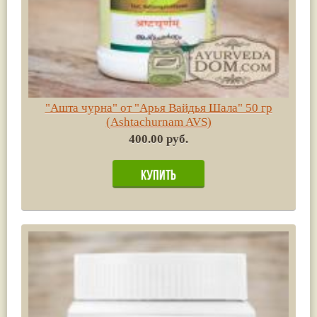
"Ашта чурна" от "Арья Вайдья Шала" 50 гр
(Ashtachurnam AVS)
400.00 руб.