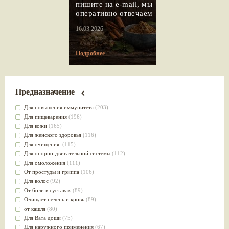
пишите на e-mail, мы
оперативно отвечаем
16.03.2026
Подробнее
Предназначение
Для повышения иммунитета
(203)
Для пищеварения
(196)
Для кожи
(165)
Для женского здоровья
(116)
Для очищения
(115)
Для опорно-двигательной системы
(112)
Для омоложения
(111)
От простуды и гриппа
(106)
Для волос
(92)
От боли в суставах
(89)
Очищает печень и кровь
(89)
от кашля
(80)
Для Вата доши
(75)
Для наружного применения
(67)