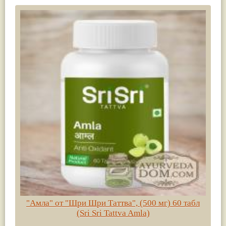
"Амла" от "Шри Шри Таттва", (500 мг) 60 табл
(Sri Sri Tattva Amla)