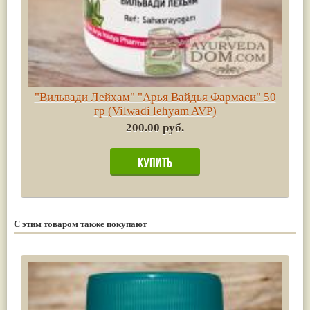
"Вильвади Лейхам" "Арья Вайдья Фармаси" 50
гр (Vilwadi lehyam AVP)
200.00 руб.
С этим товаром также покупают