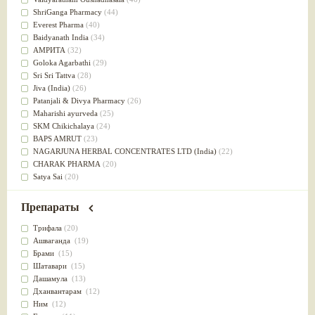
Успокоительное
(36)
ShriGanga Pharmacy
(44)
Для глаз
(34)
Everest Pharma
(40)
от геморроя
(34)
Baidyanath India
(34)
Противовоспалительное
(34)
АМРИТА
(32)
Для Питта доши
(32)
Goloka Agarbathi
(29)
Для сердца
(32)
Sri Sri Tattva
(28)
Для сосудов головного мозга
(32)
Jiva (India)
(26)
Для полости рта
(32)
Patanjali & Divya Pharmacy
(26)
Дефицит железа
(31)
Maharishi ayurveda
(25)
Для лица
(31)
SKM Chikichalaya
(24)
Употребление в пищу
(30)
BAPS AMRUT
(23)
Ароматерапия
(29)
NAGARJUNA HERBAL CONCENTRATES LTD (India)
(22)
Жаропонижающее
(29)
CHARAK PHARMA
(20)
для памяти
(28)
Satya Sai
(20)
для почек
(28)
Vyas
(20)
Обезболивающие
(28)
Bipha
(19)
Препараты
Слабительное
(28)
Kerala Ayurveda
(19)
Афродизиак
(27)
Organic India pvt ltd
(18)
Трифала
(20)
Напитки
(27)
Lalita
(16)
Ашваганда
(19)
Для йоги
(27)
Ashtang Herbals
(15)
Брами
(15)
Для потенции
(26)
Alarsin
(14)
Шатавари
(15)
Для душа
(25)
Vasu Health care
(14)
Дашамула
(13)
для концентрации внимания
(25)
Baraka
(13)
Дханвантарам
(12)
при нарушении эрекции
(25)
Dabur India Ltd
(13)
Ним
(12)
при неврозе
(25)