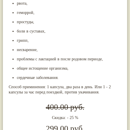
рвота,
Жасмин
(8)
Каранджа
(8)
геморрой,
Касторовое масло
(8)
Кутаки
(8)
простуды,
Мята
(8)
Пушкара
(8)
боли в суставах,
more...
грипп,
несварение,
проблемы с лактацией в после родовом периоде,
общее истощение организма,
сердечные заболевания.
Способ приминения: 1 капсула, два раза в день. Или 1 - 2
капсулы за час перед поездкой, против укачивания.
400.00 руб.
Скидка: - 25 %
299.00 руб.