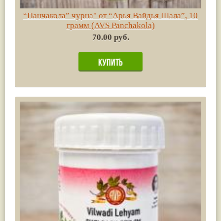
“Панчакола” чурна" от “Арья Вайдья Шала”, 10
грамм (AVS Panchakola)
70.00 руб.