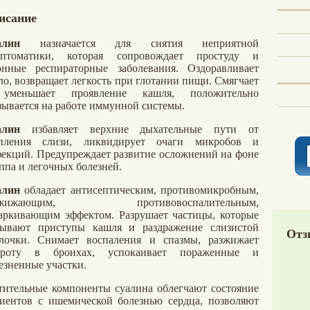
исание
алин
назначается для снятия неприятной
мптоматики, которая сопровождает простуду и
онные респираторные заболевания. Оздоравливает
ло, возвращает легкость при глотании пищи. Смягчает
уменьшает проявление кашля, положительно
зывается на работе иммунной системы.
алин
избавляет верхние дыхательные пути от
опления слизи, ликвидирует очаги микробов и
екций. Предупреждает развитие осложнений на фоне
ппа и легочных болезней.
алин
о
бладает антисептическим, противомикробным,
зжижающим, противовоспалительным,
аркивающим эффектом. Разрушает частицы, которые
ывают приступы кашля и раздражение слизистой
Отз
лочки. Снимает воспаления и спазмы, разжижает
кроту в бронхах, успокаивает пораженные и
езненные участки.
тительные компоненты суалина облегчают состояние
иентов с ишемической болезнью сердца, позволяют