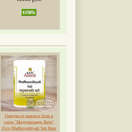
Гранулы от кашля и боли в
горле "Мадхуештьяди Вати"
25гр (Madhuyeshtyadi Vati Baps