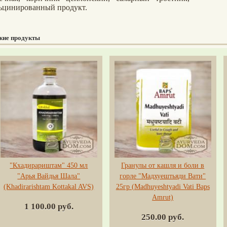
ьцинированный продукт.
жие продукты
"Кхадирариштам" 450 мл
Гранулы от кашля и боли в
"Арья Вайдья Шала"
горле "Мадхуештьяди Вати"
(Khadirarishtam Kottakal AVS)
25гр (Madhuyeshtyadi Vati Baps
Amrut)
1 100.00 руб.
250.00 руб.