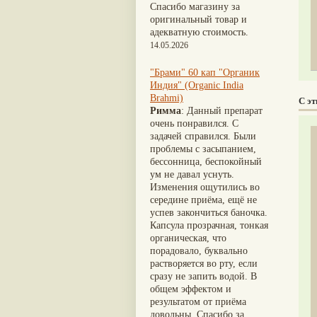
Nirdosh
(3)
Шиладжит
(20)
Спасибо магазину за
Агастья расаяна
(3)
Арджуна
(19)
оригинальный товар и
Ашта чурна
(3)
Касмарья
(19)
адекватную стоимость.
Аштаваргам
(3)
Кориандр
(19)
14.05.2026
Брами вати с золотом
(3)
Туласи
(18)
Брахма расаяна
(3)
Барбарис индийский
(17)
"Брами" 60 кап "Органик
Брихатьяди
(3)
Зира
(17)
Индия" (Organic India
Видарьяди
(3)
Крапива индийская
(17)
Brahmi)
С э
Гуггул
(3)
Патола
(17)
Римма
: Данный препарат
Дханвантарам 101
(3)
Холарена - Кутаджа
(17)
очень понравился. С
Дханвантарам тайлам
(3)
Шионака
(17)
задачей справился. Были
Кайлаш дживан
(3)
Аджван/Ажгон
(16)
проблемы с засыпанием,
Кальянака гритам
(3)
Акация катеху
(16)
бессонница, беспокойный
Кримикутхар рас
(3)
Кальций
(16)
ум не давал уснуть.
Кунжутное масло
(3)
Укроп пахучий
(16)
Изменения ощутились во
Кутаджа
(3)
Дашамула
(15)
середине приёма, ещё не
Кширабала
(3)
Лодхра
(14)
успев закончиться баночка.
Лив 52
(3)
Моринга
(14)
Капсула прозрачная, тонкая
more...
Перец кубеба
(14)
органическая, что
Сахарный тростник
(14)
порадовало, буквально
Бхунимба/Андрографис
растворяется во рту, если
метельчатый
(13)
сразу не запить водой. В
Гвоздика
(13)
общем эффектом и
Кассия трубчатая
(13)
результатом от приёма
Мезуя железная
(13)
довольны. Спасибо за