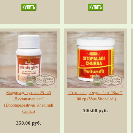
Кхадиради гутика 25 таб
"Ситопалади чурна" от "Вьяс",
"Дхутапапешвар"
100 гр (Vyas Sitopaladi)
(Dhootapapeshwar Khadiradi
500.00 руб.
Gutika)
350.00 руб.