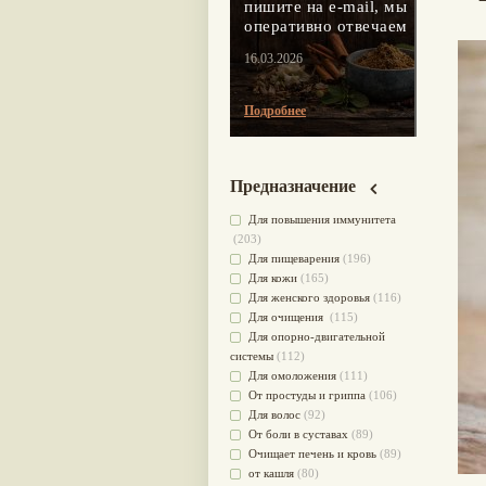
пишите на e-mail, мы
оперативно отвечаем
16.03.2026
Подробнее
Предназначение
Для повышения иммунитета
(203)
Для пищеварения
(196)
Для кожи
(165)
Для женского здоровья
(116)
Для очищения
(115)
Для опорно-двигательной
системы
(112)
Для омоложения
(111)
От простуды и гриппа
(106)
Для волос
(92)
От боли в суставах
(89)
Очищает печень и кровь
(89)
от кашля
(80)