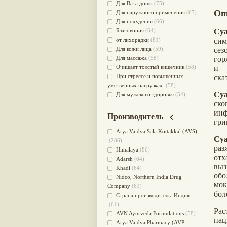
Для Вата доши
(75)
Оп
Для наружного применения
(67)
Для похудения
(66)
Благовония
(64)
Су
от лихорадки
(61)
си
Для кожи лица
(59)
сез
Для массажа
(58)
гор
Очищает толстый кишечник
(58)
и 
При стрессе и повышенных
ска
умственных нагрузках
(58)
Су
Для мужского здоровья
(54)
ск
для мочеполовой системы
(51)
инф
Для наружного и внутреннего
Производитель
гри
применения
(51)
Для приготовления пищи
(49)
Arya Vaidya Sala Kottakkal (AVS)
Су
от инфекций мочеполовой
(286)
ра
системы
(49)
Himalaya
(86)
отх
Для стабилизации деятельности
Adarsh
(64)
выз
ЦНС
(47)
Khadi
(64)
обо
для суставов
(47)
Nidсo, Northern India Drug
мо
Лечит опухоли и отеки
(46)
Company
(63)
бол
Для медитации
(44)
Страна производитель: Индия
выводит токсины
(43)
(61)
Рас
Для здоровья печени
(41)
AVN Ayurveda Formulations
(58)
пац
Для тела
(39)
Arya Vaidya Pharmacy (AVP