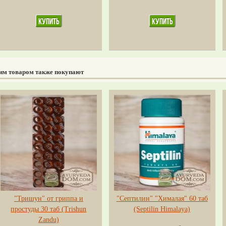
тим товаром также покупают
"Тришун" от гриппа и
"Септилин" "Хималая" 60 таб
простуды 30 таб (Trishun
(Septilin Himalaya)
Zandu)