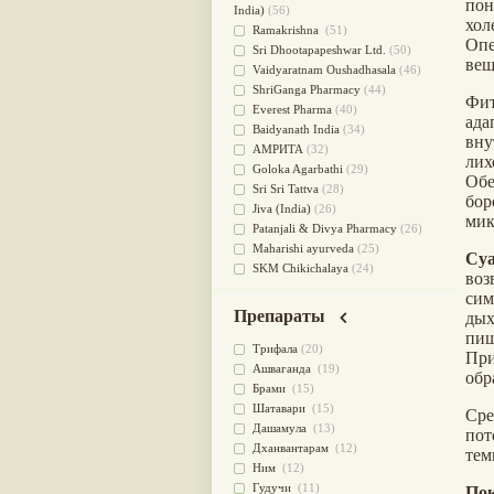
пон
для очищения крови
(38)
India)
(56)
хол
При диабете
(38)
Ramakrishna
(51)
Оп
Антиоксидант
(37)
Sri Dhootapapeshwar Ltd.
(50)
вещ
Для Капха(Кафа) доши
(37)
Vaidyaratnam Oushadhasala
(46)
От паразитов
(37)
ShriGanga Pharmacy
(44)
Фи
При расстройстве желудка
(36)
Everest Pharma
(40)
ад
Успокоительное
(36)
Baidyanath India
(34)
вн
Для глаз
(34)
АМРИТА
(32)
лих
от геморроя
(34)
Goloka Agarbathi
(29)
Обе
Противовоспалительное
(34)
Sri Sri Tattva
(28)
бо
Для Питта доши
(32)
Jiva (India)
(26)
мик
Для сердца
(32)
Patanjali & Divya Pharmacy
(26)
Для сосудов головного мозга
Maharishi ayurveda
(25)
Су
(32)
SKM Chikichalaya
(24)
воз
Для полости рта
(32)
BAPS AMRUT
(23)
сим
Дефицит железа
(31)
NAGARJUNA HERBAL
Препараты
ды
Для лица
(31)
CONCENTRATES LTD (India)
(22)
пищ
Употребление в пищу
(30)
CHARAK PHARMA
(20)
Трифала
(20)
Пр
Ароматерапия
(29)
Satya Sai
(20)
Ашваганда
(19)
обр
Жаропонижающее
(29)
Vyas
(20)
Брами
(15)
для памяти
(28)
Bipha
(19)
Шатавари
(15)
Ср
для почек
(28)
Kerala Ayurveda
(19)
Дашамула
(13)
пот
Обезболивающие
(28)
Organic India pvt ltd
(18)
Дханвантарам
(12)
тем
Слабительное
(28)
Lalita
(16)
Ним
(12)
Афродизиак
(27)
Ashtang Herbals
(15)
Гудучи
(11)
Пок