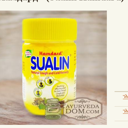
"Й
"Й