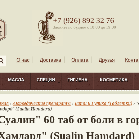
+7 (926) 892 32 76
Звоните по будням с 10:00 до 19:00
О нас
Доставка
Оплата
Друзья
Конта
МАСЛА
СПЕЦИИ
ГИГИЕНА
КОСМЕТИКА
вная
›
Аюрведические препараты
›
Вати и Гулика (Таблетки)
› "
мдард" (Sualin Hamdard)
Суалин" 60 таб от боли в го
Хамдард" (Sualin Hamdard)