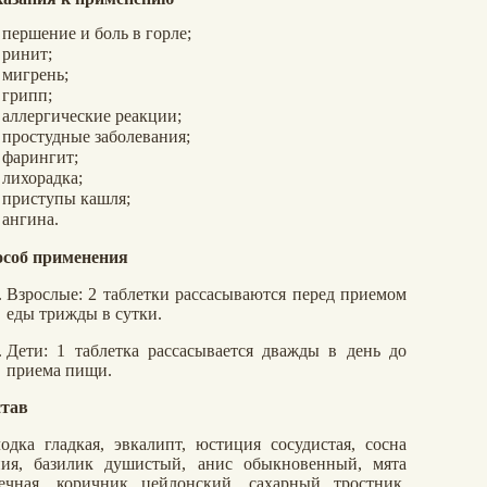
першение и боль в горле;
ринит;
мигрень;
грипп;
аллергические реакции;
простудные заболевания;
фарингит;
лихорадка;
приступы кашля;
ангина.
соб применения
Взрослые: 2 таблетки рассасываются перед приемом
еды трижды в сутки.
Дети: 1 таблетка рассасывается дважды в день до
приема пищи.
тав
одка гладкая, эвкалипт, юстиция сосудистая, сосна
ия, базилик душистый, анис обыкновенный, мята
ечная, коричник цейлонский, сахарный тростник,