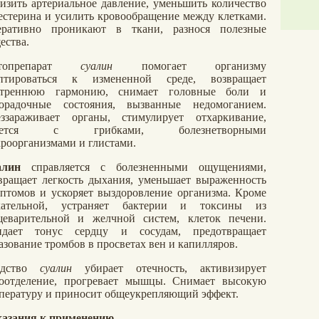
изить артериальное давление, уменьшить количество
естерина и усилить кровообращение между клетками.
еративно проникают в ткани, разнося полезные
ества.
топрепарат
суалин
помогает организму
аптироваться к измененной среде, возвращает
утреннюю гармонию, снимает головные боли и
орадочные состояния, вызванные недомоганием.
ззараживает органы, стимулирует отхаркивание,
рется с грибками, болезнетворными
роорганизмами и глистами.
алин
справляется с болезненными ощущениями,
вращает легкость дыхания, уменьшает выраженность
птомов и ускоряет выздоровление организма. Кроме
хательной, устраняет бактерии и токсины из
еварительной и желчной систем, клеток печени.
идает тонус сердцу и сосудам, предотвращает
азование тромбов в просветах вен и капилляров.
едство
суалин
убирает отечность, активизирует
оотделение, прогревает мышцы. Снимает высокую
пературу и приносит общеукрепляющий эффект.
азания к применению