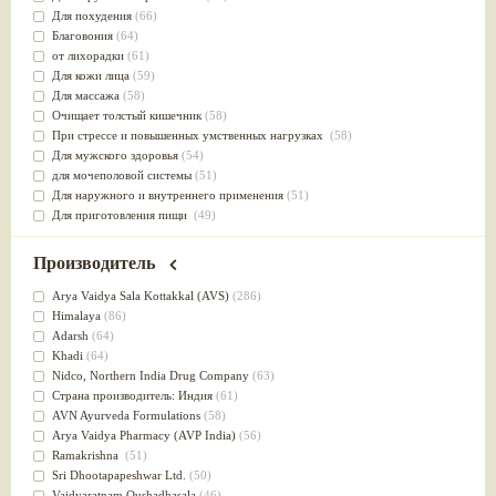
Для похудения
(66)
Благовония
(64)
от лихорадки
(61)
Для кожи лица
(59)
Для массажа
(58)
Очищает толстый кишечник
(58)
При стрессе и повышенных умственных нагрузках
(58)
Для мужского здоровья
(54)
для мочеполовой системы
(51)
Для наружного и внутреннего применения
(51)
Для приготовления пищи
(49)
от инфекций мочеполовой системы
(49)
Для стабилизации деятельности ЦНС
(47)
Производитель
для суставов
(47)
Лечит опухоли и отеки
(46)
Arya Vaidya Sala Kottakkal (AVS)
(286)
Для медитации
(44)
Himalaya
(86)
выводит токсины
(43)
Adarsh
(64)
Для здоровья печени
(41)
Khadi
(64)
Для тела
(39)
Nidсo, Northern India Drug Company
(63)
для очищения крови
(38)
Страна производитель: Индия
(61)
При диабете
(38)
AVN Ayurveda Formulations
(58)
Антиоксидант
(37)
Arya Vaidya Pharmacy (AVP India)
(56)
Для Капха(Кафа) доши
(37)
Ramakrishna
(51)
От паразитов
(37)
Sri Dhootapapeshwar Ltd.
(50)
При расстройстве желудка
(36)
Vaidyaratnam Oushadhasala
(46)