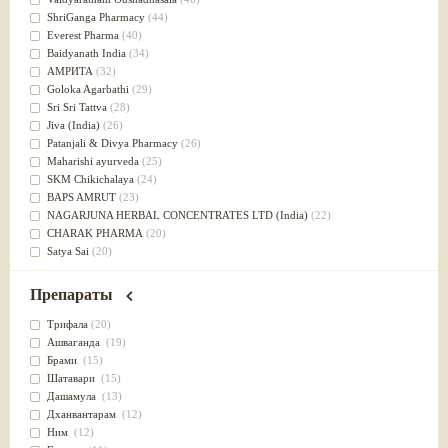
Успокоительное
(36)
ShriGanga Pharmacy
(44)
Для глаз
(34)
Everest Pharma
(40)
от геморроя
(34)
Baidyanath India
(34)
Противовоспалительное
(34)
АМРИТА
(32)
Для Питта доши
(32)
Goloka Agarbathi
(29)
Для сердца
(32)
Sri Sri Tattva
(28)
Для сосудов головного мозга
(32)
Jiva (India)
(26)
Для полости рта
(32)
Patanjali & Divya Pharmacy
(26)
Дефицит железа
(31)
Maharishi ayurveda
(25)
Для лица
(31)
SKM Chikichalaya
(24)
Употребление в пищу
(30)
BAPS AMRUT
(23)
Ароматерапия
(29)
NAGARJUNA HERBAL CONCENTRATES LTD (India)
(22)
Жаропонижающее
(29)
CHARAK PHARMA
(20)
для памяти
(28)
Satya Sai
(20)
для почек
(28)
Vyas
(20)
Обезболивающие
(28)
Bipha
(19)
Препараты
Слабительное
(28)
Kerala Ayurveda
(19)
Афродизиак
(27)
Organic India pvt ltd
(18)
Трифала
(20)
Напитки
(27)
Lalita
(16)
Ашваганда
(19)
Для йоги
(27)
Ashtang Herbals
(15)
Брами
(15)
Для потенции
(26)
Alarsin
(14)
Шатавари
(15)
Для душа
(25)
Vasu Health care
(14)
Дашамула
(13)
для концентрации внимания
(25)
Baraka
(13)
Дханвантарам
(12)
при нарушении эрекции
(25)
Dabur India Ltd
(13)
Ним
(12)
при неврозе
(25)