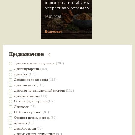
пишите на e-mail, мы
оперативно отвечаем
16.03.2026
Подробнее
Предназначение
Для повышения иммунитета
(203)
Для пищеварения
(196)
Для кожи
(165)
Для женского здоровья
(116)
Для очищения
(115)
Для опорно-двигательной системы
(112)
Для омоложения
(111)
От простуды и гриппа
(106)
Для волос
(92)
От боли в суставах
(89)
Очищает печень и кровь
(89)
от кашля
(80)
Для Вата доши
(75)
Для наружного применения
(67)