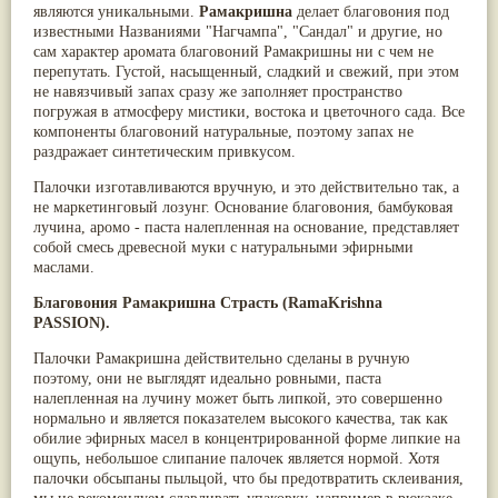
являются уникальными.
Рамакришна
делает благовония под
Паслён черный
(13)
известными Названиями "Нагчампа", "Сандал" и другие, но
Ипомея
(12)
сам характер аромата благовоний Рамакришны ни с чем не
Коричник цейлонский
(12)
перепутать. Густой, насыщенный, сладкий и свежий, при этом
Мирра
(12)
не навязчивый запах сразу же заполняет пространство
Розовая соль
(12)
погружая в атмосферу мистики, востока и цветочного сада. Все
Сверция
(12)
компоненты благовоний натуральные, поэтому запах не
Виноград
(11)
раздражает синтетическим привкусом.
Каменная соль
(11)
Коровье молоко
(11)
Палочки изготавливаются вручную, и это действительно так, а
Мукуна жгучая
(11)
не маркетинговый лозунг. Основание благовония, бамбуковая
Ним
(11)
лучина, аромо - паста налепленная на основание, представляет
Патала
(11)
собой смесь древесной муки c натуральными эфирными
Перец чаба
(11)
маслами.
Соссюрея/кушта
(11)
Турпет
(11)
Благовония Рамакришна Страсть
(
RamaKrishna
Алойное дерево
(10)
PASSION
).
Асафетида
(10)
Пармелия
(10)
Палочки Рамакришна действительно сделаны в ручную
Тмин обыкновенный
(10)
поэтому, они не выглядят идеально ровными, паста
Ашока
(9)
налепленная на лучину может быть липкой, это совершенно
Вишня гималайская
(9)
нормально и является показателем высокого качества, так как
Данти
(9)
обилие эфирных масел в концентрированной форме липкие на
Мурва
(9)
ощупь, небольшое слипание палочек является нормой. Хотя
Птерокарпус мешковидный
(9)
палочки обсыпаны пыльцой, что бы предотвратить склеивания,
Юстиция сосудистая/Васака
(9)