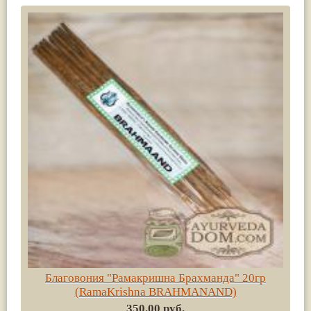
Благовония "Рамакришна Брахманда" 20гр
(RamaKrishna BRAHMANAND)
350.00 руб.