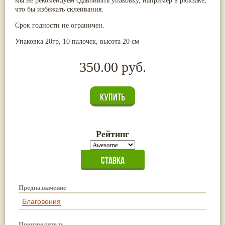
мы не рекомендуем сдавливать упаковку, например в рюкзаке,
Жасмин
(8)
что бы избежать склеивания.
Каранджа
(8)
Срок годности не ограничен.
Касторовое масло
(8)
Кутаки
(8)
Упаковка 20гр, 10 палочек, высота 20 см
Мята
(8)
Пушкара
(8)
more...
350.00 руб.
Рейтинг
Предназначение
Благовония
Производитель