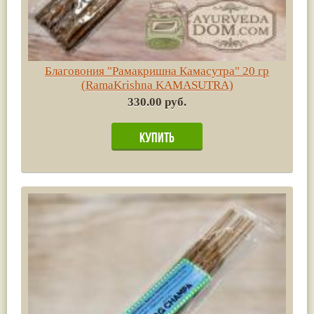
Благовония "Рамакришна Камасутра" 20 гр
(RamaKrishna KAMASUTRA)
330.00 руб.