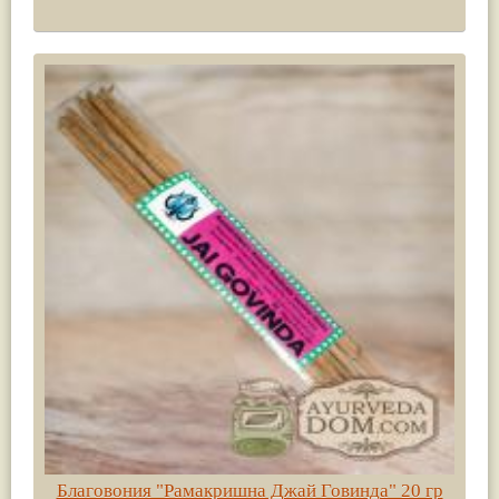
Благовония "Рамакришна Джай Говинда" 20 гр