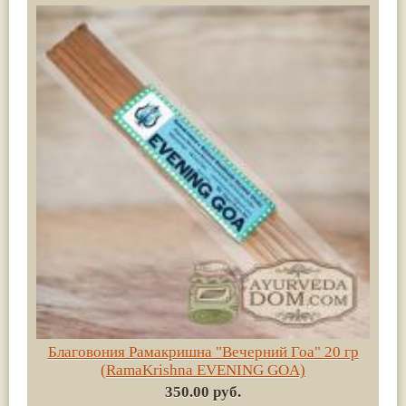
Благовония Рамакришна "Вечерний Гоа" 20 гр
(RamaKrishna EVENING GOA)
350.00 руб.