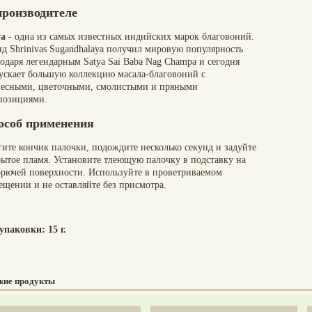
производителе
ya
- одна из самых известных индийских марок благовоний.
нд Shrinivas Sugandhalaya получил мировую популярность
одаря легендарным Satya Sai Baba Nag Champa и сегодня
ускает большую коллекцию масала-благовоний с
весными, цветочными, смолистыми и пряными
позициями.
особ применения
гите кончик палочки, подождите несколько секунд и задуйте
рытое пламя. Установите тлеющую палочку в подставку на
орючей поверхности. Используйте в проветриваемом
ещении и не оставляйте без присмотра.
упаковки: 15 г.
жие продукты