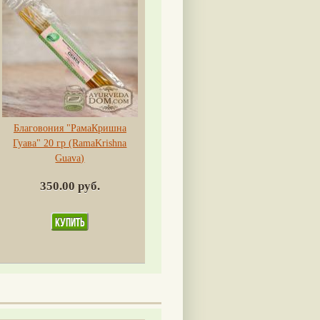
Благовония "РамаКришна
Гуава" 20 гр (RamaKrishna
Guava)
350.00 руб.