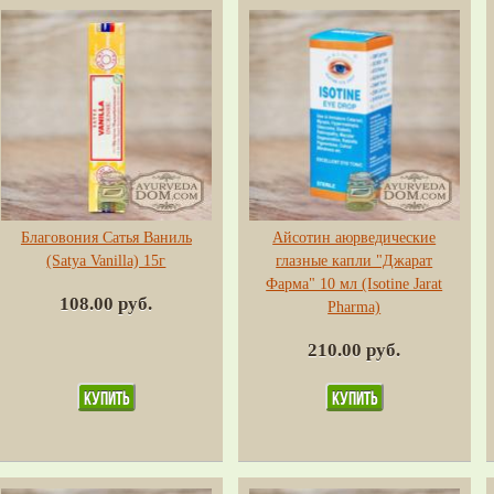
Благовония Сатья Ваниль
Айсотин аюрведические
(Satya Vanilla) 15г
глазные капли "Джарат
Фарма" 10 мл (Isotine Jarat
108.00 руб.
Pharma)
210.00 руб.