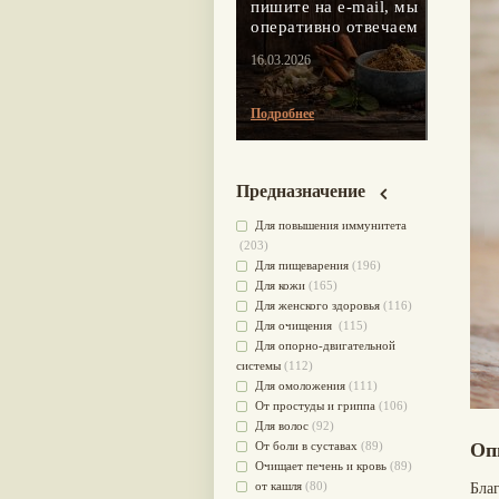
пишите на e-mail, мы
оперативно отвечаем
16.03.2026
Подробнее
Предназначение
Для повышения иммунитета
(203)
Для пищеварения
(196)
Для кожи
(165)
Для женского здоровья
(116)
Для очищения
(115)
Для опорно-двигательной
системы
(112)
Для омоложения
(111)
От простуды и гриппа
(106)
Для волос
(92)
От боли в суставах
(89)
Оп
Очищает печень и кровь
(89)
от кашля
(80)
Благ