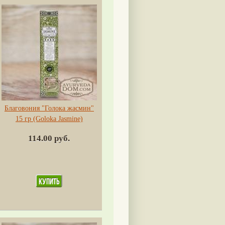
Благовония "Голока жасмин"
15 гр (Goloka Jasmine)
114.00 руб.