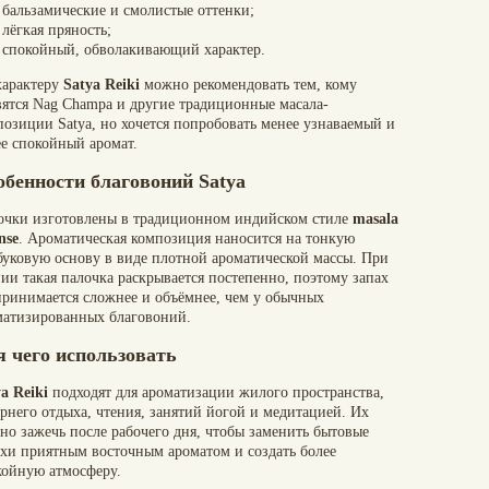
бальзамические и смолистые оттенки;
лёгкая пряность;
спокойный, обволакивающий характер.
характеру
Satya Reiki
можно рекомендовать тем, кому
вятся Nag Champa и другие традиционные масала-
позиции Satya, но хочется попробовать менее узнаваемый и
ее спокойный аромат.
обенности благовоний Satya
очки изготовлены в традиционном индийском стиле
masala
nse
. Ароматическая композиция наносится на тонкую
буковую основу в виде плотной ароматической массы. При
ии такая палочка раскрывается постепенно, поэтому запах
принимается сложнее и объёмнее, чем у обычных
матизированных благовоний.
я чего использовать
a Reiki
подходят для ароматизации жилого пространства,
рнего отдыха, чтения, занятий йогой и медитацией. Их
но зажечь после рабочего дня, чтобы заменить бытовые
ахи приятным восточным ароматом и создать более
койную атмосферу.