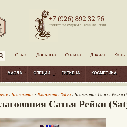
+7 (926) 892 32 76
Звоните по будням с 10:00 до 19:00
О нас
Доставка
Оплата
Друзья
Конта
МАСЛА
СПЕЦИИ
ГИГИЕНА
КОСМЕТИКА
вная
›
Благовония
›
Благовония Satya
› Благовония Сатья Рейки (Sa
лаговония Сатья Рейки (Saty