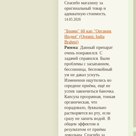
Nirdosh
(3)
Шиладжит
(20)
Спасибо магазину за
Агастья расаяна
(3)
Арджуна
(19)
оригинальный товар и
Ашта чурна
(3)
Касмарья
(19)
адекватную стоимость.
Аштаваргам
(3)
Кориандр
(19)
14.05.2026
Брами вати с золотом
(3)
Туласи
(18)
Брахма расаяна
(3)
Барбарис индийский
(17)
"Брами" 60 кап "Органик
Брихатьяди
(3)
Зира
(17)
Индия" (Organic India
Видарьяди
(3)
Крапива индийская
(17)
Brahmi)
Гуггул
(3)
Патола
(17)
Римма
: Данный препарат
Дханвантарам 101
(3)
Холарена - Кутаджа
(17)
очень понравился. С
Дханвантарам тайлам
(3)
Шионака
(17)
задачей справился. Были
Кайлаш дживан
(3)
Аджван/Ажгон
(16)
проблемы с засыпанием,
Кальянака гритам
(3)
Акация катеху
(16)
бессонница, беспокойный
Кримикутхар рас
(3)
Кальций
(16)
ум не давал уснуть.
Кунжутное масло
(3)
Укроп пахучий
(16)
Изменения ощутились во
Кутаджа
(3)
Дашамула
(15)
середине приёма, ещё не
Кширабала
(3)
Лодхра
(14)
успев закончиться баночка.
Лив 52
(3)
Моринга
(14)
Капсула прозрачная, тонкая
more...
Перец кубеба
(14)
органическая, что
Сахарный тростник
(14)
порадовало, буквально
Бхунимба/Андрографис
растворяется во рту, если
метельчатый
(13)
сразу не запить водой. В
Гвоздика
(13)
общем эффектом и
Кассия трубчатая
(13)
результатом от приёма
Мезуя железная
(13)
довольны. Спасибо за