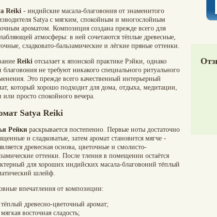
a Reiki
- индийские масала-благовония от знаменитого
изводителя Satya с мягким, спокойным и многослойным
точным ароматом. Композиция создана прежде всего для
слабляющей атмосферы: в ней сочетаются тёплые древесные,
точные, сладковато-бальзамические и лёгкие пряные оттенки.
Отз
вание
Reiki
отсылает к японской практике Рэйки, однако
и благовония не требуют никакого специального ритуального
менения. Это прежде всего качественный интерьерный
мат, который хорошо подходит для дома, отдыха, медитации,
и или просто спокойного вечера.
мат Satya Reiki
ья Рейки
раскрывается постепенно. Первые ноты достаточно
щенные и сладковатые, затем аромат становится мягче -
вляется древесная основа, цветочные и смолисто-
ьзамические оттенки. После тления в помещении остаётся
актерный для хороших индийских масала-благовоний тёплый
матический шлейф.
овные впечатления от композиции:
тёплый древесно-цветочный аромат;
мягкая восточная сладость;