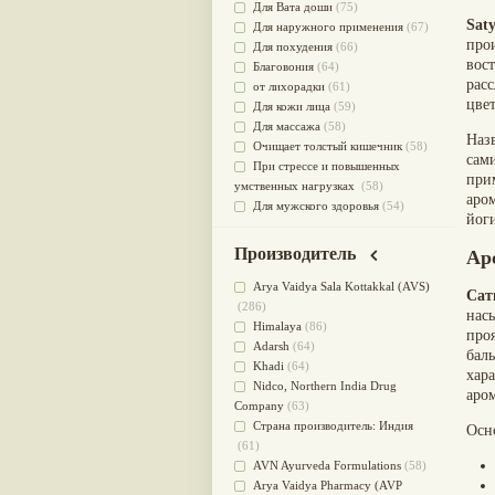
Для Вата доши
(75)
Saty
Для наружного применения
(67)
про
Для похудения
(66)
вос
Благовония
(64)
рас
от лихорадки
(61)
цве
Для кожи лица
(59)
Для массажа
(58)
Наз
Очищает толстый кишечник
(58)
сам
При стрессе и повышенных
при
умственных нагрузках
(58)
аро
Для мужского здоровья
(54)
йог
для мочеполовой системы
(51)
Для наружного и внутреннего
Производитель
Аро
применения
(51)
Для приготовления пищи
(49)
Arya Vaidya Sala Kottakkal (AVS)
Сат
от инфекций мочеполовой
(286)
насы
системы
(49)
Himalaya
(86)
проя
Для стабилизации деятельности
Adarsh
(64)
бал
ЦНС
(47)
Khadi
(64)
хар
для суставов
(47)
Nidсo, Northern India Drug
аро
Лечит опухоли и отеки
(46)
Company
(63)
Для медитации
(44)
Страна производитель: Индия
Осн
выводит токсины
(43)
(61)
Для здоровья печени
(41)
AVN Ayurveda Formulations
(58)
Для тела
(39)
Arya Vaidya Pharmacy (AVP