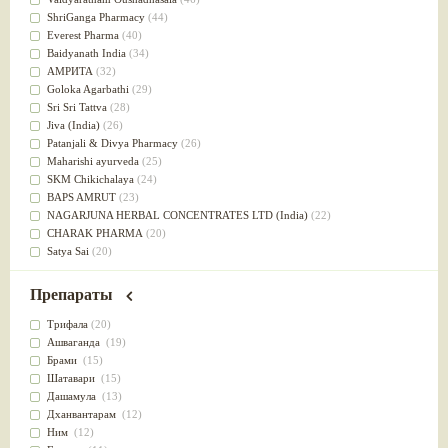
Успокоительное
(36)
ShriGanga Pharmacy
(44)
Для глаз
(34)
Everest Pharma
(40)
от геморроя
(34)
Baidyanath India
(34)
Противовоспалительное
(34)
АМРИТА
(32)
Для Питта доши
(32)
Goloka Agarbathi
(29)
Для сердца
(32)
Sri Sri Tattva
(28)
Для сосудов головного мозга
(32)
Jiva (India)
(26)
Для полости рта
(32)
Patanjali & Divya Pharmacy
(26)
Дефицит железа
(31)
Maharishi ayurveda
(25)
Для лица
(31)
SKM Chikichalaya
(24)
Употребление в пищу
(30)
BAPS AMRUT
(23)
Ароматерапия
(29)
NAGARJUNA HERBAL CONCENTRATES LTD (India)
(22)
Жаропонижающее
(29)
CHARAK PHARMA
(20)
для памяти
(28)
Satya Sai
(20)
для почек
(28)
Vyas
(20)
Обезболивающие
(28)
Bipha
(19)
Препараты
Слабительное
(28)
Kerala Ayurveda
(19)
Афродизиак
(27)
Organic India pvt ltd
(18)
Трифала
(20)
Напитки
(27)
Lalita
(16)
Ашваганда
(19)
Для йоги
(27)
Ashtang Herbals
(15)
Брами
(15)
Для потенции
(26)
Alarsin
(14)
Шатавари
(15)
Для душа
(25)
Vasu Health care
(14)
Дашамула
(13)
для концентрации внимания
(25)
Baraka
(13)
Дханвантарам
(12)
при нарушении эрекции
(25)
Dabur India Ltd
(13)
Ним
(12)
при неврозе
(25)