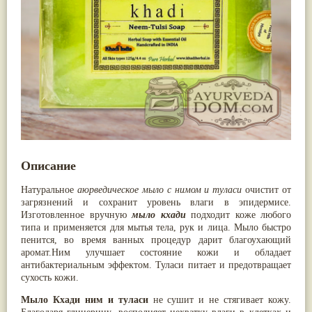
Nirdosh
(3)
Арджуна
(19)
Агастья расаяна
(3)
Касмарья
(19)
Ашта чурна
(3)
Кориандр
(19)
Аштаваргам
(3)
Туласи
(18)
Брами вати с золотом
(3)
Барбарис индийский
(17)
Брахма расаяна
(3)
Зира
(17)
Брихатьяди
(3)
Крапива индийская
(17)
Видарьяди
(3)
Патола
(17)
Гуггул
(3)
Холарена - Кутаджа
(17)
Дханвантарам 101
(3)
Шионака
(17)
Дханвантарам тайлам
(3)
Аджван/Ажгон
(16)
Кайлаш дживан
(3)
Акация катеху
(16)
Кальянака гритам
(3)
Кальций
(16)
Описание
Кримикутхар рас
(3)
Укроп пахучий
(16)
Кунжутное масло
(3)
Дашамула
(15)
Натуральное
аюрведическое мыло с нимом и туласи
очистит от
Кутаджа
(3)
Лодхра
(14)
загрязнений и сохранит уровень влаги в эпидермисе.
Кширабала
(3)
Моринга
(14)
Изготовленное вручную
мыло кхади
подходит коже любого
Лив 52
(3)
Перец кубеба
(14)
типа и применяется для мытья тела, рук и лица. Мыло быстро
more...
Сахарный тростник
(14)
пенится, во время ванных процедур дарит благоухающий
Бхунимба/Андрографис метельчатый
(13)
аромат.Ним улучшает состояние кожи и обладает
Гвоздика
(13)
антибактериальным эффектом. Туласи питает и предотвращает
Кассия трубчатая
(13)
сухость кожи.
Мезуя железная
(13)
Мускатный орех
(13)
Мыло Кхади ним и туласи
не сушит и не стягивает кожу.
Пажитник
(13)