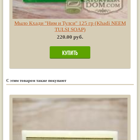
Мыло Кхади "Ним и Тулси" 125 гр (Khadi NEEM
TULSI SOAP)
220.00 руб.
С этим товаром также покупают