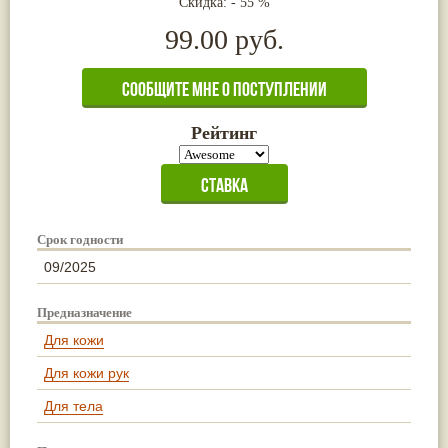
Скидка: - 55 %
Жасмин
(8)
99.00 руб.
Каранджа
(8)
Касторовое масло
(8)
Кутаки
(8)
Мята
(8)
Пушкара
(8)
more...
Рейтинг
Срок годности
09/2025
Предназначение
Для кожи
Для кожи рук
Для тела