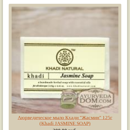
Аюрведическое мыло Кхади "Жасмин" 125г
(Khadi JASMINE SOAP)