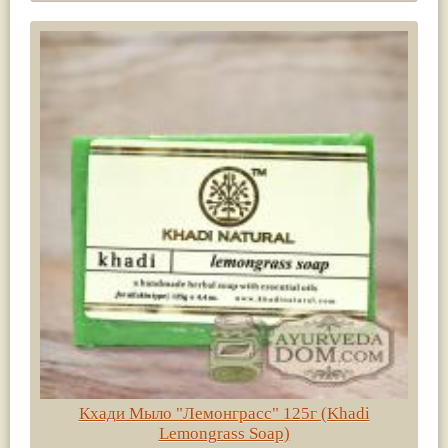
Кхади Мыло "Лемонграсс" 125г (Khadi
Lemongrass Soap)