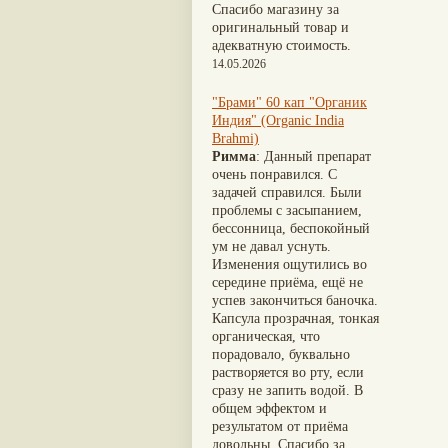
Nirdosh
(3)
Шиладжит
(20)
Спасибо магазину за
Агастья расаяна
(3)
Арджуна
(19)
оригинальный товар и
Ашта чурна
(3)
Касмарья
(19)
адекватную стоимость.
Аштаваргам
(3)
Кориандр
(19)
14.05.2026
Брами вати с золотом
(3)
Туласи
(18)
Брахма расаяна
(3)
Барбарис индийский
(17)
"Брами" 60 кап "Органик
Брихатьяди
(3)
Зира
(17)
Индия" (Organic India
Видарьяди
(3)
Крапива индийская
(17)
Brahmi)
Гуггул
(3)
Патола
(17)
Римма
: Данный препарат
Дханвантарам 101
(3)
Холарена - Кутаджа
(17)
очень понравился. С
Дханвантарам тайлам
(3)
Шионака
(17)
задачей справился. Были
Кайлаш дживан
(3)
Аджван/Ажгон
(16)
проблемы с засыпанием,
Кальянака гритам
(3)
Акация катеху
(16)
бессонница, беспокойный
Кримикутхар рас
(3)
Кальций
(16)
ум не давал уснуть.
Кунжутное масло
(3)
Укроп пахучий
(16)
Изменения ощутились во
Кутаджа
(3)
Дашамула
(15)
середине приёма, ещё не
Кширабала
(3)
Лодхра
(14)
успев закончиться баночка.
Лив 52
(3)
Моринга
(14)
Капсула прозрачная, тонкая
more...
Перец кубеба
(14)
органическая, что
Сахарный тростник
(14)
порадовало, буквально
Бхунимба/Андрографис
растворяется во рту, если
метельчатый
(13)
сразу не запить водой. В
Гвоздика
(13)
общем эффектом и
Кассия трубчатая
(13)
результатом от приёма
Мезуя железная
(13)
довольны. Спасибо за