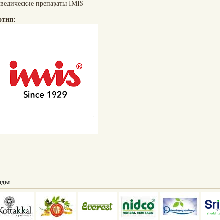
ведические препараты IMIS
отип:
нды