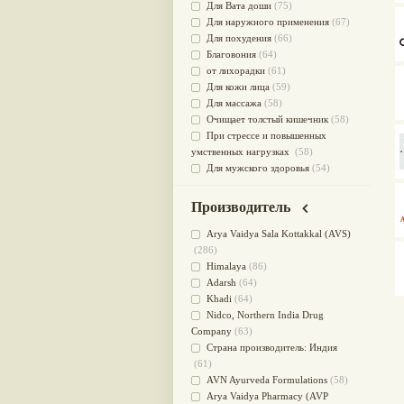
Для Вата доши
(75)
Для наружного применения
(67)
Для похудения
(66)
Благовония
(64)
от лихорадки
(61)
Для кожи лица
(59)
Для массажа
(58)
Очищает толстый кишечник
(58)
При стрессе и повышенных
умственных нагрузках
(58)
Для мужского здоровья
(54)
для мочеполовой системы
(51)
Для наружного и внутреннего
Производитель
применения
(51)
Для приготовления пищи
(49)
Arya Vaidya Sala Kottakkal (AVS)
от инфекций мочеполовой
(286)
системы
(49)
Himalaya
(86)
Для стабилизации деятельности
Adarsh
(64)
ЦНС
(47)
Khadi
(64)
для суставов
(47)
Nidсo, Northern India Drug
Лечит опухоли и отеки
(46)
Company
(63)
Для медитации
(44)
Страна производитель: Индия
выводит токсины
(43)
(61)
Для здоровья печени
(41)
AVN Ayurveda Formulations
(58)
Для тела
(39)
Arya Vaidya Pharmacy (AVP