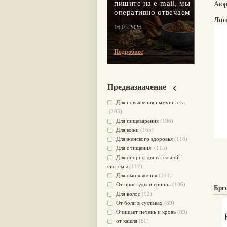
пишите на e-mail, мы
Аюр
оперативно отвечаем
Лог
16.03.2026
Подробнее
Предназначение
Для повышения иммунитета
(203)
Для пищеварения
(196)
Для кожи
(165)
Для женского здоровья
(116)
Для очищения
(115)
Для опорно-двигательной
системы
(112)
Для омоложения
(111)
От простуды и гриппа
(106)
Бре
Для волос
(92)
От боли в суставах
(89)
Очищает печень и кровь
(89)
от кашля
(80)