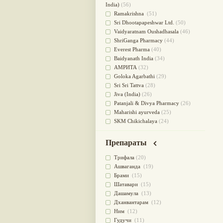
для очищения крови
(38)
India)
(56)
При диабете
(38)
Ramakrishna
(51)
Антиоксидант
(37)
Sri Dhootapapeshwar Ltd.
(50)
Для Капха(Кафа) доши
(37)
Vaidyaratnam Oushadhasala
(46)
От паразитов
(37)
ShriGanga Pharmacy
(44)
При расстройстве желудка
(36)
Everest Pharma
(40)
Успокоительное
(36)
Baidyanath India
(34)
Для глаз
(34)
АМРИТА
(32)
от геморроя
(34)
Goloka Agarbathi
(29)
Противовоспалительное
(34)
Sri Sri Tattva
(28)
Для Питта доши
(32)
Jiva (India)
(26)
Для сердца
(32)
Patanjali & Divya Pharmacy
(26)
Для сосудов головного мозга
Maharishi ayurveda
(25)
(32)
SKM Chikichalaya
(24)
Для полости рта
(32)
BAPS AMRUT
(23)
Дефицит железа
(31)
NAGARJUNA HERBAL
Препараты
Для лица
(31)
CONCENTRATES LTD (India)
(22)
Употребление в пищу
(30)
CHARAK PHARMA
(20)
Трифала
(20)
Ароматерапия
(29)
Satya Sai
(20)
Ашваганда
(19)
Жаропонижающее
(29)
Vyas
(20)
Брами
(15)
для памяти
(28)
Bipha
(19)
Шатавари
(15)
для почек
(28)
Kerala Ayurveda
(19)
Дашамула
(13)
Обезболивающие
(28)
Organic India pvt ltd
(18)
Дханвантарам
(12)
Слабительное
(28)
Lalita
(16)
Ним
(12)
Афродизиак
(27)
Ashtang Herbals
(15)
Гудучи
(11)