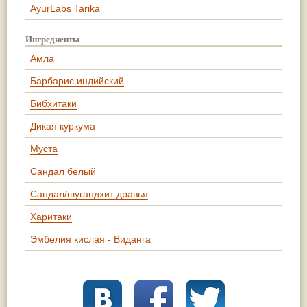
AyurLabs Tarika
Ингредиенты
Амла
Барбарис индийский
Бибхитаки
Дикая куркума
Муста
Сандал белый
Сандал/шугандхит дравья
Харитаки
Эмбелия кислая - Виданга