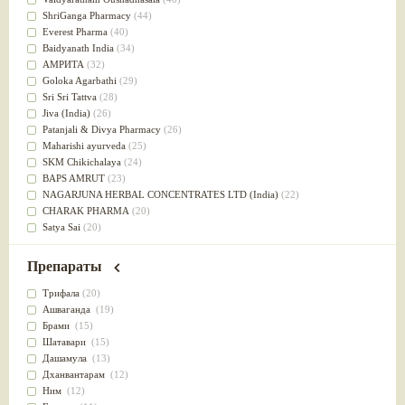
Успокоительное
(36)
ShriGanga Pharmacy
(44)
Для глаз
(34)
Everest Pharma
(40)
от геморроя
(34)
Baidyanath India
(34)
Противовоспалительное
(34)
АМРИТА
(32)
Для Питта доши
(32)
Goloka Agarbathi
(29)
Для сердца
(32)
Sri Sri Tattva
(28)
Для сосудов головного мозга
(32)
Jiva (India)
(26)
Для полости рта
(32)
Patanjali & Divya Pharmacy
(26)
Дефицит железа
(31)
Maharishi ayurveda
(25)
Для лица
(31)
SKM Chikichalaya
(24)
Употребление в пищу
(30)
BAPS AMRUT
(23)
Ароматерапия
(29)
NAGARJUNA HERBAL CONCENTRATES LTD (India)
(22)
Жаропонижающее
(29)
CHARAK PHARMA
(20)
для памяти
(28)
Satya Sai
(20)
для почек
(28)
Vyas
(20)
Обезболивающие
(28)
Bipha
(19)
Препараты
Слабительное
(28)
Kerala Ayurveda
(19)
Афродизиак
(27)
Organic India pvt ltd
(18)
Трифала
(20)
Напитки
(27)
Lalita
(16)
Ашваганда
(19)
Для йоги
(27)
Ashtang Herbals
(15)
Брами
(15)
Для потенции
(26)
Alarsin
(14)
Шатавари
(15)
Для душа
(25)
Vasu Health care
(14)
Дашамула
(13)
для концентрации внимания
(25)
Baraka
(13)
Дханвантарам
(12)
при нарушении эрекции
(25)
Dabur India Ltd
(13)
Ним
(12)
при неврозе
(25)