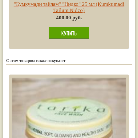
"Кумкумади тайлам" "Нидко" 25 мл (Kumkumadi
Tailum Nidco)
400.00 руб.
С этим товаром также покупают