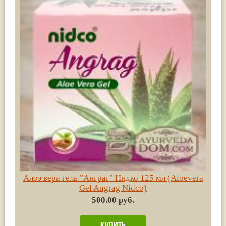
Алоэ вера гель "Анграг" Нидко 125 мл (Aloevera
Gel Angrag Nidco)
500.00 руб.