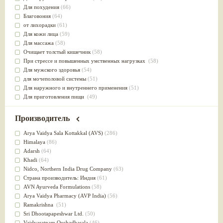
Для похудения
(66)
Благовония
(64)
от лихорадки
(61)
Для кожи лица
(59)
Для массажа
(58)
Очищает толстый кишечник
(58)
При стрессе и повышенных умственных нагрузках
(58)
Для мужского здоровья
(54)
для мочеполовой системы
(51)
Для наружного и внутреннего применения
(51)
Для приготовления пищи
(49)
от инфекций мочеполовой системы
(49)
Для стабилизации деятельности ЦНС
(47)
Производитель
для суставов
(47)
Лечит опухоли и отеки
(46)
Arya Vaidya Sala Kottakkal (AVS)
(286)
Для медитации
(44)
Himalaya
(86)
выводит токсины
(43)
Adarsh
(64)
Для здоровья печени
(41)
Khadi
(64)
Для тела
(39)
Nidсo, Northern India Drug Company
(63)
для очищения крови
(38)
Страна производитель: Индия
(61)
При диабете
(38)
AVN Ayurveda Formulations
(58)
Антиоксидант
(37)
Arya Vaidya Pharmacy (AVP India)
(56)
Для Капха(Кафа) доши
(37)
Ramakrishna
(51)
От паразитов
(37)
Sri Dhootapapeshwar Ltd.
(50)
При расстройстве желудка
(36)
Vaidyaratnam Oushadhasala
(46)