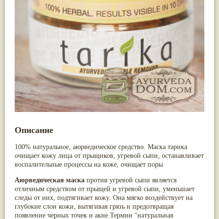
Nirdosh
(3)
Арджуна
(19)
Агастья расаяна
(3)
Касмарья
(19)
Ашта чурна
(3)
Кориандр
(19)
Аштаваргам
(3)
Туласи
(18)
Брами вати с золотом
(3)
Барбарис индийский
(17)
Брахма расаяна
(3)
Зира
(17)
Брихатьяди
(3)
Крапива индийская
(17)
Видарьяди
(3)
Патола
(17)
Гуггул
(3)
Холарена - Кутаджа
(17)
Дханвантарам 101
(3)
Шионака
(17)
Дханвантарам тайлам
(3)
Аджван/Ажгон
(16)
Кайлаш дживан
(3)
Акация катеху
(16)
Кальянака гритам
(3)
Кальций
(16)
Кримикутхар рас
(3)
Укроп пахучий
(16)
Кунжутное масло
(3)
Описание
Дашамула
(15)
Кутаджа
(3)
Лодхра
(14)
Кширабала
(3)
100% натуральное, аюрведическое средство. Маска тарика
Моринга
(14)
Лив 52
(3)
очищает кожу лица от прыщиков, угревой сыпи, останавливает
Перец кубеба
(14)
more...
воспалительные процессы на коже, очищает поры.
Сахарный тростник
(14)
Бхунимба/Андрографис метельчатый
(13)
Аюрведическая маска
против угревой сыпи является
Гвоздика
(13)
отличным средством от прыщей и угревой сыпи, уменьшает
Кассия трубчатая
(13)
следы от них, подтягивает кожу. Она мягко воздействует на
Мезуя железная
(13)
глубокие слои кожи, вытягивая грязь и предотвращая
Мускатный орех
(13)
появление черных точек и акне.Термин "натуральная
Пажитник
(13)