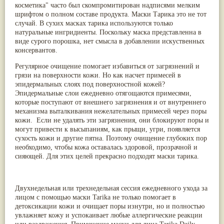
косметика" часто был скомпромитирован надписями мелким
Паслён черный
(13)
шрифтом о полном составе продукта. Маски Тарика это не тот
Ипомея
(12)
случай. В сухих масках тарика используются только
Коричник цейлонский
(12)
натуральные ингридиенты. Поскольку маска представленна в
Мирра
(12)
виде сурого порошка, нет смысла в добавлении искуственных
Розовая соль
(12)
консервантов.
Сверция
(12)
Виноград
(11)
Регулярное очищение помогает избавиться от загрязнений и
Каменная соль
(11)
грязи на поверхности кожи. Но как насчет примесей в
Коровье молоко
(11)
эпидермальных слоях под поверхностной кожей?
Мукуна жгучая
(11)
Эпидермальные слои ежедневно отягощаются примесями,
Ним
(11)
которые поступают от внешнего загрязнения и от внутреннего
Патала
(11)
механизма выталкивания нежелательных примесей через поры
Перец чаба
(11)
кожи. Если не удалять эти загрязнения, они блокируют поры и
Соссюрея/кушта
(11)
могут привести к высыпаниям, как прыщи, угри, появляется
Турпет
(11)
сухость кожи и другие пятна. Поэтому очищение глубоких пор
Алойное дерево
(10)
необходимо, чтобы кожа оставалась здоровой, прозрачной и
Асафетида
(10)
сияющей. Для этих целей прекрасно подходят маски тарика.
Пармелия
(10)
Тмин обыкновенный
(10)
Ашока
(9)
Вишня гималайская
(9)
Двухнедельная или трехнедельная сессия ежедневного ухода за
Данти
(9)
лицом с помощью маски Tarika не только помогает в
Мурва
(9)
детоксикации кожи и очищает поры изнутри, но и полностью
Птерокарпус мешковидный
(9)
увлажняет кожу и успокаивает любые аллергические реакции
Юстиция сосудистая/Васака
(9)