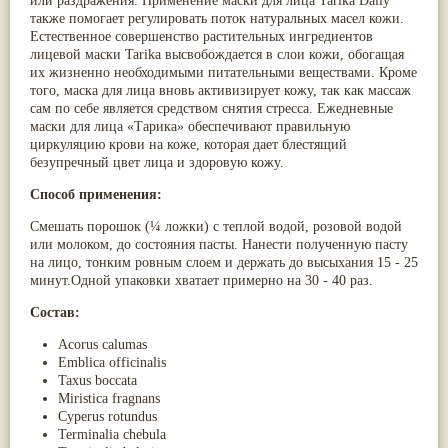
или раздражения. Применение маски для лица Tarika Daily
Жасмин
(8)
также помогает регулировать поток натуральных масел кожи.
Каранджа
(8)
Естественное совершенство растительных ингредиентов
Касторовое масло
(8)
лицевой маски Tarika высвобождается в слои кожи, обогащая
Кутаки
(8)
их жизненно необходимыми питательными веществами. Кроме
Мята
(8)
того, маска для лица вновь активизирует кожу, так как массаж
Пушкара
(8)
сам по себе является средством снятия стресса. Ежедневные
more...
маски для лица «Тарика» обеспечивают правильную
циркуляцию крови на коже, которая дает блестящий
безупречный цвет лица и здоровую кожу.
Способ применения:
Смешать порошок (¼ ложки) с теплой водой, розовой водой
или молоком, до состояния пасты. Нанести полученную пасту
на лицо, тонким ровным слоем и держать до высыхания 15 - 25
минут.Одной упаковки хватает примерно на 30 - 40 раз.
Состав:
Acorus calumas
Emblica officinalis
Taxus boccata
Miristica fragnans
Cyperus rotundus
Terminalia chebula