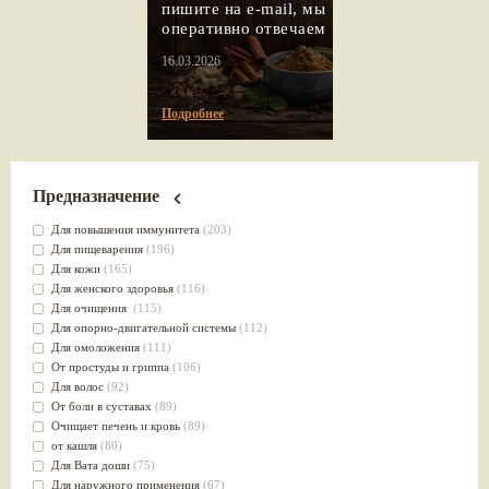
пишите на e-mail, мы
оперативно отвечаем
16.03.2026
Подробнее
Предназначение
Для повышения иммунитета
(203)
Для пищеварения
(196)
Для кожи
(165)
Для женского здоровья
(116)
Для очищения
(115)
Для опорно-двигательной системы
(112)
Для омоложения
(111)
От простуды и гриппа
(106)
Для волос
(92)
От боли в суставах
(89)
Очищает печень и кровь
(89)
от кашля
(80)
Для Вата доши
(75)
Для наружного применения
(67)