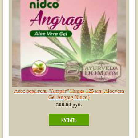
Алоэ вера гель "Анграг" Нидко 125 мл (Aloevera
Gel Angrag Nidco)
500.00 руб.