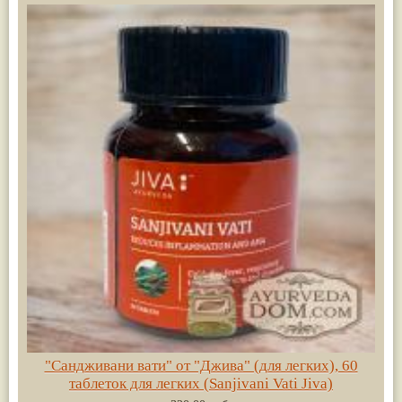
"Сандживани вати" от "Джива" (для легких), 60
таблеток для легких (Sanjivani Vati Jiva)