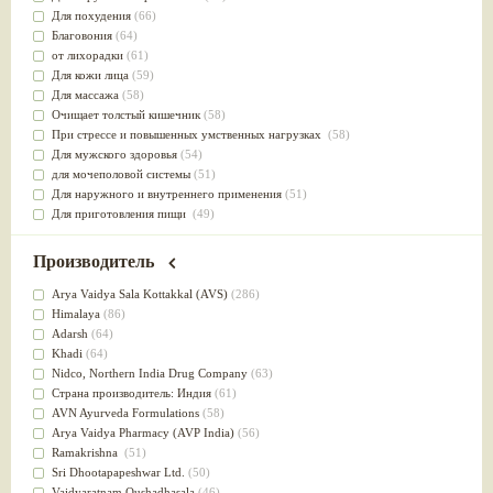
Для похудения
(66)
Благовония
(64)
от лихорадки
(61)
Для кожи лица
(59)
Для массажа
(58)
Очищает толстый кишечник
(58)
При стрессе и повышенных умственных нагрузках
(58)
Для мужского здоровья
(54)
для мочеполовой системы
(51)
Для наружного и внутреннего применения
(51)
Для приготовления пищи
(49)
от инфекций мочеполовой системы
(49)
Для стабилизации деятельности ЦНС
(47)
Производитель
для суставов
(47)
Лечит опухоли и отеки
(46)
Arya Vaidya Sala Kottakkal (AVS)
(286)
Для медитации
(44)
Himalaya
(86)
выводит токсины
(43)
Adarsh
(64)
Для здоровья печени
(41)
Khadi
(64)
Для тела
(39)
Nidсo, Northern India Drug Company
(63)
для очищения крови
(38)
Страна производитель: Индия
(61)
При диабете
(38)
AVN Ayurveda Formulations
(58)
Антиоксидант
(37)
Arya Vaidya Pharmacy (AVP India)
(56)
Для Капха(Кафа) доши
(37)
Ramakrishna
(51)
От паразитов
(37)
Sri Dhootapapeshwar Ltd.
(50)
При расстройстве желудка
(36)
Vaidyaratnam Oushadhasala
(46)