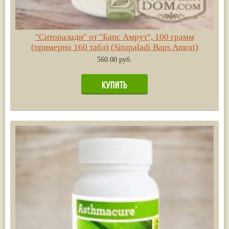
"Ситопалади" от "Бапс Амрут", 100 грамм
(примерно 160 табл) (Sitopaladi Baps Amrut)
560.00 руб.