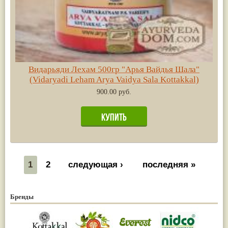
Видарьяди Лехам 500гр "Арья Вайдья Шала"
(Vidaryadi Leham Arya Vaidya Sala Kottakkal)
900.00 руб.
1
2
следующая ›
последняя »
Бренды