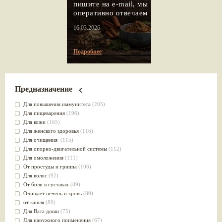
пишите на e-mail, мы
оперативно отвечаем
16.03.2026
Подробнее
Предназначение
Для повышения иммунитета
(203)
Для пищеварения
(196)
Для кожи
(165)
Для женского здоровья
(116)
Для очищения
(115)
Для опорно-двигательной системы
(112)
Для омоложения
(111)
От простуды и гриппа
(106)
Для волос
(92)
От боли в суставах
(89)
Очищает печень и кровь
(89)
от кашля
(80)
Для Вата доши
(75)
Для наружного применения
(67)