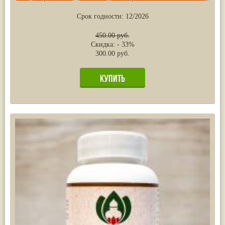
Жасмин
(8)
Срок годности:
12/2026
Каранджа
(8)
Касторовое масло
(8)
Кутаки
(8)
450.00 руб.
Мята
(8)
Скидка: - 33%
Пушкара
(8)
300.00 руб.
more...