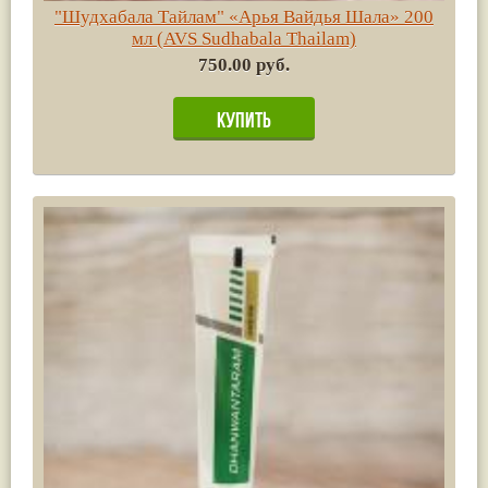
"Шудхабала Тайлам" «Арья Вайдья Шала» 200
мл (AVS Sudhabala Thailam)
750.00 руб.