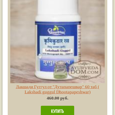
Лакшади Гуггул от "Дутапапешвар" 60 таб (
Lakshadi guggul Dhootapapeshwar)
460.00 руб.