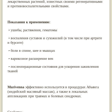
лекарственных растений, известных своими регенеративными
Паслён черный
(13)
и противовоспалительными свойствами.
Ипомея
(12)
Коричник цейлонский
(12)
Мирра
(12)
Розовая соль
(12)
Показания к применению:
Сверция
(12)
•
ушибы, растяжения, гематомы
Виноград
(11)
Каменная соль
(11)
•
воспаления суставов и сухожилий (в том числе при артрите
Коровье молоко
(11)
и бурсите)
Мукуна жгучая
(11)
Ним
(11)
•
боли в спине, шее и мышцах
Патала
(11)
Перец чаба
(11)
•
варикозное расширение вен
Соссюрея/кушта
(11)
•
послеоперационные состояния для ускорения заживления
Турпет
(11)
тканей
Алойное дерево
(10)
Асафетида
(10)
Пармелия
(10)
Тмин обыкновенный
(10)
Murivenna
эффективно используется в процедурах Абъянга
Ашока
(9)
(индийский масляный массаж), а также в локальных
Вишня гималайская
(9)
аппликациях при травмах и болевых синдромах.
Данти
(9)
Мурва
(9)
Птерокарпус мешковидный
(9)
Юстиция сосудистая/Васака
(9)