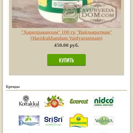
"Харидракандам" 100 гр "Вайдьяратнам"
(Haridrakhandam Vaidyarantnam)
450.00 руб.
Бренды