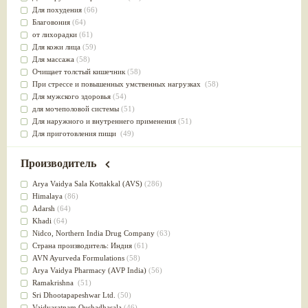
Для похудения
(66)
Благовония
(64)
от лихорадки
(61)
Для кожи лица
(59)
Для массажа
(58)
Очищает толстый кишечник
(58)
При стрессе и повышенных умственных нагрузках
(58)
Для мужского здоровья
(54)
для мочеполовой системы
(51)
Для наружного и внутреннего применения
(51)
Для приготовления пищи
(49)
от инфекций мочеполовой системы
(49)
Для стабилизации деятельности ЦНС
(47)
Производитель
для суставов
(47)
Лечит опухоли и отеки
(46)
Arya Vaidya Sala Kottakkal (AVS)
(286)
Для медитации
(44)
Himalaya
(86)
выводит токсины
(43)
Adarsh
(64)
Для здоровья печени
(41)
Khadi
(64)
Для тела
(39)
Nidсo, Northern India Drug Company
(63)
для очищения крови
(38)
Страна производитель: Индия
(61)
При диабете
(38)
AVN Ayurveda Formulations
(58)
Антиоксидант
(37)
Arya Vaidya Pharmacy (AVP India)
(56)
Для Капха(Кафа) доши
(37)
Ramakrishna
(51)
От паразитов
(37)
Sri Dhootapapeshwar Ltd.
(50)
При расстройстве желудка
(36)
Vaidyaratnam Oushadhasala
(46)