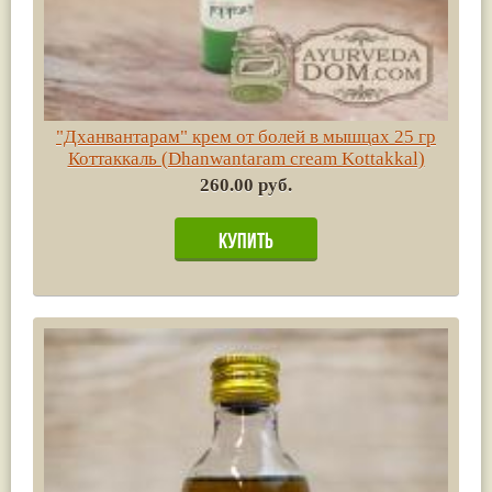
"Дханвантарам" крем от болей в мышцах 25 гр
Коттаккаль (Dhanwantaram cream Kottakkal)
260.00 руб.