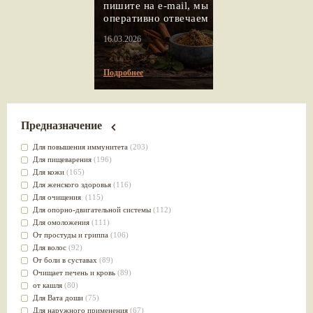
пишите на e-mail, мы
оперативно отвечаем
16.03.2026
Подробнее
Предназначение
Для повышения иммунитета
(203)
Для пищеварения
(196)
Для кожи
(165)
Для женского здоровья
(116)
Для очищения
(115)
Для опорно-двигательной системы
(112)
Для омоложения
(111)
От простуды и гриппа
(106)
Для волос
(92)
От боли в суставах
(89)
Очищает печень и кровь
(89)
от кашля
(80)
Для Вата доши
(75)
Для наружного применения
(67)