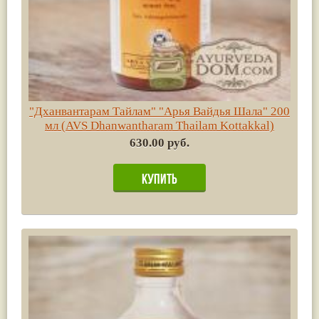
"Дханвантарам Тайлам" "Арья Вайдья Шала" 200
мл (AVS Dhanwantharam Thailam Kottakkal)
630.00 руб.