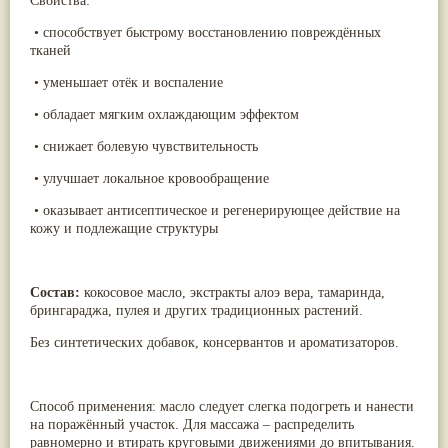
Свойства:
Жасмин
(8)
•
способствует быстрому восстановлению повреждённых
Каранджа
(8)
тканей
Касторовое масло
(8)
Кутаки
(8)
•
уменьшает отёк и воспаление
Мята
(8)
Пушкара
(8)
•
обладает мягким охлаждающим эффектом
more...
•
снижает болевую чувствительность
•
улучшает локальное кровообращение
•
оказывает антисептическое и регенерирующее действие на
кожу и подлежащие структуры
Состав:
кокосовое масло, экстракты алоэ вера, тамаринда,
брингараджа, пулея и других традиционных растений.
Без синтетических добавок, консервантов и ароматизаторов.
Способ применения: масло следует слегка подогреть и нанести
на поражённый участок. Для массажа – распределить
равномерно и втирать круговыми движениями до впитывания.