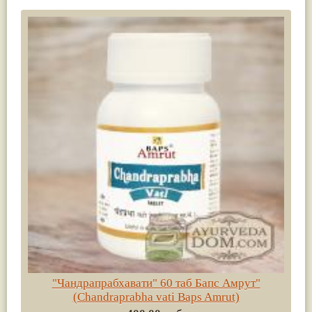
"Чандрапрабхавати" 60 таб Бапс Амрут"
(Chandraprabha vati Baps Amrut)