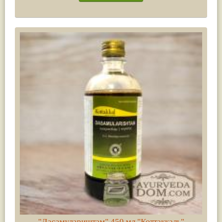
"Дасамулариштам" 450 мл "Коттаккаль"