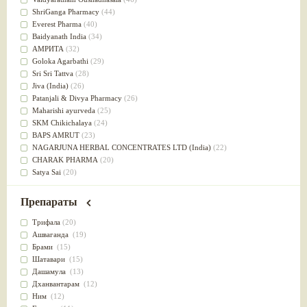
Успокоительное
(36)
ShriGanga Pharmacy
(44)
Для глаз
(34)
Everest Pharma
(40)
от геморроя
(34)
Baidyanath India
(34)
Противовоспалительное
(34)
АМРИТА
(32)
Для Питта доши
(32)
Goloka Agarbathi
(29)
Для сердца
(32)
Sri Sri Tattva
(28)
Для сосудов головного мозга
(32)
Jiva (India)
(26)
Для полости рта
(32)
Patanjali & Divya Pharmacy
(26)
Дефицит железа
(31)
Maharishi ayurveda
(25)
Для лица
(31)
SKM Chikichalaya
(24)
Употребление в пищу
(30)
BAPS AMRUT
(23)
Ароматерапия
(29)
NAGARJUNA HERBAL CONCENTRATES LTD (India)
(22)
Жаропонижающее
(29)
CHARAK PHARMA
(20)
для памяти
(28)
Satya Sai
(20)
для почек
(28)
Vyas
(20)
Обезболивающие
(28)
Bipha
(19)
Препараты
Слабительное
(28)
Kerala Ayurveda
(19)
Афродизиак
(27)
Organic India pvt ltd
(18)
Трифала
(20)
Напитки
(27)
Lalita
(16)
Ашваганда
(19)
Для йоги
(27)
Ashtang Herbals
(15)
Брами
(15)
Для потенции
(26)
Alarsin
(14)
Шатавари
(15)
Для душа
(25)
Vasu Health care
(14)
Дашамула
(13)
для концентрации внимания
(25)
Baraka
(13)
Дханвантарам
(12)
при нарушении эрекции
(25)
Dabur India Ltd
(13)
Ним
(12)
при неврозе
(25)