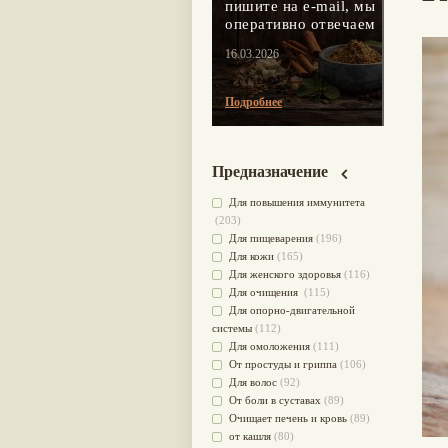
пишите на e-mail, мы
оперативно отвечаем
16.03.2026
Подробнее
Предназначение
Для повышения иммунитета
(203)
Для пищеварения
(196)
Для кожи
(165)
Для женского здоровья
(116)
Для очищения
(115)
Для опорно-двигательной
системы
(112)
Для омоложения
(111)
От простуды и гриппа
(106)
Для волос
(92)
От боли в суставах
(89)
Очищает печень и кровь
(89)
от кашля
(80)