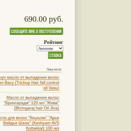
690.00 руб.
Рейтинг
Аналоги
чуп масло от выпадения волос
л Васу (Trichup Hair fall control
oil Vasu)
Масло от выпадения волос
"Брингарадж" 120 мл "Жива"
(Bhringaraj hair Oil JIva)
сло для волос "Кешъям" "Арья
Вайдья Шала" (Keshyam AVS
Kottakkal) 100 мл