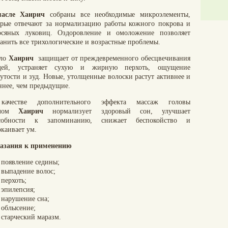
масле Хаирич
собраны все необходимые микроэлементы,
орые отвечают за нормализацию работы кожного покрова и
осяных луковиц. Оздоровление и омоложение позволяет
ранить все трихологические и возрастные проблемы.
ло
Хаирич
защищает от преждевременного обесцвечивания
дей, устраняет сухую и жирную перхоть, ощущение
нутости и зуд. Новые, утолщенные волоски растут активнее и
ннее, чем предыдущие.
ачестве дополнительного эффекта массаж головы
слом
Хаирич
нормализует здоровый сон, улучшает
собности к запоминанию, снижает беспокойство и
окаивает ум.
азания к применению
появление седины;
выпадение волос;
перхоть;
эпилепсия;
нарушение сна;
облысение;
старческий маразм.