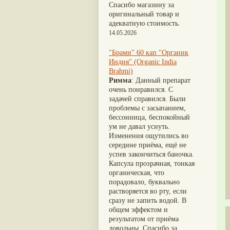
Nirdosh
(3)
Шиладжит
(20)
Спасибо магазину за
Агастья расаяна
(3)
Арджуна
(19)
оригинальный товар и
Ашта чурна
(3)
Касмарья
(19)
адекватную стоимость.
Аштаваргам
(3)
Кориандр
(19)
14.05.2026
Брами вати с золотом
(3)
Туласи
(18)
Брахма расаяна
(3)
Барбарис индийский
(17)
"Брами" 60 кап "Органик
Брихатьяди
(3)
Зира
(17)
Индия" (Organic India
Видарьяди
(3)
Крапива индийская
(17)
Brahmi)
Гуггул
(3)
Патола
(17)
Римма
: Данный препарат
Дханвантарам 101
(3)
Холарена - Кутаджа
(17)
очень понравился. С
Дханвантарам тайлам
(3)
Шионака
(17)
задачей справился. Были
Кайлаш дживан
(3)
Аджван/Ажгон
(16)
проблемы с засыпанием,
Кальянака гритам
(3)
Акация катеху
(16)
бессонница, беспокойный
Кримикутхар рас
(3)
Кальций
(16)
ум не давал уснуть.
Кунжутное масло
(3)
Укроп пахучий
(16)
Изменения ощутились во
Кутаджа
(3)
Дашамула
(15)
середине приёма, ещё не
Кширабала
(3)
Лодхра
(14)
успев закончиться баночка.
Лив 52
(3)
Моринга
(14)
Капсула прозрачная, тонкая
more...
Перец кубеба
(14)
органическая, что
Сахарный тростник
(14)
порадовало, буквально
Бхунимба/Андрографис
растворяется во рту, если
метельчатый
(13)
сразу не запить водой. В
Гвоздика
(13)
общем эффектом и
Кассия трубчатая
(13)
результатом от приёма
Мезуя железная
(13)
довольны. Спасибо за