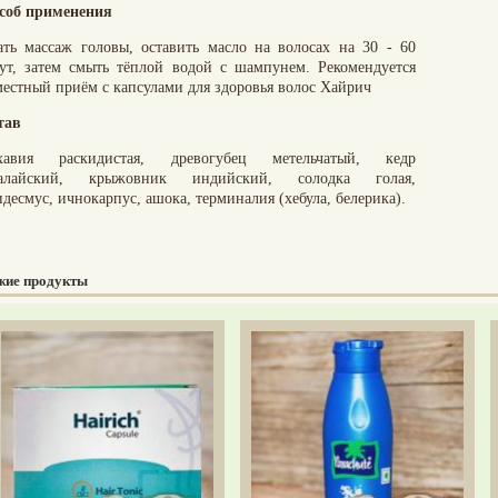
соб применения
ать массаж головы, оставить масло на волосах на 30 - 60
ут, затем смыть тёплой водой с шампунем. Рекомендуется
местный приём с капсулами для здоровья волос Хайрич
тав
хавия раскидистая, древогубец метельчатый, кедр
алайский, крыжовник индийский, солодка голая,
десмус, ичнокарпус, ашока, терминалия (хебула, белерика).
жие продукты