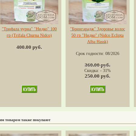
"Трифала чурна" "Нидко" 100
"Брингарадж" Здоровье волос
гр (Trifala Сhurna Nidco)
50 гр "Нидко" (Nidco Eclipta
Alba Hassk)
400.00 руб.
Срок годности:
08/2026
360.00 руб.
Скидка: - 31%
250.00 руб.
тим товаром также покупают