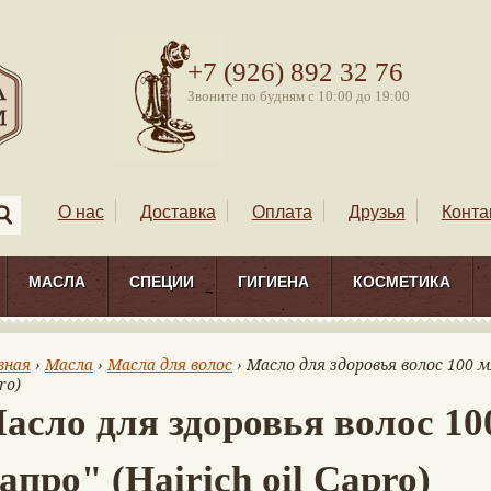
+7 (926) 892 32 76
Звоните по будням с 10:00 до 19:00
О нас
Доставка
Оплата
Друзья
Конта
МАСЛА
СПЕЦИИ
ГИГИЕНА
КОСМЕТИКА
вная
›
Масла
›
Масла для волос
› Масло для здоровья волос 100 мл
ro)
асло для здоровья волос 1
апро" (Hairich oil Capro)