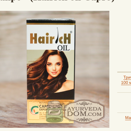
Три
100 м
Ма