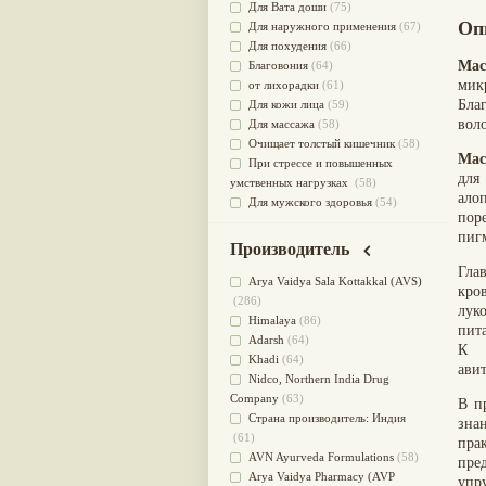
Для Вата доши
(75)
Оп
Для наружного применения
(67)
Для похудения
(66)
Мас
Благовония
(64)
мик
от лихорадки
(61)
Бла
Для кожи лица
(59)
вол
Для массажа
(58)
Очищает толстый кишечник
(58)
Мас
При стрессе и повышенных
для
умственных нагрузках
(58)
ало
Для мужского здоровья
(54)
пор
для мочеполовой системы
(51)
пиг
Для наружного и внутреннего
Производитель
применения
(51)
Гла
Для приготовления пищи
(49)
Arya Vaidya Sala Kottakkal (AVS)
кро
от инфекций мочеполовой
(286)
лук
системы
(49)
Himalaya
(86)
пит
Для стабилизации деятельности
Adarsh
(64)
К д
ЦНС
(47)
Khadi
(64)
ави
для суставов
(47)
Nidсo, Northern India Drug
Лечит опухоли и отеки
(46)
Company
(63)
В п
Для медитации
(44)
Страна производитель: Индия
зна
выводит токсины
(43)
(61)
пра
Для здоровья печени
(41)
AVN Ayurveda Formulations
(58)
пре
Для тела
(39)
Arya Vaidya Pharmacy (AVP
упру