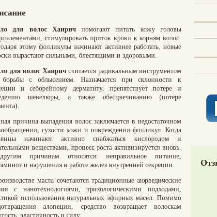
исание
ло для волос Хаирич
помогают питать кожу головы
роэлементами, стимулировать приток крови к корням волос.
годаря этому фолликулы начинают активнее работать, новые
оски вырастают сильными, блестящими и здоровыми.
ло для волос Хаирич
считается радикальным инструментом
 борьбы с облысением. Назначается при склонности к
пеции и себорейному дерматиту, препятствует потере и
едению шевелюры, а также обесцвечиванию (потере
мента).
вная причина выпадения волос заключается в недостаточном
вообращении, сухости кожи и повреждении фолликул. Когда
овицы начинают активно снабжаться кислородом и
ательными веществами, процесс роста активизируется вновь.
ругим причинам относятся: неправильное питание,
Отз
таминоз и нарушения в работе желез внутренней секреции.
роизводстве масла сочетаются традиционные аюрведические
ния с нанотехнологиями, трихологическими подходами,
ктикой использования натуральных эфирных масел. Помимо
дотвращения алопеции, средство возвращает волоскам
гость, эластичность и силу.