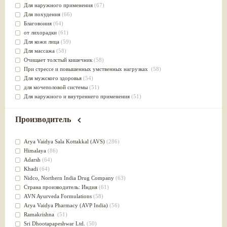
Для наружного применения
(67)
Для похудения
(66)
Благовония
(64)
от лихорадки
(61)
Для кожи лица
(59)
Для массажа
(58)
Очищает толстый кишечник
(58)
При стрессе и повышенных умственных нагрузках
(58)
Для мужского здоровья
(54)
для мочеполовой системы
(51)
Для наружного и внутреннего применения
(51)
Для приготовления пищи
(49)
от инфекций мочеполовой системы
(49)
Производитель
Для стабилизации деятельности ЦНС
(47)
для суставов
(47)
Arya Vaidya Sala Kottakkal (AVS)
(286)
Лечит опухоли и отеки
(46)
Himalaya
(86)
Для медитации
(44)
Adarsh
(64)
выводит токсины
(43)
Khadi
(64)
Для здоровья печени
(41)
Nidсo, Northern India Drug Company
(63)
Для тела
(39)
Страна производитель: Индия
(61)
для очищения крови
(38)
AVN Ayurveda Formulations
(58)
При диабете
(38)
Arya Vaidya Pharmacy (AVP India)
(56)
Антиоксидант
(37)
Ramakrishna
(51)
Для Капха(Кафа) доши
(37)
Sri Dhootapapeshwar Ltd.
(50)
От паразитов
(37)