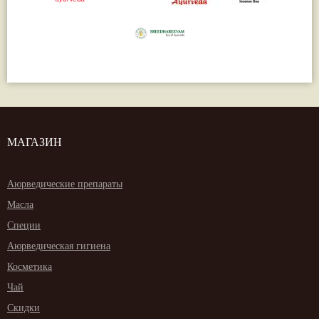
МАГАЗИН
Аюрведические препараты
Масла
Специи
Аюрведическая гигиена
Косметика
Чай
Скидки