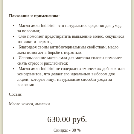
Птерокарпус мешковидный
(9)
Юстиция сосудистая/Васака
(9)
Жасмин
(8)
Показание к применению:
Каранджа
(8)
Масло амла Indibird - это натуральное средство для ухода
Касторовое масло
(8)
за волосами;
Кутаки
(8)
Оно помогает предотвратить выпадение волос, секущиеся
Мята
(8)
кончики и перхоть;
Пушкара
(8)
more...
Благодаря своим антибактериальным свойствам, масло
амла помогает в борьбе с перхотью.
Использование масла амла для массажа головы помогает
снять стресс и расслабиться;
Масло амла Indibird не содержит химических добавок или
консервантов, что делает его идеальным выбором для
людей, которые ищут натуральные способы ухода за
волосами.
Состав:
Масло кокоса, амалаки.
630.00 руб.
Скидка: - 38 %