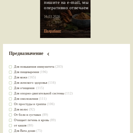
пишите на e-mail, мы
оперативно отвечаем
16.03.2026
Подробнее
Предназначение
Для повышения иммунитета
(203)
Для пищеварения
(196)
Для кожи
(165)
Для женского здоровья
(116)
Для очищения
(115)
Для опорно-двигательной системы
(112)
Для омоложения
(111)
От простуды и гриппа
(106)
Для волос
(92)
От боли в суставах
(89)
Очищает печень и кровь
(89)
от кашля
(80)
Для Вата доши
(75)