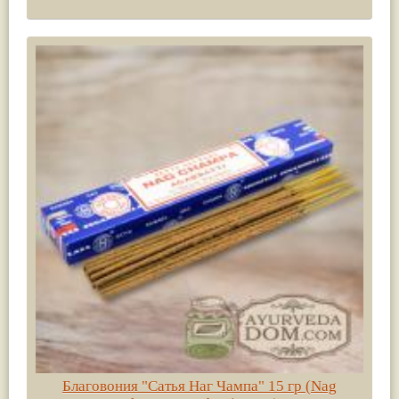
Благовония "Сатья Наг Чампа" 15 гр (Nag