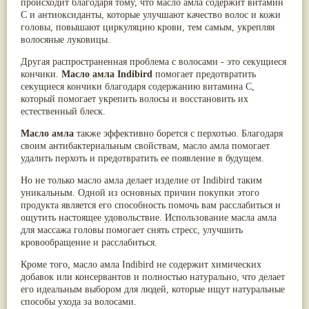
происходит благодаря тому, что масло амла содержит витамин
Мускатный орех
(13)
С и антиоксиданты, которые улучшают качество волос и кожи
Пажитник
(13)
головы, повышают циркуляцию крови, тем самым, укрепляя
Паслён черный
(13)
волосяные луковицы.
Ипомея
(12)
Коричник цейлонский
(12)
Другая распространенная проблема с волосами - это секущиеся
Мирра
(12)
кончики.
Масло амла Indibird
помогает предотвратить
Розовая соль
(12)
секущиеся кончики благодаря содержанию витамина С,
Сверция
(12)
который помогает укрепить волосы и восстановить их
Виноград
(11)
естественный блеск.
Каменная соль
(11)
Масло амла
Коровье молоко
также эффективно борется с перхотью. Благодаря
(11)
своим антибактериальным свойствам, масло амла помогает
Мукуна жгучая
(11)
удалить перхоть и предотвратить ее появление в будущем.
Ним
(11)
Патала
(11)
Но не только масло амла делает изделие от Indibird таким
Перец чаба
(11)
уникальным. Одной из основных причин покупки этого
Соссюрея/кушта
(11)
продукта является его способность помочь вам расслабиться и
Турпет
(11)
ощутить настоящее удовольствие. Использование масла амла
Алойное дерево
(10)
для массажа головы помогает снять стресс, улучшить
Асафетида
(10)
кровообращение и расслабиться.
Пармелия
(10)
Тмин обыкновенный
(10)
Кроме того, масло амла Indibird не содержит химических
Ашока
(9)
добавок или консервантов и полностью натурально, что делает
Вишня гималайская
(9)
его идеальным выбором для людей, которые ищут натуральные
Данти
(9)
способы ухода за волосами.
Мурва
(9)