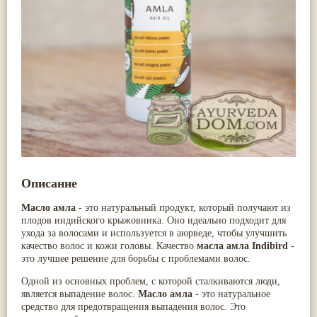
Neeri Aimil
(3)
Ативиша
(20)
Nirdosh
(3)
Шиладжит
(20)
Агастья расаяна
(3)
Арджуна
(19)
Ашта чурна
(3)
Касмарья
(19)
Аштаваргам
(3)
Кориандр
(19)
Брами вати с золотом
(3)
Туласи
(18)
Брахма расаяна
(3)
Барбарис индийский
(17)
Брихатьяди
(3)
Зира
(17)
Видарьяди
(3)
Крапива индийская
(17)
Гуггул
(3)
Патола
(17)
Дханвантарам 101
(3)
Холарена - Кутаджа
(17)
Дханвантарам тайлам
(3)
Шионака
(17)
Кайлаш дживан
(3)
Аджван/Ажгон
(16)
Кальянака гритам
(3)
Акация катеху
(16)
Кримикутхар рас
(3)
Описание
Кальций
(16)
Кунжутное масло
(3)
Укроп пахучий
(16)
Кутаджа
(3)
Масло амла
- это натуральный продукт, который получают из
Дашамула
(15)
Кширабала
(3)
плодов индийского крыжовника. Оно идеально подходит для
Лодхра
(14)
Лив 52
(3)
ухода за волосами и используется в аюрведе, чтобы улучшить
Моринга
(14)
more...
качество волос и кожи головы. Качество
масла амла Indibird
-
Перец кубеба
(14)
это лучшее решение для борьбы с проблемами волос.
Сахарный тростник
(14)
Бхунимба/Андрографис метельчатый
(13)
Одной из основных проблем, с которой сталкиваются люди,
Гвоздика
(13)
является выпадение волос.
Масло амла
- это натуральное
Кассия трубчатая
(13)
средство для предотвращения выпадения волос. Это
Мезуя железная
(13)