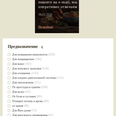
пишите на e-mail, мы
оперативно отвечаем
16.03.2026
Подробнее
Предназначение
Для повышения иммунитета
(203)
Для пищеварения
(196)
Для кожи
(165)
Для женского здоровья
(116)
Для очищения
(115)
Для опорно-двигательной системы
(112)
Для омоложения
(111)
От простуды и гриппа
(106)
Для волос
(92)
От боли в суставах
(89)
Очищает печень и кровь
(89)
от кашля
(80)
Для Вата доши
(75)
Для наружного применения
(67)