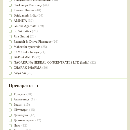
Успокоительное
(36)
ShriGanga Pharmacy
(44)
Для глаз
(34)
Everest Pharma
(40)
от геморроя
(34)
Baidyanath India
(34)
Противовоспалительное
(34)
АМРИТА
(32)
Для Питта доши
(32)
Goloka Agarbathi
(29)
Для сердца
(32)
Sri Sri Tattva
(28)
Для сосудов головного мозга
(32)
Jiva (India)
(26)
Для полости рта
(32)
Patanjali & Divya Pharmacy
(26)
Дефицит железа
(31)
Maharishi ayurveda
(25)
Для лица
(31)
SKM Chikichalaya
(24)
Употребление в пищу
(30)
BAPS AMRUT
(23)
Ароматерапия
(29)
NAGARJUNA HERBAL CONCENTRATES LTD (India)
(22)
Жаропонижающее
(29)
CHARAK PHARMA
(20)
для памяти
(28)
Satya Sai
(20)
для почек
(28)
Vyas
(20)
Обезболивающие
(28)
Bipha
(19)
Препараты
Слабительное
(28)
Kerala Ayurveda
(19)
Афродизиак
(27)
Organic India pvt ltd
(18)
Трифала
(20)
Напитки
(27)
Lalita
(16)
Ашваганда
(19)
Для йоги
(27)
Ashtang Herbals
(15)
Брами
(15)
Для потенции
(26)
Alarsin
(14)
Шатавари
(15)
Для душа
(25)
Vasu Health care
(14)
Дашамула
(13)
для концентрации внимания
(25)
Baraka
(13)
Дханвантарам
(12)
при нарушении эрекции
(25)
Dabur India Ltd
(13)
Ним
(12)
при неврозе
(25)