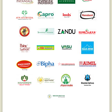
Жасмин
(8)
Каранджа
(8)
Касторовое масло
(8)
Кутаки
(8)
Мята
(8)
Пушкара
(8)
more...