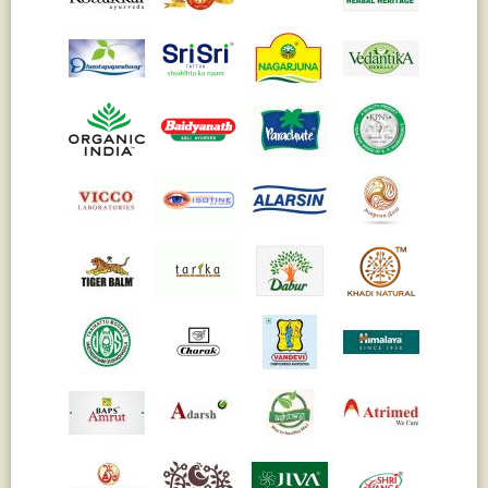
Паслён черный
(13)
Ипомея
(12)
Коричник цейлонский
(12)
Мирра
(12)
Розовая соль
(12)
Сверция
(12)
Виноград
(11)
Каменная соль
(11)
Коровье молоко
(11)
Мукуна жгучая
(11)
Ним
(11)
Патала
(11)
Перец чаба
(11)
Соссюрея/кушта
(11)
Турпет
(11)
Алойное дерево
(10)
Асафетида
(10)
Пармелия
(10)
Тмин обыкновенный
(10)
Ашока
(9)
Вишня гималайская
(9)
Данти
(9)
Мурва
(9)
Птерокарпус мешковидный
(9)
Юстиция сосудистая/Васака
(9)