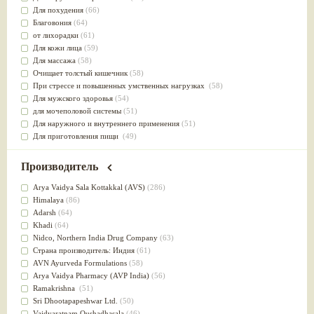
Для похудения
(66)
Благовония
(64)
от лихорадки
(61)
Для кожи лица
(59)
Для массажа
(58)
Очищает толстый кишечник
(58)
При стрессе и повышенных умственных нагрузках
(58)
Для мужского здоровья
(54)
для мочеполовой системы
(51)
Для наружного и внутреннего применения
(51)
Для приготовления пищи
(49)
от инфекций мочеполовой системы
(49)
Для стабилизации деятельности ЦНС
(47)
Производитель
для суставов
(47)
Лечит опухоли и отеки
(46)
Arya Vaidya Sala Kottakkal (AVS)
(286)
Для медитации
(44)
Himalaya
(86)
выводит токсины
(43)
Adarsh
(64)
Для здоровья печени
(41)
Khadi
(64)
Для тела
(39)
Nidсo, Northern India Drug Company
(63)
для очищения крови
(38)
Страна производитель: Индия
(61)
При диабете
(38)
AVN Ayurveda Formulations
(58)
Антиоксидант
(37)
Arya Vaidya Pharmacy (AVP India)
(56)
Для Капха(Кафа) доши
(37)
Ramakrishna
(51)
От паразитов
(37)
Sri Dhootapapeshwar Ltd.
(50)
При расстройстве желудка
(36)
Vaidyaratnam Oushadhasala
(46)