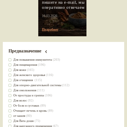
пишите на e-mail, мы
оперативно отвечаем
16.03.2026
Подробнее
Предназначение
Для повышения иммунитета
(203)
Для пищеварения
(196)
Для кожи
(165)
Для женского здоровья
(116)
Для очищения
(115)
Для опорно-двигательной системы
(112)
Для омоложения
(111)
От простуды и гриппа
(106)
Для волос
(92)
От боли в суставах
(89)
Очищает печень и кровь
(89)
от кашля
(80)
Для Вата доши
(75)
Для наружного применения
(67)