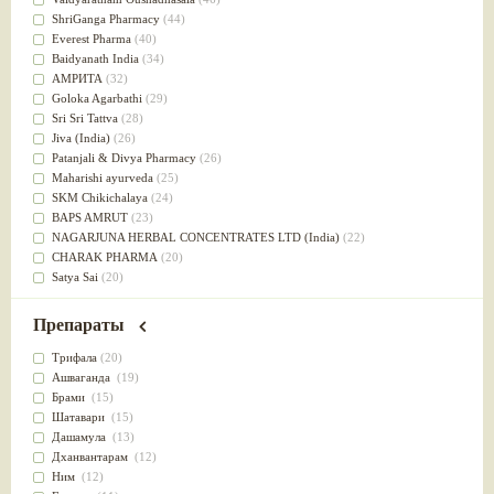
Успокоительное
(36)
ShriGanga Pharmacy
(44)
Для глаз
(34)
Everest Pharma
(40)
от геморроя
(34)
Baidyanath India
(34)
Противовоспалительное
(34)
АМРИТА
(32)
Для Питта доши
(32)
Goloka Agarbathi
(29)
Для сердца
(32)
Sri Sri Tattva
(28)
Для сосудов головного мозга
(32)
Jiva (India)
(26)
Для полости рта
(32)
Patanjali & Divya Pharmacy
(26)
Дефицит железа
(31)
Maharishi ayurveda
(25)
Для лица
(31)
SKM Chikichalaya
(24)
Употребление в пищу
(30)
BAPS AMRUT
(23)
Ароматерапия
(29)
NAGARJUNA HERBAL CONCENTRATES LTD (India)
(22)
Жаропонижающее
(29)
CHARAK PHARMA
(20)
для памяти
(28)
Satya Sai
(20)
для почек
(28)
Vyas
(20)
Обезболивающие
(28)
Bipha
(19)
Препараты
Слабительное
(28)
Kerala Ayurveda
(19)
Афродизиак
(27)
Organic India pvt ltd
(18)
Трифала
(20)
Напитки
(27)
Lalita
(16)
Ашваганда
(19)
Для йоги
(27)
Ashtang Herbals
(15)
Брами
(15)
Для потенции
(26)
Alarsin
(14)
Шатавари
(15)
Для душа
(25)
Vasu Health care
(14)
Дашамула
(13)
для концентрации внимания
(25)
Baraka
(13)
Дханвантарам
(12)
при нарушении эрекции
(25)
Dabur India Ltd
(13)
Ним
(12)
при неврозе
(25)