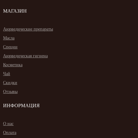
Жасмин
(8)
МАГАЗИН
Каранджа
(8)
Касторовое масло
(8)
Кутаки
(8)
Мята
(8)
Аюрведические препараты
Пушкара
(8)
more...
Масла
Специи
Аюрведическая гигиена
Косметика
Чай
Скидки
Отзывы
ИНФОРМАЦИЯ
О нас
Оплата