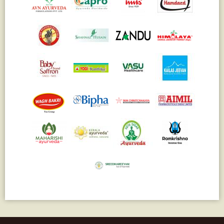
Паслён черный
(13)
Ипомея
(12)
Коричник цейлонский
(12)
Мирра
(12)
Розовая соль
(12)
Сверция
(12)
Виноград
(11)
Каменная соль
(11)
Коровье молоко
(11)
Мукуна жгучая
(11)
Ним
(11)
Патала
(11)
Перец чаба
(11)
Соссюрея/кушта
(11)
Турпет
(11)
Алойное дерево
(10)
Асафетида
(10)
Пармелия
(10)
Тмин обыкновенный
(10)
Ашока
(9)
Вишня гималайская
(9)
Данти
(9)
Мурва
(9)
Птерокарпус мешковидный
(9)
Юстиция сосудистая/Васака
(9)