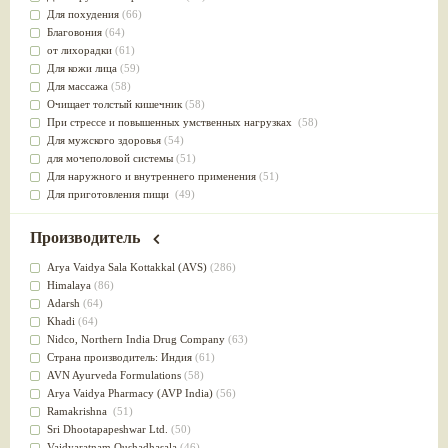
Для похудения
(66)
Благовония
(64)
от лихорадки
(61)
Для кожи лица
(59)
Для массажа
(58)
Очищает толстый кишечник
(58)
При стрессе и повышенных умственных нагрузках
(58)
Для мужского здоровья
(54)
для мочеполовой системы
(51)
Для наружного и внутреннего применения
(51)
Для приготовления пищи
(49)
от инфекций мочеполовой системы
(49)
Для стабилизации деятельности ЦНС
(47)
Производитель
для суставов
(47)
Лечит опухоли и отеки
(46)
Arya Vaidya Sala Kottakkal (AVS)
(286)
Для медитации
(44)
Himalaya
(86)
выводит токсины
(43)
Adarsh
(64)
Для здоровья печени
(41)
Khadi
(64)
Для тела
(39)
Nidсo, Northern India Drug Company
(63)
для очищения крови
(38)
Страна производитель: Индия
(61)
При диабете
(38)
AVN Ayurveda Formulations
(58)
Антиоксидант
(37)
Arya Vaidya Pharmacy (AVP India)
(56)
Для Капха(Кафа) доши
(37)
Ramakrishna
(51)
От паразитов
(37)
Sri Dhootapapeshwar Ltd.
(50)
При расстройстве желудка
(36)
Vaidyaratnam Oushadhasala
(46)