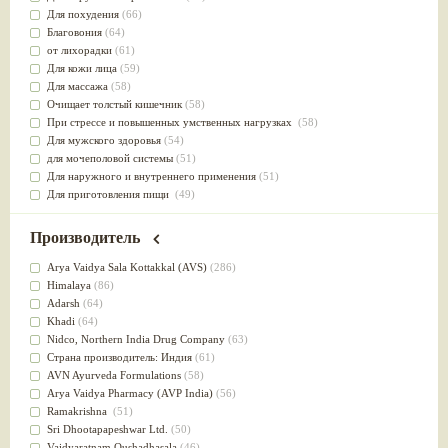
Для похудения
(66)
Благовония
(64)
от лихорадки
(61)
Для кожи лица
(59)
Для массажа
(58)
Очищает толстый кишечник
(58)
При стрессе и повышенных умственных нагрузках
(58)
Для мужского здоровья
(54)
для мочеполовой системы
(51)
Для наружного и внутреннего применения
(51)
Для приготовления пищи
(49)
от инфекций мочеполовой системы
(49)
Для стабилизации деятельности ЦНС
(47)
Производитель
для суставов
(47)
Лечит опухоли и отеки
(46)
Arya Vaidya Sala Kottakkal (AVS)
(286)
Для медитации
(44)
Himalaya
(86)
выводит токсины
(43)
Adarsh
(64)
Для здоровья печени
(41)
Khadi
(64)
Для тела
(39)
Nidсo, Northern India Drug Company
(63)
для очищения крови
(38)
Страна производитель: Индия
(61)
При диабете
(38)
AVN Ayurveda Formulations
(58)
Антиоксидант
(37)
Arya Vaidya Pharmacy (AVP India)
(56)
Для Капха(Кафа) доши
(37)
Ramakrishna
(51)
От паразитов
(37)
Sri Dhootapapeshwar Ltd.
(50)
При расстройстве желудка
(36)
Vaidyaratnam Oushadhasala
(46)