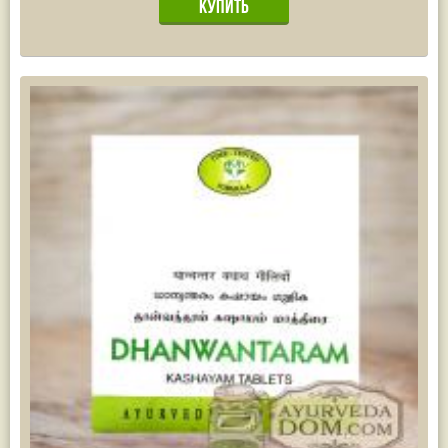
Жасмин
(8)
Каранджа
(8)
Касторовое масло
(8)
Кутаки
(8)
Мята
(8)
Пушкара
(8)
more...