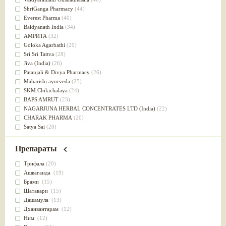
Успокоительное
(36)
ShriGanga Pharmacy
(44)
Для глаз
(34)
Everest Pharma
(40)
от геморроя
(34)
Baidyanath India
(34)
Противовоспалительное
(34)
АМРИТА
(32)
Для Питта доши
(32)
Goloka Agarbathi
(29)
Для сердца
(32)
Sri Sri Tattva
(28)
Для сосудов головного мозга
(32)
Jiva (India)
(26)
Для полости рта
(32)
Patanjali & Divya Pharmacy
(26)
Дефицит железа
(31)
Maharishi ayurveda
(25)
Для лица
(31)
SKM Chikichalaya
(24)
Употребление в пищу
(30)
BAPS AMRUT
(23)
Ароматерапия
(29)
NAGARJUNA HERBAL CONCENTRATES LTD (India)
(22)
Жаропонижающее
(29)
CHARAK PHARMA
(20)
для памяти
(28)
Satya Sai
(20)
для почек
(28)
Vyas
(20)
Обезболивающие
(28)
Bipha
(19)
Препараты
Слабительное
(28)
Kerala Ayurveda
(19)
Афродизиак
(27)
Organic India pvt ltd
(18)
Трифала
(20)
Напитки
(27)
Lalita
(16)
Ашваганда
(19)
Для йоги
(27)
Ashtang Herbals
(15)
Брами
(15)
Для потенции
(26)
Alarsin
(14)
Шатавари
(15)
Для душа
(25)
Vasu Health care
(14)
Дашамула
(13)
для концентрации внимания
(25)
Baraka
(13)
Дханвантарам
(12)
при нарушении эрекции
(25)
Dabur India Ltd
(13)
Ним
(12)
при неврозе
(25)