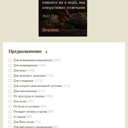
пишите на e-mail, мы
оперативно отвечаем
16.03.2026
Подробнее
Предназначение
Для повышения иммунитета
(203)
Для пищеварения
(196)
Для кожи
(165)
Для женского здоровья
(116)
Для очищения
(115)
Для опорно-двигательной системы
(112)
Для омоложения
(111)
От простуды и гриппа
(106)
Для волос
(92)
От боли в суставах
(89)
Очищает печень и кровь
(89)
от кашля
(80)
Для Вата доши
(75)
Для наружного применения
(67)