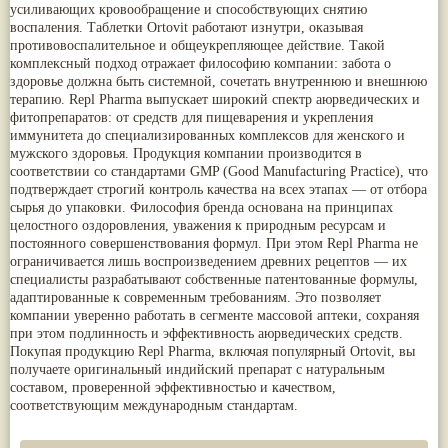
усиливающих кровообращение и способствующих снятию
Nirdosh
(3)
Арджуна
(19)
воспаления. Таблетки Ortovit работают изнутри, оказывая
Агастья расаяна
(3)
Касмарья
(19)
противовоспалительное и общеукрепляющее действие. Такой
Ашта чурна
(3)
Кориандр
(19)
комплексный подход отражает философию компании: забота о
Аштаваргам
(3)
Туласи
(18)
здоровье должна быть системной, сочетать внутреннюю и внешнюю
Брами вати с золотом
(3)
Барбарис индийский
(17)
терапию. Repl Pharma выпускает широкий спектр аюрведических и
Брахма расаяна
(3)
Зира
(17)
фитопрепаратов: от средств для пищеварения и укрепления
Брихатьяди
(3)
Крапива индийская
(17)
иммунитета до специализированных комплексов для женского и
Видарьяди
(3)
Патола
(17)
мужского здоровья. Продукция компании производится в
Гуггул
(3)
Холарена - Кутаджа
(17)
соответствии со стандартами GMP (Good Manufacturing Practice), что
Дханвантарам 101
(3)
Шионака
(17)
подтверждает строгий контроль качества на всех этапах — от отбора
Дханвантарам тайлам
(3)
Аджван/Ажгон
(16)
сырья до упаковки. Философия бренда основана на принципах
Кайлаш дживан
(3)
Акация катеху
(16)
целостного оздоровления, уважения к природным ресурсам и
Кальянака гритам
(3)
Кальций
(16)
постоянного совершенствования формул. При этом Repl Pharma не
Кримикутхар рас
(3)
Укроп пахучий
(16)
ограничивается лишь воспроизведением древних рецептов — их
Кунжутное масло
(3)
Дашамула
(15)
специалисты разрабатывают собственные патентованные формулы,
Кутаджа
(3)
Лодхра
(14)
адаптированные к современным требованиям. Это позволяет
Кширабала
(3)
Моринга
(14)
компании уверенно работать в сегменте массовой аптеки, сохраняя
Лив 52
(3)
Перец кубеба
(14)
more...
при этом подлинность и эффективность аюрведических средств.
Сахарный тростник
(14)
Покупая продукцию Repl Pharma, включая популярный Ortovit, вы
Бхунимба/Андрографис метельчатый
(13)
получаете оригинальный индийский препарат с натуральным
Гвоздика
(13)
составом, проверенной эффективностью и качеством,
Кассия трубчатая
(13)
соответствующим международным стандартам.
Мезуя железная
(13)
Мускатный орех
(13)
Пажитник
(13)