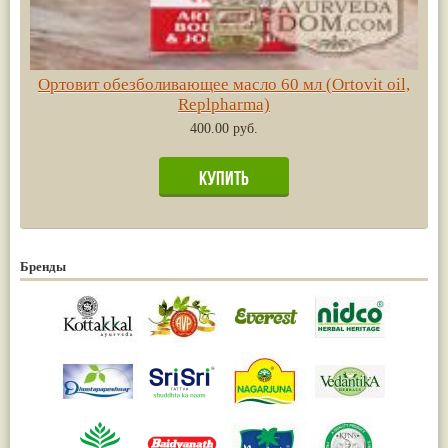
Ортовит обезболивающее масло 60 мл (Ortovit oil,
Replpharma)
400.00 руб.
Бренды