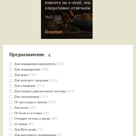
пишите на e-mail, мы
оперативно отвечаем
16.03.2026
Подробнее
Предназначение
Для повышения иммунитета
(203)
Для пищеварения
(196)
Для кожи
(165)
Для женского здоровья
(116)
Для очищения
(115)
Для опорно-двигательной системы
(112)
Для омоложения
(111)
От простуды и гриппа
(106)
Для волос
(92)
От боли в суставах
(89)
Очищает печень и кровь
(89)
от кашля
(80)
Для Вата доши
(75)
Для наружного применения
(67)