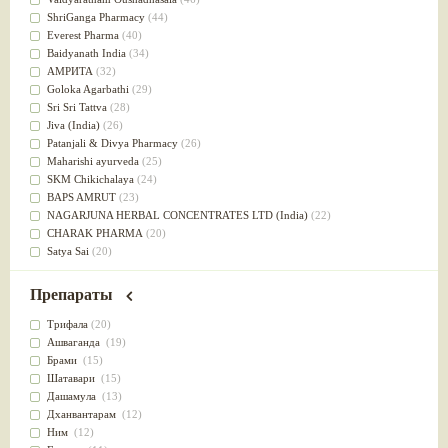
Успокоительное
(36)
ShriGanga Pharmacy
(44)
Для глаз
(34)
Everest Pharma
(40)
от геморроя
(34)
Baidyanath India
(34)
Противовоспалительное
(34)
АМРИТА
(32)
Для Питта доши
(32)
Goloka Agarbathi
(29)
Для сердца
(32)
Sri Sri Tattva
(28)
Для сосудов головного мозга
(32)
Jiva (India)
(26)
Для полости рта
(32)
Patanjali & Divya Pharmacy
(26)
Дефицит железа
(31)
Maharishi ayurveda
(25)
Для лица
(31)
SKM Chikichalaya
(24)
Употребление в пищу
(30)
BAPS AMRUT
(23)
Ароматерапия
(29)
NAGARJUNA HERBAL CONCENTRATES LTD (India)
(22)
Жаропонижающее
(29)
CHARAK PHARMA
(20)
для памяти
(28)
Satya Sai
(20)
для почек
(28)
Vyas
(20)
Обезболивающие
(28)
Bipha
(19)
Препараты
Слабительное
(28)
Kerala Ayurveda
(19)
Афродизиак
(27)
Organic India pvt ltd
(18)
Трифала
(20)
Напитки
(27)
Lalita
(16)
Ашваганда
(19)
Для йоги
(27)
Ashtang Herbals
(15)
Брами
(15)
Для потенции
(26)
Alarsin
(14)
Шатавари
(15)
Для душа
(25)
Vasu Health care
(14)
Дашамула
(13)
для концентрации внимания
(25)
Baraka
(13)
Дханвантарам
(12)
при нарушении эрекции
(25)
Dabur India Ltd
(13)
Ним
(12)
при неврозе
(25)