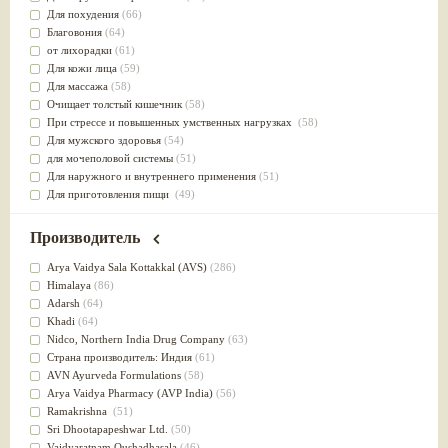
Для похудения
(66)
Благовония
(64)
от лихорадки
(61)
Для кожи лица
(59)
Для массажа
(58)
Очищает толстый кишечник
(58)
При стрессе и повышенных умственных нагрузках
(58)
Для мужского здоровья
(54)
для мочеполовой системы
(51)
Для наружного и внутреннего применения
(51)
Для приготовления пищи
(49)
от инфекций мочеполовой системы
(49)
Для стабилизации деятельности ЦНС
(47)
Производитель
для суставов
(47)
Лечит опухоли и отеки
(46)
Arya Vaidya Sala Kottakkal (AVS)
(286)
Для медитации
(44)
Himalaya
(86)
выводит токсины
(43)
Adarsh
(64)
Для здоровья печени
(41)
Khadi
(64)
Для тела
(39)
Nidсo, Northern India Drug Company
(63)
для очищения крови
(38)
Страна производитель: Индия
(61)
При диабете
(38)
AVN Ayurveda Formulations
(58)
Антиоксидант
(37)
Arya Vaidya Pharmacy (AVP India)
(56)
Для Капха(Кафа) доши
(37)
Ramakrishna
(51)
От паразитов
(37)
Sri Dhootapapeshwar Ltd.
(50)
При расстройстве желудка
(36)
Vaidyaratnam Oushadhasala
(46)