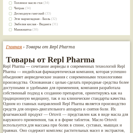
Kudos
(1)
Сахачаради
(5)
Топленое масло гхи
(34)
Swadeshi
(1)
Шанкапушпи
(5)
Читрак
(34)
The Sidhpur Sat-Isabgol Factory
(1)
Dabur Red
(4)
Десмодиум гангский
(33)
Vedika Herbals
(1)
Vyoshadi Vatakam
(4)
Эгле мармеладная - Баэль
(32)
Премиум Групп
(1)
Арагвадха
(4)
Эмбелия кислая - Виданга
(31)
Страна происхождения: Грузия
(1)
Гандхарвахастади
(4)
Манжиштха
(30)
Югведа
(1)
Дашамулакатутраяди
(4)
Сандал белый
(30)
Дханвантарам гулика
(4)
Брихати
(29)
Камдудха рас
(4)
Яштимадху
(28)
Главная
› Товары от Repl Pharma
Капикачху (Мукуна)
(4)
Алоэ
(27)
Касторовое масло
(4)
Золотой турмерик
(27)
Товары от Repl Pharma
Колакулатхади чурна
(4)
Бала
(26)
Repl Pharma — сочетание аюрведы и современных технологий Repl
Лакшади
(4)
Джатаманси
(26)
Pharma — индийская фармацевтическая компания, которая успешно
Моринга (Шигру)
(4)
Патра
(26)
объединяет аюрведические знания с современными технологиями
Патолади
(4)
Чёрный кардамон
(26)
производства. Основанная с целью сделать природные средства более
Пунарнава
(4)
Брахми
(23)
доступными и удобными для применения, компания разработала
Розовая вода
(4)
Валерьяна индийская
(23)
собственный подход к созданию препаратов, ориентируясь как на
Тиктака
(4)
Кокосовое масло
(23)
традиционную медицину, так и на клинические стандарты качества.
Трикату
(4)
Сассапариль
(23)
Одним из главных направлений Repl Pharma является производство
Туласи
(4)
Брингарадж
(22)
средств для опорно-двигательного аппарата и снятия боли. Их
Харидракхандам
(4)
Клещевина обыкновенная
(21)
флагманский продукт — Ortovit — представлен как в виде масла для
Читракади
(4)
Трикату
(21)
наружного применения, так и в форме таблеток. Масло Ortovit
Шанкха Бхасма
(4)
Шафран
(21)
используется для массажа при болях в спине, суставах, мышцах и
Шатавари гулам
(4)
Ативиша
(20)
травмах. Оно содержит комплекс растительных масел и экстрактов,
Neeri Aimil
(3)
Шиладжит
(20)