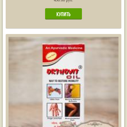
490.00 руб.
Жасмин
(8)
Каранджа
(8)
Касторовое масло
(8)
Кутаки
(8)
Мята
(8)
Пушкара
(8)
more...