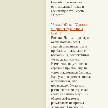
Nirdosh
(3)
Шиладжит
(20)
Спасибо магазину за
Агастья расаяна
(3)
Арджуна
(19)
оригинальный товар и
Ашта чурна
(3)
Касмарья
(19)
адекватную стоимость.
Аштаваргам
(3)
Кориандр
(19)
14.05.2026
Брами вати с золотом
(3)
Туласи
(18)
Брахма расаяна
(3)
Барбарис индийский
(17)
"Брами" 60 кап "Органик
Брихатьяди
(3)
Зира
(17)
Индия" (Organic India
Видарьяди
(3)
Крапива индийская
(17)
Brahmi)
Гуггул
(3)
Патола
(17)
Римма
: Данный препарат
Дханвантарам 101
(3)
Холарена - Кутаджа
(17)
очень понравился. С
Дханвантарам тайлам
(3)
Шионака
(17)
задачей справился. Были
Кайлаш дживан
(3)
Аджван/Ажгон
(16)
проблемы с засыпанием,
Кальянака гритам
(3)
Акация катеху
(16)
бессонница, беспокойный
Кримикутхар рас
(3)
Кальций
(16)
ум не давал уснуть.
Кунжутное масло
(3)
Укроп пахучий
(16)
Изменения ощутились во
Кутаджа
(3)
Дашамула
(15)
середине приёма, ещё не
Кширабала
(3)
Лодхра
(14)
успев закончиться баночка.
Лив 52
(3)
Моринга
(14)
Капсула прозрачная, тонкая
more...
Перец кубеба
(14)
органическая, что
Сахарный тростник
(14)
порадовало, буквально
Бхунимба/Андрографис
растворяется во рту, если
метельчатый
(13)
сразу не запить водой. В
Гвоздика
(13)
общем эффектом и
Кассия трубчатая
(13)
результатом от приёма
Мезуя железная
(13)
довольны. Спасибо за