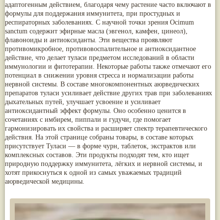
адаптогенным действием, благодаря чему растение часто включают в
Nirdosh
(3)
Арджуна
(19)
формулы для поддержания иммунитета, при простудных и
Агастья расаяна
(3)
Касмарья
(19)
респираторных заболеваниях. С научной точки зрения Ocimum
Ашта чурна
(3)
Кориандр
(19)
sanctum содержит эфирные масла (эвгенол, камфен, цинеол),
Аштаваргам
(3)
Туласи
(18)
флавоноиды и антиоксиданты. Эти вещества проявляют
Брами вати с золотом
(3)
Барбарис индийский
(17)
противомикробное, противовоспалительное и антиоксидантное
Брахма расаяна
(3)
Зира
(17)
действие, что делает туласи предметом исследований в области
Брихатьяди
(3)
Крапива индийская
(17)
иммунологии и фитотерапии. Некоторые работы также отмечают его
Видарьяди
(3)
Патола
(17)
потенциал в снижении уровня стресса и нормализации работы
Гуггул
(3)
Холарена - Кутаджа
(17)
нервной системы. В составе многокомпонентных аюрведических
Дханвантарам 101
(3)
Шионака
(17)
препаратов туласи усиливает действие других трав при заболеваниях
Дханвантарам тайлам
(3)
Аджван/Ажгон
(16)
дыхательных путей, улучшает усвоение и усиливает
Кайлаш дживан
(3)
Акация катеху
(16)
антиоксидантный эффект формулы. Оно особенно ценится в
Кальянака гритам
(3)
Кальций
(16)
сочетаниях с имбирем, пиппали и гудучи, где помогает
Кримикутхар рас
(3)
Укроп пахучий
(16)
гармонизировать их свойства и расширяет спектр терапевтического
Кунжутное масло
(3)
Дашамула
(15)
действия. На этой странице собраны товары, в составе которых
Кутаджа
(3)
Лодхра
(14)
присутствует Туласи — в форме чурн, таблеток, экстрактов или
Кширабала
(3)
Моринга
(14)
комплексных составов. Эти продукты подходят тем, кто ищет
Лив 52
(3)
Перец кубеба
(14)
more...
природную поддержку иммунитета, лёгких и нервной системы, и
Сахарный тростник
(14)
хотят прикоснуться к одной из самых уважаемых традиций
Бхунимба/Андрографис метельчатый
(13)
аюрведической медицины.
Гвоздика
(13)
Кассия трубчатая
(13)
Мезуя железная
(13)
Мускатный орех
(13)
Пажитник
(13)