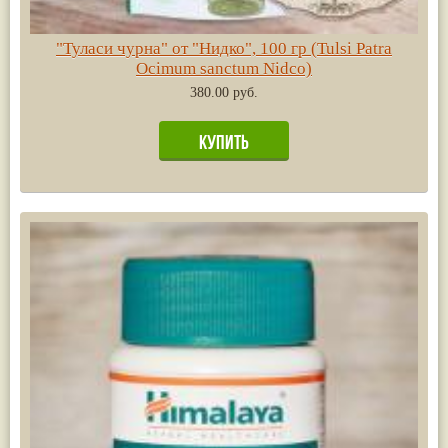
"Туласи чурна" от "Нидко", 100 гр (Tulsi Patra
Ocimum sanctum Nidco)
380.00 руб.