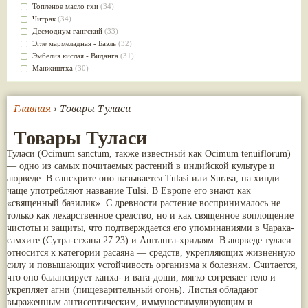
Kudos
(1)
Сахачаради
(5)
Топленое масло гхи
(34)
Swadeshi
(1)
Шанкапушпи
(5)
Читрак
(34)
The Sidhpur Sat-Isabgol Factory
(1)
Dabur Red
(4)
Десмодиум гангский
(33)
Vedika Herbals
(1)
Vyoshadi Vatakam
(4)
Эгле мармеладная - Баэль
(32)
Премиум Групп
(1)
Арагвадха
(4)
Эмбелия кислая - Виданга
(31)
Страна происхождения: Грузия
(1)
Гандхарвахастади
(4)
Манжиштха
(30)
Югведа
(1)
Дашамулакатутраяди
(4)
Сандал белый
(30)
Дханвантарам гулика
(4)
Брихати
(29)
Камдудха рас
(4)
Яштимадху
(28)
Главная
› Товары Туласи
Капикачху (Мукуна)
(4)
Алоэ
(27)
Касторовое масло
(4)
Золотой турмерик
(27)
Товары Туласи
Колакулатхади чурна
(4)
Бала
(26)
Туласи (Ocimum sanctum, также известный как Ocimum tenuiflorum)
Лакшади
(4)
Джатаманси
(26)
— одно из самых почитаемых растений в индийской культуре и
Моринга (Шигру)
(4)
Патра
(26)
аюрведе. В санскрите оно называется Tulasi или Surasa, на хинди
Патолади
(4)
Чёрный кардамон
(26)
чаще употребляют название Tulsi. В Европе его знают как
Пунарнава
(4)
Брахми
(23)
«священный базилик». С древности растение воспринималось не
Розовая вода
(4)
Валерьяна индийская
(23)
только как лекарственное средство, но и как священное воплощение
Тиктака
(4)
Кокосовое масло
(23)
чистоты и защиты, что подтверждается его упоминаниями в Чарака-
Трикату
(4)
Сассапариль
(23)
самхите (Сутра-стхана 27.23) и Аштанга-хридаям. В аюрведе туласи
Туласи
(4)
Брингарадж
(22)
относится к категории расаяна — средств, укрепляющих жизненную
Харидракхандам
(4)
Клещевина обыкновенная
(21)
силу и повышающих устойчивость организма к болезням. Считается,
Читракади
(4)
Трикату
(21)
что оно балансирует капха- и вата-доши, мягко согревает тело и
Шанкха Бхасма
(4)
Шафран
(21)
укрепляет агни (пищеварительный огонь). Листья обладают
Шатавари гулам
(4)
Ативиша
(20)
выраженным антисептическим, иммуностимулирующим и
Neeri Aimil
(3)
Шиладжит
(20)