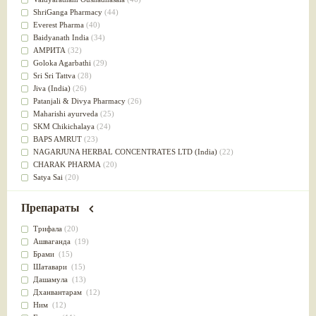
Успокоительное
(36)
ShriGanga Pharmacy
(44)
Для глаз
(34)
Everest Pharma
(40)
от геморроя
(34)
Baidyanath India
(34)
Противовоспалительное
(34)
АМРИТА
(32)
Для Питта доши
(32)
Goloka Agarbathi
(29)
Для сердца
(32)
Sri Sri Tattva
(28)
Для сосудов головного мозга
(32)
Jiva (India)
(26)
Для полости рта
(32)
Patanjali & Divya Pharmacy
(26)
Дефицит железа
(31)
Maharishi ayurveda
(25)
Для лица
(31)
SKM Chikichalaya
(24)
Употребление в пищу
(30)
BAPS AMRUT
(23)
Ароматерапия
(29)
NAGARJUNA HERBAL CONCENTRATES LTD (India)
(22)
Жаропонижающее
(29)
CHARAK PHARMA
(20)
для памяти
(28)
Satya Sai
(20)
для почек
(28)
Vyas
(20)
Обезболивающие
(28)
Bipha
(19)
Препараты
Слабительное
(28)
Kerala Ayurveda
(19)
Афродизиак
(27)
Organic India pvt ltd
(18)
Трифала
(20)
Напитки
(27)
Lalita
(16)
Ашваганда
(19)
Для йоги
(27)
Ashtang Herbals
(15)
Брами
(15)
Для потенции
(26)
Alarsin
(14)
Шатавари
(15)
Для душа
(25)
Vasu Health care
(14)
Дашамула
(13)
для концентрации внимания
(25)
Baraka
(13)
Дханвантарам
(12)
при нарушении эрекции
(25)
Dabur India Ltd
(13)
Ним
(12)
при неврозе
(25)