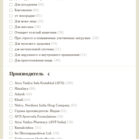
Для похудения
(66)
Благовония
(64)
от лихорадки
(61)
Для кожи лица
(59)
Для массажа
(58)
Очищает толстый кишечник
(58)
При стрессе и повышенных умственных нагрузках
(58)
Для мужского здоровья
(54)
для мочеполовой системы
(51)
Для наружного и внутреннего применения
(51)
Для приготовления пищи
(49)
от инфекций мочеполовой системы
(49)
Для стабилизации деятельности ЦНС
(47)
Производитель
для суставов
(47)
Лечит опухоли и отеки
(46)
Arya Vaidya Sala Kottakkal (AVS)
(286)
Для медитации
(44)
Himalaya
(86)
выводит токсины
(43)
Adarsh
(64)
Для здоровья печени
(41)
Khadi
(64)
Для тела
(39)
Nidсo, Northern India Drug Company
(63)
для очищения крови
(38)
Страна производитель: Индия
(61)
При диабете
(38)
AVN Ayurveda Formulations
(58)
Антиоксидант
(37)
Arya Vaidya Pharmacy (AVP India)
(56)
Для Капха(Кафа) доши
(37)
Ramakrishna
(51)
От паразитов
(37)
Sri Dhootapapeshwar Ltd.
(50)
При расстройстве желудка
(36)
Vaidyaratnam Oushadhasala
(46)