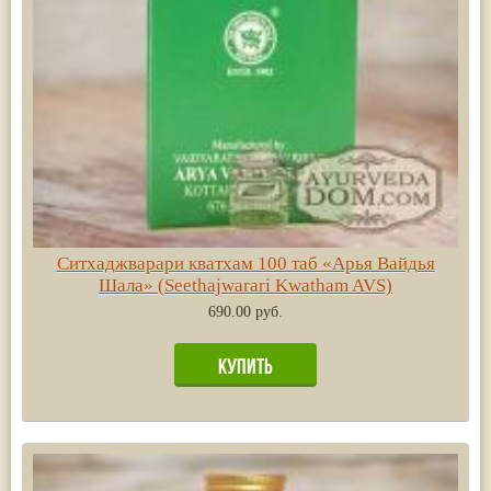
Ситхаджварари кватхам 100 таб «Арья Вайдья
Шала» (Seethajwarari Kwatham AVS)
690.00 руб.