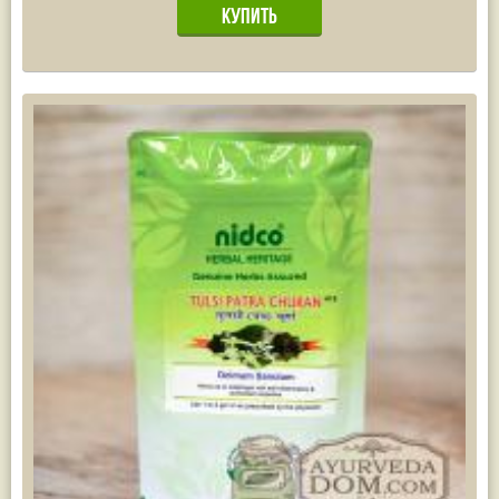
Жасмин
(8)
Каранджа
(8)
Касторовое масло
(8)
Кутаки
(8)
Мята
(8)
Пушкара
(8)
more...