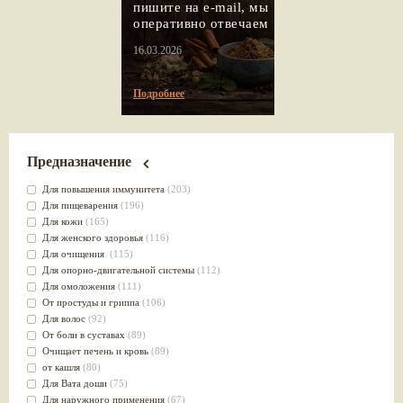
пишите на e-mail, мы
оперативно отвечаем
16.03.2026
Подробнее
Предназначение
Для повышения иммунитета
(203)
Для пищеварения
(196)
Для кожи
(165)
Для женского здоровья
(116)
Для очищения
(115)
Для опорно-двигательной системы
(112)
Для омоложения
(111)
От простуды и гриппа
(106)
Для волос
(92)
От боли в суставах
(89)
Очищает печень и кровь
(89)
от кашля
(80)
Для Вата доши
(75)
Для наружного применения
(67)