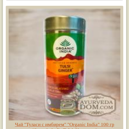
Чай "Туласи с имбирем" "Organic India" 100 гр