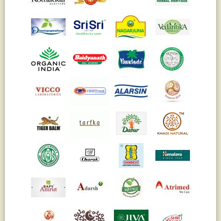
Жасмин
(8)
Каранджа
(8)
Касторовое масло
(8)
Кутаки
(8)
Мята
(8)
Пушкара
(8)
more...