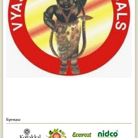
Паслён черный
(13)
Ипомея
(12)
Коричник цейлонский
(12)
Мирра
(12)
Розовая соль
(12)
Сверция
(12)
Виноград
(11)
Каменная соль
(11)
Коровье молоко
(11)
Мукуна жгучая
(11)
Ним
(11)
Патала
(11)
Перец чаба
(11)
Соссюрея/кушта
(11)
Турпет
(11)
Алойное дерево
(10)
Асафетида
(10)
Пармелия
(10)
Тмин обыкновенный
(10)
Ашока
(9)
Вишня гималайская
(9)
Бренды
Данти
(9)
Мурва
(9)
Птерокарпус мешковидный
(9)
Юстиция сосудистая/Васака
(9)