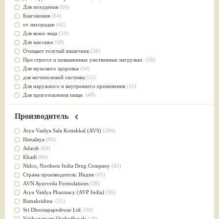
Для похудения
(66)
Благовония
(64)
от лихорадки
(61)
Для кожи лица
(59)
Для массажа
(58)
Очищает толстый кишечник
(58)
При стрессе и повышенных умственных нагрузках
(58)
Для мужского здоровья
(54)
для мочеполовой системы
(51)
Для наружного и внутреннего применения
(51)
Для приготовления пищи
(49)
от инфекций мочеполовой системы
(49)
Для стабилизации деятельности ЦНС
(47)
Производитель
для суставов
(47)
Лечит опухоли и отеки
(46)
Arya Vaidya Sala Kottakkal (AVS)
(286)
Для медитации
(44)
Himalaya
(86)
выводит токсины
(43)
Adarsh
(64)
Для здоровья печени
(41)
Khadi
(64)
Для тела
(39)
Nidсo, Northern India Drug Company
(63)
для очищения крови
(38)
Страна производитель: Индия
(61)
При диабете
(38)
AVN Ayurveda Formulations
(58)
Антиоксидант
(37)
Arya Vaidya Pharmacy (AVP India)
(56)
Для Капха(Кафа) доши
(37)
Ramakrishna
(51)
От паразитов
(37)
Sri Dhootapapeshwar Ltd.
(50)
При расстройстве желудка
(36)
Vaidyaratnam Oushadhasala
(46)