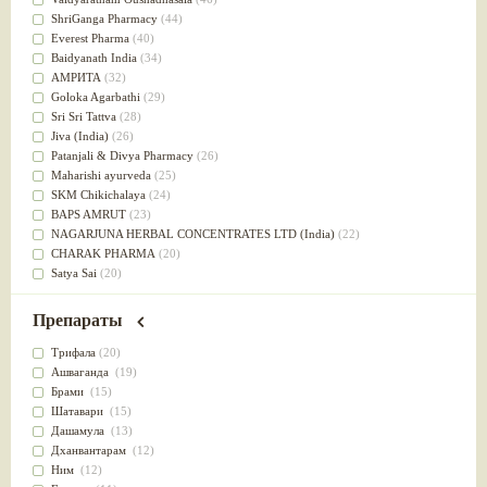
Успокоительное
(36)
ShriGanga Pharmacy
(44)
Для глаз
(34)
Everest Pharma
(40)
от геморроя
(34)
Baidyanath India
(34)
Противовоспалительное
(34)
АМРИТА
(32)
Для Питта доши
(32)
Goloka Agarbathi
(29)
Для сердца
(32)
Sri Sri Tattva
(28)
Для сосудов головного мозга
(32)
Jiva (India)
(26)
Для полости рта
(32)
Patanjali & Divya Pharmacy
(26)
Дефицит железа
(31)
Maharishi ayurveda
(25)
Для лица
(31)
SKM Chikichalaya
(24)
Употребление в пищу
(30)
BAPS AMRUT
(23)
Ароматерапия
(29)
NAGARJUNA HERBAL CONCENTRATES LTD (India)
(22)
Жаропонижающее
(29)
CHARAK PHARMA
(20)
для памяти
(28)
Satya Sai
(20)
для почек
(28)
Vyas
(20)
Обезболивающие
(28)
Bipha
(19)
Препараты
Слабительное
(28)
Kerala Ayurveda
(19)
Афродизиак
(27)
Organic India pvt ltd
(18)
Трифала
(20)
Напитки
(27)
Lalita
(16)
Ашваганда
(19)
Для йоги
(27)
Ashtang Herbals
(15)
Брами
(15)
Для потенции
(26)
Alarsin
(14)
Шатавари
(15)
Для душа
(25)
Vasu Health care
(14)
Дашамула
(13)
для концентрации внимания
(25)
Baraka
(13)
Дханвантарам
(12)
при нарушении эрекции
(25)
Dabur India Ltd
(13)
Ним
(12)
при неврозе
(25)