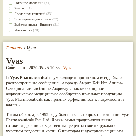
Kudos
(1)
Сахачаради
(5)
Топленое масло гхи
(34)
Swadeshi
(1)
Шанкапушпи
(5)
Читрак
(34)
The Sidhpur Sat-Isabgol Factory
(1)
Dabur Red
(4)
Десмодиум гангский
(33)
Vedika Herbals
(1)
Vyoshadi Vatakam
(4)
Эгле мармеладная - Баэль
(32)
Премиум Групп
(1)
Арагвадха
(4)
Эмбелия кислая - Виданга
(31)
Страна происхождения: Грузия
(1)
Гандхарвахастади
(4)
Манжиштха
(30)
Югведа
(1)
Дашамулакатутраяди
(4)
Сандал белый
(30)
Дханвантарам гулика
(4)
Брихати
(29)
Камдудха рас
(4)
Яштимадху
(28)
Главная
› Vyas
Капикачху (Мукуна)
(4)
Алоэ
(27)
Касторовое масло
(4)
Золотой турмерик
(27)
Vyas
Колакулатхади чурна
(4)
Бала
(26)
Ganesha пн, 2020-05-25 10:33
Vyas
Лакшади
(4)
Джатаманси
(26)
Моринга (Шигру)
(4)
Патра
(26)
В
Vyas Pharmaceuticals
руководящим принципом всегда было
Патолади
(4)
Чёрный кардамон
(26)
распространение сообщения «Аюрведа Амрит Хай Исе Апнаи».
Пунарнава
(4)
Брахми
(23)
Сегодня люди, любящие Аюрведу, а также обширное
Розовая вода
(4)
Валерьяна индийская
(23)
аюрведическое медицинское сообщество признают продукцию
Тиктака
(4)
Кокосовое масло
(23)
Vyas Pharmaceuticals как признак эффективности, надежности и
Трикату
(4)
Сассапариль
(23)
качества.
Туласи
(4)
Брингарадж
(22)
Харидракхандам
(4)
Клещевина обыкновенная
(21)
Таким образом, в 1993 году была зарегистрирована компания Vyas
Читракади
(4)
Трикату
(21)
Pharmaceuticals Pvt. Ltd. Члены семьи предприятия лично
Шанкха Бхасма
(4)
Шафран
(21)
готовили древние лекарственные рецепты своими руками с
Шатавари гулам
(4)
Ативиша
(20)
чувством гордости и чести. С приходом индустриализации эти
Neeri Aimil
(3)
Шиладжит
(20)