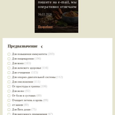
пишите на e-mail, мы
оперативно отвечаем
16.03.2026
Подробнее
Предназначение
Для повышения иммунитета
(203)
Для пищеварения
(196)
Для кожи
(165)
Для женского здоровья
(116)
Для очищения
(115)
Для опорно-двигательной системы
(112)
Для омоложения
(111)
От простуды и гриппа
(106)
Для волос
(92)
От боли в суставах
(89)
Очищает печень и кровь
(89)
от кашля
(80)
Для Вата доши
(75)
Для наружного применения
(67)