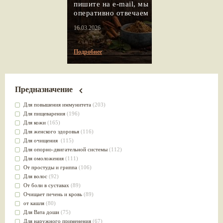
пишите на e-mail, мы
оперативно отвечаем
16.03.2026
Подробнее
Предназначение
Для повышения иммунитета
(203)
Для пищеварения
(196)
Для кожи
(165)
Для женского здоровья
(116)
Для очищения
(115)
Для опорно-двигательной системы
(112)
Для омоложения
(111)
От простуды и гриппа
(106)
Для волос
(92)
От боли в суставах
(89)
Очищает печень и кровь
(89)
от кашля
(80)
Для Вата доши
(75)
Для наружного применения
(67)