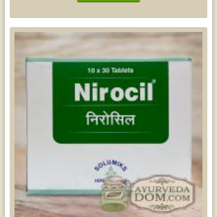
Жасмин
(8)
Каранджа
(8)
Касторовое масло
(8)
Кутаки
(8)
Мята
(8)
Пушкара
(8)
more...