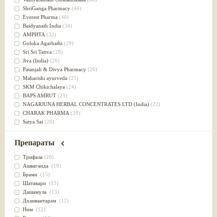
Успокоительное
(36)
ShriGanga Pharmacy
(44)
Для глаз
(34)
Everest Pharma
(40)
от геморроя
(34)
Baidyanath India
(34)
Противовоспалительное
(34)
АМРИТА
(32)
Для Питта доши
(32)
Goloka Agarbathi
(29)
Для сердца
(32)
Sri Sri Tattva
(28)
Для сосудов головного мозга
(32)
Jiva (India)
(26)
Для полости рта
(32)
Patanjali & Divya Pharmacy
(26)
Дефицит железа
(31)
Maharishi ayurveda
(25)
Для лица
(31)
SKM Chikichalaya
(24)
Употребление в пищу
(30)
BAPS AMRUT
(23)
Ароматерапия
(29)
NAGARJUNA HERBAL CONCENTRATES LTD (India)
(22)
Жаропонижающее
(29)
CHARAK PHARMA
(20)
для памяти
(28)
Satya Sai
(20)
для почек
(28)
Vyas
(20)
Обезболивающие
(28)
Bipha
(19)
Препараты
Слабительное
(28)
Kerala Ayurveda
(19)
Афродизиак
(27)
Organic India pvt ltd
(18)
Трифала
(20)
Напитки
(27)
Lalita
(16)
Ашваганда
(19)
Для йоги
(27)
Ashtang Herbals
(15)
Брами
(15)
Для потенции
(26)
Alarsin
(14)
Шатавари
(15)
Для душа
(25)
Vasu Health care
(14)
Дашамула
(13)
для концентрации внимания
(25)
Baraka
(13)
Дханвантарам
(12)
при нарушении эрекции
(25)
Dabur India Ltd
(13)
Ним
(12)
при неврозе
(25)