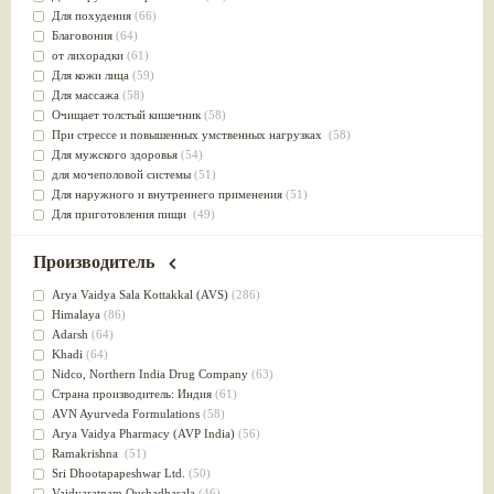
Для похудения
(66)
Благовония
(64)
от лихорадки
(61)
Для кожи лица
(59)
Для массажа
(58)
Очищает толстый кишечник
(58)
При стрессе и повышенных умственных нагрузках
(58)
Для мужского здоровья
(54)
для мочеполовой системы
(51)
Для наружного и внутреннего применения
(51)
Для приготовления пищи
(49)
от инфекций мочеполовой системы
(49)
Для стабилизации деятельности ЦНС
(47)
Производитель
для суставов
(47)
Лечит опухоли и отеки
(46)
Arya Vaidya Sala Kottakkal (AVS)
(286)
Для медитации
(44)
Himalaya
(86)
выводит токсины
(43)
Adarsh
(64)
Для здоровья печени
(41)
Khadi
(64)
Для тела
(39)
Nidсo, Northern India Drug Company
(63)
для очищения крови
(38)
Страна производитель: Индия
(61)
При диабете
(38)
AVN Ayurveda Formulations
(58)
Антиоксидант
(37)
Arya Vaidya Pharmacy (AVP India)
(56)
Для Капха(Кафа) доши
(37)
Ramakrishna
(51)
От паразитов
(37)
Sri Dhootapapeshwar Ltd.
(50)
При расстройстве желудка
(36)
Vaidyaratnam Oushadhasala
(46)